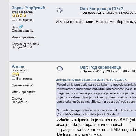
Зоран Ђорђевић
Одг: Ког рода је Г17+?
староседелац
«
Одговор #18 у:
18.16 ч. 13.05.2007.
Ван мреже
И мени се тако чини. Некако ми, бар по сл
Пол:
Организација:
Име и презиме:
Струка:
Дипл. инж.
Поруке: 2.364
Annna
Одг: Род скраћеница
посетилац
«
Одговор #19 у:
20.17 ч. 05.09.2010.
Ван мреже
Цитирано: Бојан Башић на 22.50 ч. 06.01.2007.
Farenhajt je propustio da doda kako ne postoje pravila k
Организација:
registrovani primeri samo potvrđuju proizvoljnost, pa je, 
Име и презиме:
moglo možda izvući iz pravila je da je skraćenica promen
pojednostavljeno pisanje, dok se izgovara puni naziv. K
Струка:
sreće tako (neće se reći „Bio sam u es-a-deu“ već uglavn
Поруке: 15
Ne pratim mnogo političke vesti, ali mislim da skraćenica
„Republička izborna komisija je odlučila da...“
izvlačim zaključak da je skraćenica BMD (od 
pisanje, i da je stoga ispravno napisati:
"...pacijenti sa blažom formom BMD mogu da 
Da li sam u pravu? Hvala