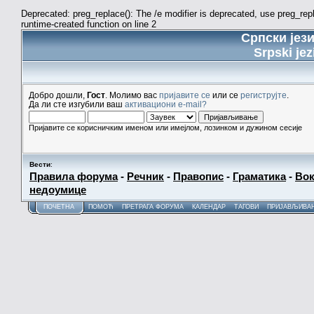
Deprecated: preg_replace(): The /e modifier is deprecated, use preg_re
runtime-created function on line 2
Српски јез
Srpski jez
Добро дошли,
Гост
. Молимо вас
пријавите се
или се
региструјте
.
Да ли сте изгубили ваш
активациони e-mail?
Пријавите се корисничким именом или имејлом, лозинком и дужином сесије
Вести
:
Правила форума
-
Речник
-
Правопис
-
Граматика
-
Вок
недоумице
ПОЧЕТНА
ПОМОЋ
ПРЕТРАГА ФОРУМА
КАЛЕНДАР
ТАГОВИ
ПРИЈАВЉИВА