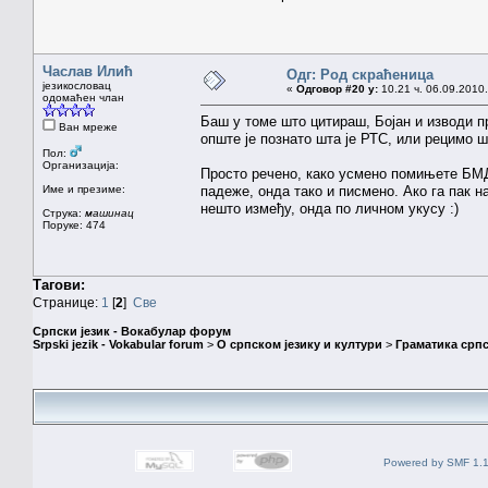
Часлав Илић
Одг: Род скраћеница
језикословац
«
Одговор #20 у:
10.21 ч. 06.09.2010.
одомаћен члан
Баш у томе што цитираш, Бојан и изводи п
Ван мреже
опште је познато шта је РТС, или рецимо ш
Пол:
Организација:
Просто речено, како усмено помињете БМД
Име и презиме:
падеже, онда тако и писмено. Ако га пак н
нешто између, онда по личном укусу :)
Струка:
машинац
Поруке: 474
Тагови:
Странице:
1
[
2
]
Све
Српски језик - Вокабулар форум
Srpski jezik - Vokabular forum
>
О српском језику и култури
>
Граматика српс
Powered by SMF 1.