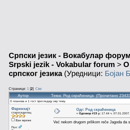
Српски језик - Вокабулар фору
Srpski jezik - Vokabular forum
>
О
српског језика
(Уредници:
Бојан 
Странице:
1
[
2
]
Све
Аутор
Тема: Род скраћеница (Прочитано 23433
0 чланова и 1 гост прегледају ову тему.
Фаренхајт
Одг: Род скраћеница
староседелац
«
Одговор #15 у:
17.44 ч. 07.01.2007.
Ван мреже
Već nekom drugom prilikom reče Jagoda da st
Пол: