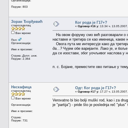
Организација:
Поруке: 803
Зоран Ђорђевић
Ког рода је Г17+?
староседелац
«
Одговор #16 у:
13.34 ч. 13.05.2007.
Ван мреже
На овом форуму смо већ разговарали о ск
наставке и третира се као именица, какве
Пол:
Организација:
Овога пута ме интересује како да третира
да...?
Чујем обе варијанте. Лако је, и бољ
Име и презиме:
да се изостави, због уочљивог наслова у н
Струка:
Дипл. инж.
Поруке: 2.364
п. с. Бојане, преместите ово питање у тему
Нескафица
Одг: Ког рода је Г17+?
староседелац
«
Одговор #17 у:
17.27 ч. 13.05.2007.
Ван мреже
Verovatno bi bio bolji muški rod, kao i za dru
je "partija") - pride što je poslednja reč "pl
Организација:
Име и презиме:
Струка:
Поруке: 731