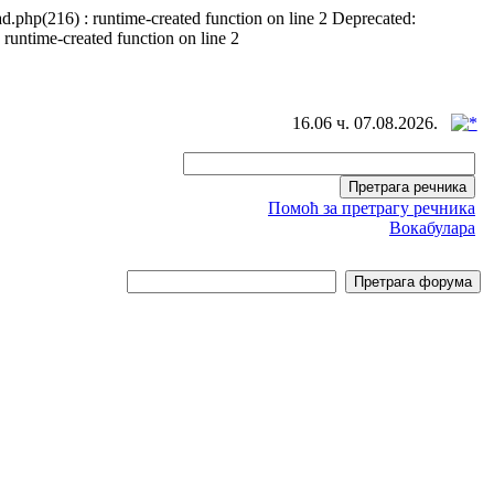
d.php(216) : runtime-created function on line 2 Deprecated:
 runtime-created function on line 2
16.06 ч. 07.08.2026.
Помоћ за претрагу речника
Вокабулара