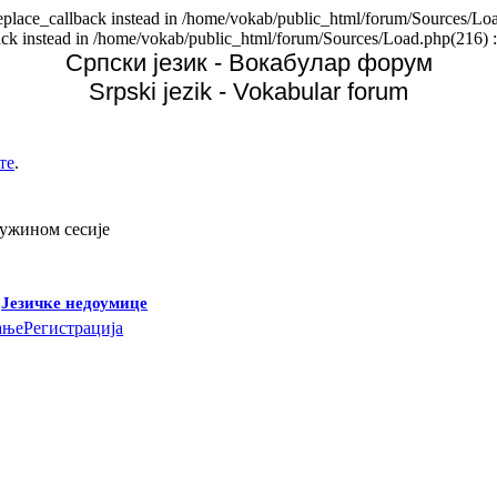
replace_callback instead in /home/vokab/public_html/forum/Sources/Loa
back instead in /home/vokab/public_html/forum/Sources/Load.php(216) :
Српски језик - Вокабулар форум
Srpski jezik - Vokabular forum
те
.
дужином сесије
-
Језичке недоумице
ање
Регистрација