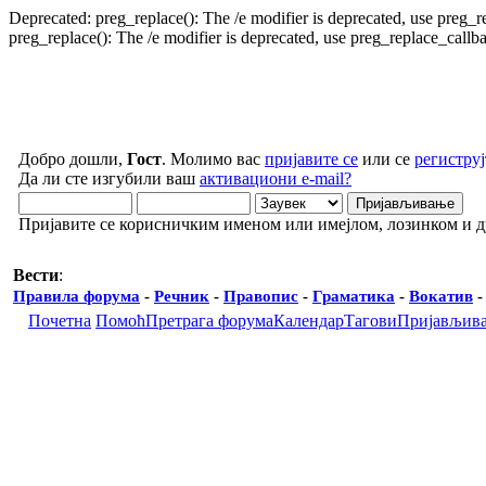
Deprecated: preg_replace(): The /e modifier is deprecated, use preg_
preg_replace(): The /e modifier is deprecated, use preg_replace_call
Добро дошли,
Гост
. Молимо вас
пријавите се
или се
региструј
Да ли сте изгубили ваш
активациони e-mail?
Пријавите се корисничким именом или имејлом, лозинком и 
Вести
:
Правила форума
-
Речник
-
Правопис
-
Граматика
-
Вокатив
Почетна
Помоћ
Претрага форума
Календар
Тагови
Пријављив