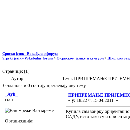
Српски језик - Вокабулар форум
Srpski jezik - Vokabular forum
>
О српском језику и култури
>
Школски зад
Странице: [
1
]
Аутор
Тема: ПРИПРЕМАЊЕ ПРИЈЕМНО
0 чланова и 0 гостију прегледају ову тему.
_Аућ_
ПРИПРЕМАЊЕ ПРИЈЕМНОГ
гост
«
у:
18.22 ч. 15.04.2011. »
Ван мреже
Купила сам збирку оријентаци
САДУ, исто тако су и оријентац
Организација: