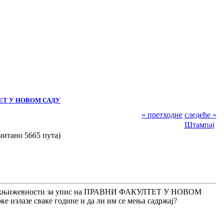
ЕТ У НОВОМ САДУ
« претходне
следеће »
Штампај
ано 5665 пута)
ика и књижевности за упис на ПРАВНИ ФАКУЛТЕТ У НОВОМ
ке излазе сваке године и да ли им се мења садржај?