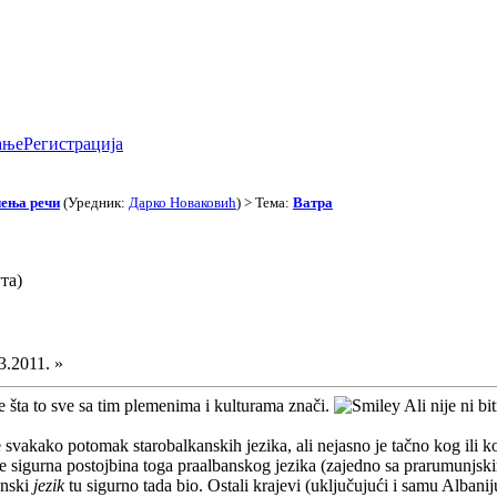
ање
Регистрација
чења речи
(Уредник:
Дарко Новаковић
) > Тема:
Ватра
та)
3.2011. »
e šta to sve sa tim plemenima i kulturama znači.
Ali nije ni bi
je svakako potomak starobalkanskih jezika, ali nejasno je tačno kog ili ko
 je sigurna postojbina toga praalbanskog jezika (zajedno sa prarumunjs
anski
jezik
tu sigurno tada bio. Ostali krajevi (uključujući i samu Albanij