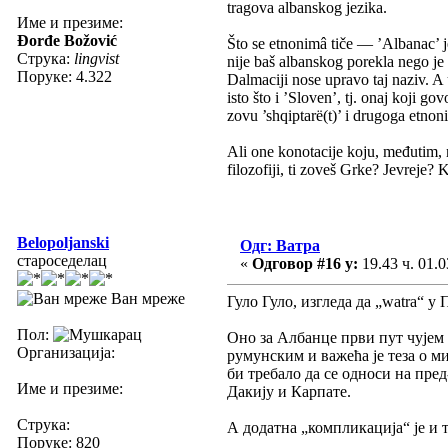
tragova albanskog jezika.
Име и презиме:
Đorđe Božović
Što se etnonimâ tiče — ’Albanac’ je
Струка:
lingvist
nije baš albanskog porekla nego je 
Поруке: 4.322
Dalmaciji nose upravo taj naziv. A 
isto što i ’Sloven’, tj. onaj koji g
zovu ’shqiptarë(t)’ i drugoga etnoni
Ali one konotacije koju, međutim, n
filozofiji, ti zoveš Grke? Jevreje
Belopoljanski
Одг: Ватра
староседелац
«
Одговор #16 у:
19.43 ч. 01.0
Ван мреже
Гуло Гуло, изгледа да „watra“ 
Пол:
Оно за Албанце први пут чујем у
Организација:
румунским и важећа је теза о ми
би требало да се односи на пред
Име и презиме:
Дакију и Карпате.
Струка:
А додатна „компликација“ је и т
Поруке: 820