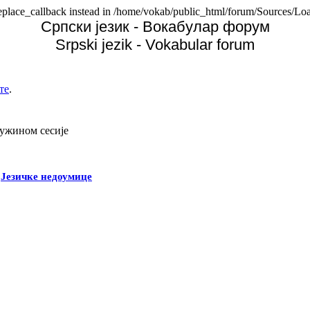
replace_callback instead in /home/vokab/public_html/forum/Sources/Loa
Српски језик - Вокабулар форум
Srpski jezik - Vokabular forum
те
.
дужином сесије
-
Језичке недоумице