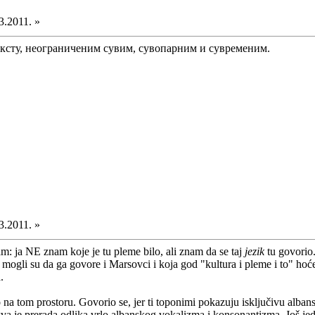
3.2011. »
ексту, неограниченим сувим, сувопарним и сувременим.
3.2011. »
am: ja NE znam koje je tu pleme bilo, ali znam da se taj
jezik
tu govorio.
, mogli su da ga govore i Marsovci i koja god "kultura i pleme i to" hoće
.
 na tom prostoru. Govorio se, jer ti toponimi pokazuju isključivu alban
takva je prerada odlika vrlo albanskog vokalizma i konsonantizma. Još j