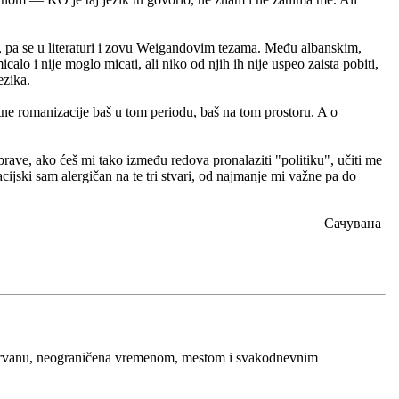
nd, pa se u literaturi i zovu Weigandovim tezama. Među albanskim,
calo i nije moglo micati, ali niko od njih ih nije uspeo zaista pobiti,
ezika.
natne romanizacije baš u tom periodu, baš na tom prostoru. A o
prave, ako ćeš mi tako između redova pronalaziti "politiku", učiti me
dacijski sam alergičan na te tri stvari, od najmanje mi važne pa do
Сачувана
 nirvanu, neograničena vremenom, mestom i svakodnevnim