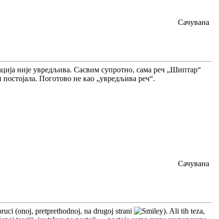
Сачувана
тација није увредљива. Сасвим супротно, сама реч „Шиптар“
и постојала. Поготово не као „увредљива реч“.
Сачувана
uci (onoj, pretprethodnoj, na drugoj strani
). Ali tih teza,