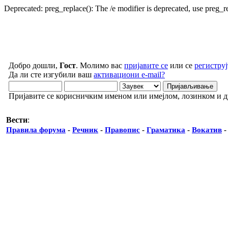
Deprecated: preg_replace(): The /e modifier is deprecated, use preg_
Добро дошли,
Гост
. Молимо вас
пријавите се
или се
региструј
Да ли сте изгубили ваш
активациони e-mail?
Пријавите се корисничким именом или имејлом, лозинком и 
Вести
:
Правила форума
-
Речник
-
Правопис
-
Граматика
-
Вокатив