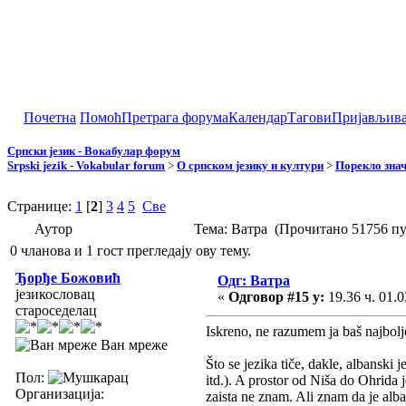
Почетна
Помоћ
Претрага форума
Календар
Тагови
Пријављив
Српски језик - Вокабулар форум
Srpski jezik - Vokabular forum
>
О српском језику и култури
>
Порекло зна
Странице:
1
[
2
]
3
4
5
Све
Аутор
Тема: Ватра (Прочитано 51756 пу
0 чланова и 1 гост прегледају ову тему.
Ђорђе Божовић
Одг: Ватра
језикословац
«
Одговор #15 у:
19.36 ч. 01.0
староседелац
Iskreno, ne razumem ja baš najbolj
Ван мреже
Što se jezika tiče, dakle, albanski 
Пол:
itd.). A prostor od Niša do Ohrida
Организација:
zaista ne znam. Ali znam da je alb