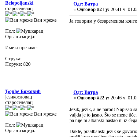
Belopoljanski
Одг: Ватра
староседелац
«
Одговор #21 у:
20.41 ч. 01.0
Ван мреже
Ја говорим у безвременом конт
Пол:
Организација:
Име и презиме:
Струка:
Поруке: 820
Ђорђе Божовић
Одг: Ватра
језикословац
«
Одговор #22 у:
20.46 ч. 01.0
староседелац
Jezik, jezik, a ne narod! Napisao s
Ван мреже
valjda je to jasno. Što se mene tiče
pa nije ni albanski nastao ni iz čega
Пол:
Организација:
Dakle, praalbanski jezik se govorio
prošli kroz praalbanska usta, jer 