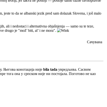
ćenoj teoriji, jer takva ne postoji — postoje samo razne ravnopravne
, jeste to da se albanski jezik pred sam dolazak Slovena, i još malo
ih, ali i nedostaci i alternativna objašnjenja — samo su te teze,
ve drugo je "mož’ biti, al’ i ne mora".
Сачувана
цу. Његова конотација није
bila tada
увредљива. Сасвим
ре тога она у српском није ни постојала. Поготово не као