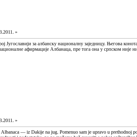
3.2011. »
рој Југославији за албанску националну заједницу. Његова коно
д националне афирмације Албанаца, пре тога она у српском није н
3.2011. »
lu Albanaca — iz Dakije na jug. Pomenuo sam je upravo u prethodnoj por