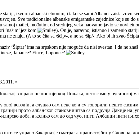
 stariji, izvorni albanski etnonim, i tako se sami Albanci zaista zovu 
usvojen. Sve tradicionalne albanske emigrantske zajednice koje su do sred
u samoj matici, međutim, od srednjeg veka naovamo javio se novi etnonim
ovori ’našim’ jezikom
). On je, naravno, istisnuo i zamenio starij
ma ne znaju. (A to se čita sa /š
ć
ip/-, a ne sa /šip/-. Ako bi ih zvao Š
ć
ipt
aziv ’Šiptar’ ima na srpskom nije moguće da nisi svestan. I da ne znaš
? Kineze, Japance? Fince, Laponce?
3.2011. »
у Пољској заправо не постоји код Пољака, него само у русинској 
 овој верзији, а слушао сам неке који су говорили нешто сасвим 
грацији прото-албанског становништва са подручја Дакије на југ,
-илирско доба, а колико сам до сад чуо, нити Албанци нити њихов ј
о што се управо Закарпатје сматра за прапостојбину Словена, док