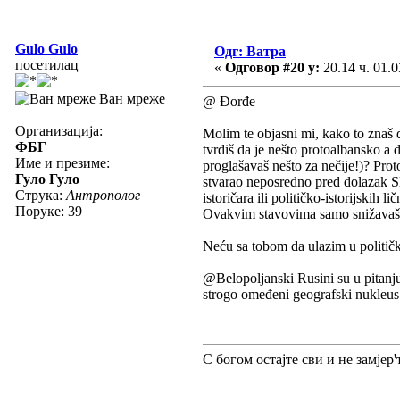
Gulo Gulo
Одг: Ватра
посетилац
«
Одговор #20 у:
20.14 ч. 01.0
Ван мреже
@ Đorđe
Организација:
Molim te objasni mi, kako to znaš d
ФБГ
tvrdiš da je nešto protoalbansko a 
Име и презиме:
proglašavaš nešto za nečije!)? Pro
Гуло Гуло
stvarao neposredno pred dolazak Sl
Струка:
Антрополог
istoričara ili političko-istorijskih
Поруке: 39
Ovakvim stavovima samo snižavaš 
Neću sa tobom da ulazim u političk
@Belopoljanski Rusini su u pitanju
strogo omeđeni geografski nukleus. 
С богом остајте сви и не замјер'т