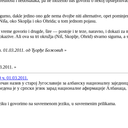
prednosti i nedostataka, pa ne možemo baš govoriti o nekoj opšteprihva
gurno, dakle jedino ono gde nema dvojbe niti alternative, opet pominjem
Niša, oko Skoplja i oko Ohrida; u tom jednom pojasu.
vreme govorio i drugde, šire — postoje i te teze, naravno, i dokazi za nj
kazive. Ali ova su tri okružja (Niš, Skoplje, Ohrid) stvarno sigurna, a s
ч. 01.03.2011. од Ђорђе Божовић
»
3.2011. »
 ч. 01.03.2011.
чан назив у старој Југославији за албанску националну заједни
едена је у српски језик зарад националне афирмације Албанаца, п
iku i govorimo na suvremenom jeziku, u suvremenim prilikama.