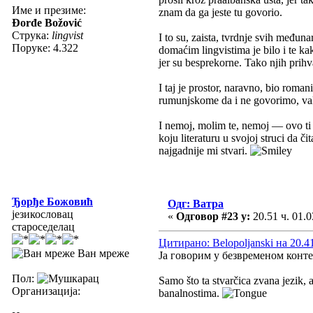
Име и презиме:
znam da ga jeste tu govorio.
Đorđe Božović
Струка:
lingvist
I to su, zaista, tvrdnje svih međun
Поруке: 4.322
domaćim lingvistima je bilo i te kak
jer su besprekorne. Tako njih prihva
I taj je prostor, naravno, bio roma
rumunjskome da i ne govorimo, valjd
I nemoj, molim te, nemoj — ovo ti
koju literaturu u svojoj struci da či
najgadnije mi stvari.
Ђорђе Божовић
Одг: Ватра
језикословац
«
Одговор #23 у:
20.51 ч. 01.0
староседелац
Цитирано: Belopoljanski на 20.41
Ван мреже
Ја говорим у безвременом конт
Пол:
Samo što ta stvarčica zvana jezik, 
Организација:
banalnostima.