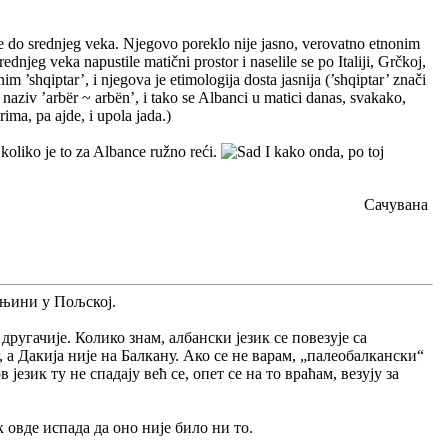
sve do srednjeg veka. Njegovo poreklo nije jasno, verovatno etnonim
njeg veka napustile matični prostor i naselile se po Italiji, Grčkoj,
 ’shqiptar’, i njegova je etimologija dosta jasnija (’shqiptar’ znači
i naziv ’arbër ~ arbën’, i tako se Albanci u matici danas, svakako,
arima, pa ajde, i upola jada.)
 koliko je to za Albance ružno reći.
I kako onda, po toj
Сачувана
мањини у Пољској.
другачије. Колико знам, албански језик се повезује са
 а Дакија није на Балкану. Ако се не варам, „палеобалкански“
език ту не спадају већ се, опет се на то враћам, везују за
 овде испада да оно није било ни то.