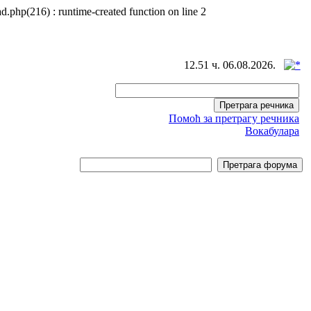
d.php(216) : runtime-created function on line 2
12.51 ч. 06.08.2026.
Помоћ за претрагу речника
Вокабулара