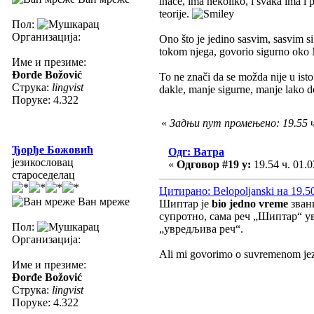
inače, ima nekoliko, i svaka ima i 
teorije.
Пол:
Организација:
Ono što je jedino sasvim, sasvim si
tokom njega, govorio sigurno oko 
Име и презиме:
Đorđe Božović
To ne znači da se možda nije u isto 
Струка:
lingvist
dakle, manje sigurne, manje lako do
Поруке: 4.322
«
Задњи пут промењено: 19.55 
Ђорђе Божовић
Одг: Ватра
језикословац
«
Одговор #19 у:
19.54 ч. 01.0
староседелац
Цитирано: Belopoljanski на 19.50
Ван мреже
Шиптар је
bio jedno vreme
звани
супротно, сама реч „Шиптар“ ув
Пол:
„увредљива реч“.
Организација:
Ali mi govorimo o suvremenom jez
Име и презиме:
Đorđe Božović
Струка:
lingvist
Поруке: 4.322