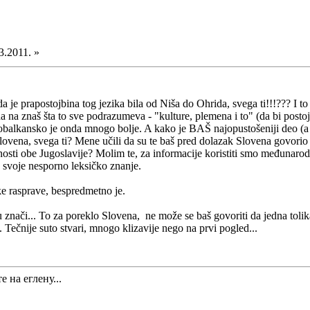
3.2011. »
a je prapostojbina tog jezika bila od Niša do Ohrida, svega ti!!!??? I 
da na znaš šta to sve podrazumeva - "kulture, plemena i to" (da bi postoj
tobalkansko je onda mnogo bolje. A kako je BAŠ najopustošeniji deo (a
ovena, svega ti? Mene učili da su te baš pred dolazak Slovena govorio
 ličnosti obe Jugoslavije? Molim te, za informacije koristiti smo međunaro
svoje nesporno leksičko znanje.
e rasprave, bespredmetno je.
 znači... To za poreklo Slovena, ne može se baš govoriti da jedna tolik
Tečnije suto stvari, mnogo klizavije nego na prvi pogled...
е на еглену...