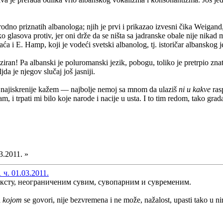
arodno priznatih albanologa; njih je prvi i prikazao izvesni čika Weiga
o glasova protiv, jer oni drže da se ništa sa jadranske obale nije nikad mi
ća i E. Hamp, koji je vodeći svetski albanolog, tj. istoričar albanskog j
niziran! Pa albanski je poluromanski jezik, pobogu, toliko je pretrpio z
a je njegov slučaj još jasniji.
 najiskrenije kažem — najbolje nemoj sa mnom da ulaziš
ni u kakve
ras
tam, i trpati mi bilo koje narode i nacije u usta. I to tim redom, tako gra
3.2011. »
 ч. 01.03.2011.
ексту, неограниченим сувим, сувопарним и сувременим.
a
kojom
se govori, nije bezvremena i ne može, nažalost, upasti tako u