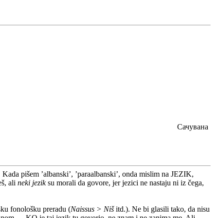
Сачувана
 Kada pišem ’albanski’, ’paraalbanski’, onda mislim na JEZIK,
š, ali
neki jezik
su morali da govore, jer jezici ne nastaju ni iz čega,
sku fonološku preradu (
Naissus > Niš
itd.). Ne bi glasili tako, da nisu
ednom — KO je taj jezik tu govorio, ne znam i ne zanima me. Ali