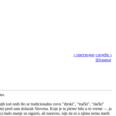
« претходне
следеће »
Штампај
tno.
jih (od onih što se tradicionalno zovu "ilirski", "trački", "dački"
kim) pred sam dolazak Slovena. Koje je tu
pleme
bilo u to vreme — ja
u) malo manje su sigurni, ali naravno, nije da ni u njima nema starih