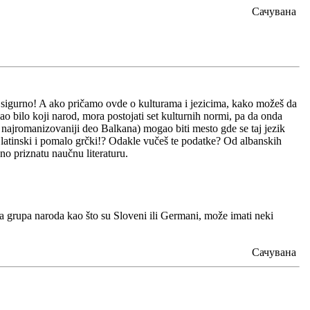
Сачувана
to sigurno! A ako pričamo ovde o kulturama i jezicima, kako možeš da
ao bilo koji narod, mora postojati set kulturnih normi, pa da onda
 najromanizovaniji deo Balkana) mogao biti mesto gde se taj jezik
 latinski i pomalo grčki!? Odakle vučeš te podatke? Od albanskih
dno priznatu naučnu literaturu.
a grupa naroda kao što su Sloveni ili Germani, može imati neki
Сачувана