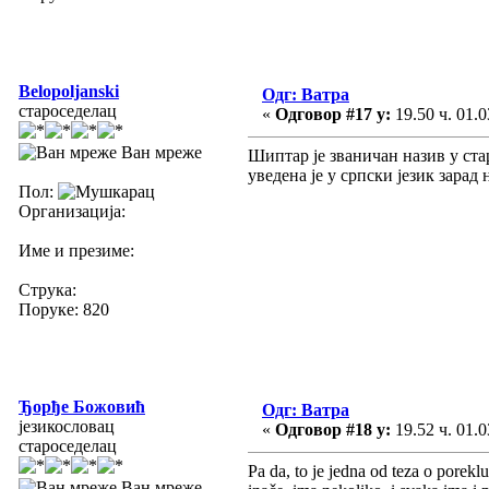
Belopoljanski
Одг: Ватра
староседелац
«
Одговор #17 у:
19.50 ч. 01.0
Ван мреже
Шиптар је званичан назив у ста
уведена је у српски језик зара
Пол:
Организација:
Име и презиме:
Струка:
Поруке: 820
Ђорђе Божовић
Одг: Ватра
језикословац
«
Одговор #18 у:
19.52 ч. 01.0
староседелац
Pa da, to je jedna od teza o porek
Ван мреже