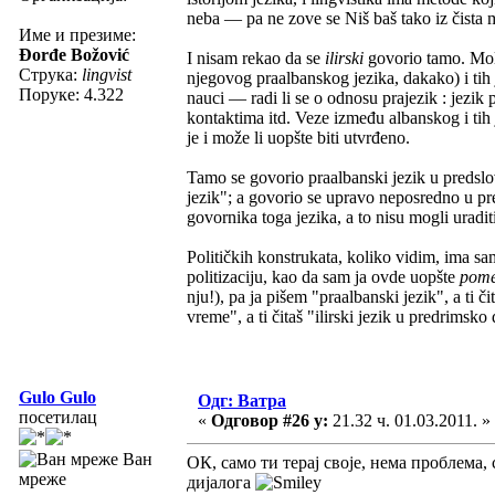
neba — pa ne zove se Niš baš tako iz čista 
Име и презиме:
Đorđe Božović
I nisam rekao da se
ilirski
govorio tamo. Moli
Струка:
lingvist
njegovog praalbanskog jezika, dakako) i tih je
Поруке: 4.322
nauci — radi li se o odnosu prajezik : jezik 
kontaktima itd. Veze između albanskog i tih j
je i može li uopšte biti utvrđeno.
Tamo se govorio praalbanski jezik u predslo
jezik"; a govorio se upravo neposredno u pr
govornika toga jezika, a to nisu mogli uradit
Političkih konstrukata, koliko vidim, ima sam
politizaciju, kao da sam ja ovde uopšte
pom
nju!), pa ja pišem "praalbanski jezik", a ti č
vreme", a ti čitaš "ilirski jezik u predrimsk
Gulo Gulo
Одг: Ватра
посетилац
«
Одговор #26 у:
21.32 ч. 01.03.2011. »
Ван
ОК, само ти терај своје, нема проблема
мреже
дијалога