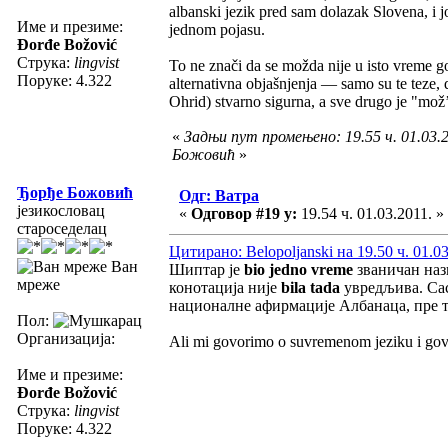
albanski jezik pred sam dolazak Slovena, i 
Име и презиме:
jednom pojasu.
Đorđe Božović
Струка:
lingvist
To ne znači da se možda nije u isto vreme govo
Поруке: 4.322
alternativna objašnjenja — samo su te teze, 
Ohrid) stvarno sigurna, a sve drugo je "mož’ 
«
Задњи пут промењено: 19.55 ч. 01.03.
Божовић
»
Ђорђе Божовић
Одг: Ватра
језикословац
«
Одговор #19 у:
19.54 ч. 01.03.2011. »
староседелац
Цитирано: Belopoljanski на 19.50 ч. 01.03
Ван
Шиптар је
bio jedno vreme
званичан нази
мреже
конотација није
bila tada
увредљива. Сас
националне афирмације Албанаца, пре то
Пол:
Организација:
Ali mi govorimo o suvremenom jeziku i go
Име и презиме:
Đorđe Božović
Струка:
lingvist
Поруке: 4.322