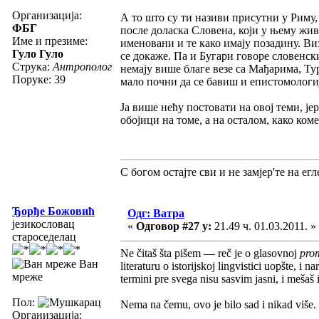
Организација:
А то што су ти називи присутни у Риму,
ФБГ
после доласка Словена, који у њему жив
Име и презиме:
именовани и те како имају позадину. Ви
Гуло Гуло
се докаже. Па и Бугари говоре словенск
Струка:
Антрополог
немају више благе везе са Мађарима, Ту
Поруке: 39
мало почни да се бавиш и епистомологи
Ја више нећу постовати на овој теми, је
обојици на томе, а на осталом, како коме
С богом остајте сви и не замјер'те на егле
Ђорђе Божовић
Одг: Ватра
језикословац
«
Одговор #27 у:
21.49 ч. 01.03.2011. »
староседелац
Ne čitaš šta pišem — reč je o glasovnoj
pro
Ван
literaturu o istorijskoj lingvistici uopšte, i 
мреже
termini pre svega nisu sasvim jasni, i mešaš ih
Пол:
Nema na čemu, ovo je bilo sad i nikad više.
Организација: