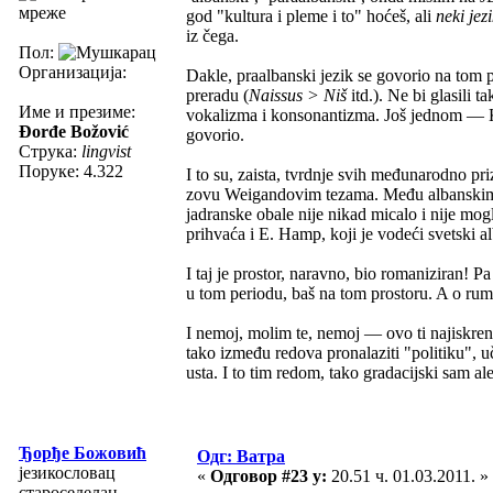
мреже
god "kultura i pleme i to" hoćeš, ali
neki jez
iz čega.
Пол:
Организација:
Dakle, praalbanski jezik se govorio na tom p
preradu (
Naissus > Niš
itd.). Ne bi glasili t
Име и презиме:
vokalizma i konsonantizma. Još jednom — KO
Đorđe Božović
govorio.
Струка:
lingvist
Поруке: 4.322
I to su, zaista, tvrdnje svih međunarodno priz
zovu Weigandovim tezama. Među albanskim, do
jadranske obale nije nikad micalo i nije moglo
prihvaća i E. Hamp, koji je vodeći svetski al
I taj je prostor, naravno, bio romaniziran! P
u tom periodu, baš na tom prostoru. A o rumu
I nemoj, molim te, nemoj — ovo ti najiskr
tako između redova pronalaziti "politiku", uči
usta. I to tim redom, tako gradacijski sam al
Ђорђе Божовић
Одг: Ватра
језикословац
«
Одговор #23 у:
20.51 ч. 01.03.2011. »
староседелац