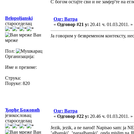
С богом остајте сви и не замјер'те на егле
Belopoljanski
Одг: Ватра
староседелац
«
Одговор #21 у:
20.41 ч. 01.03.2011. »
Ван
Ја говорим у безвременом контексту, н
мреже
Пол:
Организација:
Име и презиме:
Струка:
Поруке: 820
Ђорђе Божовић
Одг: Ватра
језикословац
«
Одговор #22 у:
20.46 ч. 01.03.2011. »
староседелац
Jezik, jezik, a ne narod! Napisao sam: ja NE
Ван
’albanski’, ’paraalbanski’, onda mislim na J