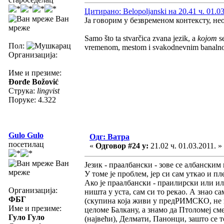
Цитирано: Belopoljanski на 20.41 ч. 01.03
Ван
Ја говорим у безвременом контексту, н
мреже
Samo što ta stvarčica zvana jezik, a
kojom
se
Пол:
vremenom, mestom i svakodnevnim banaln
Организација:
Име и презиме:
Đorđe Božović
Струка:
lingvist
Поруке: 4.322
Gulo Gulo
Одг: Ватра
посетилац
«
Одговор #24 у:
21.02 ч. 01.03.2011. »
Ван
Језик - праалбански - зове се албански
мреже
У томе је проблем, јер си сам уткао и пле
Ако је праалбански - праилирски или или
Организација:
ништа у уста, сам си то рекао. А знао с
ФБГ
(скупина која живи у предРИМСКО, не
Име и презиме:
целоме Балкану, а знамо да Птоломеј см
Гуло Гуло
(највећи), Делмати, Панонци, зашто се