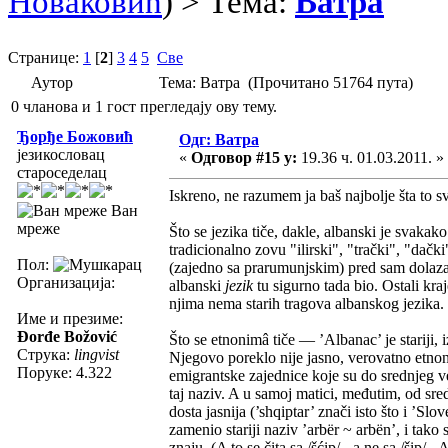
Новаковић
) > Тема:
Ватра
Странице:
1
[
2
]
3
4
5
Све
Аутор
Тема: Ватра (Прочитано 51764 пута)
0 чланова и 1 гост прегледају ову тему.
Ђорђе Божовић
Одг: Ватра
језикословац
«
Одговор #15 у:
19.36 ч. 01.03.2011. »
староседелац
Iskreno, ne razumem ja baš najbolje šta to 
Ван
мреже
Što se jezika tiče, dakle, albanski je svakak
tradicionalno zovu "ilirski", "trački", "dačk
Пол:
(zajedno sa prarumunjskim) pred sam dolaza
Организација:
albanski
jezik
tu sigurno tada bio. Ostali kra
njima nema starih tragova albanskog jezika.
Име и презиме:
Đorđe Božović
Što se etnonimâ tiče — ’Albanac’ je stariji,
Струка:
lingvist
Njegovo poreklo nije jasno, verovatno etnon
Поруке: 4.322
emigrantske zajednice koje su do srednjeg vek
taj naziv. A u samoj matici, međutim, od sre
dosta jasnija (’shqiptar’ znači isto što i ’Slo
zamenio stariji naziv ’arbër ~ arbën’, i tako
znaju. (A to se čita sa /š
ć
ip/-, a ne sa /šip/-.