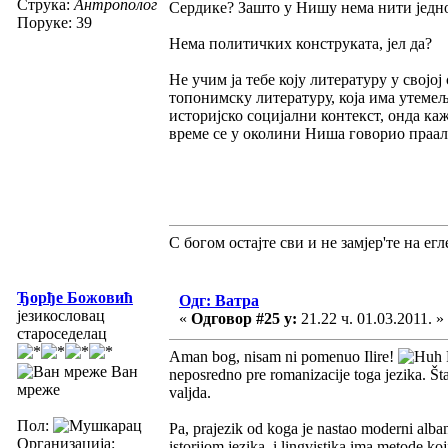
Струка:
Антрополог
Сердике? Зашто у Нишу нема нити једн
Поруке: 39
Нема политичких конструката, јел да?
Не учим ја тебе коју литературу у својо
топонимску литературу, која има утеме
историјско социјални контекст, онда ка
време се у околини Ниша говорио праа
С богом остајте сви и не замјер'те на егле
Ђорђе Божовић
Одг: Ватра
језикословац
«
Одговор #25 у:
21.22 ч. 01.03.2011. »
староседелац
Aman bog, nisam ni pomenuo Ilire!
Ван
neposredno pre romanizacije toga jezika. Šta
мреже
valjda.
Пол:
Pa, prajezik od koga je nastao moderni alban
Организација:
istorijom jezika, i lingvistika ima metode k