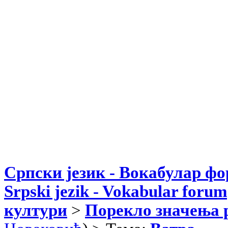
Српски језик - Вокабулар ф
Srpski jezik - Vokabular forum
култури
>
Порекло значења 