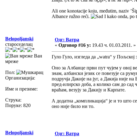
Ali one konotacije koju, međutim, naziv ’Šip
Albance ružno reći.
I kako onda, po t
Belopoljanski
Одг: Ватра
староседелац
«
Одговор #16 у:
19.43 ч. 01.03.2011. »
Ван
Гуло Гуло, изгледа да „watra“ у Пољској
мреже
Оно за Албанце први пут чујем у овој ве
Пол:
знам, албански језик се повезује са рум
Организација:
подручја Дакије на југ, а Дакија није на
пред-илирско доба, а колико сам до сад 
Име и презиме:
враћам, везују за Дакију и Карпате.
Струка:
А додатна „компликација“ је и то што се
Поруке: 820
оно није било ни то.
Belopoljanski
Одг: Ватра