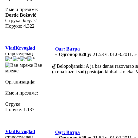
Име и презиме:
Đorđe Božović
Струка:
lingvist
Поруке: 4.322
VladKrvoglad
Одг: Ватра
староседелац
«
Одговор #28 у:
21.53 ч. 01.03.2011. »
Ван
@Belopoljanski: A ja bas danas razovarao s
мреже
(a ona kaze i sad) postojao klub-diskoteka 'Va
Организација:
Име и презиме:
Струка:
Поруке: 1.137
VladKrvoglad
Одг: Ватра
староседелац
«
Одговор #29 у:
21.58 ч. 01.03.2011. »