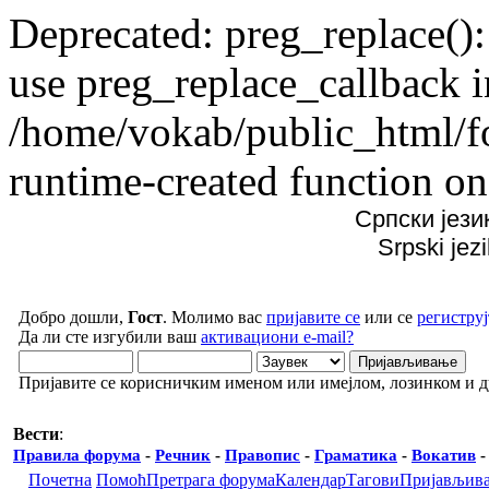
Deprecated: preg_replace():
use preg_replace_callback i
/home/vokab/public_html/f
runtime-created function on
Српски јези
Srpski jez
Добро дошли,
Гост
. Молимо вас
пријавите се
или се
региструј
Да ли сте изгубили ваш
активациони e-mail?
Пријавите се корисничким именом или имејлом, лозинком и 
Вести
:
Правила форума
-
Речник
-
Правопис
-
Граматика
-
Вокатив
Почетна
Помоћ
Претрага форума
Календар
Тагови
Пријављив