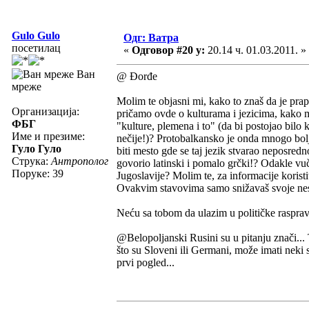
Gulo Gulo
Одг: Ватра
посетилац
«
Одговор #20 у:
20.14 ч. 01.03.2011. »
Ван
@ Đorđe
мреже
Molim te objasni mi, kako to znaš da je prap
Организација:
pričamo ovde o kulturama i jezicima, kako m
ФБГ
"kulture, plemena i to" (da bi postojao bilo 
Име и презиме:
nečije!)? Protobalkansko je onda mnogo bol
Гуло Гуло
biti mesto gde se taj jezik stvarao neposred
Струка:
Антрополог
govorio latinski i pomalo grčki!? Odakle vuče
Поруке: 39
Jugoslavije? Molim te, za informacije korist
Ovakvim stavovima samo snižavaš svoje nes
Neću sa tobom da ulazim u političke rasprav
@Belopoljanski Rusini su u pitanju znači...
što su Sloveni ili Germani, može imati neki
prvi pogled...