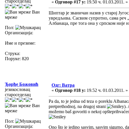
староседелац
«
Одговор #17 у:
19.50 ч. 01.03.2011. »
Ван
Шиптар је званичан назив у старој Југо
мреже
увредљива. Сасвим супротно, сама реч 
Албанаца, пре тога она у српском није 
Пол:
Организација:
Име и презиме:
Струка:
Поруке: 820
Ђорђе Божовић
Одг: Ватра
језикословац
«
Одговор #18 у:
19.52 ч. 01.03.2011. »
староседелац
Pa da, to je jedna od teza o poreklu Albana
Ван
pretprethodnoj, na drugoj strani
).
мреже
možemo baš govoriti o nekoj opšteprihvaćenoj
Пол:
Организација:
Ono što je jedino sasvim, sasvim sigurno, da