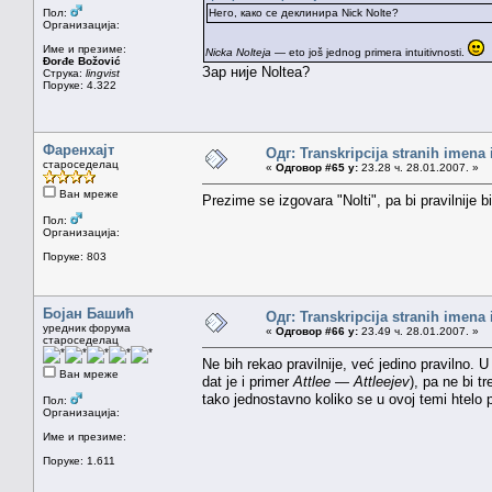
Пол:
Него, како се деклинира Nick Nolte?
Организација:
Име и презиме:
Nicka Nolteja
— eto još jednog primera intuitivnosti.
Đorđe Božović
Зар није Noltea?
Струка:
lingvist
Поруке: 4.322
Фаренхајт
Одг: Transkripcija stranih imena
староседелац
«
Одговор #65 у:
23.28 ч. 28.01.2007. »
Ван мреже
Prezime se izgovara "Nolti", pa bi pravilnije 
Пол:
Организација:
Поруке: 803
Бојан Башић
Одг: Transkripcija stranih imena
уредник форума
«
Одговор #66 у:
23.49 ч. 28.01.2007. »
староседелац
Ne bih rekao pravilnije, već jedino pravilno. 
Ван мреже
dat je i primer
Attlee — Attleejev
), pa ne bi t
tako jednostavno koliko se u ovoj temi htelo p
Пол:
Организација:
Име и презиме:
Поруке: 1.611