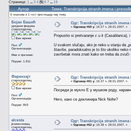
Странице:
1
...
3
4
[
5
]
6
7
...
19
Аутор
Тема: Transkripcija stranih imena i prev
0 чланова и 1 гост прегледају ову тему.
Бојан Башић
Одг: Transkripcija stranih imena
уредник форума
«
Одговор #60 у:
16.27 ч. 28.01.2007. »
староседелац
Propustio si pretvaranje
c
u
k
(Casablanca), i
Ван мреже
U svakom slučaju, ako je neko u stanju da „po
Пол:
Организација:
štaviše, paradoksalno je to što ukoliko neko
završetak mora znati kako on treba da zvuči —
Име и презиме:
Поруке: 1.611
Фаренхајт
Одг: Transkripcija stranih imena
староседелац
«
Одговор #61 у:
16.37 ч. 28.01.2007. »
Ван мреже
Посреди је мукло Е у мушком роду, наравн
Пол:
Организација:
Него, како се деклинира Nick Nolte?
Поруке: 803
alcesta
Одг: Transkripcija stranih imena
језикословац
«
Одговор #62 у:
16.39 ч. 28.01.2007. »
староседелац