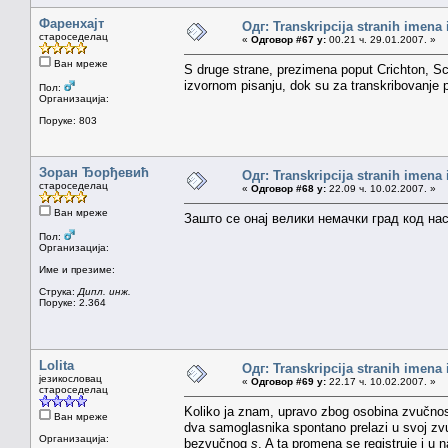
Фаренхајт
Одг: Transkripcija stranih imena
староседелац
«
Одговор #67 у:
00.21 ч. 29.01.2007. »
Ван мреже
S druge strane, prezimena poput Crichton, Sch
izvornom pisanju, dok su za transkribovanje 
Пол:
Организација:
Поруке: 803
Зоран Ђорђевић
Одг: Transkripcija stranih imena
староседелац
«
Одговор #68 у:
22.09 ч. 10.02.2007. »
Ван мреже
Зашто се онај велики немачки град код н
Пол:
Организација:
Име и презиме:
Струка:
Дипл. инж.
Поруке: 2.364
Lolita
Одг: Transkripcija stranih imena
језикословац
«
Одговор #69 у:
22.17 ч. 10.02.2007. »
староседелац
Koliko ja znam, upravo zbog osobina zvučnos
Ван мреже
dva samoglasnika spontano prelazi u svoj zvu
Организација:
bezvučnog
s
. A ta promena se registruje i u 