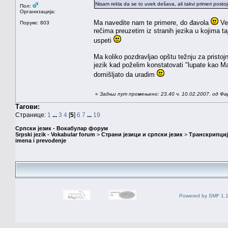
Nisam rekla da se to uvek dešava, ali takvi primeri postoj
Пол:
Организација:
Ma navedite nam te primere, do đavola
Več
Поруке: 803
rečima preuzetim iz stranih jezika u kojima ta
uspeti
Ma koliko pozdravljao opštu težnju za pristojn
jezik kad poželim konstatovati "lupate kao Ma
domišljato da uradim
«
Задњи пут промењено: 23.40 ч. 10.02.2007. од Фа
Тагови:
Странице:
1
...
3
4
[
5
]
6
7
...
19
Српски језик - Вокабулар форум
Srpski jezik - Vokabular forum
>
Страни језици и српски језик
>
Транскрипциј
imena i prevođenje
Powered by SMF 1.