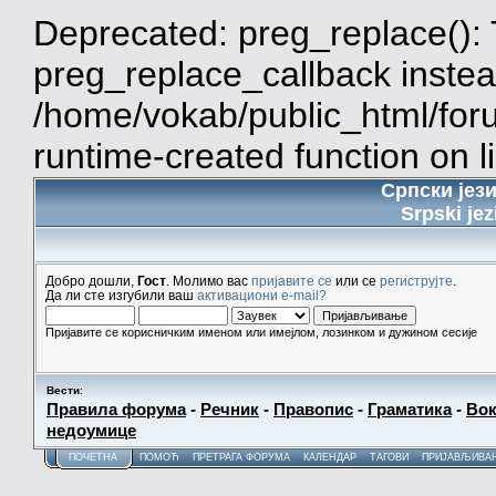
Deprecated: preg_replace(): 
preg_replace_callback instea
/home/vokab/public_html/for
runtime-created function on l
Српски јез
Srpski jez
Добро дошли,
Гост
. Молимо вас
пријавите се
или се
региструјте
.
Да ли сте изгубили ваш
активациони e-mail?
Пријавите се корисничким именом или имејлом, лозинком и дужином сесије
Вести
:
Правила форума
-
Речник
-
Правопис
-
Граматика
-
Вок
недоумице
ПОЧЕТНА
ПОМОЋ
ПРЕТРАГА ФОРУМА
КАЛЕНДАР
ТАГОВИ
ПРИЈАВЉИВА