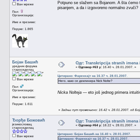
Potpuno se slažem sa Bojanom. A šta ćemo t
Ван мреже
pisanjem, a da i izgovoreno normalno zvuči?
Пол:
Организација:
Име и презиме:
Поруке: 1.865
Бојан Башић
Одг: Transkripcija stranih imena
уредник форума
«
Одговор #63 у:
16.40 ч. 28.01.2007. »
староседелац
Цитирано: Фаренхајт на 16.37 ч. 28.01.2007.
Ван мреже
Него, како се деклинира Nick Nolte?
Пол:
Организација:
Nicka Nolteja
— eto još jednog primera intuiti
Име и презиме:
Поруке: 1.611
«
Задњи пут промењено: 16.42 ч. 28.01.2007. од Бо
Ђорђе Божовић
Одг: Transkripcija stranih imena
језикословац
«
Одговор #64 у:
18.22 ч. 28.01.2007. »
староседелац
Цитирано: Бојан Башић на 16.40 ч. 28.01.2007.
Ван мреже
Цитирано: Фаренхајт на 16.37 ч. 28.01.2007.