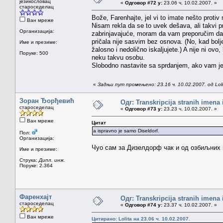
језикословац
«
Одговор #72 у:
23.06 ч. 10.02.2007. »
староседелац
Bože, Farenhajte, jel vi to imate nešto prot
Ван мреже
Nisam rekla da se to uvek dešava, ali takvi p
Организација:
zabrinjavajuće, moram da vam preporučim da i
pričala nije sasvim bez osnova. (No, kad bolj
Име и презиме:
žalosno i nedolično iskaljujete.) A nije ni o
Поруке: 500
neku takvu osobu.
Slobodno nastavite sa sprdanjem, ako vam j
«
Задњи пут промењено: 23.16 ч. 10.02.2007. од Loli
Зоран Ђорђевић
Одг: Transkripcija stranih imena
староседелац
«
Одговор #73 у:
23.23 ч. 10.02.2007. »
Ван мреже
Цитат
a ispravno je samo Diseldorf.
Пол:
Организација:
Чуо сам за Дизелдорф чак и од озбиљних 
Име и презиме:
Струка:
Дипл. инж.
Поруке: 2.364
Фаренхајт
Одг: Transkripcija stranih imena
староседелац
«
Одговор #74 у:
23.37 ч. 10.02.2007. »
Ван мреже
Цитирано: Lolita на 23.06 ч. 10.02.2007.