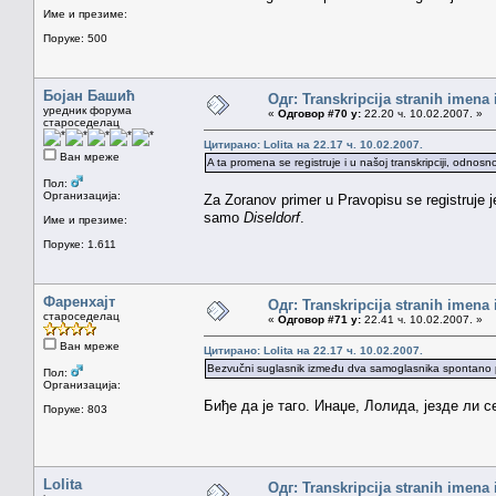
Име и презиме:
Поруке: 500
Бојан Башић
Одг: Transkripcija stranih imena
уредник форума
«
Одговор #70 у:
22.20 ч. 10.02.2007. »
староседелац
Цитирано: Lolita на 22.17 ч. 10.02.2007.
Ван мреже
A ta promena se registruje i u našoj transkripciji, odnosn
Пол:
Организација:
Za Zoranov primer u Pravopisu se registruje 
samo
Diseldorf
.
Име и презиме:
Поруке: 1.611
Фаренхајт
Одг: Transkripcija stranih imena
староседелац
«
Одговор #71 у:
22.41 ч. 10.02.2007. »
Ван мреже
Цитирано: Lolita на 22.17 ч. 10.02.2007.
Bezvučni suglasnik između dva samoglasnika spontano pr
Пол:
Организација:
Биђе да је таго. Инаџе, Лолида, језде ли с
Поруке: 803
Lolita
Одг: Transkripcija stranih imena