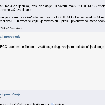
ku tog dijela rječnika, Prćić piše da je u izgovoru /mak-/ BOLJE NEGO /mek-/, 
atno ne važi za pisanje.
, primijetio sam da za /æ/ vrlo često važi
a
BOLJE NEGO
e
, sa ponekim NE-iz
potrebljavati — u ovom slučaju, vjerovatno su u pitanju prvenstveno imena os
2008. од Stoundar
»
a i prevođenje
 »
, uvek mi se čini da to znači da je druga varijanta doduše lošija ali da je
a i prevođenje
 »
 put uzela Rečnik geografskih imena.