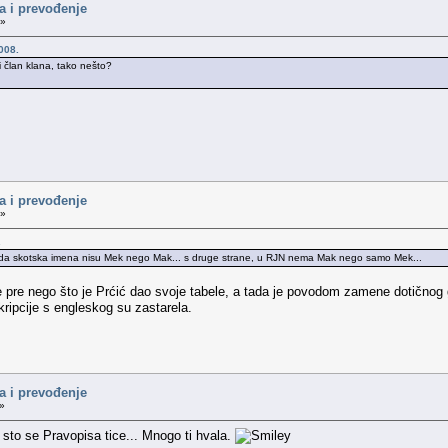
a i prevođenje
 »
008.
li član klana, tako nešto?
a i prevođenje
 »
.
em da skotska imena nisu Mek nego Mak... s druge strane, u RJN nema Mak nego samo Mek...
pre nego što je Prćić dao svoje tabele, a tada je povodom zamene dotičnog gla
kripcije s engleskog su zastarela.
a i prevođenje
 »
sto se Pravopisa tice... Mnogo ti hvala.