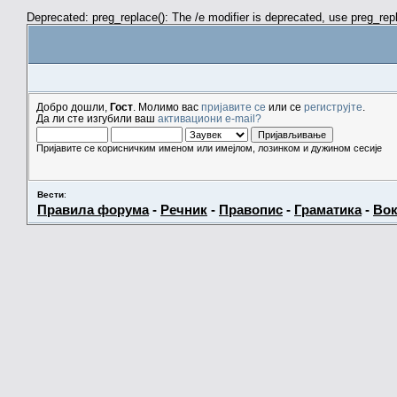
Deprecated: preg_replace(): The /e modifier is deprecated, use preg_re
Добро дошли,
Гост
. Молимо вас
пријавите се
или се
региструјте
.
Да ли сте изгубили ваш
активациони e-mail?
Пријавите се корисничким именом или имејлом, лозинком и дужином сесије
Вести
:
Правила форума
-
Речник
-
Правопис
-
Граматика
-
Вок