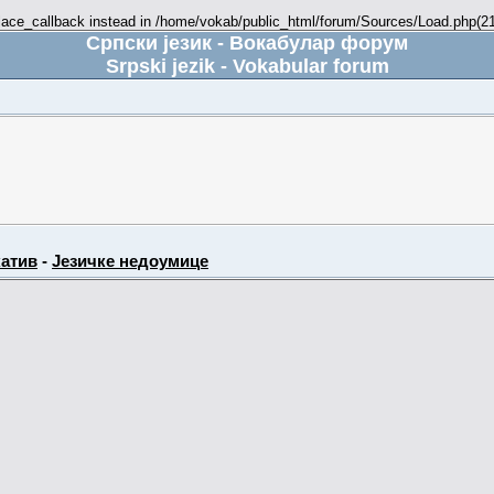
place_callback instead in /home/vokab/public_html/forum/Sources/Load.php(216
Српски језик - Вокабулар форум
Srpski jezik - Vokabular forum
атив
-
Језичке недоумице