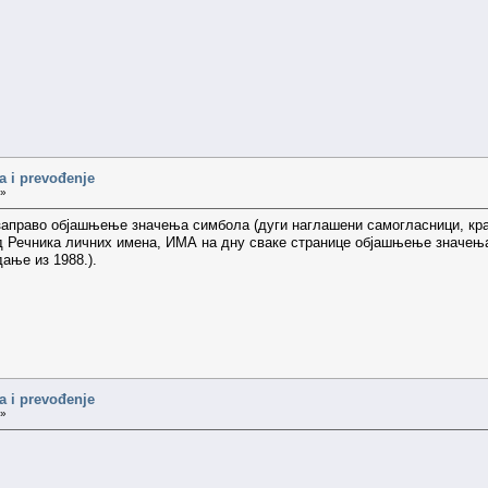
a i prevođenje
 »
 заправо објашњење значења симбола (дуги наглашени самогласници, кра
од Речника личних имена, ИМА на дну сваке странице објашњење значењ
ање из 1988.).
a i prevođenje
 »