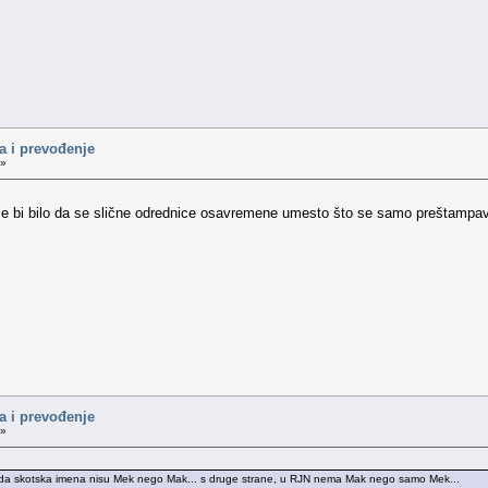
a i prevođenje
 »
me bi bilo da se slične odrednice osavremene umesto što se samo preštampa
a i prevođenje
 »
.
em da skotska imena nisu Mek nego Mak... s druge strane, u RJN nema Mak nego samo Mek...