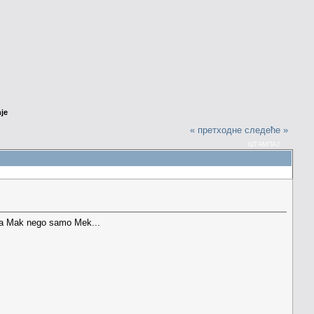
nje
« претходне
следеће »
ШТАМПАЈ
ema Mak nego samo Mek...