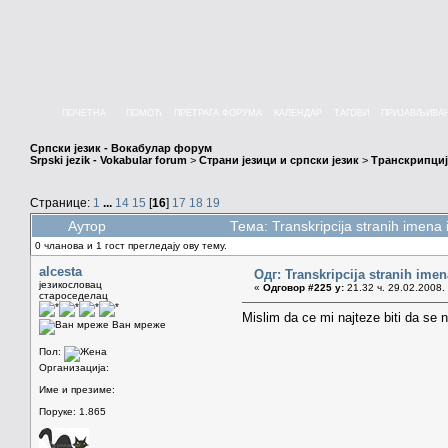
ПОЧЕТНА
ПОМОЋ
ПРЕТРАГА ФОРУМА
КАЛЕНДАР
ТАГОВИ
ПРИЈАВЉИВА
Српски језик - Вокабулар форум
Srpski jezik - Vokabular forum
>
Страни језици и српски језик
>
Транскрипциј
Странице:
1
...
14
15
[
16
]
17
18
19
Аутор
Тема: Transkripcija stranih imen
0 чланова и 1 гост прегледају ову тему.
alcesta
Одг: Transkripcija stranih imen
језикословац
«
Одговор #225 у:
21.32 ч. 29.02.2008.
староседелац
Mislim da ce mi najteze biti da s
Ван мреже
Пол:
Организација:
Име и презиме:
Поруке: 1.865