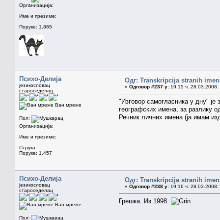
Организација:
Име и презиме:
Поруке: 1.865
Психо-Делија
Одг: Transkripcija stranih imen
језикословац
«
Одговор #237 у:
19.15 ч. 28.03.2008.
староседелац
"Изговор самогласника у дну" је
Ван мреже
географских имена, за разлику 
Речник личних имена (ја имам изд
Пол:
Организација:
Име и презиме:
Струка:
Поруке: 1.457
Психо-Делија
Одг: Transkripcija stranih imen
језикословац
«
Одговор #238 у:
19.16 ч. 28.03.2008.
староседелац
Грешка. Из 1998.
Ван мреже
Пол: