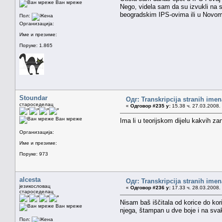
Ван мреже
Nego, videla sam da su izvukli na 
beogradskim IPS-ovima ili u Novom
Пол:
Организација:
Име и презиме:
Поруке: 1.865
Stoundar
Одг: Transkripcija stranih imen
староседелац
«
Одговор #235 у:
15.38 ч. 27.03.2008.
Ван мреже
Ima li u teorijskom dijelu kakvih za
Организација:
Име и презиме:
Поруке: 973
alcesta
Одг: Transkripcija stranih imen
језикословац
«
Одговор #236 у:
17.33 ч. 28.03.2008.
староседелац
Nisam baš iščitala od korice do kor
Ван мреже
njega, štampan u dve boje i na sva
Пол: