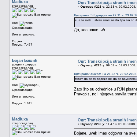
Madiuxa
Одг: Transkripcija stranih imen
староседелац
«
Одговор #228 у:
22.13 ч. 29.02.2008.
Ван мреже
Цитирано: Sillypuppie на 22.11 ч. 29.02.2
e, a to mek u stvari znači nešto tipa sin od i
Пол:
Организација:
Да, као наше -ић...
Име и презиме:
Струка:
Поруке: 7.477
Бојан Башић
Одг: Transkripcija stranih imen
уредник форума
«
Одговор #229 у:
09.02 ч. 01.03.2008.
староседелац
Цитирано: alcesta на 21.32 ч. 29.02.2008
Ван мреже
Mislim da ce mi najteze biti da se navikn
Пол:
Zato što su odrednice u RJN pisane 
Организација:
Pravopis, no i njegova pravila trans
Име и презиме:
Поруке: 1.611
Madiuxa
Одг: Transkripcija stranih imen
староседелац
«
Одговор #230 у:
11.47 ч. 01.03.2008.
Ван мреже
Bojane, uvek imas odgovor na sve, 