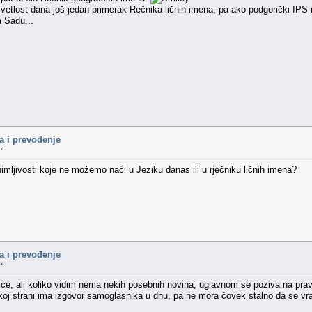
svetlost dana još jedan primerak Rečnika ličnih imena; pa ako podgorički IPS
 Sadu...
a i prevođenje
 »
nimljivosti koje ne možemo naći u Jeziku danas ili u rječniku ličnih imena?
a i prevođenje
 »
ice, ali koliko vidim nema nekih posebnih novina, uglavnom se poziva na pravila
koj strani ima izgovor samoglasnika u dnu, pa ne mora čovek stalno da se vr