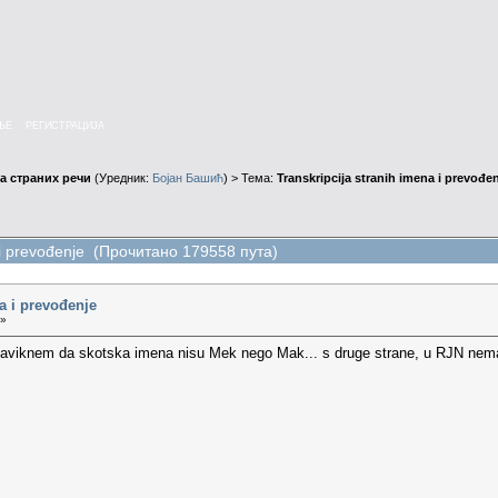
ЊЕ
РЕГИСТРАЦИЈА
а страних речи
(Уредник:
Бојан Башић
) > Тема:
Transkripcija stranih imena i prevođe
a i prevođenje (Прочитано 179558 пута)
a i prevođenje
 »
e naviknem da skotska imena nisu Mek nego Mak... s druge strane, u RJN n