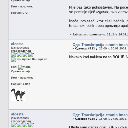
Организација:
Име и презиме:
Nije baš tako jednostavno. Na počet
se pominje riječ
izgovor
, ovo vjerov
Поруке: 973
Inače, prolazeći kroz cijeli rječnik
to da neki oblik treba opreznije u
«
Задњи пут промењено: 21.19 ч. 26.03.
alcesta
Одг: Transkripcija stranih imen
језикословац
«
Одговор #233 у:
22.00 ч. 26.03.2008.
староседелац
Nekako kad naiđem na to BOLJE NEGO
Ван мреже
Пол:
Организација:
Име и презиме:
Поруке: 1.865
alcesta
Одг: Transkripcija stranih imen
језикословац
«
Одговор #234 у:
15.08 ч. 27.03.2008.
староседелац
Otišla sam danas opet u IPS i ovaj