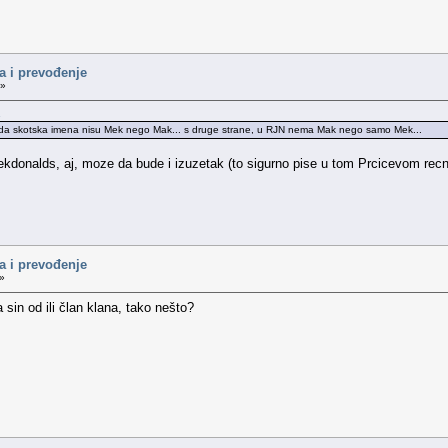
a i prevođenje
 »
.
em da skotska imena nisu Mek nego Mak... s druge strane, u RJN nema Mak nego samo Mek...
kdonalds, aj, moze da bude i izuzetak (to sigurno pise u tom Prcicevom recni
a i prevođenje
 »
 sin od ili član klana, tako nešto?