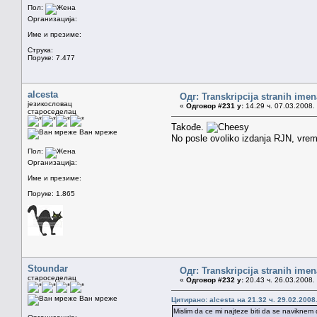
Пол:
Организација:
Име и презиме:
Струка:
Поруке: 7.477
alcesta
Одг: Transkripcija stranih imen
језикословац
«
Одговор #231 у:
14.29 ч. 07.03.2008.
староседелац
Takođe.
Ван мреже
No posle ovoliko izdanja RJN, vre
Пол:
Организација:
Име и презиме:
Поруке: 1.865
Stoundar
Одг: Transkripcija stranih imen
староседелац
«
Одговор #232 у:
20.43 ч. 26.03.2008.
Ван мреже
Цитирано: alcesta на 21.32 ч. 29.02.2008
Mislim da ce mi najteze biti da se navikn