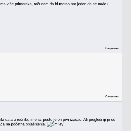
 ima više primeraka, računam da bi morao bar jedan da se nađe u
Сачувана
Сачувана
 data u rečniku imena, pošto je on prvi izašao. Ali pregledniji je od
aća na početna objašnjenja.