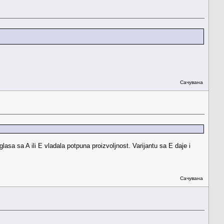
Сачувана
sa sa A ili E vladala potpuna proizvoljnost. Varijantu sa E daje i
Сачувана