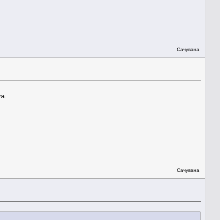
Сачувана
va.
Сачувана