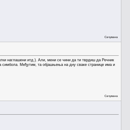
Сачувана
тки наглашени итд.). Али, мени се чини да ти тврдиш да Речник
а симбола. Међутим, та објашњења на дну сваке странице има и
Сачувана