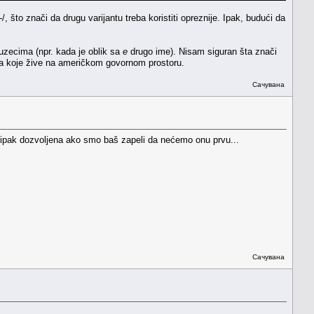
što znači da drugu varijantu treba koristiti opreznije. Ipak, budući da
uzecima (npr. kada je oblik sa
e
drugo ime). Nisam siguran šta znači
oba koje žive na američkom govornom prostoru.
Сачувана
 ipak dozvoljena ako smo baš zapeli da nećemo onu prvu...
Сачувана