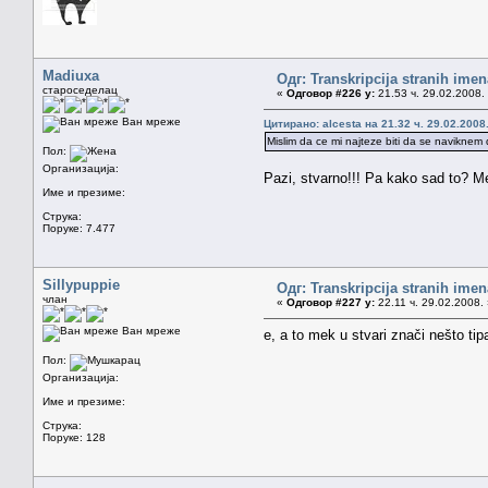
Madiuxa
Одг: Transkripcija stranih imen
староседелац
«
Одговор #226 у:
21.53 ч. 29.02.2008.
Ван мреже
Цитирано: alcesta на 21.32 ч. 29.02.2008
Mislim da ce mi najteze biti da se navikn
Пол:
Организација:
Pazi, stvarno!!! Pa kako sad to? Me
Име и презиме:
Струка:
Поруке: 7.477
Sillypuppie
Одг: Transkripcija stranih imen
члан
«
Одговор #227 у:
22.11 ч. 29.02.2008.
Ван мреже
e, a to mek u stvari znači nešto tipa
Пол:
Организација:
Име и презиме:
Струка:
Поруке: 128