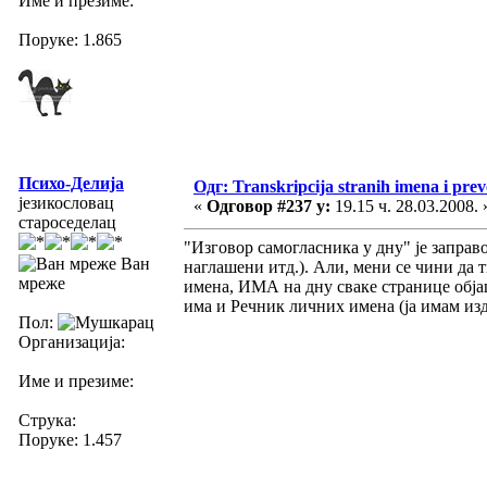
Име и презиме:
Поруке: 1.865
Психо-Делија
Одг: Transkripcija stranih imena i pre
језикословац
«
Одговор #237 у:
19.15 ч. 28.03.2008. 
староседелац
"Изговор самогласника у дну" је запра
Ван
наглашени итд.). Али, мени се чини да 
мреже
имена, ИМА на дну сваке странице обј
има и Речник личних имена (ја имам изд
Пол:
Организација:
Име и презиме:
Струка:
Поруке: 1.457