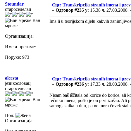
Stoundar
Одг: Transkripcija stranih imena i pre
староседелац
«
Одговор #235 у:
15.38 ч. 27.03.2008. 
Ван
Ima li u teorijskom dijelu kakvih zanimljivo
мреже
Организација:
Име и презиме:
Поруке: 973
alcesta
Одг: Transkripcija stranih imena i pre
језикословац
«
Одговор #236 у:
17.33 ч. 28.03.2008. 
староседелац
Nisam baš iščitala od korice do korice, ali
Ван
rečniku imena, pošto je on prvi izašao. Ali p
мреже
samoglasnika u dnu, pa ne mora čovek staln
Пол:
Организација: