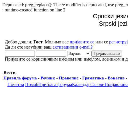
Deprecated: preg_replace(): The /e modifier is deprecated, use preg
: runtime-created function on line 2
Српски јези
Srpski jez
Добро дошли,
Гост
. Молимо вас
пријавите се
или се
региструј
Да ли сте изгубили ваш
активациони e-mail?
Пријавите се корисничким именом или имејлом, лозинком и 
Вести
:
Правила форума
-
Речник
-
Правопис
-
Граматика
-
Вокатив
Почетна
Помоћ
Претрага форума
Календар
Тагови
Пријављив