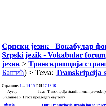
Српски језик - Вокабулар ф
Srpski jezik - Vokabular forum
језик
>
Транскрипција стран
Башић
) > Тема:
Transkripcija 
Странице:
1
...
14
15
[
16
]
17
18
19
Аутор
Тема: Transkripcija stranih imena i prevođ
0 чланова и 1 гост прегледају ову тему.
alcesta
Одг: Transkripcija stranih imena i pre