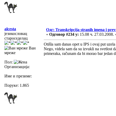
alcesta
Одг: Transkripcija stranih imena i pre
језикословац
«
Одговор #234 у:
15.08 ч. 27.03.2008. 
староседелац
Otišla sam danas opet u IPS i ovaj put uzel
Ван
Nego, videla sam da su izvukli na svetlost 
мреже
primeraka, računam da bi morao bar jedan 
Пол:
Организација:
Име и презиме:
Поруке: 1.865