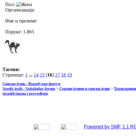
Пол:
Организација:
Име и презиме:
Поруке: 1.865
Тагови:
Странице:
1
...
14
15
[
16
]
17
18
19
Српски језик - Вокабулар форум
Srpski jezik - Vokabular forum
>
Страни језици и српски језик
>
Транскрипци
stranih imena i prevođenje
Powered by SMF 1.1 R