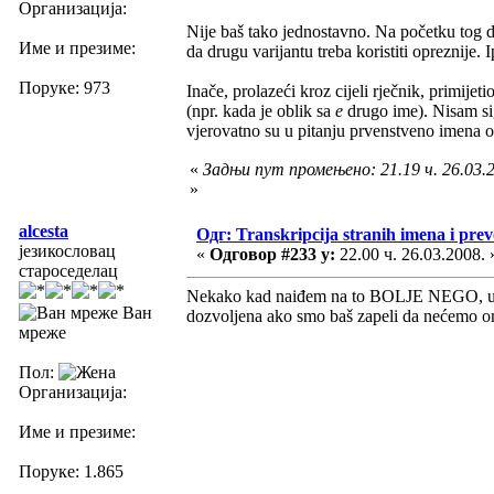
Организација:
Nije baš tako jednostavno. Na početku tog d
Име и презиме:
da drugu varijantu treba koristiti opreznije.
Поруке: 973
Inače, prolazeći kroz cijeli rječnik, primijet
(npr. kada je oblik sa
e
drugo ime). Nisam sig
vjerovatno su u pitanju prvenstveno imena 
«
Задњи пут промењено: 21.19 ч. 26.03.2
»
alcesta
Одг: Transkripcija stranih imena i pre
језикословац
«
Одговор #233 у:
22.00 ч. 26.03.2008. 
староседелац
Nekako kad naiđem na to BOLJE NEGO, uvek m
Ван
dozvoljena ako smo baš zapeli da nećemo on
мреже
Пол:
Организација:
Име и презиме:
Поруке: 1.865