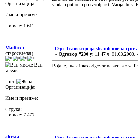
Организација:
vladala potpuna proizvoljnost. Varijantu sa E
Име и презиме:
Поруке: 1.611
Madiuxa
Одг: Transkripcija stranih imena i pre
староседелац
«
Одговор #230 у:
11.47 ч. 01.03.2008. 
Ван
Bojane, uvek imas odgovor na sve, sto se Pr
мреже
Пол:
Организација:
Име и презиме:
Струка:
Поруке: 7.477
alcesta
Одг: Transkripcija stranih imena i pre