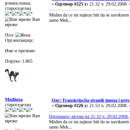
језикословац
«
Одговор #225 у:
21.32 ч. 29.02.2008. 
староседелац
Mislim da ce mi najteze biti da se navikne
Ван
samo Mek...
мреже
Пол:
Организација:
Име и презиме:
Поруке: 1.865
Madiuxa
Одг: Transkripcija stranih imena i pre
староседелац
«
Одговор #226 у:
21.53 ч. 29.02.2008. 
Ван
Цитирано: alcesta на 21.32 ч. 29.02.2008.
мреже
Mislim da ce mi najteze biti da se navikne
samo Mek...