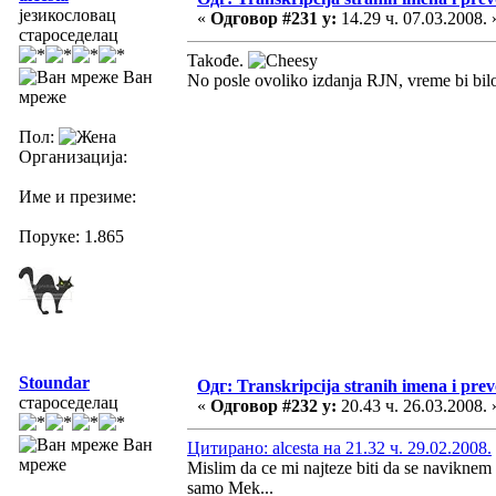
језикословац
«
Одговор #231 у:
14.29 ч. 07.03.2008. 
староседелац
Takođe.
Ван
No posle ovoliko izdanja RJN, vreme bi bil
мреже
Пол:
Организација:
Име и презиме:
Поруке: 1.865
Stoundar
Одг: Transkripcija stranih imena i pre
староседелац
«
Одговор #232 у:
20.43 ч. 26.03.2008. 
Ван
Цитирано: alcesta на 21.32 ч. 29.02.2008.
мреже
Mislim da ce mi najteze biti da se navikne
samo Mek...