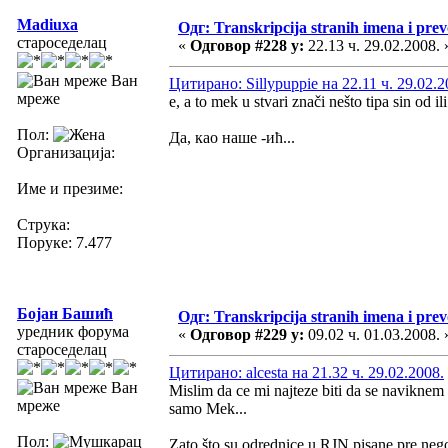
Madiuxa
Одг: Transkripcija stranih imena i pre
староседелац
«
Одговор #228 у:
22.13 ч. 29.02.2008. 
Ван
Цитирано: Sillypuppie на 22.11 ч. 29.02.2
мреже
e, a to mek u stvari znači nešto tipa sin od il
Пол:
Да, као наше -ић...
Организација:
Име и презиме:
Струка:
Поруке: 7.477
Бојан Башић
Одг: Transkripcija stranih imena i pre
уредник форума
«
Одговор #229 у:
09.02 ч. 01.03.2008. 
староседелац
Цитирано: alcesta на 21.32 ч. 29.02.2008.
Ван
Mislim da ce mi najteze biti da se navikne
мреже
samo Mek...
Пол:
Zato što su odrednice u RJN pisane pre nego