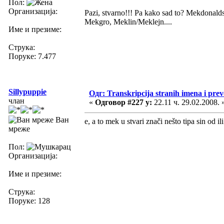
Пол:
Организација:
Pazi, stvarno!!! Pa kako sad to? Mekdonalds,
Mekgro, Meklin/Meklejn....
Име и презиме:
Струка:
Поруке: 7.477
Sillypuppie
Одг: Transkripcija stranih imena i pre
члан
«
Одговор #227 у:
22.11 ч. 29.02.2008. 
Ван
e, a to mek u stvari znači nešto tipa sin od il
мреже
Пол:
Организација:
Име и презиме:
Струка:
Поруке: 128