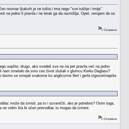
čen novinar (kakvih je ne tušta i tma nego "sve tuštije i tmije"
sti na jedno 5 pravila i ne terati ga da razmišlja. Opet, verujem da se
Сачувана
ego uopšte; drugo, ako svedeš sve ne na pet pravila već na jedno
li nam smetalo da smo ceo život slušali o glumcu
Kerku
Daglasu?
što bismo se smejali svakome ko anglicizme
flert
i
gerla
izgovori/napiše
dilac može da smisli, pa to i ozvaničiti, ako je potrebno? Osim toga,
pa ne vidim šta bi učen prevodilac tu mogao da izmeni.
Сачувана