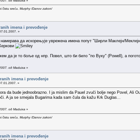
2007. од Maduixa
»
i čistu sreću.
Murphy /Danov zakon/
tranih imena i prevođenje
07.01.2007. »
не намерава да искорењује уврежена имена попут "Ширли Маклејн/Меклејн"
 Керкови
ем да је то боље од нпр. Повел, што би било "по Вуку" (Powell), а пого
2007. од Maduixa
»
tranih imena i prevođenje
07.01.2007. »
ora da bude jednoobrazno. I ja mislim da Pauel zvuči bolje nego Povel, Ali O
eči. A ja se smejala Bugarima kada sam čula da kažu Krk Duglas...
2007. од Maduixa
»
i čistu sreću.
Murphy /Danov zakon/
tranih imena i prevođenje