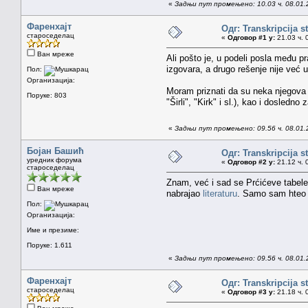
«
Задњи пут промењено: 10.03 ч. 08.01.
Фаренхајт
Одг: Transkripcija s
староседелац
«
Одговор #1 у:
21.03 ч. 
Ван мреже
Ali pošto je, u podeli posla među 
izgovara, a drugo rešenje nije već
Пол:
Организација:
Moram priznati da su neka njegova r
Поруке: 803
"Širli", "Kirk" i sl.), kao i dosle
«
Задњи пут промењено: 09.56 ч. 08.01.
Бојан Башић
Одг: Transkripcija s
уредник форума
«
Одговор #2 у:
21.12 ч. 
староседелац
Znam, već i sad se Prćićeve tabel
Ван мреже
nabrajao
literaturu
. Samo sam hteo n
Пол:
Организација:
Име и презиме:
Поруке: 1.611
«
Задњи пут промењено: 09.56 ч. 08.01.
Фаренхајт
Одг: Transkripcija s
староседелац
«
Одговор #3 у:
21.18 ч. 