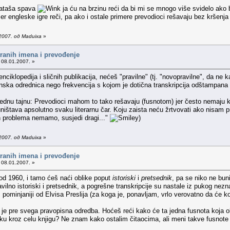
 Nataša spava
ja ću na brzinu reći da bi mi se mnogo više svidelo ako b
mer engleske igre reči, pa ako i ostale primere prevodioci rešavaju bez kršenja
2007. од Maduixa
»
tranih imena i prevođenje
 08.01.2007. »
 enciklopedija i sličnih publikacija, nećeš "pravilne" (tj. "novopravilne", da 
nska odrednica nego frekvencija s kojom je dotična transkripcija odštampana 
 jednu tajnu: Prevodioci mahom to tako rešavaju (fusnotom) jer često nemaju k
štava apsolutno svaku literarnu čar. Koju zaista neću žrtvovati ako nisam pr
ih problema nemamo, susjedi dragi..."
)
2007. од Maduixa
»
tranih imena i prevođenje
 08.01.2007. »
u od 1960, i tamo ćeš naći oblike poput
istoriski
i
pretsednik
, pa se niko ne buni
avilno istoriski i pretsednik, a pogrešne transkripcije su nastale iz pukog nez
 pominjaniji od Elvisa Preslija (za koga je, ponavljam, vrlo verovatno da će 
je pre svega pravopisna odredba. Hoćeš reći kako će ta jedna fusnota koja objaš
ešku kroz celu knjigu? Ne znam kako ostalim čitaocima, ali meni takve fusnot