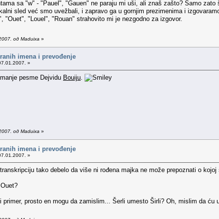
tama sa "w" - "Pauel", "Gauen" ne paraju mi uši, ali znaš zašto? Samo zato 
vokalni sled već smo uvežbali, i zapravo ga u gornjim prezimenima i izgovaram
", "Ouet", "Louel", "Rouan" strahovito mi je nezgodno za izgovor.
2007. од Maduixa
»
tranih imena i prevođenje
07.01.2007. »
snimanje pesme Dejvidu
Bouiju
.
2007. од Maduixa
»
tranih imena i prevođenje
07.01.2007. »
o transkripciju tako debelo da više ni rođena majka ne može prepoznati o kojoj 
 Ouet?
 primer, prosto en mogu da zamislim... Šerli umesto Širli? Oh, mislim da ću u