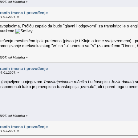
2007. од Maduixa
»
tranih imena i prevođenje
07.01.2007. »
pravopiscima, Prćiću zapalo da bude "glavni i odgovorni" za transkripcije s 
 uvreženo
ešenja mestimično ipak preterana (pisao je i Klajn o tome svojevremeno) - po
dno zamenjivanje međuvokalskog "w" sa "u" umesto sa "v" (za uvreženo "Ovens, 
2007. од Maduixa
»
tranih imena i prevođenje
07.01.2007. »
e (objavljene u njegovom
Transkripcionom rečniku
i u časopisu
Jezik danas
) 
apomenuti kako je pravopisna transkripcija „uvrnuta“, ali i pored toga u ovo
2007. од Maduixa
»
tranih imena i prevođenje
07.01.2007. »