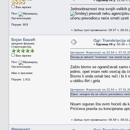
«
Одговор #8 у:
22.04 ч. 
Ван мреже
Jednoobraznost ima svojih velikih pr
) prevodi neku agencijsku 
Пол:
učenu prevodiocu neće smeti uzeti z
Организација:
Поруке: 803
«
Задњи пут промењено: 09.57 ч. 08.01.
Бојан Башић
Одг: Transkripcija s
уредник форума
«
Одговор #9 у:
00.49 ч. 
староседелац
Цитирано: Фаренхајт на 22.04 ч. 07.01.2
Ван мреже
Sevap je takvom "novinaru" sve svesti na jedn
Пол:
Zašto bismo se ograničavali samo n
Организација:
jedino, opet imam neki osećaj da će 
Име и презиме:
Bismo li onda ostali bez reči i bi l
Поруке: 1.611
u obliku
flirt
i
girla
.
Цитирано: Фаренхајт на 22.04 ч. 07.01.2
Opet, verujem da se učenu prevodiocu neće s
Nisam siguran šta ovim hoćeš da kaž
Prćićeva pravila su koncipirana upr
«
Задњи пут промењено: 09.58 ч. 08.01.
Фаренхајт