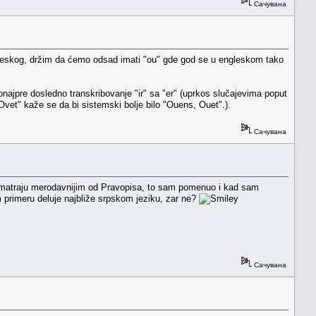
Сачувана
engleskog, držim da ćemo odsad imati "ou" gde god se u engleskom tako
najpre dosledno transkribovanje "ir" sa "er" (uprkos slučajevima poput
Ovet" kaže se da bi sistemski bolje bilo "Ouens, Ouet".).
Сачувана
smatraju merodavnijim od Pravopisa, to sam pomenuo i kad sam
m primeru deluje najbliže srpskom jeziku, zar ne?
Сачувана