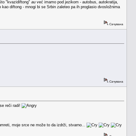
što "kvazidiftong"
au
već imamo pod jezikom - autobus, autokratija,
o kao diftong - mnogi bi se Srbin zaleteo pa ih proglasio dvosložnima
Сачувана
Сачувана
se reči radi!
mreti, moje srce ne može to da izdrži, stvarno...