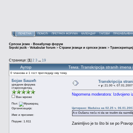
ПОЧЕТНА
ПОМОЋ
ПРЕТРАГА ФОРУМА
КАЛЕНДАР
ТАГОВИ
ПРИЈАВЉИВА
Српски језик - Вокабулар форум
Srpski jezik - Vokabular forum
>
Страни језици и српски језик
>
Транскрипциј
Странице: [
1
]
2
3
...
19
Аутор
Тема: Transkripcija stranih imen
0 чланова и 1 гост прегледају ову тему.
Бојан Башић
Transkripcija stra
уредник форума
«
у:
21.00 ч. 07.01.2007
староседелац
Napomena moderatora: Izdvojeno i
Ван мреже
Пол:
Цитирано: Maduixa на 02.25 ч. 06.01.200
Организација:
A o Oušanu neću ni da se trudim da razmišl
Име и презиме:
Поруке: 1.611
Zanimljivo je to što bi se po Pravo