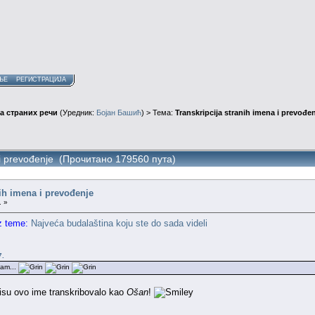
ЊЕ
РЕГИСТРАЦИЈА
а страних речи
(Уредник:
Бојан Башић
) > Тема:
Transkripcija stranih imena i prevođe
a i prevođenje (Прочитано 179560 пута)
nih imena i prevođenje
. »
z teme:
Najveća budalaština koju ste do sada videli
7.
jam...
pisu ovo ime transkribovalo kao
Ošan
!