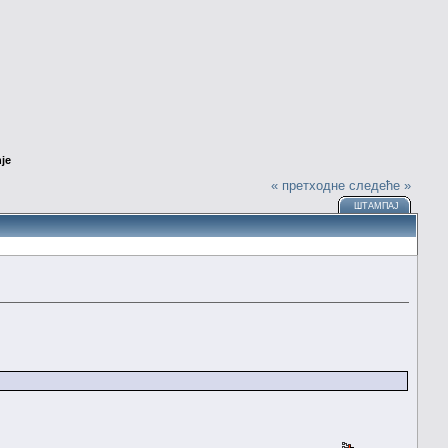
nje
« претходне
следеће »
ШТАМПАЈ