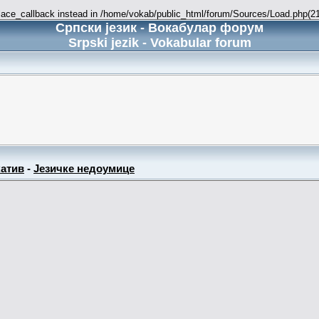
place_callback instead in /home/vokab/public_html/forum/Sources/Load.php(216
Српски језик - Вокабулар форум
Srpski jezik - Vokabular forum
атив
-
Језичке недоумице