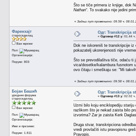
Što se tiče primera iz knjige, dok
Nathan
“. To svakako nije jedini pri
«
Задњи пут промењено: 09.58 ч. 08.01.
Фаренхајт
Одг: Transkripcija s
староседелац
«
Одговор #12 у:
01.44 ч.
Ван мреже
Dok ne iskoreniš te transkripcije iz
pokazatelj ukorenjenosti nije vreme
Пол:
Организација:
Što se prevodilaštva tiče, odaću ti
Поруке: 803
vica/dosetke/kalambura fusnotom uni
ovo čitaju i smeškaju se: "Mi takv
«
Задњи пут промењено: 09.58 ч. 08.01.
Бојан Башић
Одг: Transkripcija s
уредник форума
«
Одговор #13 у:
02.02 ч.
староседелац
Uzmi bilo koju enciklopediju starij
Ван мреже
razlikom što je nekad zaista bilo pr
izvorima? Zar je zaista Kerk Daglas
Пол:
Организација:
Druga stvar, transkripciona odredba 
Име и презиме:
vredi provlačiti istu pravopisnu gr
Поруке: 1.611
Pravopis.