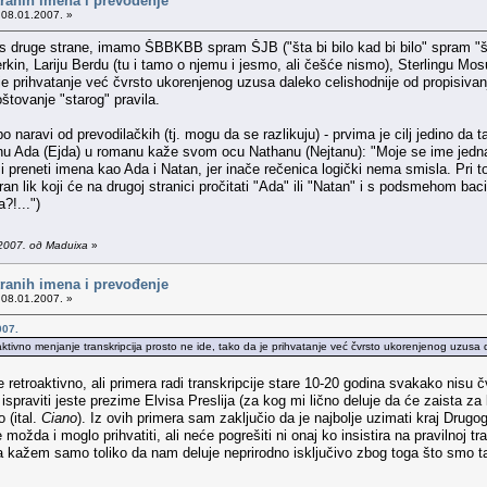
tranih imena i prevođenje
 08.01.2007. »
 s druge strane, imamo ŠBBKBB spram ŠJB ("šta bi bilo kad bi bilo" spram "št
kin, Lariju Berdu (tu i tamo o njemu i jesmo, ali češće nismo), Sterlingu Mosu 
a je prihvatanje već čvrsto ukorenjenog uzusa daleko celishodnije od propisiva
tovanje "starog" pravila.
po naravi od prevodilačkih (tj. mogu da se razlikuju) - prvima je cilj jedino da
enu Ada (Ejda) u romanu kaže svom ocu Nathanu (Nejtanu): "Moje se ime jednak
i preneti imena kao Ada i Natan, jer inače rečenica logički nema smisla. Pri to
ran lik koji će na drugoj stranici pročitati "Ada" ili "Natan" i s podsmehom bac
?!...")
2007. од Maduixa
»
tranih imena i prevođenje
 08.01.2007. »
007.
aktivno menjanje transkripcija prosto ne ide, tako da je prihvatanje već čvrsto ukorenjenog uzusa d
etroaktivno, ali primera radi transkripcije stare 10-20 godina svakako nisu čvrs
a ispraviti jeste prezime Elvisa Preslija (za kog mi lično deluje da će zaista z
 (ital.
Ciano
). Iz ovih primera sam zaključio da je najbolje uzimati kraj Drugo
e možda i moglo prihvatiti, ali neće pogrešiti ni onaj ko insistira na pravilnoj
ažem samo toliko da nam deluje neprirodno isključivo zbog toga što smo tako