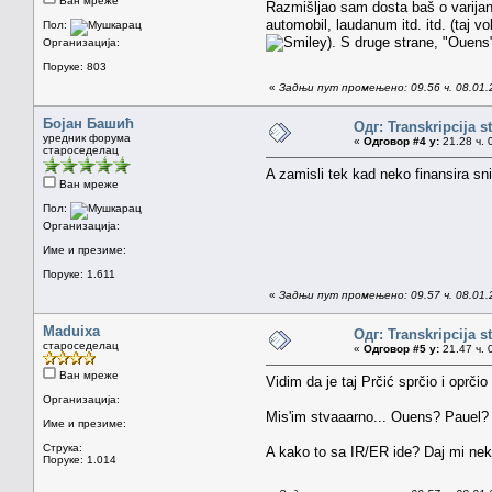
Ван мреже
Razmišljao sam dosta baš o varijan
automobil, laudanum itd. itd. (taj 
Пол:
). S druge strane, "Ouens
Организација:
Поруке: 803
«
Задњи пут промењено: 09.56 ч. 08.01.
Бојан Башић
Одг: Transkripcija s
уредник форума
«
Одговор #4 у:
21.28 ч. 
староседелац
A zamisli tek kad neko finansira 
Ван мреже
Пол:
Организација:
Име и презиме:
Поруке: 1.611
«
Задњи пут промењено: 09.57 ч. 08.01.
Maduixa
Одг: Transkripcija s
староседелац
«
Одговор #5 у:
21.47 ч. 
Ван мреже
Vidim da je taj Prčić sprčio i oprči
Организација:
Mis'im stvaaarno... Ouens? Pauel?
Име и презиме:
Струка:
A kako to sa IR/ER ide? Daj mi neki
Поруке: 1.014