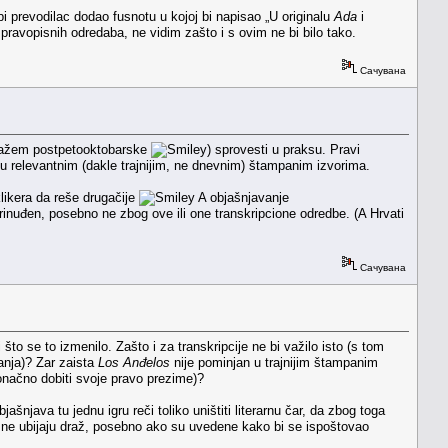
i prevodilac dodao fusnotu u kojoj bi napisao „U originalu
Ada
i
 pravopisnih odredaba, ne vidim zašto i s ovim ne bi bilo tako.
Сачувана
ne kažem postpetooktobarske
) sprovesti u praksu. Pravi
u relevantnim (dakle trajnijim, ne dnevnim) štampanim izvorima.
likera da reše drugačije
A objašnjavanje
inuđen, posebno ne zbog ove ili one transkripcione odredbe. (A Hrvati
Сачувана
 što se to izmenilo. Zašto i za transkripcije ne bi važilo isto (s tom
nanja)? Zar zaista
Los Anđelos
nije pominjan u trajnijim štampanim
konačno dobiti svoje pravo prezime)?
njava tu jednu igru reči toliko uništiti literarnu čar, da zbog toga
e ne ubijaju draž, posebno ako su uvedene kako bi se ispoštovao