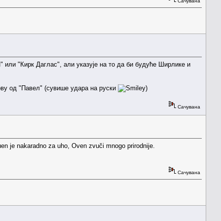
Сачувана
 или "Кирк Даглас", али указује на то да би будуће Ширлике и
тову од "Павел" (сувише удара на руски
)
Сачувана
uen je nakaradno za uho, Oven zvuči mnogo prirodnije.
Сачувана