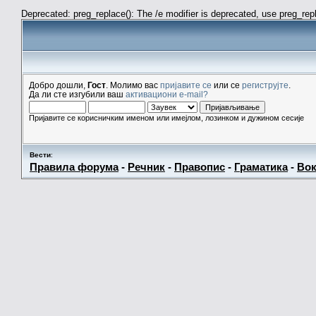
Deprecated: preg_replace(): The /e modifier is deprecated, use preg_re
Добро дошли,
Гост
. Молимо вас
пријавите се
или се
региструјте
.
Да ли сте изгубили ваш
активациони e-mail?
Пријавите се корисничким именом или имејлом, лозинком и дужином сесије
Вести
:
Правила форума
-
Речник
-
Правопис
-
Граматика
-
Вок