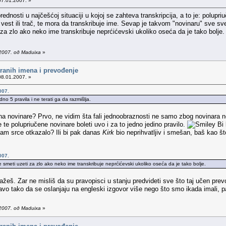
07.01.2007. »
ednosti u najčešćoj situaciji u kojoj se zahteva transkripcija, a to je: polupriu
vest ili trač, te mora da transkribuje ime. Sevap je takvom "novinaru" sve sve
a zlo ako neko ime transkribuje neprćićevski ukoliko oseća da je tako bolje.
2007. од Maduixa
»
tranih imena i prevođenje
08.01.2007. »
007.
o 5 pravila i ne terati ga da razmišlja.
a novinare? Prvo, ne vidim šta fali jednoobraznosti ne samo zbog novinara n
te polupriučene novinare boleti uvo i za to jedno jedino pravilo.
Bi 
i nam srce otkazalo? Ili bi pak danas
Kirk
bio neprihvatljiv i smešan, baš kao 
007.
meti uzeti za zlo ako neko ime transkribuje neprćićevski ukoliko oseća da je tako bolje.
eš. Zar ne misliš da su pravopisci u stanju predvideti sve što taj učen prevo
avo tako da se oslanjaju na engleski izgovor više nego što smo ikada imali, 
2007. од Maduixa
»