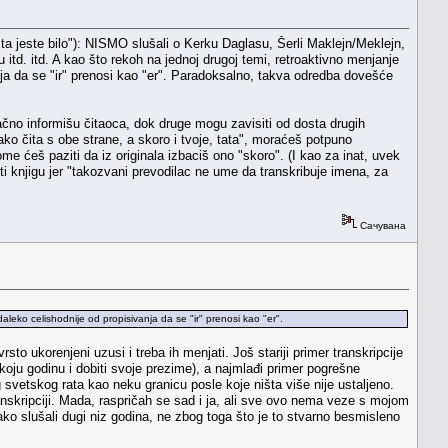
a jeste bilo"): NISMO slušali o Kerku Daglasu, Šerli Maklejn/Meklejn,
itd. itd. A kao što rekoh na jednoj drugoj temi, retroaktivno menjanje
nja da se "ir" prenosi kao "er". Paradoksalno, takva odredba dovešće
 tačno informišu čitaoca, dok druge mogu zavisiti od dosta drugih
o čita s obe strane, a skoro i tvoje, tata", moraćeš potpuno
me ćeš paziti da iz originala izbaciš ono "skoro". (I kao za inat, uvek
iti knjigu jer "takozvani prevodilac ne ume da transkribuje imena, za
Сачувана
aleko celishodnije od propisivanja da se "ir" prenosi kao "er".
to ukorenjeni uzusi i treba ih menjati. Još stariji primer transkripcije
a koju godinu i dobiti svoje prezime), a najmlađi primer pogrešne
g svetskog rata kao neku granicu posle koje ništa više nije ustaljeno.
 transkripciji. Mada, raspričah se sad i ja, ali sve ovo nema veze s mojom
 slušali dugi niz godina, ne zbog toga što je to stvarno besmisleno