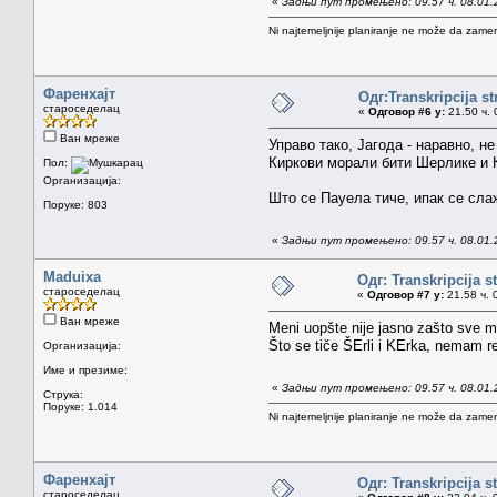
«
Задњи пут промењено: 09.57 ч. 08.01.
Ni najtemeljnije planiranje ne može da zamen
Фаренхајт
Одг:Transkripcija s
староседелац
«
Одговор #6 у:
21.50 ч. 
Ван мреже
Управо тако, Јагода - наравно, 
Киркови морали бити Шерлике и
Пол:
Организација:
Што се Пауела тиче, ипак се слаж
Поруке: 803
«
Задњи пут промењено: 09.57 ч. 08.01.
Maduixa
Одг: Transkripcija s
староседелац
«
Одговор #7 у:
21.58 ч. 
Ван мреже
Meni uopšte nije jasno zašto sve m
Što se tiče ŠErli i KErka, nemam r
Организација:
Име и презиме:
«
Задњи пут промењено: 09.57 ч. 08.01.
Струка:
Поруке: 1.014
Ni najtemeljnije planiranje ne može da zamen
Фаренхајт
Одг: Transkripcija s
староседелац