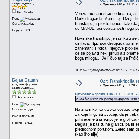
Одг: Transkripcija s
староседелац
«
Одговор #10 у:
01.11 ч.
Ван мреже
Verovatno nam srce ne bi stalo, ali
Derku Bogardu, Merni Loj, Džejn Ber
Пол:
transkripcija prosto ne ide, tako d
Организација:
do MANJE jednoobraznosti nego poš
Поруке: 803
Novinske transkripcije razlikuju se 
činilaca. Npr. ako devojčica po im
zanemariti Prćića i njegove propise 
će se pojaviti neki pritup a zloname
boga miloga... Je l' čuo taj za Prćića
«
Задњи пут промењено: 09.58 ч. 08.01.
Бојан Башић
Одг: Transkripcija s
уредник форума
«
Одговор #11 у:
01.29 ч.
староседелац
Цитирано: Фаренхајт на 01.11 ч. 08.01.2
Ван мреже
A kao što rekoh na jednoj drugoj temi, retro
Пол:
Ne znam koliko daleko doseže tvoje r
Организација:
za koju lingvisti zvocaju da je treb
Име и презиме:
prihvaćene trasnkripcije je grof Ćano
Поруке: 1.611
Daglas je baš tu na granici, pa bi s
prethodnom porukom. Želeo sam da k
(kao što nije).