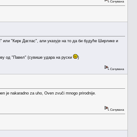
Сачувана
 или "Кирк Даглас", али указује на то да би будуће Ширлике и
тову од "Павел" (сувише удара на руски
)
Сачувана
uen je nakaradno za uho, Oven zvuči mnogo prirodnije.
Сачувана