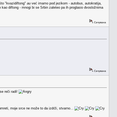
što "kvazidiftong"
au
već imamo pod jezikom - autobus, autokratija,
o kao diftong - mnogi bi se Srbin zaleteo pa ih proglasio dvosložnima
Сачувана
Сачувана
se reči radi!
mreti, moje srce ne može to da izdrži, stvarno...