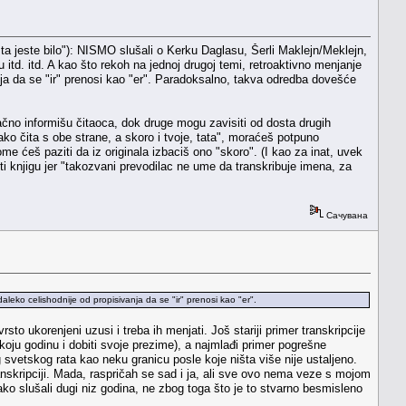
a jeste bilo"): NISMO slušali o Kerku Daglasu, Šerli Maklejn/Meklejn,
itd. itd. A kao što rekoh na jednoj drugoj temi, retroaktivno menjanje
nja da se "ir" prenosi kao "er". Paradoksalno, takva odredba dovešće
 tačno informišu čitaoca, dok druge mogu zavisiti od dosta drugih
o čita s obe strane, a skoro i tvoje, tata", moraćeš potpuno
me ćeš paziti da iz originala izbaciš ono "skoro". (I kao za inat, uvek
iti knjigu jer "takozvani prevodilac ne ume da transkribuje imena, za
Сачувана
aleko celishodnije od propisivanja da se "ir" prenosi kao "er".
to ukorenjeni uzusi i treba ih menjati. Još stariji primer transkripcije
a koju godinu i dobiti svoje prezime), a najmlađi primer pogrešne
g svetskog rata kao neku granicu posle koje ništa više nije ustaljeno.
 transkripciji. Mada, raspričah se sad i ja, ali sve ovo nema veze s mojom
 slušali dugi niz godina, ne zbog toga što je to stvarno besmisleno