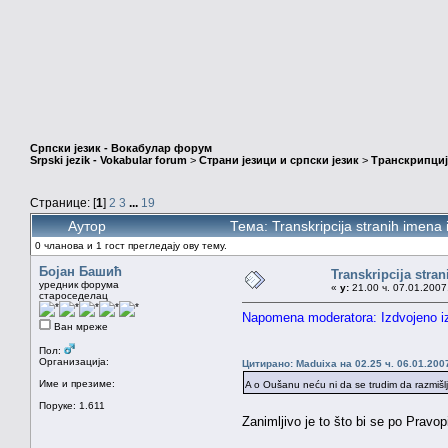
Српски језик - Вокабулар форум
Srpski jezik - Vokabular forum
>
Страни језици и српски језик
>
Транскрипциј
Странице: [
1
]
2
3
...
19
Аутор
Тема: Transkripcija stranih imen
0 чланова и 1 гост прегледају ову тему.
Бојан Башић
Transkripcija stra
уредник форума
«
у:
21.00 ч. 07.01.2007
староседелац
Napomena moderatora: Izdvojeno i
Ван мреже
Пол:
Организација:
Цитирано: Maduixa на 02.25 ч. 06.01.200
Име и презиме:
A o Oušanu neću ni da se trudim da razmišl
Поруке: 1.611
Zanimljivo je to što bi se po Pravo