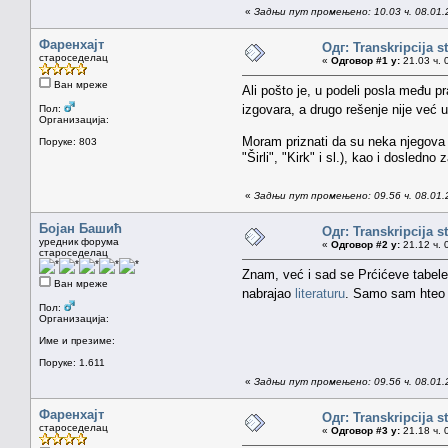
«
Задњи пут промењено: 10.03 ч. 08.01.
Фаренхајт
Одг: Transkripcija s
староседелац
«
Одговор #1 у:
21.03 ч. 
Ван мреже
Ali pošto je, u podeli posla među 
izgovara, a drugo rešenje nije već
Пол:
Организација:
Moram priznati da su neka njegova r
Поруке: 803
"Širli", "Kirk" i sl.), kao i dosle
«
Задњи пут промењено: 09.56 ч. 08.01.
Бојан Башић
Одг: Transkripcija s
уредник форума
«
Одговор #2 у:
21.12 ч. 
староседелац
Znam, već i sad se Prćićeve tabel
Ван мреже
nabrajao
literaturu
. Samo sam hteo n
Пол:
Организација:
Име и презиме:
Поруке: 1.611
«
Задњи пут промењено: 09.56 ч. 08.01.
Фаренхајт
Одг: Transkripcija s
староседелац
«
Одговор #3 у:
21.18 ч. 