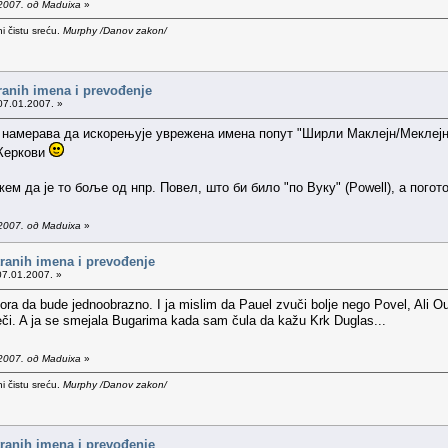
2007. од Maduixa
»
i čistu sreću.
Murphy /Danov zakon/
tranih imena i prevođenje
07.01.2007. »
не намерава да искорењује уврежена имена попут "Ширли Маклејн/Меклејн"
 Керкови
ем да је то боље од нпр. Повел, што би било "по Вуку" (Powell), а пого
2007. од Maduixa
»
tranih imena i prevođenje
07.01.2007. »
ora da bude jednoobrazno. I ja mislim da Pauel zvuči bolje nego Povel, Ali O
eči. A ja se smejala Bugarima kada sam čula da kažu Krk Duglas...
2007. од Maduixa
»
i čistu sreću.
Murphy /Danov zakon/
tranih imena i prevođenje