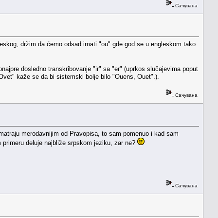
Сачувана
engleskog, držim da ćemo odsad imati "ou" gde god se u engleskom tako
najpre dosledno transkribovanje "ir" sa "er" (uprkos slučajevima poput
Ovet" kaže se da bi sistemski bolje bilo "Ouens, Ouet".).
Сачувана
smatraju merodavnijim od Pravopisa, to sam pomenuo i kad sam
m primeru deluje najbliže srpskom jeziku, zar ne?
Сачувана