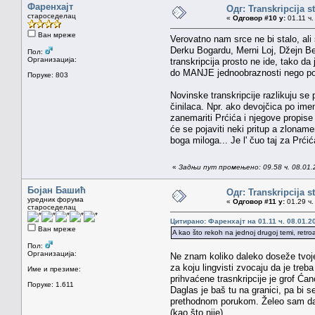
Фаренхајт
Одг: Transkripcija s
староседелац
«
Одговор #10 у:
01.11 ч.
Ван мреже
Verovatno nam srce ne bi stalo, ali
Derku Bogardu, Merni Loj, Džejn Ber
Пол:
Организација:
transkripcija prosto ne ide, tako d
do MANJE jednoobraznosti nego poš
Поруке: 803
Novinske transkripcije razlikuju se 
činilaca. Npr. ako devojčica po im
zanemariti Prćića i njegove propise 
će se pojaviti neki pritup a zloname
boga miloga... Je l' čuo taj za Prćića
«
Задњи пут промењено: 09.58 ч. 08.01.
Бојан Башић
Одг: Transkripcija s
уредник форума
«
Одговор #11 у:
01.29 ч.
староседелац
Цитирано: Фаренхајт на 01.11 ч. 08.01.2
Ван мреже
A kao što rekoh na jednoj drugoj temi, retro
Пол:
Организација:
Ne znam koliko daleko doseže tvoje r
za koju lingvisti zvocaju da je treb
Име и презиме:
prihvaćene trasnkripcije je grof Ćano
Поруке: 1.611
Daglas je baš tu na granici, pa bi s
prethodnom porukom. Želeo sam da k
(kao što nije).