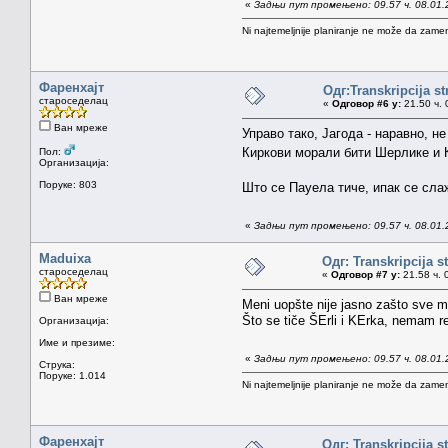
«
Задњи пут промењено: 09.57 ч. 08.01.
Ni najtemeljnije planiranje ne može da zamen
Фаренхајт
Одг:Transkripcija s
староседелац
«
Одговор #6 у:
21.50 ч. 
Ван мреже
Управо тако, Јагода - наравно, 
Киркови морали бити Шерлике и
Пол:
Организација:
Поруке: 803
Што се Пауела тиче, ипак се слаж
«
Задњи пут промењено: 09.57 ч. 08.01.
Maduixa
Одг: Transkripcija s
староседелац
«
Одговор #7 у:
21.58 ч. 
Ван мреже
Meni uopšte nije jasno zašto sve m
Što se tiče ŠErli i KErka, nemam r
Организација:
Име и презиме:
«
Задњи пут промењено: 09.57 ч. 08.01.
Струка:
Поруке: 1.014
Ni najtemeljnije planiranje ne može da zamen
Фаренхајт
Одг: Transkripcija s