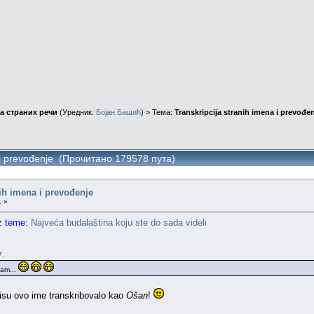
а страних речи
(Уредник:
Бојан Башић
) > Тема:
Transkripcija stranih imena i prevođe
a i prevođenje (Прочитано 179578 пута)
nih imena i prevođenje
. »
z teme:
Najveća budalaština koju ste do sada videli
7.
jam...
pisu ovo ime transkribovalo kao
Ošan
!