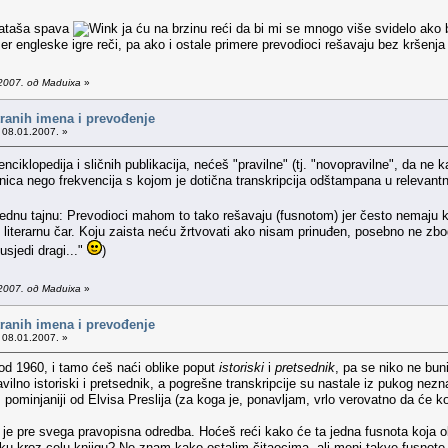
 Nataša spava
ja ću na brzinu reći da bi mi se mnogo više svidelo ako b
mer engleske igre reči, pa ako i ostale primere prevodioci rešavaju bez kršenja
2007. од Maduixa
»
tranih imena i prevođenje
 08.01.2007. »
 enciklopedija i sličnih publikacija, nećeš "pravilne" (tj. "novopravilne", da 
nica nego frekvencija s kojom je dotična transkripcija odštampana u relevant
 jednu tajnu: Prevodioci mahom to tako rešavaju (fusnotom) jer često nemaju k
iterarnu čar. Koju zaista neću žrtvovati ako nisam prinuđen, posebno ne zbog 
sjedi dragi..."
)
2007. од Maduixa
»
tranih imena i prevođenje
 08.01.2007. »
u od 1960, i tamo ćeš naći oblike poput
istoriski
i
pretsednik
, pa se niko ne buni
avilno istoriski i pretsednik, a pogrešne transkripcije su nastale iz pukog nez
 pominjaniji od Elvisa Preslija (za koga je, ponavljam, vrlo verovatno da će 
je pre svega pravopisna odredba. Hoćeš reći kako će ta jedna fusnota koja objaš
ešku kroz celu knjigu? Ne znam kako ostalim čitaocima, ali meni takve fusnot