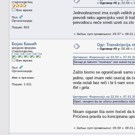
староседелац
«
Одговор #8 у:
22.04 ч. 
Ван мреже
Jednoobraznost ima svojih velikih pr
prevodi neku agencijsku vest ili tr
Пол:
Организација:
prevodiocu neće smeti uzeti za zlo 
Поруке: 803
«
Задњи пут промењено: 09.57 ч. 08.01.
Бојан Башић
Одг: Transkripcija s
уредник форума
«
Одговор #9 у:
00.49 ч. 
староседелац
Цитирано: Фаренхајт на 22.04 ч. 07.01.2
Ван мреже
Sevap je takvom "novinaru" sve svesti na jedn
Пол:
Организација:
Zašto bismo se ograničavali samo n
jedino, opet imam neki osećaj da će 
Име и презиме:
onda ostali bez reči i bi li nam src
Поруке: 1.611
flirt
i
girla
.
Цитирано: Фаренхајт на 22.04 ч. 07.01.2
Opet, verujem da se učenu prevodiocu neće s
Nisam siguran šta ovim hoćeš da kaž
Prćićeva pravila su koncipirana upr
«
Задњи пут промењено: 09.58 ч. 08.01.