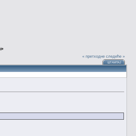
nje
« претходне
следеће »
ШТАМПАЈ