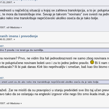
07.01.2007. »
ednosti u najčešćoj situaciji u kojoj se zahteva transkripcija, a to je: polupri
ač, te mora da transkribuje ime. Sevap je takvom "novinaru" sve svesti na jedn
ako neko ime transkribuje neprćićevski ukoliko oseća da je tako bolje.
2007. од Maduixa
»
tranih imena i prevođenje
08.01.2007. »
007.
o 5 pravila i ne terati ga da razmišlja.
a novinare? Prvo, ne vidim šta fali jednoobraznosti ne samo zbog novinara n
te polupriučene novinare boleti uvo i za to jedno jedino pravilo.
Bi li nam 
e otkazalo? Ili bi pak danas
Kirk
bio neprihvatljiv i smešan, baš kao što bism
007.
meti uzeti za zlo ako neko ime transkribuje neprćićevski ukoliko oseća da je tako bolje.
eš. Zar ne misliš da su pravopisci u stanju predvideti sve što taj učen prevo
avo tako da se oslanjaju na engleski izgovor više nego što smo ikada imali, 
2007. од Maduixa
»