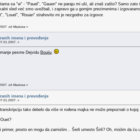
tama sa "w" - "Pauel", "Gauen" ne paraju mi uši, ali znaš zašto? Samo zato 
vokalni sled već smo uvežbali, i zapravo ga u gornjim prezimenima i izgovaram
t", "Louel", "Rouan" strahovito mi je nezgodno za izgovor.
2007. од Maduixa
»
tranih imena i prevođenje
07.01.2007. »
snimanje pesme Dejvidu
Bouiju
.
2007. од Maduixa
»
tranih imena i prevođenje
07.01.2007. »
o transkripciju tako debelo da više ni rođena majka ne može prepoznati o kojoj 
 Ouet?
 primer, prosto en mogu da zamislim... Šerli umesto Širli? Oh, mislim da ću u