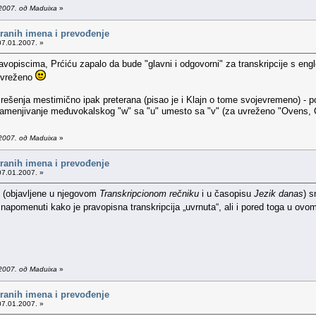
2007. од Maduixa
»
tranih imena i prevođenje
07.01.2007. »
pravopiscima, Prćiću zapalo da bude "glavni i odgovorni" za transkripcije s 
 uvreženo
ešenja mestimično ipak preterana (pisao je i Klajn o tome svojevremeno) - po
dno zamenjivanje međuvokalskog "w" sa "u" umesto sa "v" (za uvreženo "Ovens, 
2007. од Maduixa
»
tranih imena i prevođenje
07.01.2007. »
e (objavljene u njegovom
Transkripcionom rečniku
i u časopisu
Jezik danas
) 
apomenuti kako je pravopisna transkripcija „uvrnuta“, ali i pored toga u ovo
2007. од Maduixa
»
tranih imena i prevođenje
07.01.2007. »