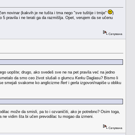
učen novinar (kakvih je ne tušta i tma nego "sve tuštije i tmije"
)
o 5 pravila i ne terati ga da razmišlja. Opet, verujem da se učenu
Сачувана
ego uopšte; drugo, ako svedeš sve ne na pet pravila već na jedno
smetalo da smo ceo život slušali o glumcu
Kerku
Daglasu? Bismo li
o se smejali svakome ko anglicizme
flert
i
gerla
izgovori/napiše u obliku
dilac može da smisli, pa to i ozvaničiti, ako je potrebno? Osim toga,
pa ne vidim šta bi učen prevodilac tu mogao da izmeni.
Сачувана