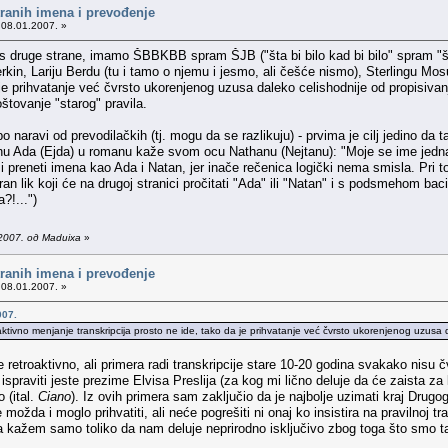
tranih imena i prevođenje
 08.01.2007. »
 s druge strane, imamo ŠBBKBB spram ŠJB ("šta bi bilo kad bi bilo" spram "št
kin, Lariju Berdu (tu i tamo o njemu i jesmo, ali češće nismo), Sterlingu Mosu 
a je prihvatanje već čvrsto ukorenjenog uzusa daleko celishodnije od propisiva
tovanje "starog" pravila.
po naravi od prevodilačkih (tj. mogu da se razlikuju) - prvima je cilj jedino da
enu Ada (Ejda) u romanu kaže svom ocu Nathanu (Nejtanu): "Moje se ime jednak
i preneti imena kao Ada i Natan, jer inače rečenica logički nema smisla. Pri to
ran lik koji će na drugoj stranici pročitati "Ada" ili "Natan" i s podsmehom bac
?!...")
2007. од Maduixa
»
tranih imena i prevođenje
 08.01.2007. »
007.
aktivno menjanje transkripcija prosto ne ide, tako da je prihvatanje već čvrsto ukorenjenog uzusa d
etroaktivno, ali primera radi transkripcije stare 10-20 godina svakako nisu čvrs
a ispraviti jeste prezime Elvisa Preslija (za kog mi lično deluje da će zaista z
 (ital.
Ciano
). Iz ovih primera sam zaključio da je najbolje uzimati kraj Drugo
e možda i moglo prihvatiti, ali neće pogrešiti ni onaj ko insistira na pravilnoj
ažem samo toliko da nam deluje neprirodno isključivo zbog toga što smo tako