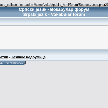
place_callback instead in /home/vokab/public_html/forum/Sources/Load.php(216
Српски језик - Вокабулар форум
Srpski jezik - Vokabular forum
атив
-
Језичке недоумице
ЊЕ
РЕГИСТРАЦИЈА