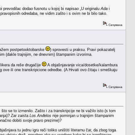
i prevodilac dodao fusnotu u kojoj bi napisao „U originalu
Ada
i
 pravopisnih odredaba, ne vidim zašto i s ovim ne bi bilo tako.
Сачувана
ne kažem postpetooktobarske
) sprovesti u praksu. Pravi pokazatelj
nim (dakle trajnijim, ne dnevnim) štampanim izvorima.
likera da reše drugačije
A objašnjavanje vica/dosetke/kalambura
ove ili one transkripcione odredbe. (A Hrvati ovo čitaju i smeškaju
Сачувана
 što se to izmenilo. Zašto i za transkripcije ne bi važilo isto (s tom
nanja)? Zar zaista
Los Anđelos
nije pominjan u trajnijim štampanim
konačno dobiti svoje pravo prezime)?
njava tu jednu igru reči toliko uništiti literarnu čar, da zbog toga
e ne ubijaju draž, posebno ako su uvedene kako bi se ispoštovao