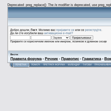
Deprecated: preg_replace(): The /e modifier is deprecated, use preg_re
Добро дошли,
Гост
. Молимо вас
пријавите се
или се
региструјте
.
Да ли сте изгубили ваш
активациони e-mail?
Пријавите се корисничким именом или имејлом, лозинком и дужином сесије
Вести
:
Правила форума
-
Речник
-
Правопис
-
Граматика
-
Вок
ПОЧЕТНА
ПОМОЋ
ПРЕТРАГА ФОРУМА
КАЛЕНДАР
ТАГОВИ
ПРИЈАВЉИВА