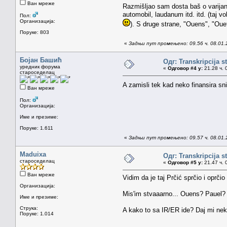
Ван мреже
Razmišljao sam dosta baš o varijan
automobil, laudanum itd. itd. (taj 
Пол:
Организација:
). S druge strane, "Ouens", "Oue
Поруке: 803
«
Задњи пут промењено: 09.56 ч. 08.01.
Бојан Башић
Одг: Transkripcija s
уредник форума
«
Одговор #4 у:
21.28 ч. 
староседелац
A zamisli tek kad neko finansira 
Ван мреже
Пол:
Организација:
Име и презиме:
Поруке: 1.611
«
Задњи пут промењено: 09.57 ч. 08.01.
Maduixa
Одг: Transkripcija s
староседелац
«
Одговор #5 у:
21.47 ч. 
Ван мреже
Vidim da je taj Prčić sprčio i oprči
Организација:
Mis'im stvaaarno... Ouens? Pauel?
Име и презиме:
Струка:
A kako to sa IR/ER ide? Daj mi neki
Поруке: 1.014