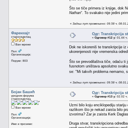
Što se tiče primera iz knjige, dok
Nathan
“. To svakako nije jedini pri
«
Задњи пут промењено: 09.58 ч. 08.01.
Фаренхајт
Одг: Transkripcija s
староседелац
«
Одговор #12 у:
01.44 ч.
Ван мреже
Dok ne iskoreniš te transkripcije iz
ukorenjenosti nije vremenska odred
Пол:
Организација:
Поруке: 803
Što se prevodilaštva tiče, odaću ti
fusnotom uništava apsolutno svaku l
se: "Mi takvih problema nemamo, su
«
Задњи пут промењено: 09.58 ч. 08.01.
Бојан Башић
Одг: Transkripcija s
уредник форума
«
Одговор #13 у:
02.02 ч.
староседелац
Uzmi bilo koju enciklopediju starij
Ван мреже
razlikom što je nekad zaista bilo pr
izvorima? Zar je zaista Kerk Daglas
Пол:
Организација:
Druga stvar, transkripciona odredba 
Име и презиме:
vredi provlačiti istu pravopisnu gr