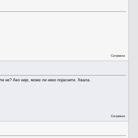
Сачувана
ли не? Ако није, може ли неко појаснити. Хвала.
Сачувана