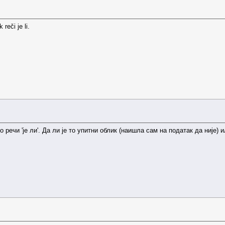
 reči je li.
речи 'је ли'. Да ли је то упитни облик (наишла сам на податак да није) и