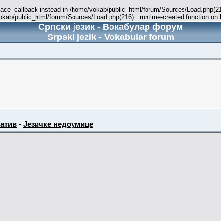
place_callback instead in /home/vokab/public_html/forum/Sources/Load.php(216
vokab/public_html/forum/Sources/Load.php(216) : runtime-created function on 
Српски језик - Вокабулар форум
Srpski jezik - Vokabular forum
атив
-
Језичке недоумице