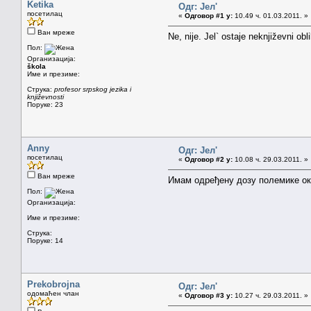
Ketika
Одг: Јел'
посетилац
«
Одговор #1 у:
10.49 ч. 01.03.2011. »
Ван мреже
Ne, nije. Jel` ostaje neknjiževni oblik
Пол:
Организација:
škola
Име и презиме:
Струка:
profesor srpskog jezika i
književnosti
Поруке: 23
Anny
Одг: Јел'
посетилац
«
Одговор #2 у:
10.08 ч. 29.03.2011. »
Ван мреже
Имам одређену дозу полемике око 
Пол:
Организација:
Име и презиме:
Струка:
Поруке: 14
Prekobrojna
Одг: Јел'
одомаћен члан
«
Одговор #3 у:
10.27 ч. 29.03.2011. »