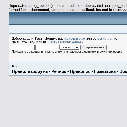
Deprecated: preg_replace(): The /e modifier is deprecated, use preg_re
/e modifier is deprecated, use preg_replace_callback instead in /home/
Добро дошли,
Гост
. Молимо вас
пријавите се
или се
региструјте
.
Да ли сте изгубили ваш
активациони e-mail?
Пријавите се корисничким именом или имејлом, лозинком и дужином сесије
Вести
:
Правила форума
-
Речник
-
Правопис
-
Граматика
-
Вок