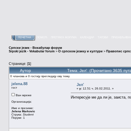
ПОЧЕТНА
ПОМОЋ
ПРЕТРАГА ФОРУМА
КАЛЕНДАР
ТАГОВИ
ПРИЈАВЉИВА
Српски језик - Вокабулар форум
Srpski jezik - Vokabular forum
>
О српском језику и култури
>
Правопис српск
Странице: [
1
]
Аутор
Тема: Јел' (Прочитано 3635 пут
0 чланова и 0 гостију прегледају ову тему.
jelena.88
Јел'
гост
«
у:
12.51 ч. 26.02.2011. »
Ван мреже
Интересује ме да ли је, заиста,
Организација:
Име и презиме:
Jelena Markovic
Струка:
Student
Поруке: 1