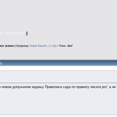
ЊЕ
РЕГИСТРАЦИЈА
ог језика
(Уредници:
Бојан Башић
,
J o e
) > Тема:
Јел'
а)
 по новом допуњеном издању Правописа сада по правилу писати
јел'
, а не