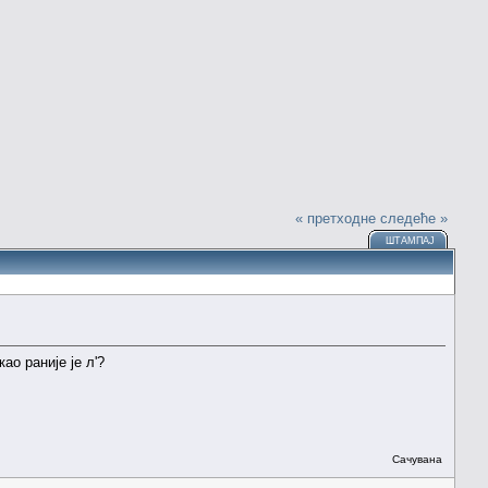
« претходне
следеће »
ШТАМПАЈ
 као раније је л'?
Сачувана