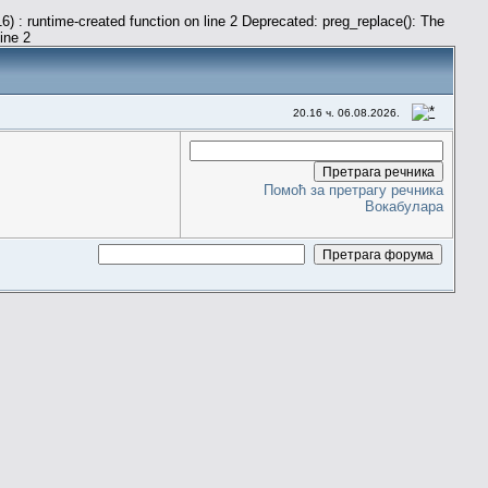
) : runtime-created function on line 2 Deprecated: preg_replace(): The
line 2
20.16 ч. 06.08.2026.
Помоћ за претрагу речника
Вокабулара