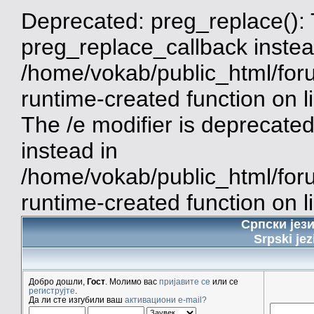
Deprecated: preg_replace(): 
preg_replace_callback instea
/home/vokab/public_html/for
runtime-created function on 
The /e modifier is deprecate
instead in
/home/vokab/public_html/for
runtime-created function on l
Српски јез
Srpski jez
Добро дошли,
Гост
. Молимо вас
пријавите се
или се
региструјте
.
Да ли сте изгубили ваш
активациони e-mail?