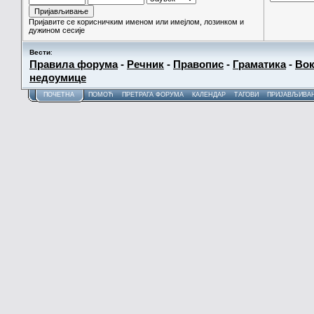
Пријавите се корисничким именом или имејлом, лозинком и
дужином сесије
Вести
:
Правила форума
-
Речник
-
Правопис
-
Граматика
-
Вок
недоумице
ПОЧЕТНА
ПОМОЋ
ПРЕТРАГА ФОРУМА
КАЛЕНДАР
ТАГОВИ
ПРИЈАВЉИВА