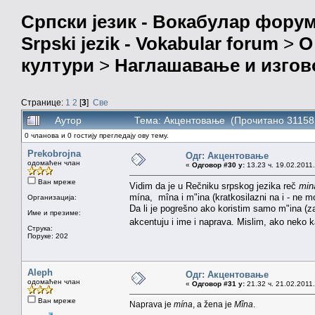
Српски језик - Вокабулар фору
Srpski jezik - Vokabular forum
>
О
култури
>
Наглашавање и изгов
Странице:
1
2
[
3
]
Све
Аутор
Тема: Акцентовање (Прочитано 31158
0 чланова и 0 гостију прегледају ову тему.
Prekobrojna
Одг: Акцентовање
одомаћен члан
«
Одговор #30 у:
13.23 ч. 19.02.2011.
Ван мреже
Vidim da je u Rečniku srpskog jezika reč
min
mína, mîna i m"ina (kratkosilazni na i - ne 
Организација:
Da li je pogrešno ako koristim samo m"ina (
Име и презиме:
akcentuju i ime i naprava. Mislim, ako neko
Струка:
Поруке: 202
Aleph
Одг: Акцентовање
одомаћен члан
«
Одговор #31 у:
21.32 ч. 21.02.2011.
Ван мреже
Naprava je
mína
, a žena je
Mȉna
.