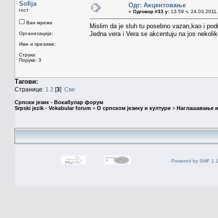
Sofija
Одг: Акцентовање
гост
«
Одговор #33 у:
13.59 ч. 24.03.2011.
Ван мреже
Mislim da je sluh tu posebno vazan,kao i pod
Jedna vera i Vera se akcentuju na jos nekolik
Организација:
Име и презиме:
Струка:
Поруке: 3
Тагови:
Странице:
1
2
[
3
]
Све
Српски језик - Вокабулар форум
Srpski jezik - Vokabular forum
>
О српском језику и култури
>
Наглашавање и
Powered by SMF 1.