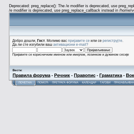
Deprecated: preg_replace(): The /e modifier is deprecated, use preg_re
/e modifier is deprecated, use preg_replace_callback instead in /home/
Добро дошли,
Гост
. Молимо вас
пријавите се
или се
региструјте
.
Да ли сте изгубили ваш
активациони e-mail?
Пријавите се корисничким именом или имејлом, лозинком и дужином сесије
Вести
:
Правила форума
-
Речник
-
Правопис
-
Граматика
-
Вок
ПОЧЕТНА
ПОМОЋ
ПРЕТРАГА ФОРУМА
КАЛЕНДАР
ТАГОВИ
ПРИЈАВЉИВА