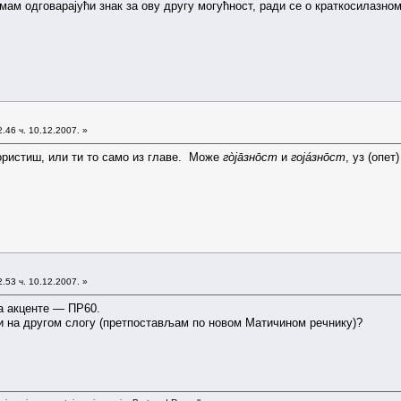
мам одговарајући знак за ову другу могућност, ради се о краткосилазно
.46 ч. 10.12.2007. »
користиш, или ти то само из главе. Може
гòјāзнōст
и
гојáзнōст
, уз (опе
.53 ч. 10.12.2007. »
ма акценте — ПР60.
и на другом слогу (претпостављам по новом Матичином речнику)?