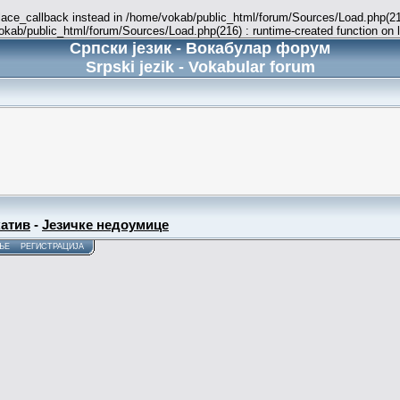
place_callback instead in /home/vokab/public_html/forum/Sources/Load.php(216
vokab/public_html/forum/Sources/Load.php(216) : runtime-created function on 
Српски језик - Вокабулар форум
Srpski jezik - Vokabular forum
атив
-
Језичке недоумице
ЊЕ
РЕГИСТРАЦИЈА