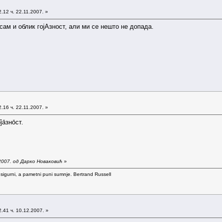
.12 ч. 22.11.2007. »
сам и облик гојАзност, али ми се нешто не допада.
.16 ч. 22.11.2007. »
̄зно̄ст.
2007. од Дарко Новаковић
»
 sigurni, a pametni puni sumnje. Bertrand Russell
.41 ч. 10.12.2007. »