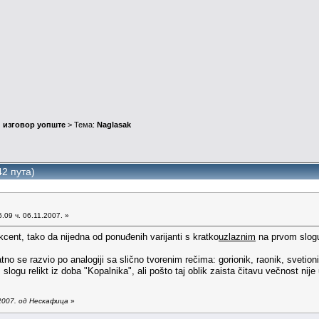
 изговор уопште
> Тема:
Naglasak
2 пута)
.09 ч. 06.11.2007. »
cent, tako da nijedna od ponuđenih varijanti s kratko
uzlaznim
na prvom slogu
no se razvio po analogiji sa slično tvorenim rečima: gorionik, raonik, svetion
 slogu relikt iz doba "Kopalnika", ali pošto taj oblik zaista čitavu večnost nij
2007. од Нескафица
»