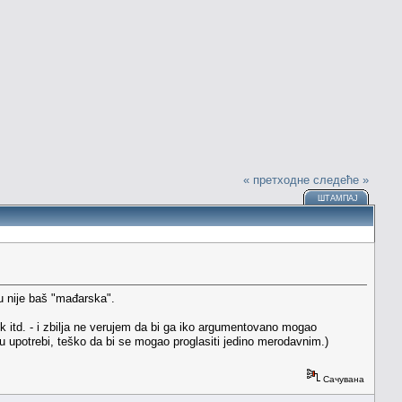
« претходне
следеће »
ШТАМПАЈ
 nije baš "mađarska".
ik itd. - i zbilja ne verujem da bi ga iko argumentovano mogao
e u upotrebi, teško da bi se mogao proglasiti jedino merodavnim.)
Сачувана