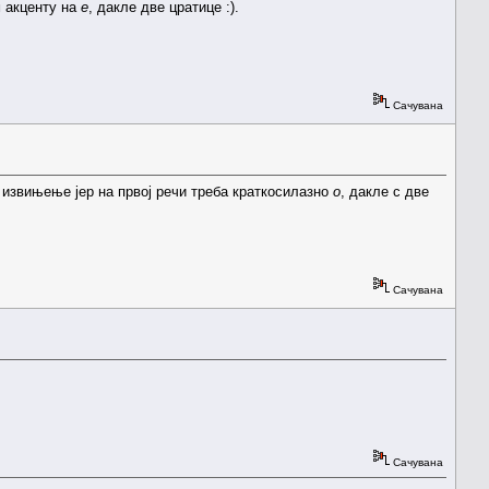
м акценту на
е
, дакле две цратице :).
Сачувана
т) извињење јер на првој речи треба краткосилазно
о
, дакле с две
Сачувана
Сачувана