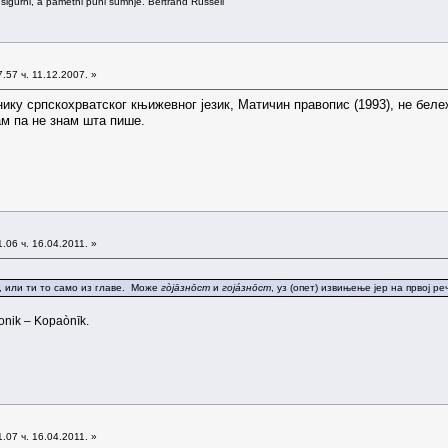
 sigurni, a pametni puni sumnje. Bertrand Russell
.57 ч. 11.12.2007. »
ику српскохрватског књижевног језик, Матичин правопис (1993), не беле
мам па не знам шта пише.
.06 ч. 16.04.2011. »
, или ти то само из главе. Може
гòјāзнōст
и
гојáзнōст
, уз (опет) извињење јер на првој 
aonik – Kopaònīk.
.07 ч. 16.04.2011. »