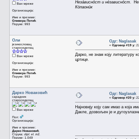
Незáвиснōст и нèзависнōст
. Не
Ван мреже
Кòпаонūк
Организација:
Име и презиме:
Оливера Потић
Поруке: 993
Оли
Одг: Naglasak
језикословац
«
Одговор #19 у:
22
староседелац
Дарко, не знам коју литературу 
Ван мреже
цртице.
Организација:
Име и презиме:
Оливера Потић
Поруке: 993
Дарко Новаковић
Одг: Naglasak
сарадник
«
Одговор #20 у:
22
староседелац
Најновију коју сам имао а која и
Ван мреже
Дакле, дозвољен је и дугоузлазн
Пол:
Организација:
Име и презиме:
Дарко Новаковић
Струка:
dipl. el. inž.
Поруке: 1.049