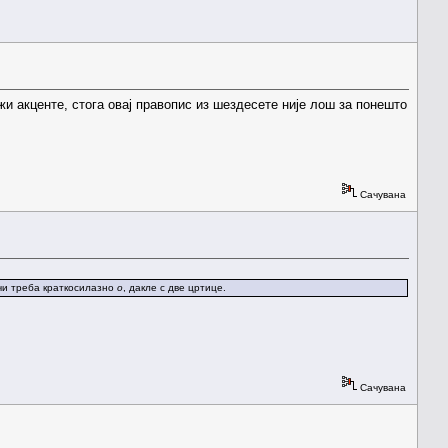
жи акценте, стога овај правопис из шездесете није лош за понешто
Сачувана
речи треба краткосилазно
о
, дакле с две цртице.
Сачувана