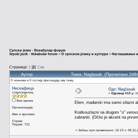
Српски језик - Вокабулар форум
Srpski jezik - Vokabular forum
>
О српском језику и култури
>
Наглашавање и
Странице:
1
[
2
]
Све
Аутор
Тема: Naglasak (Прочитано 2484
0 чланова и 0 гостију прегледају ову тему.
Нескафица
Одг: Naglasak
староседелац
«
Одговор #15 у:
16
Ван мреже
Elem, mađarski ima samo silazni ak
Организација:
Kratkouzlazni na drugom "o" verovat
Име и презиме:
zabraniti. (Očito je akcent na prvom
Струка:
Поруке: 731
«
Задњи пут промењено: 16.13 ч. 06.11.