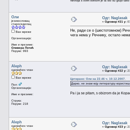
Nevolja s ovim svetom je ta što su glupi tako
Оли
Одг: Naglasak
језикословац
«
Одговор #21 у:
07
староседелац
Не, ради се о (шестотомном) Речн
Ван мреже
чега нема у Речнику, остало не
Организација:
Име и презиме:
Оливера Потић
Поруке: 993
Aleph
Одг: Naglasak
одомаћен члан
«
Одговор #22 у:
21
Ван мреже
Цитирано: Оли на 22.46 ч. 10.12.2007.
Дарко, не знам коју литературу користиш
Пол:
Организација:
Pa i ja se pitam, s obizrom da je Kop
Име и презиме:
Струка:
Поруке: 218
Aleph
Одг: Naglasak
одомаћен члан
«
Одговор #23 у:
21