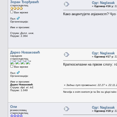
Зоран Ђорђевић
Одг: Naglasak
староседелац
«
Одговор #16 у:
22
Ван мреже
Како акцентујете
гојазност
? Чуо 
Пол:
Организација:
Име и презиме:
Струка:
Дипл. инж.
Поруке: 2.364
Дарко Новаковић
Одг: Naglasak
сарадник
«
Одговор #17 у:
22
староседелац
Краткосилазни на првом слогу: го̏ја
Ван мреже
Пол:
Организација:
Име и презиме:
Дарко Новаковић
«
Задњи пут промењено: 22.27 ч. 22.11.
Струка:
dipl. el. inž.
Поруке: 1.049
Nevolja s ovim svetom je ta što su glupi tako
Оли
Одг: Naglasak
језикословац
«
Одговор #18 у:
22
староседелац