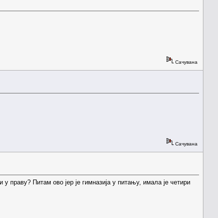
Сачувана
Сачувана
и у праву? Питам ово јер је гимназија у питању, имала је четири