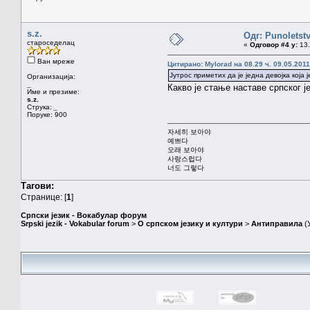
s.z.
Одг: Punoletstv
староседелац
«
Одговор #4 у:
13.
Ван мреже
Цитирано: Mylorad на 08.29 ч. 09.05.2011
Јутрос приметих да је једна девојка која
Организација:
_
Какво је стање наставе српског ј
Име и презиме:
s.z.
Струка:
_
Поруке: 900
자세히 보아야
예쁘다
오래 보아야
사랑스럽다
너도 그렇다
Тагови:
Странице: [
1
]
Српски језик - Вокабулар форум
Srpski jezik - Vokabular forum
>
О српском језику и култури
>
Антиправила
(