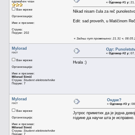
одомаћен члан
«
Одговор #1 у:
21.
Ван мреже
Nikad nisam čula za reč punolestvo.
Организација:
Edit: sad proverih, u Matičinom Reč
Име и презиме:
Струка:
Поруке: 202
«
Задњи пут промењено: 21.31 ч. 08.05.20
Mylorad
Одг: Punoletstv
гост
«
Одговор #2 у:
07.
Ван мреже
Hvala :)
Организација:
Име и презиме:
Milorad Simić
Струка:
Student elektrotehnike
Поруке: 7
Mylorad
Ондак?
гост
«
Одговор #3 у:
08.
Ван мреже
Јутрос приметих да је једна дево
године да научи шта је исправно.
Организација:
Име и презиме:
Milorad Simić
Струка:
Student elektrotehnike
Поруке: 7