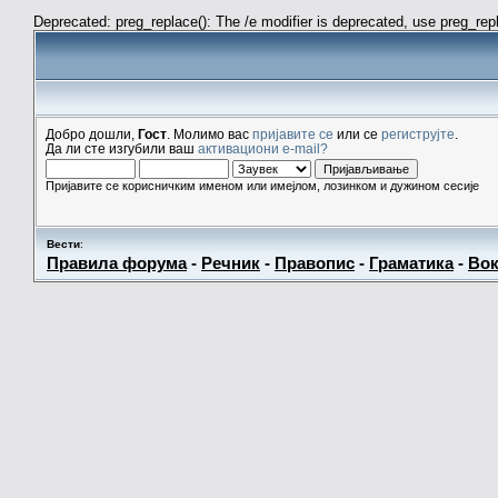
Deprecated: preg_replace(): The /e modifier is deprecated, use preg_re
Добро дошли,
Гост
. Молимо вас
пријавите се
или се
региструјте
.
Да ли сте изгубили ваш
активациони e-mail?
Пријавите се корисничким именом или имејлом, лозинком и дужином сесије
Вести
:
Правила форума
-
Речник
-
Правопис
-
Граматика
-
Вок