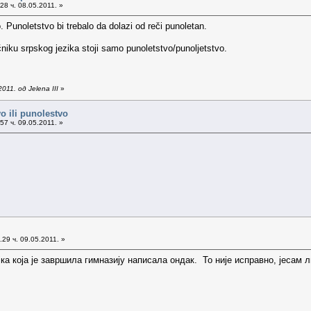
28 ч. 08.05.2011. »
 Punoletstvo bi trebalo da dolazi od reči punoletan.
niku srpskog jezika stoji samo punoletstvo/punoljetstvo.
11. од Jelena III
»
o ili punolestvo
57 ч. 09.05.2011. »
29 ч. 09.05.2011. »
јка која је завршила гимназију написала ондак. То није исправно, јесам л