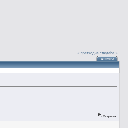
« претходне
следеће »
ШТАМПАЈ
.
Сачувана