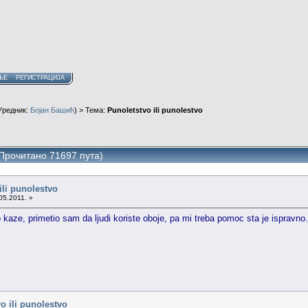
ЊЕ
РЕГИСТРАЦИЈА
Уредник:
Бојан Башић
) > Тема:
Punoletstvo ili punolestvo
 (Прочитано 71697 пута)
ili punolestvo
05.2011. »
kaze, primetio sam da ljudi koriste oboje, pa mi treba pomoc sta je ispravno
o ili punolestvo