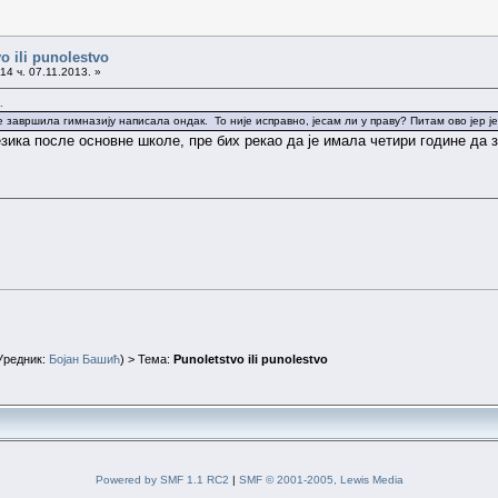
o ili punolestvo
14 ч. 07.11.2013. »
.
 је завршила гимназију написала ондак. То није исправно, јесам ли у праву? Питам ово јер ј
езика после основне школе, пре бих рекао да је имала четири године да з
Уредник:
Бојан Башић
) > Тема:
Punoletstvo ili punolestvo
Powered by SMF 1.1 RC2
|
SMF © 2001-2005, Lewis Media