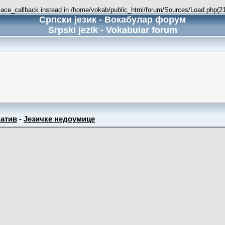
place_callback instead in /home/vokab/public_html/forum/Sources/Load.php(216
Српски језик - Вокабулар форум
Srpski jezik - Vokabular forum
атив
-
Језичке недоумице