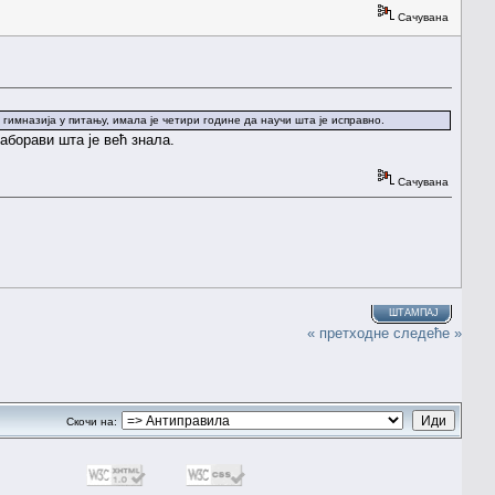
Сачувана
е гимназија у питању, имала је четири године да научи шта је исправно.
аборави шта је већ знала.
Сачувана
ШТАМПАЈ
« претходне
следеће »
Скочи на: