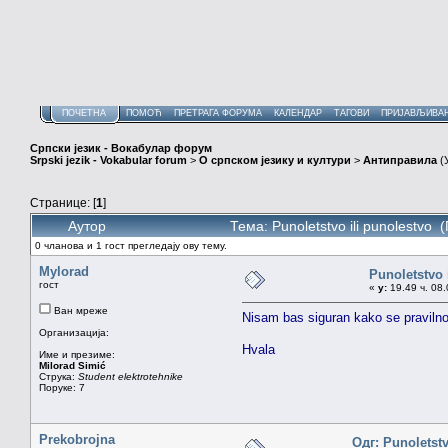
ПОЧЕТНА
ПОМОЋ
ПРЕТРАГА ФОРУМА
КАЛЕНДАР
ТАГОВИ
ПРИЈАВЉИВА
Српски језик - Вокабулар форум
Srpski jezik - Vokabular forum
>
О српском језику и култури
>
Антиправила
(
Странице: [
1
]
Аутор
Тема: Punoletstvo ili punolestvo
0 чланова и 1 гост прегледају ову тему.
Mylorad
Punoletstvo 
гост
«
у:
19.49 ч. 08.
Ван мреже
Nisam bas siguran kako se pravilno 
Организација:
Hvala
Име и презиме:
Milorad Simić
Струка:
Student elektrotehnike
Поруке: 7
Prekobrojna
Одг: Punoletstv