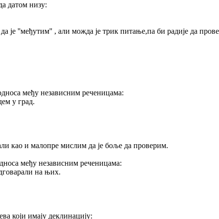
да датом низу:
 је ''међутим'' , али можда је трик питање,па би радије да пров
односа међу независним реченицама:
ем у град.
,али као и малопре мислим да је боље да проверим.
односа међу независним реченицама:
дговарали на њих.
ва који имају деклинацију: