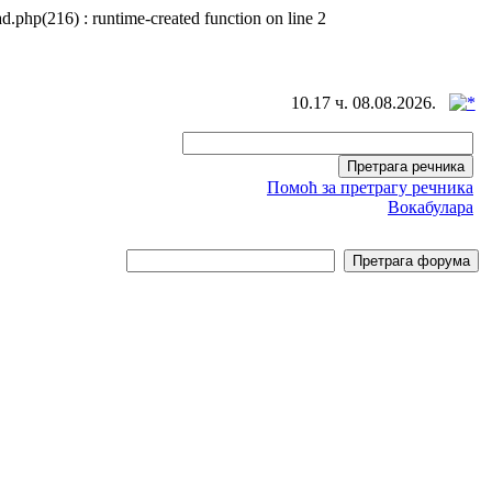
d.php(216) : runtime-created function on line 2
10.17 ч. 08.08.2026.
Помоћ за претрагу речника
Вокабулара