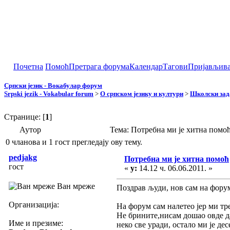
Почетна
Помоћ
Претрага форума
Календар
Тагови
Пријављив
Српски језик - Вокабулар форум
Srpski jezik - Vokabular forum
>
О српском језику и култури
>
Школски зад
Странице: [
1
]
Аутор
Тема: Потребна ми је хитна помо
0 чланова и 1 гост прегледају ову тему.
pedjakg
Потребна ми је хитна помоћ
гост
«
у:
14.12 ч. 06.06.2011. »
Ван мреже
Поздрав људи, нов сам на форум
Организација:
На форум сам налетео јер ми тр
Не брините,нисам дошао овде да
Име и презиме:
неко све уради, остало ми је д