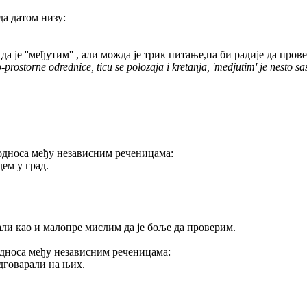
да датом низу:
 је ''међутим'' , али можда је трик питање,па би радије да пров
ko-prostorne odrednice, ticu se polozaja i kretanja, 'medjutim' je nesto 
односа међу независним реченицама:
ем у град.
,али као и малопре мислим да је боље да проверим.
односа међу независним реченицама:
дговарали на њих.