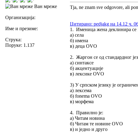
Ван мреже
Tja, ne znam sve odgovore, ali pon
Организација:
Цитирано: pedjakg на 14.12 ч. 06
Име и презиме:
1. Именица жена деклинира се 
а) села
Струка:
б) имена
Поруке: 1.137
в) деца OVO
2. Жаргон се од стандардног јез
а) синтаксе
б) акцентуације
в) лексике OVO
3) У српском језику је ограничен
а) лексема
б) fonema OVO
в) морфема
4. Правилно је:
а) Читам новина
б) Читам те новине OVO
в) и једно и друго