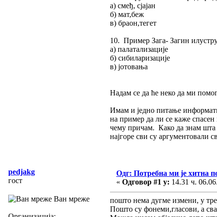
а) смеђ, сјајан
б) мат,беж
в) браон,тегет
10. Пример Зага- Загин илустру
а) палатализације
б) сибиларизације
в) јотовања
Надам се да ће неко да ми помо
Имам и једно питање информатив
на пример да ли се каже спасен
чему причам. Како да знам шта 
најгоре сви су аргументовали с
pedjakg
Одг: Потребна ми је хитна 
гост
«
Одговор #1 у:
14.31 ч. 06.06
Ван мреже
пошто нема дугме измени, у тре
Пошто су фонеми,гласови, а свак
Организација: