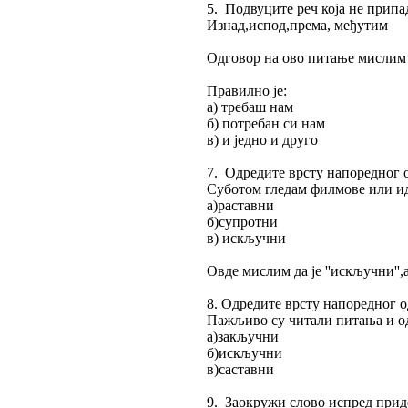
5. Подвуците реч која не припа
Изнад,испод,према, међутим
Одговор на ово питање мислим да
Правилно је:
а) требаш нам
б) потребан си нам
в) и једно и друго
7. Одредите врсту напоредног 
Суботом гледам филмове или ид
а)раставни
б)супротни
в) искључни
Овде мислим да је ''искључни''
8. Одредите врсту напоредног 
Пажљиво су читали питања и о
а)закључни
б)искључни
в)саставни
9. Заокружи слово испред приде