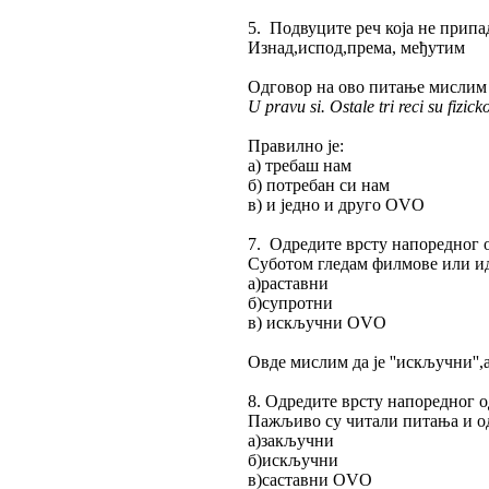
5. Подвуците реч која не припа
Изнад,испод,према, међутим
Одговор на ово питање мислим да
U pravu si. Ostale tri reci su fizic
Правилно је:
а) требаш нам
б) потребан си нам
в) и једно и друго OVO
7. Одредите врсту напоредног 
Суботом гледам филмове или ид
а)раставни
б)супротни
в) искључни OVO
Овде мислим да је ''искључни''
8. Одредите врсту напоредног 
Пажљиво су читали питања и о
а)закључни
б)искључни
в)саставни OVO