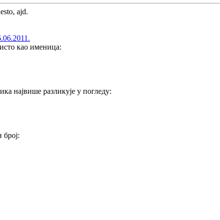
esto, ajd.
.06.2011.
исто као именица:
ика највише разликује у погледу:
 број: