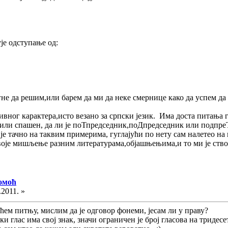
је одступање од:
гне да решим,или барем да ми да неке смернице како да успем да
ног карактера,исто везано за српски језик. Има доста питања 
 или спашен, да ли је поТпредседник,поДпредседник или подпреТ
је тачно на таквим примерима, гуглајући по нету сам налетео на 
воје мишљење разним литературама,објашњењима,и то ми је ство
помоћ
.2011. »
ћем питњу, мислим да је одговор фонеми, јесам ли у праву?
и глас има свој знак, значи ограничен је број гласова на тридесет