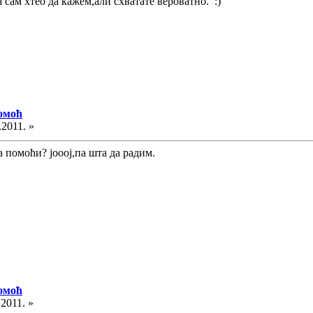
сам хтео да кажем,али схватате вероватно. :)
помоћ
.2011. »
а помоћи? јооој,па шта да радим.
помоћ
.2011. »