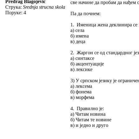
Predrag Blagojevic
све начине да пробам да нађем 
Струка:
Srednja strucna skola
Поруке: 4
Па да почнем:
1. Именица жена деклинира се 
а) села
б) имена
в) деца
2. Жаргон се од стандардног јез
а) синтаксе
б) акцентуације
в) лексике
3) У српском језику је ограничен
а) лексема
б) фонема
в) морфема
4. Правилно је:
а) Читам новина
б) Читам те новине
в) и једно и друго