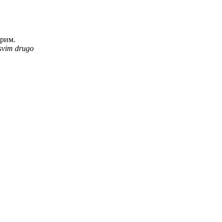
ерим.
sasvim drugo