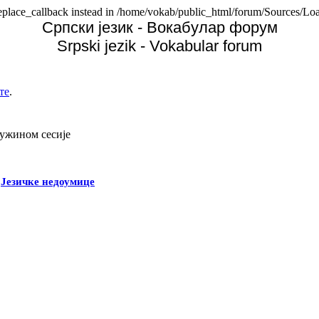
replace_callback instead in /home/vokab/public_html/forum/Sources/Loa
Српски језик - Вокабулар форум
Srpski jezik - Vokabular forum
те
.
дужином сесије
-
Језичке недоумице