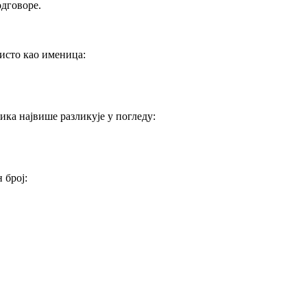
одговоре.
исто као именица:
ика највише разликује у погледу:
 број: