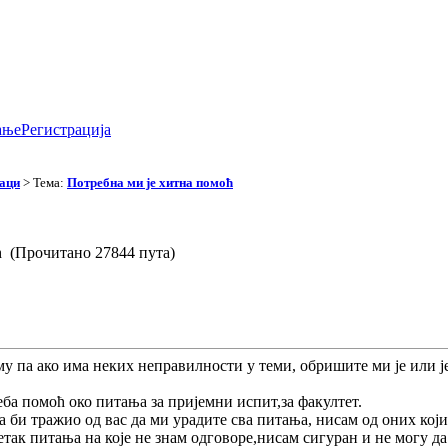
ање
Регистрација
аци
> Тема:
Потребна ми је хитна помоћ
ћ (Прочитано 27844 пута)
у па ако има неких неправилности у теми, обришите ми је или је 
еба помоћ око питања за пријемни испит,за факултет.
 би тражио од вас да ми урадите сва питања, нисам од оних кој
есетак питања на које не знам одговоре,нисам сигуран и не могу 