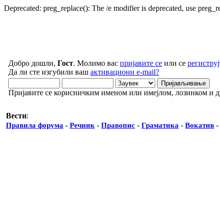
Deprecated: preg_replace(): The /e modifier is deprecated, use preg_
Добро дошли,
Гост
. Молимо вас
пријавите се
или се
региструј
Да ли сте изгубили ваш
активациони e-mail?
Пријавите се корисничким именом или имејлом, лозинком и 
Вести
:
Правила форума
-
Речник
-
Правопис
-
Граматика
-
Вокатив