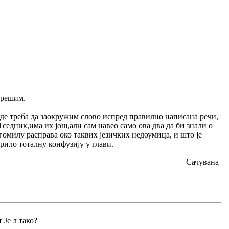
 решим.
где треба да заокружим слово испред правилно написана речи,
седник,има их још,али сам навео само ова два да би знали о
гомилу расправа око таквих језичких недоумица, и што је
рило тоталну конфузију у глави.
Сачувана
 Је л тако?