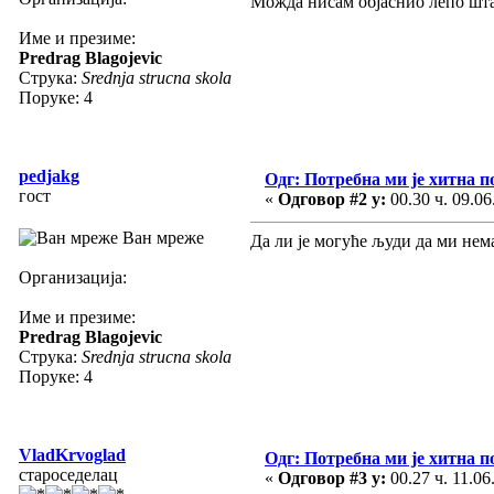
Можда нисам објаснио лепо шта 
Име и презиме:
Predrag Blagojevic
Струка:
Srednja strucna skola
Поруке: 4
pedjakg
Одг: Потребна ми је хитна 
гост
«
Одговор #2 у:
00.30 ч. 09.06
Ван мреже
Да ли је могуће људи да ми нем
Организација:
Име и презиме:
Predrag Blagojevic
Струка:
Srednja strucna skola
Поруке: 4
VladKrvoglad
Одг: Потребна ми је хитна 
староседелац
«
Одговор #3 у:
00.27 ч. 11.06