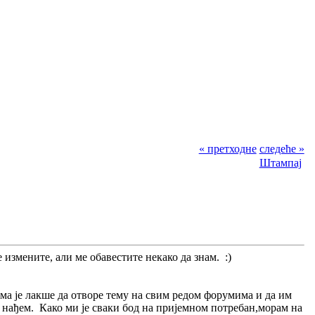
« претходне
следеће »
Штампај
измените, али ме обавестите некако да знам. :)
има је лакше да отворе тему на свим редом форумима и да им
да нађем. Како ми је сваки бод на пријемном потребан,морам на