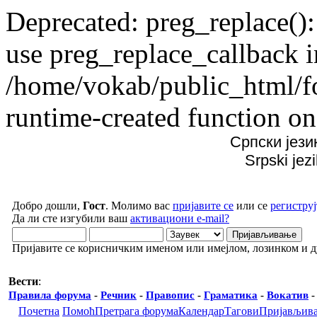
Deprecated: preg_replace():
use preg_replace_callback i
/home/vokab/public_html/f
runtime-created function on
Српски јези
Srpski jez
Добро дошли,
Гост
. Молимо вас
пријавите се
или се
региструј
Да ли сте изгубили ваш
активациони e-mail?
Пријавите се корисничким именом или имејлом, лозинком и 
Вести
:
Правила форума
-
Речник
-
Правопис
-
Граматика
-
Вокатив
Почетна
Помоћ
Претрага форума
Календар
Тагови
Пријављив