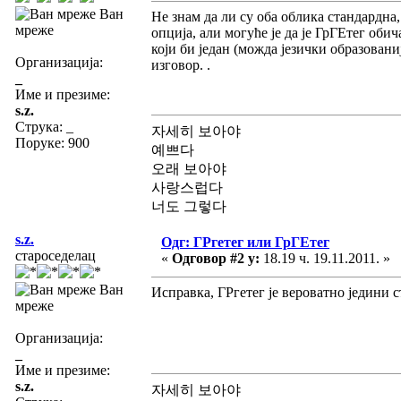
Ван
Не знам да ли су оба облика стандардна, 
мреже
опција, али могуће је да је ГрГЕтег обич
који би један (можда језички образован
Организација:
изговор. .
_
Име и презиме:
s.z.
Струка:
_
자세히 보아야
Поруке: 900
예쁘다
오래 보아야
사랑스럽다
너도 그렇다
s.z.
Одг: ГРгетег или ГрГЕтег
староседелац
«
Одговор #2 у:
18.19 ч. 19.11.2011. »
Ван
Исправка, ГРгетег је вероватно једини 
мреже
Организација:
_
Име и презиме:
s.z.
자세히 보아야