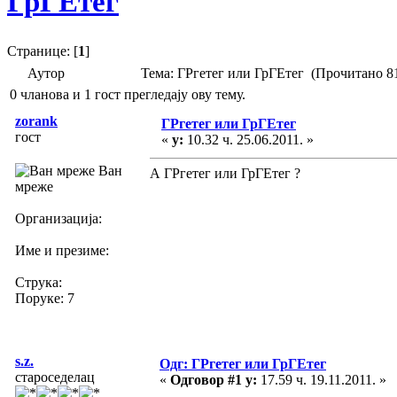
ГрГЕтег
Странице: [
1
]
Аутор
Тема: ГРгетег или ГрГЕтег (Прочитано 8
0 чланова и 1 гост прегледају ову тему.
zorank
ГРгетег или ГрГЕтег
гост
«
у:
10.32 ч. 25.06.2011. »
Ван
А ГРгетег или ГрГЕтег ?
мреже
Организација:
Име и презиме:
Струка:
Поруке: 7
s.z.
Одг: ГРгетег или ГрГЕтег
староседелац
«
Одговор #1 у:
17.59 ч. 19.11.2011. »