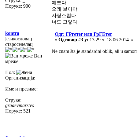
Струка:
_
예쁘다
Поруке: 900
오래 보아야
사랑스럽다
너도 그렇다
kontra
Одг: ГРгетег или ГрГЕтег
језикословац
«
Одговор #3 у:
13.29 ч. 18.06.2014. »
староседелац
Ne znam šta je standardni oblik, ali u samo
Ван
мреже
Пол:
Организација:
Име и презиме:
Струка:
građevinarstvo
Поруке: 521