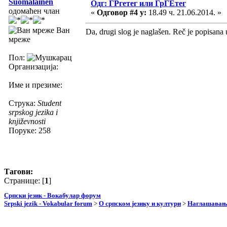
Suomalainen
Одг: ГРгетег или ГрГЕтег
одомаћен члан
«
Одговор #4 у:
18.49 ч. 21.06.2014. »
Ван
Da, drugi slog je naglašen. Reč je popisan
мреже
Пол:
Организација:
Име и презиме:
Струка:
Student
srpskog jezika i
književnosti
Поруке: 258
Тагови:
Странице: [
1
]
Српски језик - Вокабулар форум
Srpski jezik - Vokabular forum
>
О српском језику и култури
>
Наглашавање