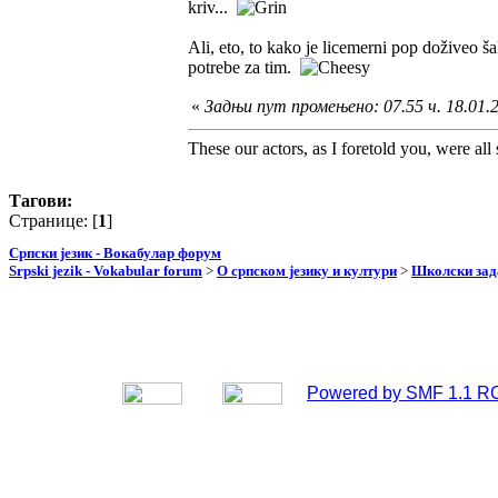
kriv...
Ali, eto, to kako je licemerni pop doživeo 
potrebe za tim.
«
Задњи пут промењено: 07.55 ч. 18.01.
These our actors, as I foretold you, were all sp
Тагови:
Странице: [
1
]
Српски језик - Вокабулар форум
Srpski jezik - Vokabular forum
>
О српском језику и култури
>
Школски зад
Powered by SMF 1.1 R