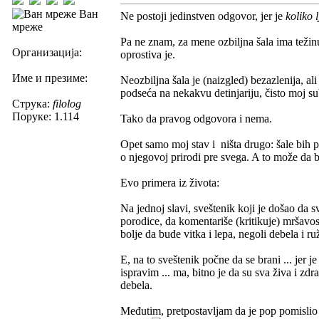
Ван
Ne postoji jedinstven odgovor, jer je
koliko l
мреже
Pa ne znam, za mene ozbiljna šala ima težinu
Организација:
oprostiva je.
Име и презиме:
Neozbiljna šala je (naizgled) bezazlenija, ali
podseća na nekakvu detinjariju, čisto moj sub
Струка:
filolog
Поруке: 1.114
Tako da pravog odgovora i nema.
Opet samo moj stav i ništa drugo: šale bih p
o njegovoj prirodi pre svega. A to može da 
Evo primera iz života:
Na jednoj slavi, sveštenik koji je došao da
porodice, da komentariše (kritikuje) mršavos
bolje da bude vitka i lepa, negoli debela i r
E, na to sveštenik počne da se brani ... jer j
ispravim ... ma, bitno je da su sva živa i zd
debela.
Međutim, pretpostavljam da je pop pomislio