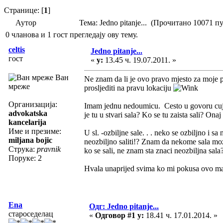
Странице: [
1
]
Аутор
Тема: Jedno pitanje... (Прочитано 10071 пу
0 чланова и 1 гост прегледају ову тему.
celtis
Jedno pitanje...
гост
«
у:
13.45 ч. 19.07.2011. »
Ван
Ne znam da li je ovo pravo mjesto za moje pi
мреже
prosljediti na pravu lokaciju
Организација:
Imam jednu nedoumicu. Cesto u govoru cujemo
advokatska
je tu u stvari sala? Ko se tu zaista sali? On
kancelarija
Име и презиме:
U sl. -ozbiljne sale. . . neko se ozbiljno i s
miljana bojic
neozbiljno saliti!? Znam da nekome sala moze 
Струка:
pravnik
ko se sali, ne znam sta znaci neozbiljna sala
Поруке: 2
Hvala unaprijed svima ko mi pokusa ovo malo 
Ena
Одг: Jedno pitanje...
староседелац
«
Одговор #1 у:
18.41 ч. 17.01.2014. »