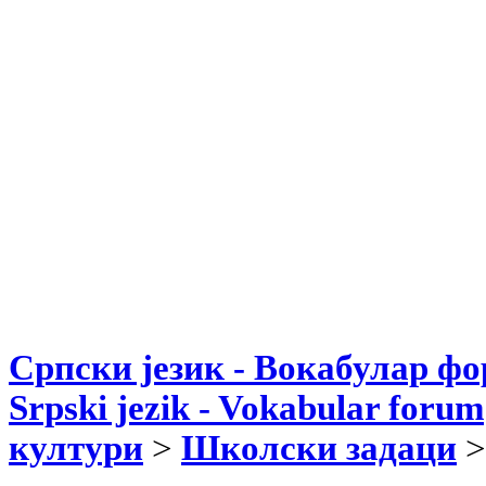
Српски језик - Вокабулар ф
Srpski jezik - Vokabular forum
култури
>
Школски задаци
>