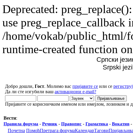
Deprecated: preg_replace():
use preg_replace_callback i
/home/vokab/public_html/f
runtime-created function on
Српски јези
Srpski jez
Добро дошли,
Гост
. Молимо вас
пријавите се
или се
региструј
Да ли сте изгубили ваш
активациони e-mail?
Пријавите се корисничким именом или имејлом, лозинком и 
Вести
:
Правила форума
-
Речник
-
Правопис
-
Граматика
-
Вокатив
Почетна
Помоћ
Претрага форума
Календар
Тагови
Пријављив