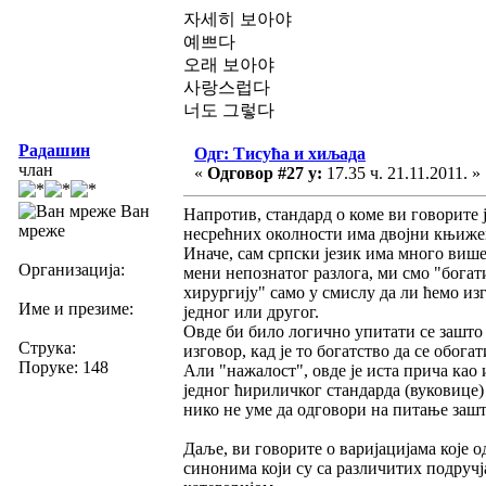
자세히 보아야
예쁘다
오래 보아야
사랑스럽다
너도 그렇다
Радашин
Одг: Тисућа и хиљада
члан
«
Одговор #27 у:
17.35 ч. 21.11.2011. »
Ван
Напротив, стандард о коме ви говорите ј
мреже
несрећних околности има двојни књиже
Иначе, сам српски језик има много више 
Организација:
мени непознатог разлога, ми смо "богат
хирургију" само у смислу да ли ћемо из
Име и презиме:
једног или другог.
Овде би било логично упитати се зашто 
Струка:
изговор, кад је то богатство да се обог
Поруке: 148
Али "нажалост", овде је иста прича као 
једног ћириличког стандарда (вуковице) 
нико не уме да одговори на питање зашт
Даље, ви говорите о варијацијама које
синонима који су са различитих подручја