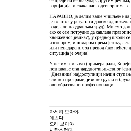
се пређе на вернакулар. Другим речима,
варијација, и свака част одговорнима за 
НАРАВНО, ја делим ваше мишљење да је 
је то што су резултати далеко од пожељн
раде, али поздрављам труд). Ми смо доп
ако се сам потрудио да савлада правоп
књижевног језика?), у средњој школи се 
изговором, и немаром према језику, лек
или ненадарених за превод (ако нећете 
ситуација је очајна!
У неким земљама (примера ради, Кореји
познавање стандардног/књижевног језика
'Дневника' најдоступнији начин ступања
слични програми, језично ругло и брука
ови образовани професионалци.
자세히 보아야
예쁘다
오래 보아야
사랑스럽다