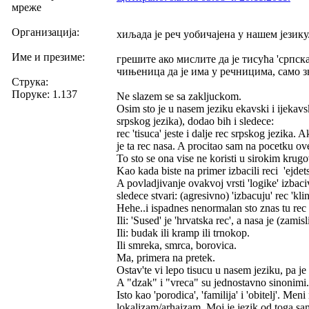
мреже
Организација:
хиљада је реч уобичајена у нашем језику
Име и презиме:
грешите ако мислите да је тисућа 'српск
чињеница да је има у речницима, само зн
Струка:
Поруке: 1.137
Ne slazem se sa zakljuckom.
Osim sto je u nasem jeziku ekavski i ijekavsk
srpskog jezika), dodao bih i sledece:
rec 'tisuca' jeste i dalje rec srpskog jezika
je ta rec nasa. A procitao sam na pocetku o
To sto se ona vise ne koristi u sirokim krug
Kao kada biste na primer izbacili reci 'ejdetski
A povladjivanje ovakvoj vrsti 'logike' izbac
sledece stvari: (agresivno) 'izbacuju' rec 'kli
Hehe..i ispadnes nenormalan sto znas tu re
Ili: 'Sused' je 'hrvatska rec', a nasa je (zamis
Ili: budak ili kramp ili trnokop.
Ili smreka, smrca, borovica.
Ma, primera na pretek.
Ostav'te vi lepo tisucu u nasem jeziku, pa je 
A "dzak" i "vreca" su jednostavno sinonimi.
Isto kao 'porodica', 'familija' i 'obitelj'. M
lokalizam/arhaizam. Moj je jezik od toga sam