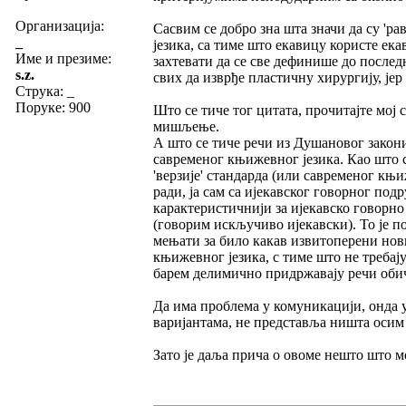
Организација:
Сасвим се добро зна шта значи да су 'ра
_
језика, са тиме што екавицу користе ека
Име и презиме:
захтевати да се све дефинише до послед
s.z.
свих да изврђе пластичну хирургију, јер к
Струка:
_
Поруке: 900
Што се тиче тог цитата, прочитајте мој 
мишљење.
А што се тиче речи из Душановог закони
савременог књижевног језика. Као што са
'верзије' стандарда (или савременог књи
ради, ја сам са ијекавског говорног под
карактеристичнији за ијекавско говорно 
(говорим искључиво ијекавски). То је п
мењати за било какав извитоперени нови 
књижевног језика, с тиме што не требај
барем делимично придржавају речи обични
Да има проблема у комуникацији, онда у
варијантама, не представља ништа осим
Зато је даља прича о овоме нешто што мо