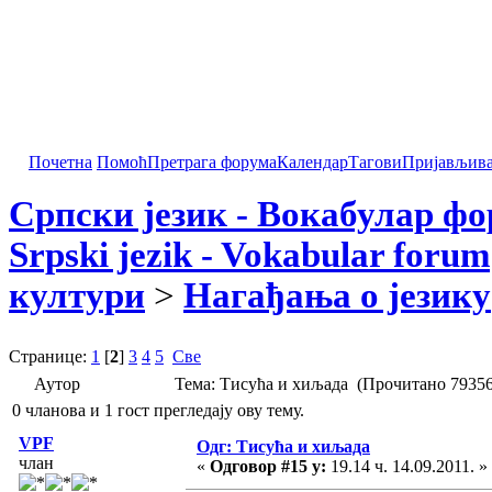
Почетна
Помоћ
Претрага форума
Календар
Тагови
Пријављив
Српски језик - Вокабулар ф
Srpski jezik - Vokabular forum
култури
>
Нагађања о језику
Странице:
1
[
2
]
3
4
5
Све
Аутор
Тема: Тисућа и хиљада (Прочитано 79356
0 чланова и 1 гост прегледају ову тему.
VPF
Одг: Тисућа и хиљада
члан
«
Одговор #15 у:
19.14 ч. 14.09.2011. »