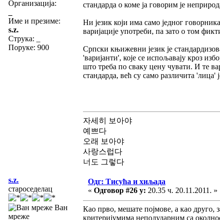
Организација:
стандарда о коме ја говорим је неприро
_
Име и презиме:
Ни језик који има само једног говорника
s.z.
варијације употреби, па зато о том фик
Струка:
_
Поруке: 900
Српски књижевни језик је стандардизова
'варијанти', које се испољавају кроз изб
што треба по сваку цену чувати. И те ва
стандарда, већ су само различита 'лица'
자세히 보아야
예쁘다
오래 보아야
사랑스럽다
너도 그렇다
s.z.
Одг: Тисућа и хиљада
староседелац
«
Одговор #26 у:
20.35 ч. 20.11.2011. »
Ван
Као прво, мешате појмове, а као друго, 
мреже
критеријумима неподударним са околнос