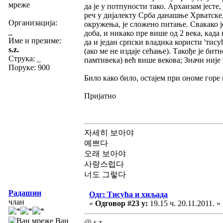
мреже
да је у потпуности тако. Архаизам јесте
реч у дијалекту Срба данашње Хрватске, 
Организација:
окружења, је сложено питање. Свакако је
_
доба, и никако пре више од 2 века, када
Име и презиме:
да и један српски владика користи 'тис
s.z.
(ако ме не издаје сећање). Такође је бит
Струка:
_
памтивека) већ више векова; Значи није
Поруке: 900
Било како било, остајем при ономе горе н
Пријатно
자세히 보아야
예쁘다
오래 보아야
사랑스럽다
너도 그렇다
Радашин
Одг: Тисућа и хиљада
члан
«
Одговор #23 у:
19.15 ч. 20.11.2011. »
Ван
@ s.z.