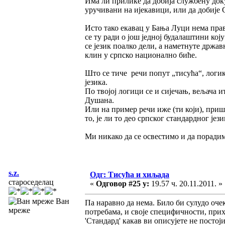
Има ли прилике да добија службену доку
уручивани на ијекавици, или да добиј
Исто тако екавац у Бања Луци нема права 
се ту ради о још једној будалаштини ко
се језик поалко дели, а наметнуте држа
клин у српско национално биће.
Што се тиче речи попут „тисућа“, логик
језика.
По твојој логици се и сијечањ, вељача и
Душана.
Или на пример речи иже (ти који), пришл
то, је ли то део српског стандардног јез
Ми никако да се освестимо и да порадим
s.z.
Одг: Тисућа и хиљада
староседелац
«
Одговор #25 у:
19.57 ч. 20.11.2011. »
Ван
Па наравно да нема. Било би сулудо очек
мреже
потребама, и своје специфичности, прихв
'Стандард' какав ви описујете не постоји 