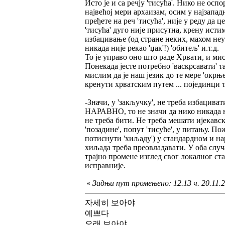
Исто је и са речју 'тисућа'. Нико не осп
највећој мери архаизам, осим у најзападн
пређете на реч 'тисућа', није у реду да 
'тисућа' дуго није присутна, крену исти
избацивање (од стране неких, махом неу
никада није рекао 'џак'!) 'обитељ' и.т.д.
То је управо оно што раде Хрвати, и ми
Понекада јесте потребно 'васкрсавати' та
мислим да је наш језик до те мере 'ок
кренути хрватским путем ... појединци т
-Значи, у 'закључку', не треба избацивати
НАРАВНО, то не значи да нико никада не
не треба бити. Не треба мешати ијекавск
'позадине', попут 'тисуће', у питању. П
потиснути 'хиљаду') у стандардном и нар
хиљада треба преовладавати. У оба случа
трајно промене изглед свог локалног ста
исправније.
«
Задњи пут промењено: 12.13 ч. 20.11.20
자세히 보아야
예쁘다
오래 보아야