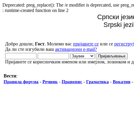
Deprecated: preg_replace(): The /e modifier is deprecated, use preg
: runtime-created function on line 2
Српски јези
Srpski jez
Добро дошли,
Гост
. Молимо вас
пријавите се
или се
региструј
Да ли сте изгубили ваш
активациони e-mail?
Пријавите се корисничким именом или имејлом, лозинком и 
Вести
:
Правила форума
-
Речник
-
Правопис
-
Граматика
-
Вокатив