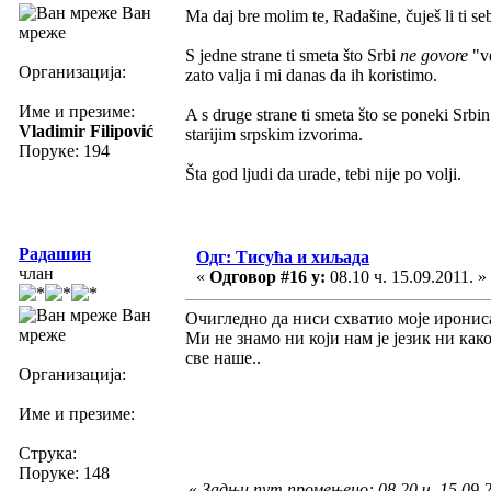
Ван
Ma daj bre molim te, Radašine, čuješ li ti se
мреже
S jedne strane ti smeta što Srbi
ne govore
"ve
Организација:
zato valja i mi danas da ih koristimo.
Име и презиме:
A s druge strane ti smeta što se poneki Srbi
Vladimir Filipović
starijim srpskim izvorima.
Поруке: 194
Šta god ljudi da urade, tebi nije po volji.
Радашин
Одг: Тисућа и хиљада
члан
«
Одговор #16 у:
08.10 ч. 15.09.2011. »
Ван
Очигледно да ниси схватио моје иронис
мреже
Ми не знамо ни који нам је језик ни како
све наше..
Организација:
Име и презиме:
Струка:
Поруке: 148
«
Задњи пут промењено: 08.20 ч. 15.09.