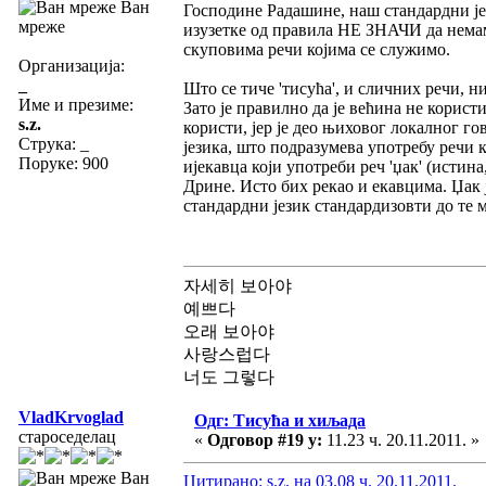
Ван
Господине Радашине, наш стандардни јез
мреже
изузетке од правила НЕ ЗНАЧИ да немам
скуповима речи којима се служимо.
Организација:
_
Што се тиче 'тисућа', и сличних речи, н
Име и презиме:
Зато је правилно да је већина не корист
s.z.
користи, јер је део њиховог локалног г
Струка:
_
језика, што подразумева употребу речи к
Поруке: 900
ијекавца који употреби реч 'џак' (истина
Дрине. Исто бих рекао и екавцима. Џак 
стандардни језик стандардизовти до те м
자세히 보아야
예쁘다
오래 보아야
사랑스럽다
너도 그렇다
VladKrvoglad
Одг: Тисућа и хиљада
староседелац
«
Одговор #19 у:
11.23 ч. 20.11.2011. »
Ван
Цитирано: s.z. на 03.08 ч. 20.11.2011.