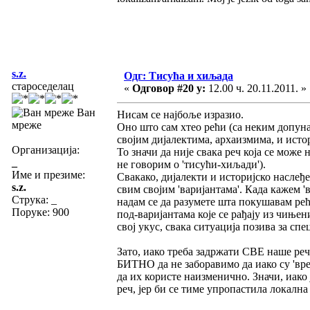
s.z.
Одг: Тисућа и хиљада
староседелац
«
Одговор #20 у:
12.00 ч. 20.11.2011. »
Ван
Нисам се најбоље изразио.
мреже
Оно што сам хтео рећи (са неким допунам
својим дијалектима, архаизмима, и исто
Организација:
То значи да није свака реч која се може 
_
не говорим о 'тисући-хиљади').
Име и презиме:
Свакако, дијалекти и историјско наслеђе 
s.z.
свим својим 'варијантама'. Када кажем 'в
Струка:
_
надам се да разумете шта покушавам рећ
Поруке: 900
под-варијантама које се рађају из чињен
свој укус, свака ситуација позива за с
Зато, иако треба задржати СВЕ наше реч
БИТНО да не заборавимо да иако су 'вре
да их користе наизменично. Значи, иако ј
реч, јер би се тиме упропастила локална 