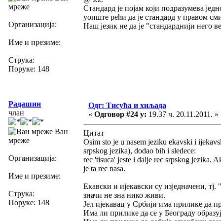
мреже
Стандард је појам који подразумева једн
уопште рећи да је стандард у правом сми
Организација:
Наш језик не да је "стандарднији него ве
Име и презиме:
Струка:
Поруке: 148
Радашин
Одг: Тисућа и хиљада
члан
«
Одговор #24 у:
19.37 ч. 20.11.2011. »
Ван
Цитат
мреже
Osim sto je u nasem jeziku ekavski i ijekavsk
srpskog jezika), dodao bih i sledece:
Организација:
rec 'tisuca' jeste i dalje rec srpskog jezika
je ta rec nasa.
Име и презиме:
Екавски и ијекавски су изједначени, тј
Струка:
значи не зна нико живи.
Поруке: 148
Јел ијекавац у Србији има прилике да п
Има ли прилике да се у Београду образуј