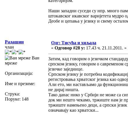
категоријом.
Наши западни суседи су нпр. много памет
штокавског икавског варијетета мудро о
Деобе и цепања у језику и свему осталом
Радашин
Одг: Тисућа и хиљада
члан
«
Одговор #28 у:
17.43 ч. 21.11.2011. »
Ван
Затим, кад говорим о језичком стандарду
мреже
српском језику, говорим о савременом ср
језичке заједнице.
Организација:
Српском језику је потребна кодификациј
регистровања хрватског језика као одвој
Име и презиме:
Али ето, ми настављамо да функционише
не дирај ништа.
Струка:
Тако данас нико у Србији не може са си
Поруке: 148
док ми нешто чекамо, тржиште нам је пр
тржиште намењено деци, а српски језик 
означавају као хрватски...