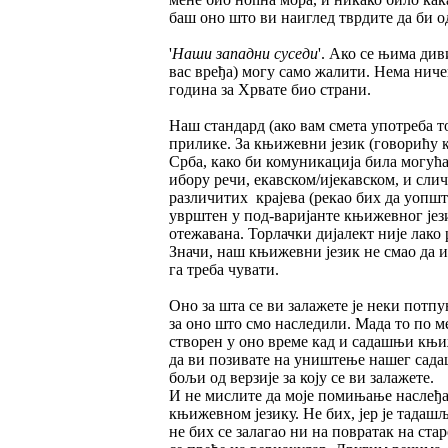
баш оно што ви наиглед тврдите да би о
'
Наши западни суседи
'. Ако се њима див
вас вређа) могу само жалити. Нема ничег
година за Хрвате био страни.
Наш стандард (ако вам смета употреба т
прилике. За књижевни језик (говорићу к
Срба, како би комуникација била могућа
ибору речи, екавском/ијекавском, и сли
различитих крајева (рекао бих да уопште
уврштен у под-варијанте књижевног јези
отежавана. Торлачки дијалект није лако 
Значи, наш књижевни језик не смао да и
га треба чувати.
Оно за шта се ви залажете је неки потпу
за оно што смо наследили. Мада то по м
створен у оно време кад и садашњи књиж
да ви позивате на уништење нашег садаш
бољи од верзије за коју се ви залажете.
И не мислите да моје помињање наслеђа 
књижевном језику. Не бих, јер је тадаш
не бих се залагао ни на повратак на стар