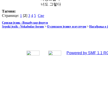
너도 그렇다
Тагови:
Странице:
1
[
2
]
3
4
5
Све
Српски језик - Вокабулар форум
Srpski jezik - Vokabular forum
>
О српском језику и култури
>
Нагађања о ј
Powered by SMF 1.1 R