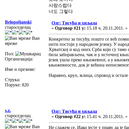
사랑스럽다
너도 그렇다
Belopoljanski
Одг: Тисућа и хиљада
староседелац
«
Одговор #21 у:
15.18 ч. 20.11.2011. »
Ван
Конкретно за тисућу, пошто се већ поми
мреже
нити постоји у народном језику. У наро
Хрватској и код оних Срба који су тамо
Пол:
била заборављена, чак и у источној књи
Организација:
језик ушла преко књижевног, а у књижевн
књижевности, док је већина неписменог
Име и презиме:
Наравно, крух, жлица, спровод и остале
Струка:
Поруке: 820
s.z.
Одг: Тисућа и хиљада
староседелац
«
Одговор #22 у:
15.41 ч. 20.11.2011. »
Ван
Не слажем се. Иако јесте у праву да је 