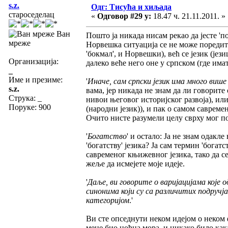
s.z.
Одг: Тисућа и хиљада
староседелац
«
Одговор #29 у:
18.47 ч. 21.11.2011. »
Ван
Пошто ја никада нисам рекао да јесте 'поз
мреже
Норвешка ситуација се не може пореди
'бокмал', и Норвешки), већ се језик (је
Организација:
далеко веће него оне у српском (где има
_
Име и презиме:
'
Иначе, сам српски језик има много више
s.z.
вама, јер никада не знам да ли говорите
Струка:
_
нивои његовог историјског развоја), ил
Поруке: 900
(народни језик)), и пак о самом саврем
Очито нисте разумели целу сврху мог п
'
Богатство
' и остало: Ја не знам одакл
'богатству' језика? Ја сам термин 'бога
савременог књижевног језика, тако да се
жеље да исмејете моје идеје.
'
Даље, ви говорите о варијацијама кој
синонима који су са различитих подручја
категоријом
.'
Ви сте опседнути неком идејом о неком 
мене био ноћна мора, и никако било как