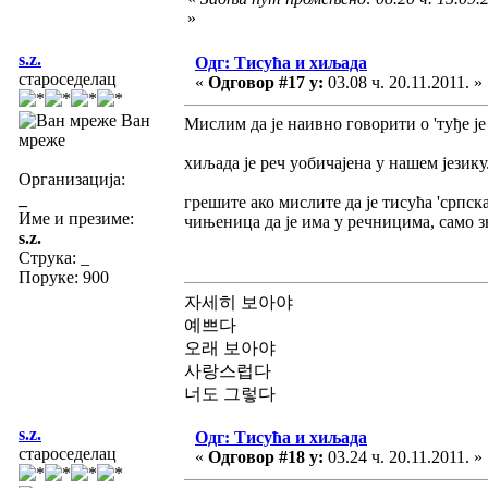
»
s.z.
Одг: Тисућа и хиљада
староседелац
«
Одговор #17 у:
03.08 ч. 20.11.2011. »
Ван
Мислим да је наивно говорити о 'туђе је 
мреже
хиљада је реч уобичајена у нашем језику
Организација:
_
грешите ако мислите да је тисућа 'српск
Име и презиме:
чињеница да је има у речницима, само зн
s.z.
Струка:
_
Поруке: 900
자세히 보아야
예쁘다
오래 보아야
사랑스럽다
너도 그렇다
s.z.
Одг: Тисућа и хиљада
староседелац
«
Одговор #18 у:
03.24 ч. 20.11.2011. »