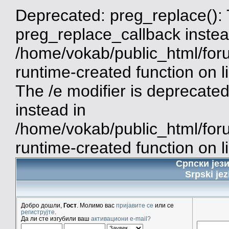
Deprecated: preg_replace(): 
preg_replace_callback instea
/home/vokab/public_html/for
runtime-created function on 
The /e modifier is deprecate
instead in
/home/vokab/public_html/for
runtime-created function on l
Српски јез
Srpski jez
Добро дошли,
Гост
. Молимо вас
пријавите се
или се
региструјте
.
Да ли сте изгубили ваш
активациони e-mail?