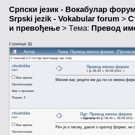
Српски језик - Вокабулар фору
Srpski jezik - Vokabular forum
>
С
и превођење
> Тема:
Превод им
Странице: [
1
]
Аутор
Тема: Превод имена фирми (Прочитан
0 чланова и 0 гостију прегледају ову тему.
chudobka
Превод имена фирми
гост
«
у:
08.40 ч. 30.08.2011. »
Ван мреже
Милим вас реците ми да ли се имена фирм
Организација:
Име и презиме:
Поруке: 5
chudobka
Одг: Превод имена фирми
гост
«
Одговор #1 у:
08.40 ч. 30.08.2011.
Ван мреже
Реч је о писму, дакле о краткој форми, не 
Организација: