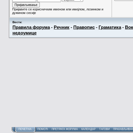
Пријавите се корисничким именом или имејлом, лозинком и
дужином сесије
Вести
:
Правила форума
-
Речник
-
Правопис
-
Граматика
-
Вок
недоумице
ПОЧЕТНА
ПОМОЋ
ПРЕТРАГА ФОРУМА
КАЛЕНДАР
ТАГОВИ
ПРИЈАВЉИВА