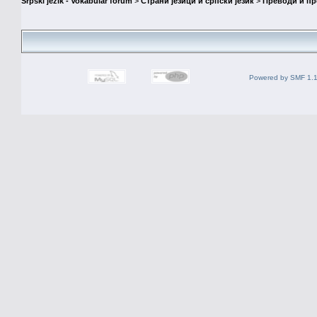
Srpski jezik - Vokabular forum
>
Страни језици и српски језик
>
Преводи и п
Powered by SMF 1.