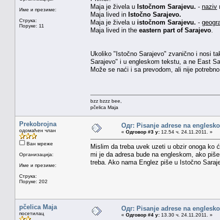
Maja je živela u
Istočnom Sarajevu.
-
naziv
Име и презиме:
Maja lived in
Istočno Sarajevo.
Струка:
Maja je živela u
istočnom Sarajevu.
-
geogr
Поруке: 11
Maja lived in the
eastern part of Sarajevo
.
Ukoliko "Istočno Sarajevo" zvanično i nosi takv
Sarajevo" i u engleskom tekstu, a ne East Sa
Može se naći i sa prevodom, ali nije potrebno 
bzz bzzz bee,
pčelica Maja
Prekobrojna
Одг: Pisanje adrese na englesk
одомаћен члан
«
Одговор #3 у:
12.54 ч. 24.11.2011. »
Ван мреже
Mislim da treba uvek uzeti u obzir onoga ko 
mi je da adresa bude na engleskom, ako pišem
Организација:
treba. Ako nama Englez piše u Istočno Saraje
Име и презиме:
Струка:
Поруке: 202
pčelica Maja
Одг: Pisanje adrese na englesk
посетилац
«
Одговор #4 у:
13.30 ч. 24.11.2011. »