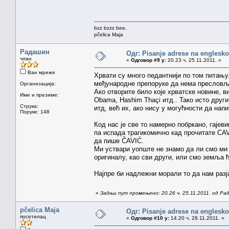
bzz bzzz bee,
pčelica Maja
Радашин
Одг: Pisanje adrese na englesk
члан
«
Одговор #9 у:
20.23 ч. 25.11.2011. »
Ван мреже
Хрвати су много педантнији по том питању.
међународне препоруке да нема пресловљ
Организација:
Ако отворите било које хрватске новине, в
Име и презиме:
Obama, Hashim Thaçi итд.. Тако исто други
Струка:
итд, већ их, ако нису у могућности да нап
Поруке: 148
Код нас је све то намерно побркано, гаје
па испада трагикомично кад прочитате CAV
да пише ČAVIĆ.
Ми уствари уопште не знамо да ли смо ми 
оригиналу, као сви други, или смо земља 
Најпре би надлежни морали то да нам разј
«
Задњи пут промењено: 20.26 ч. 25.11.2011. од Р
pčelica Maja
Одг: Pisanje adrese na englesk
посетилац
«
Одговор #10 у:
14.20 ч. 28.11.2011. »