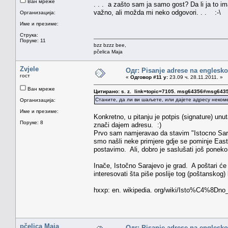
Ван мреже
. . . a zašto sam ja samo gost? Da li ja to 
važno, ali možda mi neko odgovori. . . :-\
Организација:
Име и презиме:
Струка:
Поруке: 11
bzz bzzz bee,
pčelica Maja
Zvjele
Одг: Pisanje adrese na englesk
гост
«
Одговор #11 у:
23.09 ч. 28.11.2011. »
Ван мреже
Цитирано: s. z. link=topic=7105. msg64356#msg643
Станите, да ли ви шаљете, или дајете адресу неком
Организација:
Име и презиме:
Konkretno, u pitanju je potpis (signature) unu
Поруке: 8
znači dajem adresu. :)
Prvo sam namjeravao da stavim "Istocno Sar
smo našli neke primjere gdje se pominje East 
postavimo. Ali, dobro je saslušati još poneko 
Inače, Istočno Sarajevo je grad. A poštari će v
interesovati šta piše poslije tog (poštanskog) b
hxxp: en. wikipedia. org/wiki/Isto%C4%8Dno
pčelica Maja
Одг: Pisanje adrese na englesk