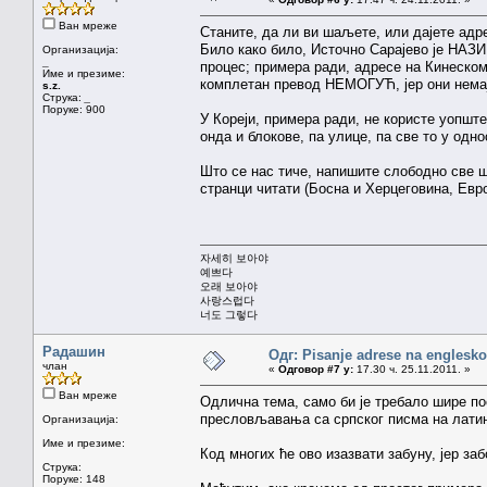
Ван мреже
Станите, да ли ви шаљете, или дајете адр
Било како било, Источно Сарајево је НАЗ
Организација:
_
процес; примера ради, адресе на Кинеском
Име и презиме:
комплетан превод НЕМОГУЋ, јер они немај
s.z.
Струка:
_
Поруке: 900
У Кореји, примера ради, не користе уопште
онда и блокове, па улице, па све то у одно
Што се нас тиче, напишите слободно све ш
странци читати (Босна и Херцеговина, Евро
자세히 보아야
예쁘다
오래 보아야
사랑스럽다
너도 그렇다
Радашин
Одг: Pisanje adrese na englesk
члан
«
Одговор #7 у:
17.30 ч. 25.11.2011. »
Ван мреже
Одлична тема, само би је требало шире пос
пресловљавања са српског писма на лати
Организација:
Име и презиме:
Код многих ће ово изазвати забуну, јер за
Струка:
Поруке: 148