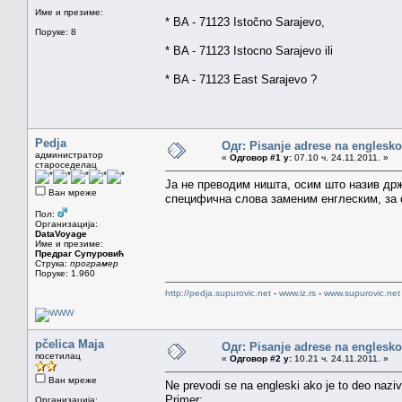
Име и презиме:
* BA - 71123 Istočno Sarajevo,
Поруке: 8
* BA - 71123 Istocno Sarajevo ili
* BA - 71123 East Sarajevo ?
Pedja
Одг: Pisanje adrese na englesk
администратор
«
Одговор #1 у:
07.10 ч. 24.11.2011. »
староседелац
Ја не преводим ништа, осим што назив др
Ван мреже
специфична слова заменим енглеским, за с
Пол:
Организација:
DataVoyage
Име и презиме:
Предраг Супуровић
Струка:
програмер
Поруке: 1.960
http://pedja.supurovic.net
-
www.iz.rs
-
www.supurovic.net
pčelica Maja
Одг: Pisanje adrese na englesk
посетилац
«
Одговор #2 у:
10.21 ч. 24.11.2011. »
Ван мреже
Ne prevodi se na engleski ako je to deo naziva
Primer:
Организација: