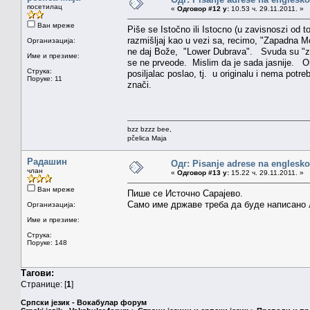
посетилац
«
Одговор #12 у:
10.53 ч. 29.11.2011. »
Ван мреже
Piše se Istočno ili Istocno (u zavisnoszi od t
razmišljaj kao u vezi sa, recimo, "Zapadna Mor
Организација:
ne daj Bože, "Lower Dubrava". Svuda su "zapad
Име и презиме:
se ne prveode. Mislim da je sada jasnije. O
Струка:
posiljalac poslao, tj. u originalu i nema pot
Поруке: 11
znači.
bzz bzzz bee,
pčelica Maja
Радашин
Одг: Pisanje adrese na englesk
члан
«
Одговор #13 у:
15.22 ч. 29.11.2011. »
Ван мреже
Пише се Источно Сарајево.
Само име државе треба да буде написано 
Организација:
Име и презиме:
Струка:
Поруке: 148
Тагови:
Странице: [
1
]
Српски језик - Вокабулар форум