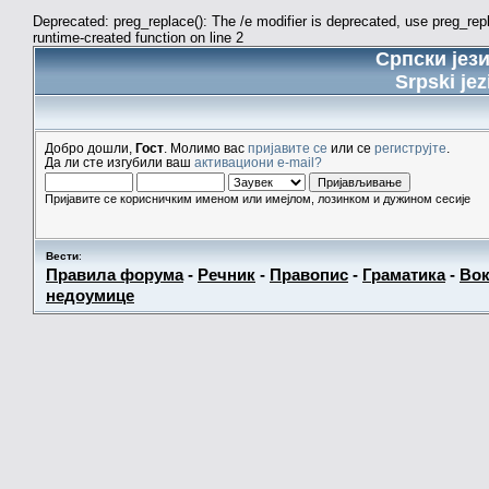
Deprecated: preg_replace(): The /e modifier is deprecated, use preg_re
runtime-created function on line 2
Српски јез
Srpski jez
Добро дошли,
Гост
. Молимо вас
пријавите се
или се
региструјте
.
Да ли сте изгубили ваш
активациони e-mail?
Пријавите се корисничким именом или имејлом, лозинком и дужином сесије
Вести
:
Правила форума
-
Речник
-
Правопис
-
Граматика
-
Вок
недоумице