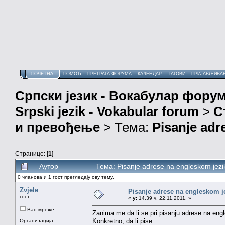
ПОЧЕТНА
ПОМОЋ
ПРЕТРАГА ФОРУМА
КАЛЕНДАР
ТАГОВИ
ПРИЈАВЉИВА
Српски језик - Вокабулар фору
Srpski jezik - Vokabular forum
>
С
и превођење
> Тема:
Pisanje adr
Странице: [
1
]
Аутор
Тема: Pisanje adrese na engleskom jez
0 чланова и 1 гост прегледају ову тему.
Zvjele
Pisanje adrese na engleskom j
гост
«
у:
14.39 ч. 22.11.2011. »
Ван мреже
Zanima me da li se pri pisanju adrese na eng
Konkretno, da li pise:
Организација: