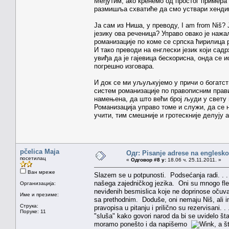
Међутим, ако кренемо од простог примера 
размишља схватиће да смо уствари хендик
Ја сам из Ниша, у преводу, I am from Niš? 
језику ова реченица? Управо овако је нажа
романизације по коме се српска ћирилица р
И тако преводи на енглески језик који сад
увиђа да је гајевица бескорисна, онда се и
погрешно изговара.
И док се ми уљуљкујемо у причи о богатств
систем романизације по правописним прави
намењена, да што већи број људи у свету
Романизација управо томе и служи, да се н
учити, тим смешније и гротескније делују 
pčelica Maja
Одг: Pisanje adrese na englesk
посетилац
«
Одговор #8 у:
18.06 ч. 25.11.2011. »
Ван мреже
Slazem se u potpunosti. Podsećanja radi. . . 
našega zajedničkog jezika. Oni su mnogo fleks
Организација:
neviđenih besmislica koje ne doprinose očuvanj
Име и презиме:
sa prethodnim. Doduše, oni nemaju Niš, ali i
Струка:
pravopisa u pitanju i prilično su rezervisan
Поруке: 11
"sluša" kako govori narod da bi se uvidelo šta
moramo ponešto i da napišemo
, a š