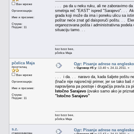
Ван мреже
. . . pa da u neku ruku, ali ne zaboravimo d
smetnja reč "EAST" ispred "Sarajevo". . . Ako
Организација:
grada koji može da ima i poneku ulicu sa ist
Име и презиме:
poštar neće znat gd daisporuči poštu. . . Ele
Струка:
organozovana pošta i administrativna podela 
Поруке: 11
situaciju tamo. . .
bzz bzzz bee,
pčelica Maja
pčelica Maja
Одг: Pisanje adrese na englesk
посетилац
«
Одговор #5 у:
13.40 ч. 24.11.2011. »
Ван мреже
. . . i da. . . naravo da, kada šaljete poštu
(Inače nije najsrećniji primer, jer se tako b
Организација:
napravljena pa postoje i drugačija pravla za 
Име и презиме:
Istočno Sarajevo
(ovako samo ako je priznat
Струка:
"Istočno Sarajevo"
Поруке: 11
bzz bzzz bee,
pčelica Maja
s.z.
Одг: Pisanje adrese na englesk
староседелац
«
Одговор #6 у:
17.47 ч. 24.11.2011. »