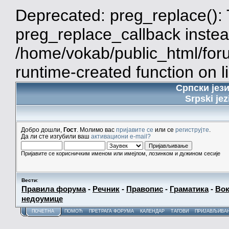
Deprecated: preg_replace(): 
preg_replace_callback instea
/home/vokab/public_html/for
runtime-created function on l
Српски јез
Srpski jez
Добро дошли,
Гост
. Молимо вас
пријавите се
или се
региструјте
.
Да ли сте изгубили ваш
активациони e-mail?
Пријавите се корисничким именом или имејлом, лозинком и дужином сесије
Вести
:
Правила форума
-
Речник
-
Правопис
-
Граматика
-
Вок
недоумице
ПОЧЕТНА
ПОМОЋ
ПРЕТРАГА ФОРУМА
КАЛЕНДАР
ТАГОВИ
ПРИЈАВЉИВА