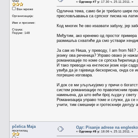
члан
«
Одговор #7 у:
17.30 ч. 25.11.2011. »
Ван мреже
Одлична тема, само би је требало шире пос
пресловљавања са српског писма на лати
Организација:
Име и презиме:
Код многих ће ово изазвати забуну, јер за
Струка:
Поруке: 148
Међутим, ако кренемо од простог примера 
размишља схватиће да смо уствари хендик
Ја сам из Ниша, у преводу, I am from Niš? 
језику ова реченица? Управо овако је нажа
романизације по коме се српска ћирилица р
И тако преводи на енглески језик који сад
увиђа да је гајевица бескорисна, онда се и
погрешно изговара.
И док се ми уљуљкујемо у причи о богатств
систем романизације по правописним прави
намењена, да што већи број људи у свету
Романизација управо томе и служи, да се н
учити, тим смешније и гротескније делују 
pčelica Maja
Одг: Pisanje adrese na englesk
посетилац
«
Одговор #8 у:
18.06 ч. 25.11.2011. »