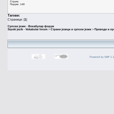
Струка:
Поруке: 148
Тагови:
Странице: [
1
]
Српски језик - Вокабулар форум
Srpski jezik - Vokabular forum
>
Страни језици и српски језик
>
Преводи и п
Powered by SMF 1.