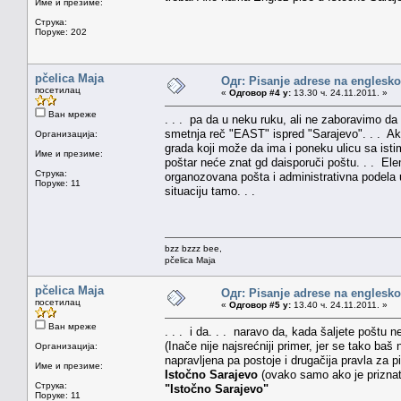
Име и презиме:
Струка:
Поруке: 202
pčelica Maja
Одг: Pisanje adrese na englesk
посетилац
«
Одговор #4 у:
13.30 ч. 24.11.2011. »
Ван мреже
. . . pa da u neku ruku, ali ne zaboravimo d
smetnja reč "EAST" ispred "Sarajevo". . . Ako
Организација:
grada koji može da ima i poneku ulicu sa ist
Име и презиме:
poštar neće znat gd daisporuči poštu. . . Ele
Струка:
organozovana pošta i administrativna podela 
Поруке: 11
situaciju tamo. . .
bzz bzzz bee,
pčelica Maja
pčelica Maja
Одг: Pisanje adrese na englesk
посетилац
«
Одговор #5 у:
13.40 ч. 24.11.2011. »
Ван мреже
. . . i da. . . naravo da, kada šaljete poštu
(Inače nije najsrećniji primer, jer se tako b
Организација:
napravljena pa postoje i drugačija pravla za 
Име и презиме:
Istočno Sarajevo
(ovako samo ako je priznat
Струка:
"Istočno Sarajevo"
Поруке: 11