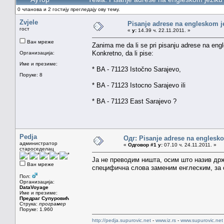
0 чланова и 2 гостију прегледају ову тему.
Zvjele
Pisanje adrese na engleskom j
гост
«
у:
14.39 ч. 22.11.2011. »
Ван мреже
Zanima me da li se pri pisanju adrese na eng
Konkretno, da li pise:
Организација:
Име и презиме:
* BA - 71123 Istočno Sarajevo,
Поруке: 8
* BA - 71123 Istocno Sarajevo ili
* BA - 71123 East Sarajevo ?
Pedja
Одг: Pisanje adrese na englesk
администратор
«
Одговор #1 у:
07.10 ч. 24.11.2011. »
староседелац
Ја не преводим ништа, осим што назив др
Ван мреже
специфична слова заменим енглеским, за с
Пол:
Организација:
DataVoyage
Име и презиме:
Предраг Супуровић
Струка:
програмер
Поруке: 1.960
http://pedja.supurovic.net
-
www.iz.rs
-
www.supurovic.net