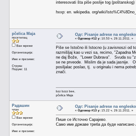
interesovati šta piše poslije tog (poštanskog) b
hxxp: en. wikipedia. org/wiki/Isto%C4%8Dno
pčelica Maja
Одг: Pisanje adrese na englesk
посетилац
«
Одговор #12 у:
10.53 ч. 29.11.2011. »
Ван мреже
Piše se Istočno ili Istocno (u zavisnoszi od t
razmišljaj kao u vezi sa, recimo, "Zapadna Mor
Организација:
ne daj Bože, "Lower Dubrava". Svuda su "zapad
Име и презиме:
se ne prveode. Mislim da je sada jasnije. O
Струка:
posiljalac poslao, tj. u originalu i nema pot
Поруке: 11
znači.
bzz bzzz bee,
pčelica Maja
Радашин
Одг: Pisanje adrese na englesk
члан
«
Одговор #13 у:
15.22 ч. 29.11.2011. »
Ван мреже
Пише се Источно Сарајево.
Само име државе треба да буде написано 
Организација:
Име и презиме: