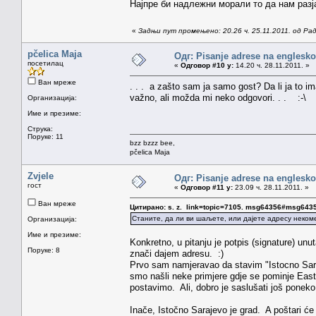
Најпре би надлежни морали то да нам разј
«
Задњи пут промењено: 20.26 ч. 25.11.2011. од Р
pčelica Maja
Одг: Pisanje adrese na englesk
посетилац
«
Одговор #10 у:
14.20 ч. 28.11.2011. »
Ван мреже
. . . a zašto sam ja samo gost? Da li ja to 
važno, ali možda mi neko odgovori. . . :-\
Организација:
Име и презиме:
Струка:
Поруке: 11
bzz bzzz bee,
pčelica Maja
Zvjele
Одг: Pisanje adrese na englesk
гост
«
Одговор #11 у:
23.09 ч. 28.11.2011. »
Ван мреже
Цитирано: s. z. link=topic=7105. msg64356#msg643
Станите, да ли ви шаљете, или дајете адресу неком
Организација:
Име и презиме:
Konkretno, u pitanju je potpis (signature) unu
Поруке: 8
znači dajem adresu. :)
Prvo sam namjeravao da stavim "Istocno Sar
smo našli neke primjere gdje se pominje East 
postavimo. Ali, dobro je saslušati još poneko 
Inače, Istočno Sarajevo je grad. A poštari će v