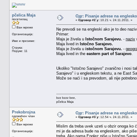
pčelica Maja
Одг: Pisanje adrese na englesk
посетилац
«
Одговор #2 у:
10.21 ч. 24.11.2011. »
Ван мреже
Ne prevodi se na engleski ako je to deo naziva
Primer:
Организација:
Maja je živela u
Istočnom Sarajevu.
-
naziv
Име и презиме:
Maja lived in
Istočno Sarajevo.
Струка:
Maja je živela u
istočnom Sarajevu.
-
geogr
Поруке: 11
Maja lived in the
eastern part of Sarajevo
.
Ukoliko "Istočno Sarajevo" zvanično i nosi takv
Sarajevo" i u engleskom tekstu, a ne East Sa
Može se naći i sa prevodom, ali nije potrebno 
bzz bzzz bee,
pčelica Maja
Prekobrojna
Одг: Pisanje adrese na englesk
одомаћен члан
«
Одговор #3 у:
12.54 ч. 24.11.2011. »
Ван мреже
Mislim da treba uvek uzeti u obzir onoga ko 
mi je da adresa bude na engleskom, ako pišem
Организација:
treba. Ako nama Englez piše u Istočno Saraje