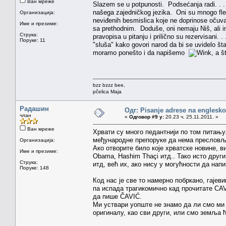
Ван мреже
Slazem se u potpunosti. Podsećanja radi. . . 
našega zajedničkog jezika. Oni su mnogo fleks
Организација:
neviđenih besmislica koje ne doprinose očuvanj
Име и презиме:
sa prethodnim. Doduše, oni nemaju Niš, ali i
Струка:
pravopisa u pitanju i prilično su rezervisan
Поруке: 11
"sluša" kako govori narod da bi se uvidelo šta
moramo ponešto i da napišemo
, a š
bzz bzzz bee,
pčelica Maja
Радашин
Одг: Pisanje adrese na englesk
члан
«
Одговор #9 у:
20.23 ч. 25.11.2011. »
Ван мреже
Хрвати су много педантнији по том питању.
међународне препоруке да нема пресловљ
Организација:
Ако отворите било које хрватске новине, в
Име и презиме:
Obama, Hashim Thaçi итд.. Тако исто други
Струка:
итд, већ их, ако нису у могућности да нап
Поруке: 148
Код нас је све то намерно побркано, гаје
па испада трагикомично кад прочитате CAV
да пише ČAVIĆ.
Ми уствари уопште не знамо да ли смо ми 
оригиналу, као сви други, или смо земља 