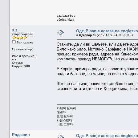
bzz bzzz bee,
pčelica Maja
s.z.
Одг: Pisanje adrese na englesk
староседелац
«
Одговор #6 у:
17.47 ч. 24.11.2011. »
Ван мреже
Станите, да ли ви шаљете, или дајете адр
Било како било, Источно Сарајево је НАЗ
Организација:
_
процес; примера ради, адресе на Кинеском
Име и презиме:
комплетан превод НЕМОГУЋ, јер они немај
s.z.
Струка:
_
Поруке: 900
У Кореји, примера ради, не користе уопште
онда и блокове, па улице, па све то у одно
Што се нас тиче, напишите слободно све ш
странци читати (Босна и Херцеговина, Евро
자세히 보아야
예쁘다
오래 보아야
사랑스럽다
너도 그렇다
Радашин
Одг: Pisanje adrese na englesk