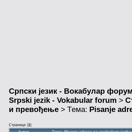
Српски језик - Вокабулар фору
Srpski jezik - Vokabular forum
>
С
и превођење
> Тема:
Pisanje adr
Странице: [
1
]
Аутор
Тема: Pisanje adrese na engleskom jezik