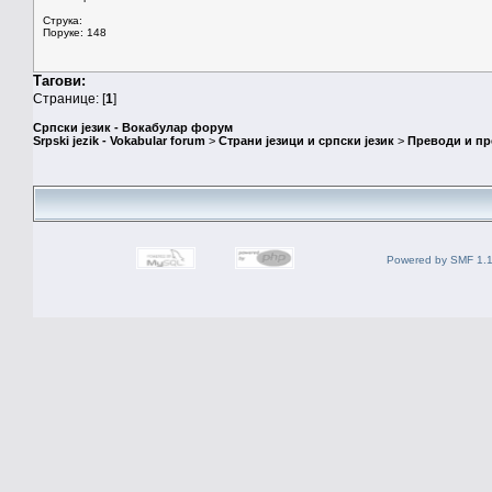
Струка:
Поруке: 148
Тагови:
Странице: [
1
]
Српски језик - Вокабулар форум
Srpski jezik - Vokabular forum
>
Страни језици и српски језик
>
Преводи и п
Powered by SMF 1.