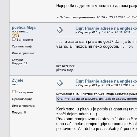
Најпре би надлежни морали то да нам разј
«
Задњи пут промењено: 20.26 ч. 25.11.2011. од Р
pčelica Maja
Одг: Pisanje adrese na englesk
посетилац
«
Одговор #10 у:
14.20 ч. 28.11.2011. »
Ван мреже
. . . a zašto sam ja samo gost? Da li ja to 
važno, ali možda mi neko odgovori. . . :-\
Организација:
Име и презиме:
Струка:
Поруке: 11
bzz bzzz bee,
pčelica Maja
Zvjele
Одг: Pisanje adrese na englesk
гост
«
Одговор #11 у:
23.09 ч. 28.11.2011. »
Ван мреже
Цитирано: s. z. link=topic=7105. msg64356#msg643
Станите, да ли ви шаљете, или дајете адресу неком
Организација:
Име и презиме:
Konkretno, u pitanju je potpis (signature) unu
Поруке: 8
znači dajem adresu. :)
Prvo sam namjeravao da stavim "Istocno Sar
smo našli neke primjere gdje se pominje East 
postavimo. Ali, dobro je saslušati još poneko 