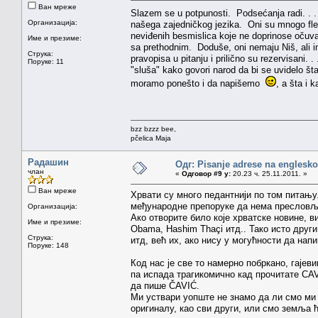
Ван мреже
Slazem se u potpunosti. Podsećanja radi. . . 
Организација:
našega zajedničkog jezika. Oni su mnogo fleks
neviđenih besmislica koje ne doprinose očuvanj
Име и презиме:
sa prethodnim. Doduše, oni nemaju Niš, ali i
Струка:
pravopisa u pitanju i prilično su rezervisan
Поруке: 11
"sluša" kako govori narod da bi se uvidelo šta
moramo ponešto i da napišemo
, a šta i 
bzz bzzz bee,
pčelica Maja
Радашин
Одг: Pisanje adrese na englesk
члан
«
Одговор #9 у:
20.23 ч. 25.11.2011. »
Ван мреже
Хрвати су много педантнији по том питању.
међународне препоруке да нема пресловљ
Организација:
Ако отворите било које хрватске новине, в
Име и презиме:
Obama, Hashim Thaçi итд.. Тако исто други
Струка:
итд, већ их, ако нису у могућности да нап
Поруке: 148
Код нас је све то намерно побркано, гаје
па испада трагикомично кад прочитате CAV
да пише ČAVIĆ.
Ми уствари уопште не знамо да ли смо ми 
оригиналу, као сви други, или смо земља 