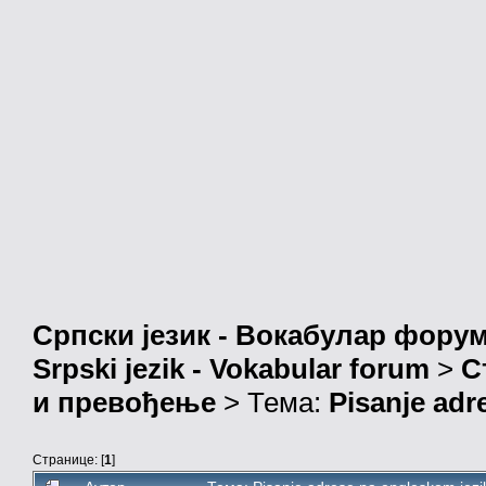
Српски језик - Вокабулар фору
Srpski jezik - Vokabular forum
>
С
и превођење
> Тема:
Pisanje adr
Странице: [
1
]