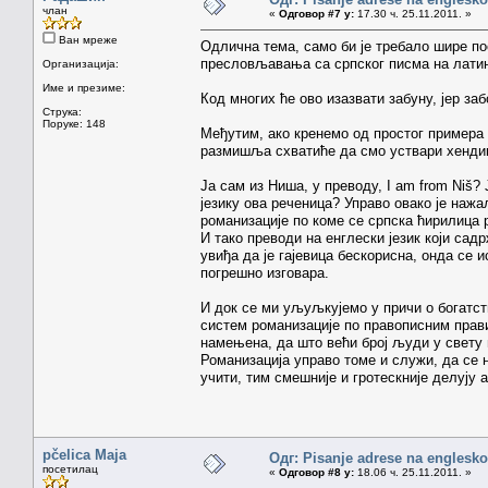
члан
«
Одговор #7 у:
17.30 ч. 25.11.2011. »
Ван мреже
Одлична тема, само би је требало шире пос
пресловљавања са српског писма на лати
Организација:
Име и презиме:
Код многих ће ово изазвати забуну, јер за
Струка:
Поруке: 148
Међутим, ако кренемо од простог примера 
размишља схватиће да смо уствари хендик
Ја сам из Ниша, у преводу, I am from Niš? 
језику ова реченица? Управо овако је нажа
романизације по коме се српска ћирилица р
И тако преводи на енглески језик који сад
увиђа да је гајевица бескорисна, онда се и
погрешно изговара.
И док се ми уљуљкујемо у причи о богатств
систем романизације по правописним прави
намењена, да што већи број људи у свету
Романизација управо томе и служи, да се н
учити, тим смешније и гротескније делују 
pčelica Maja
Одг: Pisanje adrese na englesk
посетилац
«
Одговор #8 у:
18.06 ч. 25.11.2011. »