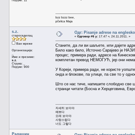
Поруке: 11
bzz bzzz bee,
pčelica Maja
s.z.
Одг: Pisanje adrese na englesk
староседелац
«
Одговор #6 у:
17.47 ч. 24.11.2011. »
Ван мреже
Станите, да ли ви шаљете, или дајете адр
Било како било, Источно Сарајево је НАЗ
Организација:
_
процес; примера ради, адресе на Кинеском
Име и презиме:
комплетан превод НЕМОГУЋ, јер они немај
s.z.
Струка:
_
Поруке: 900
У Кореји, примера ради, не користе уопште
онда и блокове, па улице, па све то у одно
Што се нас тиче, напишите слободно све ш
странци читати (Босна и Херцеговина, Евро
자세히 보아야
예쁘다
오래 보아야
사랑스럽다
너도 그렇다
Радашин
Одг: Pisanje adrese na englesk