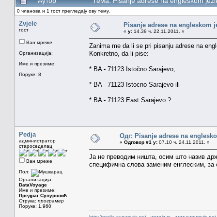
Аутор
Тема: Pisanje adrese na engleskom jez
0 чланова и 1 гост прегледају ову тему.
Zvjele
Pisanje adrese na engleskom j
гост
«
у:
14.39 ч. 22.11.2011. »
Ван мреже
Zanima me da li se pri pisanju adrese na eng
Konkretno, da li pise:
Организација:
Име и презиме:
* BA - 71123 Istočno Sarajevo,
Поруке: 8
* BA - 71123 Istocno Sarajevo ili
* BA - 71123 East Sarajevo ?
Pedja
Одг: Pisanje adrese na englesk
администратор
«
Одговор #1 у:
07.10 ч. 24.11.2011. »
староседелац
Ја не преводим ништа, осим што назив др
Ван мреже
специфична слова заменим енглеским, за с
Пол:
Организација:
DataVoyage
Име и презиме:
Предраг Супуровић
Струка:
програмер
Поруке: 1.960
http://pedja.supurovic.net
-
www.iz.rs
-
www.supurovic.net