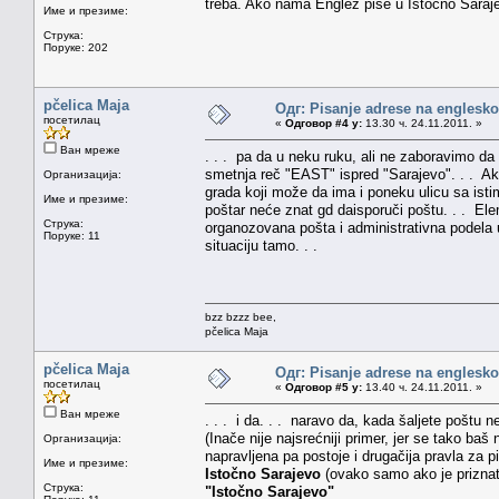
treba. Ako nama Englez piše u Istočno Saraje
Име и презиме:
Струка:
Поруке: 202
pčelica Maja
Одг: Pisanje adrese na englesk
посетилац
«
Одговор #4 у:
13.30 ч. 24.11.2011. »
Ван мреже
. . . pa da u neku ruku, ali ne zaboravimo d
smetnja reč "EAST" ispred "Sarajevo". . . Ako
Организација:
grada koji može da ima i poneku ulicu sa ist
Име и презиме:
poštar neće znat gd daisporuči poštu. . . Ele
Струка:
organozovana pošta i administrativna podela 
Поруке: 11
situaciju tamo. . .
bzz bzzz bee,
pčelica Maja
pčelica Maja
Одг: Pisanje adrese na englesk
посетилац
«
Одговор #5 у:
13.40 ч. 24.11.2011. »
Ван мреже
. . . i da. . . naravo da, kada šaljete poštu
(Inače nije najsrećniji primer, jer se tako b
Организација:
napravljena pa postoje i drugačija pravla za 
Име и презиме:
Istočno Sarajevo
(ovako samo ako je priznat
Струка:
"Istočno Sarajevo"