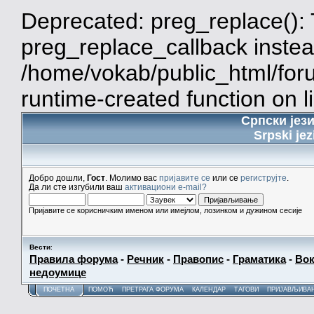
Deprecated: preg_replace(): 
preg_replace_callback instea
/home/vokab/public_html/for
runtime-created function on l
Српски јез
Srpski jez
Добро дошли,
Гост
. Молимо вас
пријавите се
или се
региструјте
.
Да ли сте изгубили ваш
активациони e-mail?
Пријавите се корисничким именом или имејлом, лозинком и дужином сесије
Вести
:
Правила форума
-
Речник
-
Правопис
-
Граматика
-
Вок
недоумице
ПОЧЕТНА
ПОМОЋ
ПРЕТРАГА ФОРУМА
КАЛЕНДАР
ТАГОВИ
ПРИЈАВЉИВА