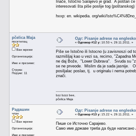
Inače, Istočno Sarajevo je grad. A poštari će v
interesovati šta piše poslije tog (poštanskog) b
hxxp: en. wikipedia. org/wiki/Isto%C4%8Dno
pčelica Maja
Одг: Pisanje adrese na englesk
посетилац
«
Одговор #12 у:
10.53 ч. 29.11.2011. »
Ван мреже
Piše se Istočno ili Istocno (u zavisnoszi od t
razmišljaj kao u vezi sa, recimo, "Zapadna Mor
Организација:
ne daj Bože, "Lower Dubrava". Svuda su "zapad
Име и презиме:
se ne prveode. Mislim da je sada jasnije. O
Струка:
posiljalac poslao, tj. u originalu i nema pot
Поруке: 11
znači.
bzz bzzz bee,
pčelica Maja
Радашин
Одг: Pisanje adrese na englesk
члан
«
Одговор #13 у:
15.22 ч. 29.11.2011. »
Ван мреже
Пише се Источно Сарајево.
Само име државе треба да буде написано 
Организација:
Име и презиме: