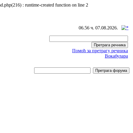
d.php(216) : runtime-created function on line 2
06.56 ч. 07.08.2026.
Помоћ за претрагу речника
Вокабулара