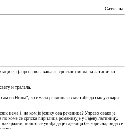
Сачувана
изације, тј. пресловљавања са српског писма на латиничко
свету и тралала.
а сам из Ниша", ко имало размишља схватиће да смо уствари
език нема š, на ком је језику ова реченица? Управо овако је
е по коме се српска ћирилица романизује у Гајеву латиницу.
накарадни, пошто се увиђа да је гајевица бескорисна, онда се
говара.