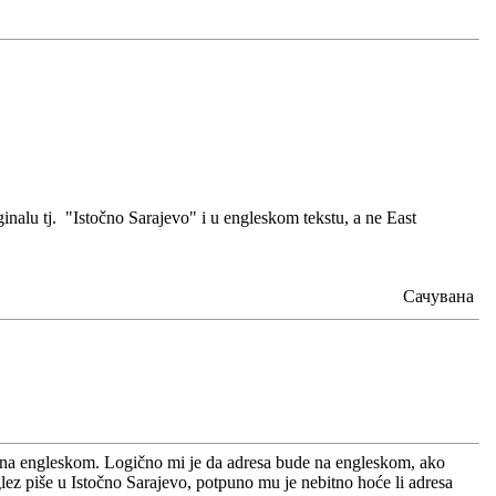
ginalu tj. "Istočno Sarajevo" i u engleskom tekstu, a ne East
Сачувана
mo na engleskom. Logično mi je da adresa bude na engleskom, ako
ez piše u Istočno Sarajevo, potpuno mu je nebitno hoće li adresa