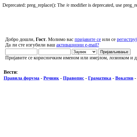
Deprecated: preg_replace(): The /e modifier is deprecated, use preg_
Добро дошли,
Гост
. Молимо вас
пријавите се
или се
региструј
Да ли сте изгубили ваш
активациони e-mail?
Пријавите се корисничким именом или имејлом, лозинком и 
Вести
:
Правила форума
-
Речник
-
Правопис
-
Граматика
-
Вокатив