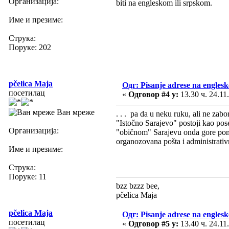
Организација:
biti na engleskom ili srpskom.
Име и презиме:
Струка:
Поруке: 202
pčelica Maja
Одг: Pisanje adrese na engles
посетилац
«
Одговор #4 у:
13.30 ч. 24.11
Ван мреже
. . . pa da u neku ruku, ali ne za
"Istočno Sarajevo" postoji kao pos
Организација:
"običnom" Sarajevu onda gore pomen
organozovana pošta i administrativn
Име и презиме:
Струка:
Поруке: 11
bzz bzzz bee,
pčelica Maja
pčelica Maja
Одг: Pisanje adrese na engles
посетилац
«
Одговор #5 у:
13.40 ч. 24.11