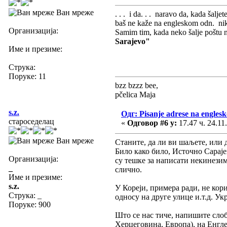
Ван мреже
. . . i da. . . naravo da, kada šal
baš ne kaže na engleskom odn. niko
Организација:
Samim tim, kada neko šalje poštu
Sarajevo"
Име и презиме:
Струка:
Поруке: 11
bzz bzzz bee,
pčelica Maja
s.z.
Одг: Pisanje adrese na engles
староседелац
«
Одговор #6 у:
17.47 ч. 24.11
Ван мреже
Станите, да ли ви шаљете, или 
Било како било, Источно Сарај
Организација:
су тешке за написати некинезим
_
слично.
Име и презиме:
s.z.
У Кореји, примера ради, не кори
Струка:
_
односу на друге улице и.т.д. Ук
Поруке: 900
Што се нас тиче, напишите сло
Херцеговина, Европа), на Енгле