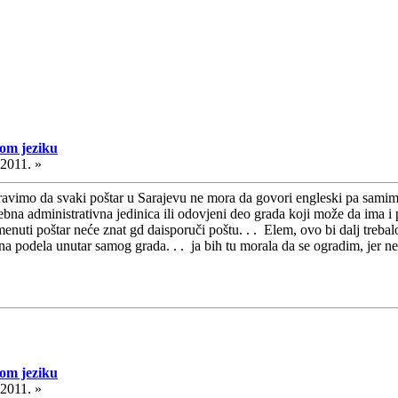
kom jeziku
.2011. »
boravimo da svaki poštar u Sarajevu ne mora da govori engleski pa sam
ebna administrativna jedinica ili odovjeni deo grada koji može da ima i
uti poštar neće znat gd daisporuči poštu. . . Elem, ovo bi dalj trebalo
a podela unutar samog grada. . . ja bih tu morala da se ogradim, jer ne
kom jeziku
.2011. »