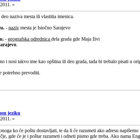
.2011. »
 deo naziva mesta ili vlastitia imenica.
vu.
-
naziv
mesta je Istočno Sarajevo
vu.
-
geografska odrednica
dela grada gde Maja živi
Sarajevo
.
 i nosi takvo ime kao opština ili deo grada, tada bi trebalo pisati u ori
e potrebno prevoditi.
kom jeziku
.2011. »
 onoga ko će poštu dostavljati, te da li će razumeti ako adresu napiše
e, gde će je i poštar razumeti i odneti pismo gde treba. Ako nama Engl