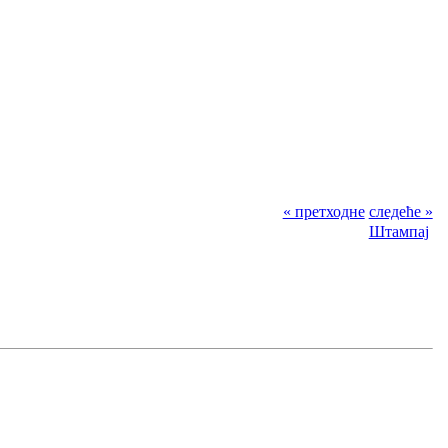
« претходне
следеће »
Штампај