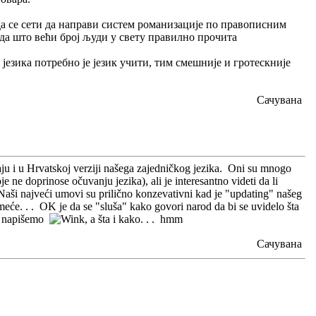
 да се сети да направи систем романизације по правописним
 да што већи број људи у свету правилно прочита
језика потребно је језик учити, тим смешније и гротескније
Сачувана
aju i u Hrvatskoj verziji našega zajedničkog jezika. Oni su mnogo
e ne doprinose očuvanju jezika), ali je interesantno videti da li
Naši najveći umovi su prilično konzevativni kad je "updating" našeg
meće. . . OK je da se "sluša" kako govori narod da bi se uvidelo šta
da napišemo
, a šta i kako. . . hmm
Сачувана