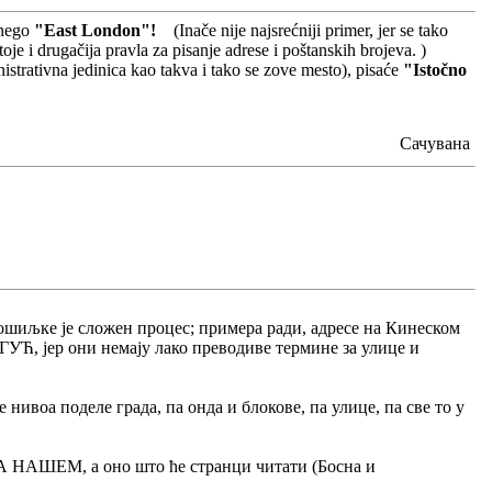
nego
"East London"!
(Inače nije najsrećniji primer, jer se tako
e i drugačija pravla za pisanje adrese i poštanskih brojeva. )
strativna jedinica kao takva i tako se zove mesto), pisaće
"Istočno
Сачувана
ошиљке је сложен процес; примера ради, адресе на Кинеском
УЋ, јер они немају лако преводиве термине за улице и
 нивоа поделе града, па онда и блокове, па улице, па све то у
 НА НАШЕМ, а оно што ће странци читати (Босна и