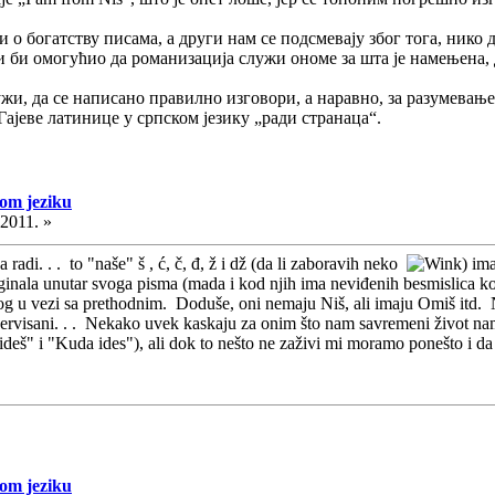
 о богатству писама, а други нам се подсмевају због тога, нико
ји би омогућио да романизација служи ономе за шта је намењена,
жи, да се написано правилно изговори, а наравно, за разумевање 
ајеве латинице у српском језику „ради странаца“.
kom jeziku
.2011. »
adi. . . to "naše" š , ć, č, đ, ž i dž (da li zaboravih neko
) im
riginala unutar svoga pisma (mada i kod njih ima neviđenih besmislica koj
og u vezi sa prethodnim. Doduše, oni nemaju Niš, ali imaju Omiš itd. 
rezervisani. . . Nekako uvek kaskaju za onim što nam savremeni život na
 ideš" i "Kuda ides"), ali dok to nešto ne zaživi mi moramo ponešto i 
kom jeziku