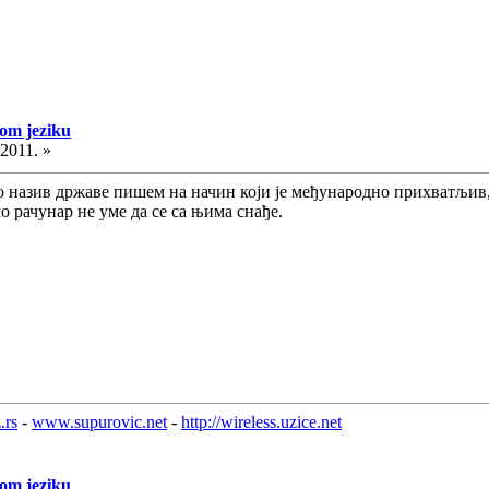
kom jeziku
.2011. »
о назив државе пишем на начин који је међународно прихватљив
мо рачунар не уме да се са њима снађе.
.rs
-
www.supurovic.net
-
http://wireless.uzice.net
kom jeziku