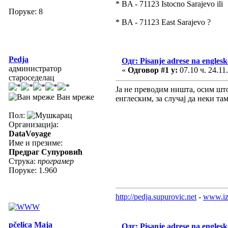
* BA - 71123 Istocno Sarajevo ili
Поруке: 8
* BA - 71123 East Sarajevo ?
Pedja
Одг: Pisanje adrese na engles
администратор
«
Одговор #1 у:
07.10 ч. 24.11
староседелац
Ја не преводим ништа, осим шт
Ван мреже
енглеским, за случај да неки та
Пол:
Организација:
DataVoyage
Име и презиме:
Предраг Супуровић
Струка:
програмер
Поруке: 1.960
http://pedja.supurovic.net
-
www.iz
pčelica Maja
Одг: Pisanje adrese na engles