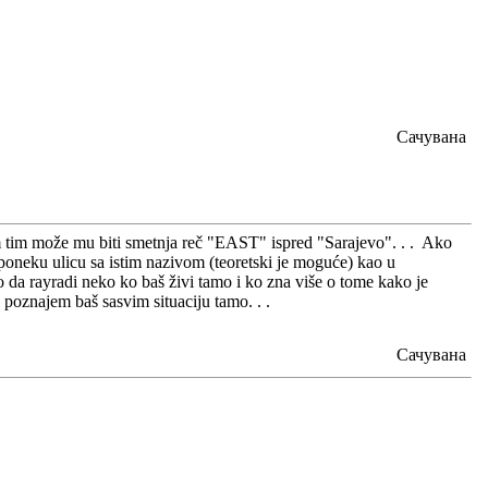
Сачувана
im tim može mu biti smetnja reč "EAST" ispred "Sarajevo". . . Ako
 poneku ulicu sa istim nazivom (teoretski je moguće) kao u
 da rayradi neko ko baš živi tamo i ko zna više o tome kako je
 poznajem baš sasvim situaciju tamo. . .
Сачувана