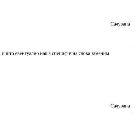
Сачувана
, и што евентуално наша специфична слова заменим
Сачувана