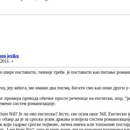
kom jeziku
.2011. »
ло шире поставити, тачније треба је поставити као питање роман
ну, јер забога, ми имамо два писма, богати смо као нико други у 
г примера превода обичне просте реченице на енглески, нпр, "ј
емени систем романизације.
from Niš? Је ли ово енглески? Јесте, све осим овог Niš. Енглески ј
 обзир да је за српски језик држава усвојила систем романизациј
к који садрже српске појмове, лична имена или топониме постају 
е „I am from Nis“, што је опет лоше, јер се топоним погрешно из