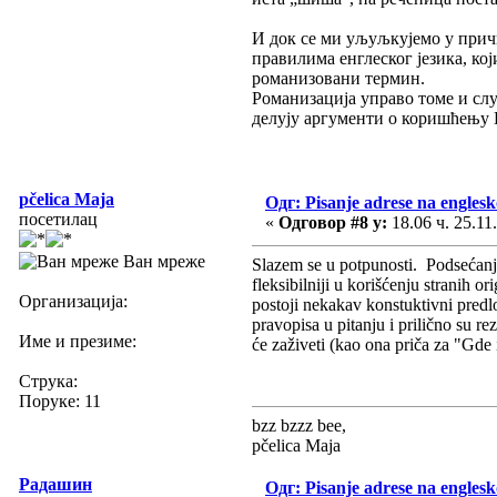
И док се ми уљуљкујемо у причи
правилима енглеског језика, ко
романизовани термин.
Романизација управо томе и слу
делују аргументи о коришћењу Г
pčelica Maja
Одг: Pisanje adrese na engles
посетилац
«
Одговор #8 у:
18.06 ч. 25.11
Ван мреже
Slazem se u potpunosti. Podsećanja r
fleksibilniji u korišćenju stranih o
Организација:
postoji nekakav konstuktivni predl
pravopisa u pitanju i prilično su 
Име и презиме:
će zaživeti (kao ona priča za "Gde
Струка:
Поруке: 11
bzz bzzz bee,
pčelica Maja
Радашин
Одг: Pisanje adrese na engles