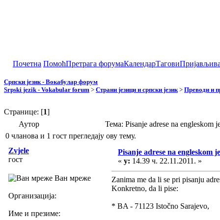
Почетна
Помоћ
Претрага форума
Календар
Тагови
Пријављив
Српски језик - Вокабулар форум
Srpski jezik - Vokabular forum
>
Страни језици и српски језик
>
Преводи и 
Странице: [
1
]
Аутор
Тема: Pisanje adrese na engleskom
0 чланова и 1 гост прегледају ову тему.
Zvjele
Pisanje adrese na engleskom j
гост
«
у:
14.39 ч. 22.11.2011. »
Ван мреже
Zanima me da li se pri pisanju adr
Konkretno, da li pise:
Организација:
* BA - 71123 Istočno Sarajevo,
Име и презиме: