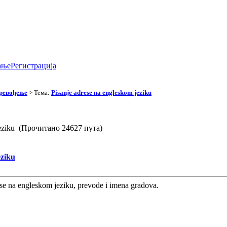
ање
Регистрација
превођење
> Тема:
Pisanje adrese na engleskom jeziku
 jeziku (Прочитано 24627 пута)
eziku
ese na engleskom jeziku, prevode i imena gradova.