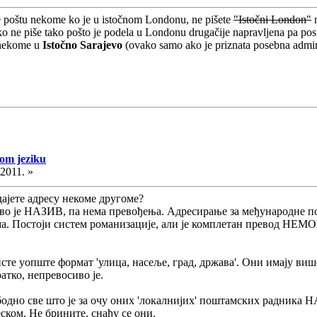
jete poštu nekome ko je u istočnom Londonu, ne pišete
"Istočni London"
 ne piše tako pošto je podela u Londonu drugačije napravljena pa postoj
 nekome u
Istočno Sarajevo
(ovako samo ako je priznata posebna admini
kom jeziku
.2011. »
дајете адресу некоме другоме?
ево је НАЗИВ, па нема превођења. Адресирање за међународне п
а. Постоји систем романизације, али је комплетан превод НЕМОГ
сте уопште формат 'улица, насеље, град, држава'. Они имају више
ратко, непревосиво је.
бодно све што је за очу оних 'локалнијих' поштамских радника
ском. Не брините, снађу се они.