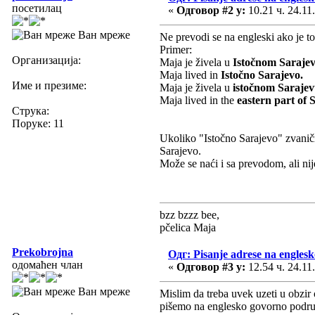
посетилац
«
Одговор #2 у:
10.21 ч. 24.11
Ван мреже
Ne prevodi se na engleski ako je to
Primer:
Организација:
Maja je živela u
Istočnom Saraje
Maja lived in
Istočno Sarajevo.
Име и презиме:
Maja je živela u
istočnom Saraje
Maja lived in the
eastern part of 
Струка:
Поруке: 11
Ukoliko "Istočno Sarajevo" zvanično
Sarajevo.
Može se naći i sa prevodom, ali nij
bzz bzzz bee,
pčelica Maja
Prekobrojna
Одг: Pisanje adrese na engles
одомаћен члан
«
Одговор #3 у:
12.54 ч. 24.11
Ван мреже
Mislim da treba uvek uzeti u obzir
pišemo na englesko govorno područj