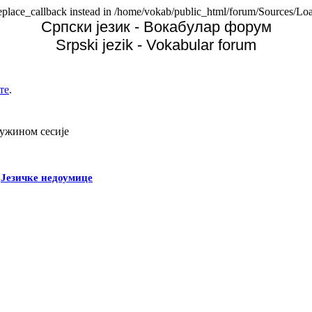
replace_callback instead in /home/vokab/public_html/forum/Sources/Loa
Српски језик - Вокабулар форум
Srpski jezik - Vokabular forum
те
.
дужином сесије
-
Језичке недоумице