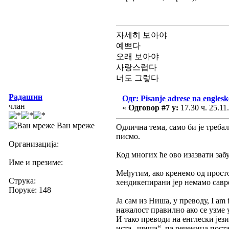
자세히 보아야
예쁘다
오래 보아야
사랑스럽다
너도 그렇다
Радашин
Одг: Pisanje adrese na engles
члан
«
Одговор #7 у:
17.30 ч. 25.11
Ван мреже
Одлична тема, само би је треба
писмо.
Организација:
Код многих ће ово изазвати забу
Име и презиме:
Међутим, ако кренемо од просто
Струка:
хендикепирани јер немамо савр
Поруке: 148
Ја сам из Ниша, у преводу, I am 
нажалост правилно ако се узме у
И тако преводи на енглески јези
иста „шиша“, па реченица постај