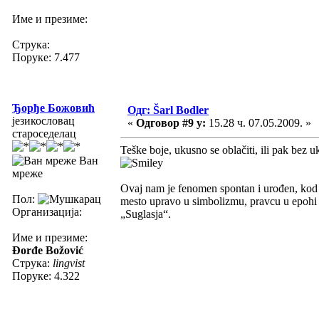
Име и презиме:
Струка:
Поруке: 7.477
Ђорђе Божовић
Одг: Šarl Bodler
језикословац
«
Одговор #9 у:
15.28 ч. 07.05.2009. »
староседелац
Teške boje, ukusno se oblačiti, ili pak bez u
Ван
мреже
Ovaj nam je fenomen spontan i urođen, kod ne
Пол:
mesto upravo u simbolizmu, pravcu u epohi m
Организација:
„Suglasja“.
Име и презиме:
Đorđe Božović
Струка:
lingvist
Поруке: 4.322