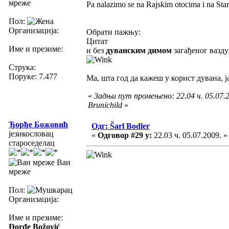
мреже
Pa nalazimo se na Rajskim otocima i na Sta
Пол:
Организација:
Обрати пажњу:
Цитат
Име и презиме:
и без
дуванским димом
загађеног ваздух
Струка:
Поруке: 7.477
Ма, шта год да кажеш у корист дувана, ј
«
Задњи пут промењено: 22.04 ч. 05.07.2
Brunichild
»
Ђорђе Божовић
Одг: Šarl Bodler
језикословац
«
Одговор #29 у:
22.03 ч. 05.07.2009. »
староседелац
Ван
мреже
Пол:
Организација:
Име и презиме:
Đorđe Božović