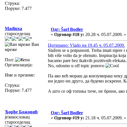
Струка:
Поруке: 7.477
Madiuxa
Одг: Šarl Bodler
староседелац
«
Одговор #18 у:
20.28 ч. 05.07.2009. »
Ван
Цитирано: Vlado на 19.45 ч. 05.07.2009.
мреже
Slažem se u potpunosti. Treba imati mjere i
bih više volio da je obrnuto. Inspiracija koj
Пол:
bacamo pare bez ikakvih pozitivnih efekata.
Организација:
No, odosmo u off topic ponovo
Име и презиме:
Па ако већ мораш да конзумираш неку др
ни једно ни друго, да будемо искрени. К
Струка:
Поруке: 7.477
А што се оф топика тиче, не брини, ако 
Ђорђе Божовић
Одг: Šarl Bodler
језикословац
«
Одговор #19 у:
21.18 ч. 05.07.2009. »
староседелац