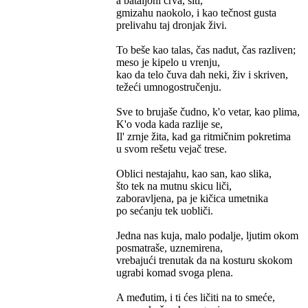
a bataljoni crva, siti,
gmizahu naokolo, i kao tečnost gusta
prelivahu taj dronjak živi.
To beše kao talas, čas nadut, čas razliven;
meso je kipelo u vrenju,
kao da telo čuva dah neki, živ i skriven,
težeći umnogostručenju.
Sve to brujaše čudno, k'o vetar, kao plima,
K'o voda kada razlije se,
Il' zrnje žita, kad ga ritmičnim pokretima
u svom rešetu vejač trese.
Oblici nestajahu, kao san, kao slika,
što tek na mutnu skicu liči,
zaboravljena, pa je kičica umetnika
po sećanju tek uobliči.
Jedna nas kuja, malo podalje, ljutim okom
posmatraše, uznemirena,
vrebajući trenutak da na kosturu skokom
ugrabi komad svoga plena.
A međutim, i ti ćes ličiti na to smeće,