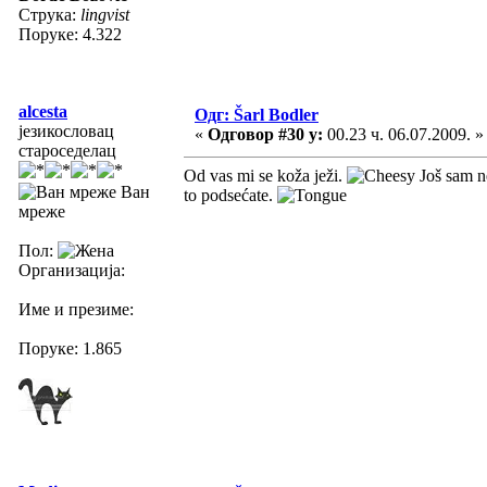
Струка:
lingvist
Поруке: 4.322
alcesta
Одг: Šarl Bodler
језикословац
«
Одговор #30 у:
00.23 ч. 06.07.2009. »
староседелац
Od vas mi se koža ježi.
Još sam ne
Ван
to podsećate.
мреже
Пол:
Организација:
Име и презиме:
Поруке: 1.865