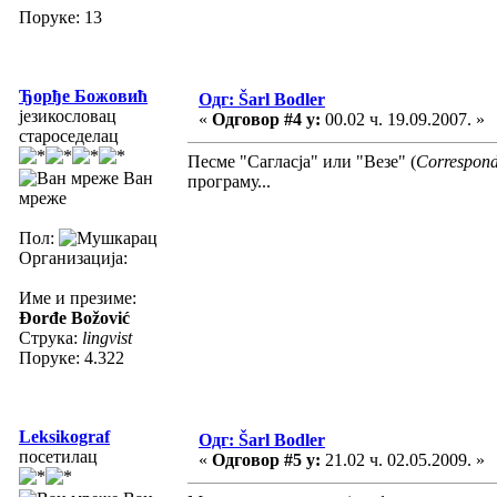
Поруке: 13
Ђорђе Божовић
Одг: Šarl Bodler
језикословац
«
Одговор #4 у:
00.02 ч. 19.09.2007. »
староседелац
Песме "Сагласја" или "Везе" (
Correspon
Ван
програму...
мреже
Пол:
Организација:
Име и презиме:
Đorđe Božović
Струка:
lingvist
Поруке: 4.322
Leksikograf
Одг: Šarl Bodler
посетилац
«
Одговор #5 у:
21.02 ч. 02.05.2009. »