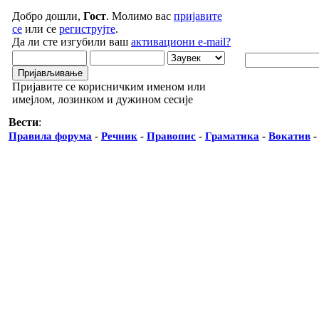
Добро дошли,
Гост
. Молимо вас
пријавите
се
или се
региструјте
.
Да ли сте изгубили ваш
активациони e-mail?
Пријавите се корисничким именом или
имејлом, лозинком и дужином сесије
Вести
:
Правила форума
-
Речник
-
Правопис
-
Граматика
-
Вокатив