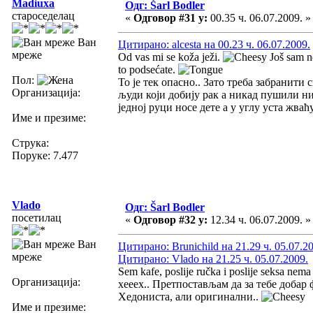
Madiuxa
Одг: Šarl Bodler
староседелац
«
Одговор #31 у:
00.35 ч. 06.07.2009. »
Ван
Цитирано: alcesta на 00.23 ч. 06.07.2009.
мреже
Od vas mi se koža ježi.
Još sam ne
to podsećate.
Пол:
То је тек опасно.. Зато треба забранити 
Организација:
људи који добију рак а никад пушили ни
једној руци носе дете а у углу уста жваћу
Име и презиме:
Струка:
Поруке: 7.477
Vlado
Одг: Šarl Bodler
посетилац
«
Одговор #32 у:
12.34 ч. 06.07.2009. »
Ван
Цитирано: Brunichild на 21.29 ч. 05.07.2
мреже
Цитирано: Vlado на 21.25 ч. 05.07.2009.
Sem kafe, poslije ručka i poslije seksa nema
Организација:
хееех.. Претпостављам да за тебе добар 
Хедониста, али оригинални..
Име и презиме: