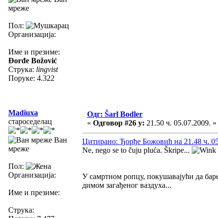
мреже
Пол:
Организација:
Име и презиме:
Đorđe Božović
Струка:
lingvist
Поруке: 4.322
Madiuxa
Одг: Šarl Bodler
староседелац
«
Одговор #26 у:
21.50 ч. 05.07.2009. »
Ван
Цитирано: Ђорђе Божовић на 21.48 ч. 05
мреже
Ne, nego se to čuju pluća. Škripe...
Пол:
Организација:
У самртном ропцу, покушавајући да баре
димом загађеног ваздуха...
Име и презиме:
Струка: