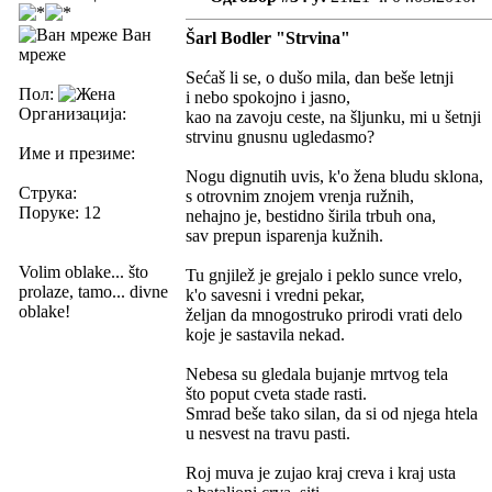
Ван
Šarl Bodler "Strvina"
мреже
Sećaš li se, o dušo mila, dan beše letnji
Пол:
i nebo spokojno i jasno,
Организација:
kao na zavoju ceste, na šljunku, mi u šetnji
strvinu gnusnu ugledasmo?
Име и презиме:
Nogu dignutih uvis, k'o žena bludu sklona,
Струка:
s otrovnim znojem vrenja ružnih,
Поруке: 12
nehajno je, bestidno širila trbuh ona,
sav prepun isparenja kužnih.
Volim oblake... što
Tu gnjilež je grejalo i peklo sunce vrelo,
prolaze, tamo... divne
k'o savesni i vredni pekar,
oblake!
željan da mnogostruko prirodi vrati delo
koje je sastavila nekad.
Nebesa su gledala bujanje mrtvog tela
što poput cveta stade rasti.
Smrad beše tako silan, da si od njega htela
u nesvest na travu pasti.
Roj muva je zujao kraj creva i kraj usta