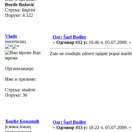
Đorđe Božović
Струка:
lingvist
Поруке: 4.322
Vlado
Одг: Šarl Bodler
посетилац
«
Одговор #12 у:
16.46 ч. 05.07.2009. »
Ван
Zato ne osuđujte zdrave opijate poput mari
мреже
Организација:
Име и презиме:
Струка:
student
Поруке: 36
Ђорђе Божовић
Одг: Šarl Bodler
језикословац
«
Одговор #13 у:
18.22 ч. 05.07.2009. »
староседелац