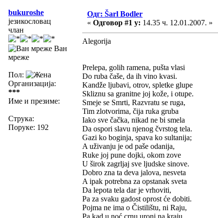
bukuroshe
Одг: Šarl Bodler
језикословац
«
Одговор #1 у:
14.35 ч. 12.01.2007. »
члан
Alegorija
Ван
мреже
Prelepa, golih ramena, pušta vlasi
Пол:
Do ruba čaše, da ih vino kvasi.
Организација:
Kandže ljubavi, otrov, spletke glupe
***
Skliznu sa granitne joj kože, i otupe.
Име и презиме:
Smeje se Smrti, Razvratu se ruga,
Tim zlotvorima, čija ruka gruba
Струка:
Iako sve čačka, nikad ne bi smela
Поруке: 192
Da ospori slavu njenog čvrstog tela.
Gazi ko boginja, spava ko sultanija;
A uživanju je od paše odanija,
Ruke joj pune dojki, okom zove
U širok zagrljaj sve ljudske sinove.
Dobro zna ta deva jalova, nesveta
A ipak potrebna za opstanak sveta
Da lepota tela dar je vrhoviti,
Pa za svaku gadost oprost će dobiti.
Pojma ne ima o Čistilištu, ni Raju,
Pa kad u noć crnu uroni na kraju,