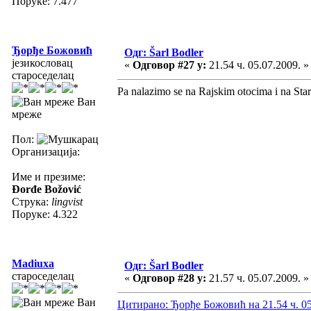
Поруке: 7.477
Ђорђе Божовић
Одг: Šarl Bodler
језикословац
«
Одговор #27 у:
21.54 ч. 05.07.2009. »
староседелац
Pa nalazimo se na Rajskim otocima i na Sta
Ван
мреже
Пол:
Организација:
Име и презиме:
Đorđe Božović
Струка:
lingvist
Поруке: 4.322
Madiuxa
Одг: Šarl Bodler
староседелац
«
Одговор #28 у:
21.57 ч. 05.07.2009. »
Ван
Цитирано: Ђорђе Божовић на 21.54 ч. 05