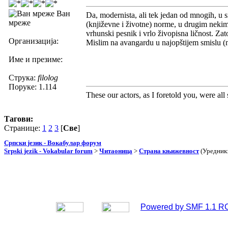
Ван
Da, modernista, ali tek jedan od mnogih, u s
мреже
(književne i životne) norme, u drugim neki
vrhunski pesnik i vrlo živopisna ličnost. Za
Организација:
Mislim na avangardu u najopštijem smislu (n
Име и презиме:
Струка:
filolog
Поруке: 1.114
These our actors, as I foretold you, were all sp
Тагови:
Странице:
1
2
3
[
Све
]
Српски језик - Вокабулар форум
Srpski jezik - Vokabular forum
>
Читаоница
>
Страна књижевност
(Уредник
Powered by SMF 1.1 R