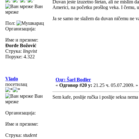
Duvan jeste izuzetno štetan, ali ne mislim da 
Ван
Americi, na početku prošlog veka. I čemu, 
мреже
Ja se samo ne slažem da duvan ničemu ne val
Пол:
Организација:
Име и презиме:
Đorđe Božović
Струка:
lingvist
Поруке: 4.322
Vlado
Одг: Šarl Bodler
посетилац
«
Одговор #20 у:
21.25 ч. 05.07.2009. »
Ван
Sem kafe, poslije ručka i poslije seksa nema
мреже
Организација:
Име и презиме:
Струка:
student