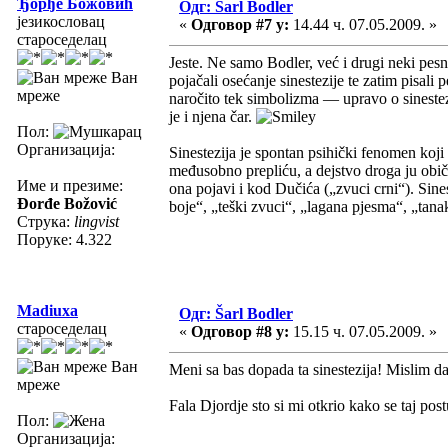
Ђорђе Божовић
Одг: Šarl Bodler
језикословац
«
Одговор #7 у:
14.44 ч. 07.05.2009. »
староседелац
Jeste. Ne samo Bodler, već i drugi neki pesni
Ван
pojačali osećanje sinestezije te zatim pisali
мреже
naročito tek simbolizma — upravo o sinestez
je i njena čar.
Пол:
Организација:
Sinestezija je spontan psihički fenomen koji 
međusobno prepliću, a dejstvo droga ju obič
Име и презиме:
ona pojavi i kod Dučića („zvuci crni“). Sines
Đorđe Božović
boje“, „teški zvuci“, „lagana pjesma“, „tanak
Струка:
lingvist
Поруке: 4.322
Madiuxa
Одг: Šarl Bodler
староседелац
«
Одговор #8 у:
15.15 ч. 07.05.2009. »
Ван
Meni sa bas dopada ta sinestezija! Mislim da
мреже
Fala Djordje sto si mi otkrio kako se taj pos
Пол:
Организација: