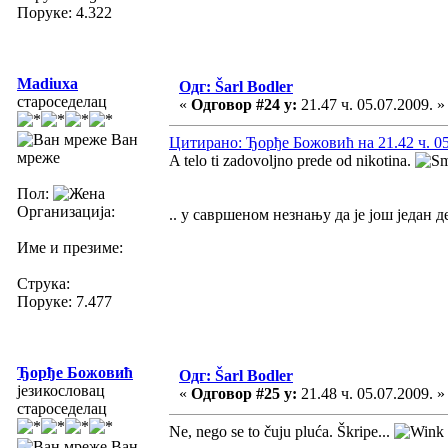
Поруке: 4.322
Madiuxa
Одг: Šarl Bodler
староседелац
«
Одговор #24 у:
21.47 ч. 05.07.2009. »
Ван
Цитирано: Ђорђе Божовић на 21.42 ч. 05
мреже
A telo ti zadovoljno prede od nikotina.
Пол:
Организација:
.. у савршеном незнању да је још један д
Име и презиме:
Струка:
Поруке: 7.477
Ђорђе Божовић
Одг: Šarl Bodler
језикословац
«
Одговор #25 у:
21.48 ч. 05.07.2009. »
староседелац
Ne, nego se to čuju pluća. Škripe...
Ван