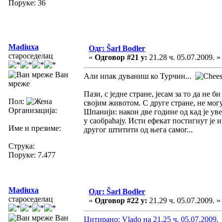
Поруке: 36
Madiuxa
Одг: Šarl Bodler
староседелац
«
Одговор #21 у:
21.28 ч. 05.07.2009. »
Ван
Али ипак дуваниш ко Турчин...
мреже
Пази, с једне стране, јесам за то да не 
Пол:
својим животом. С друге стране, не мог
Организација:
Шпанији: након две године од кад је уве
у саобраћају. Исти ефекат постигнут је 
Име и презиме:
другог штитити од њега самог...
Струка:
Поруке: 7.477
Madiuxa
Одг: Šarl Bodler
староседелац
«
Одговор #22 у:
21.29 ч. 05.07.2009. »
Ван
Цитирано: Vlado на 21.25 ч. 05.07.2009.