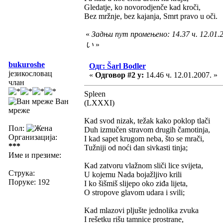
Gledatje, ko novorodjenče kad kroči,
Bez mržnje, bez kajanja, Smrt pravo u oči.
«
Задњи пут промењено: 14.37 ч. 12.0
い
»
bukuroshe
Одг: Šarl Bodler
језикословац
«
Одговор #2 у:
14.46 ч. 12.01.2007. »
члан
Spleen
Ван
(LXXXI)
мреже
Kad svod nizak, težak kako poklop tlači
Пол:
Duh izmučen stravom drugih čamotinja,
Организација:
I kad sapet krugom neba, što se mrači,
***
Tužniji od noći dan sivkasti tinja;
Име и презиме:
Kad zatvoru vlažnom sliči lice svijeta,
Струка:
U kojemu Nada bojažljivo krili
Поруке: 192
I ko šišmiš slijepo oko ziđa lijeta,
O stropove glavom udara i svili;
Kad mlazovi pljušte jednolika zvuka
I rešetku rišu tamnice prostrane,