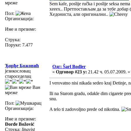
мреже
Sem kafe, poslije ručka i poslije seksa nema
хееех.. Претпостављам да за тебе добар 
Пол:
Хедониста, али оригинални..
Организација:
Име и презиме:
Струка:
Поруке: 7.477
Ђорђе Божовић
Одг: Šarl Bodler
језикословац
«
Одговор #23 у:
21.42 ч. 05.07.2009. »
староседелац
I verovatno nisi nikada sedeo kraj Đetinje, 
Ван
мреже
Ili na Starom gradu, odakle dim cigarete pre
snu.
Пол:
Организација:
A telo ti zadovoljno prede od nikotina.
Име и презиме:
Đorđe Božović
Струка:
lingvist