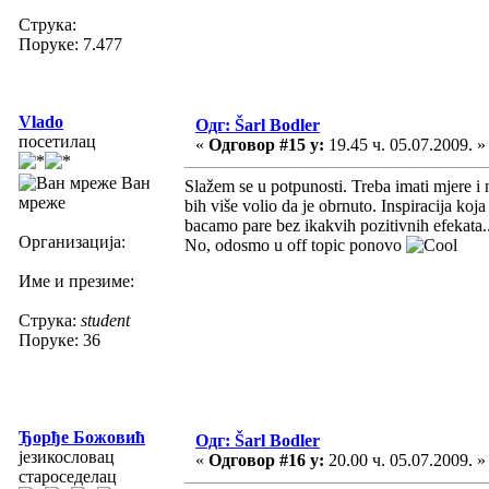
Струка:
Поруке: 7.477
Vlado
Одг: Šarl Bodler
посетилац
«
Одговор #15 у:
19.45 ч. 05.07.2009. »
Ван
Slažem se u potpunosti. Treba imati mjere i
мреже
bih više volio da je obrnuto. Inspiracija koj
bacamo pare bez ikakvih pozitivnih efekata.
Организација:
No, odosmo u off topic ponovo
Име и презиме:
Струка:
student
Поруке: 36
Ђорђе Божовић
Одг: Šarl Bodler
језикословац
«
Одговор #16 у:
20.00 ч. 05.07.2009. »
староседелац