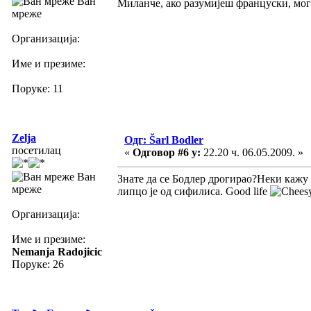
Ван
Миланче, ако разумијеш француски, могу 
мреже
Организација:
Име и презиме:
Поруке: 11
Zelja
Одг: Šarl Bodler
посетилац
«
Одговор #6 у:
22.20 ч. 06.05.2009. »
Ван
Знате да се Бодлер дрогирао?Неки кажу 
мреже
липцо је од сифилиса. Good life
Организација:
Име и презиме:
Nemanja Radojicic
Поруке: 26