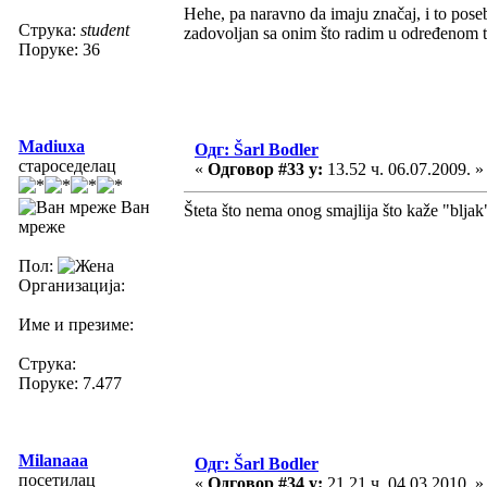
Hehe, pa naravno da imaju značaj, i to pose
Струка:
student
zadovoljan sa onim što radim u određenom t
Поруке: 36
Madiuxa
Одг: Šarl Bodler
староседелац
«
Одговор #33 у:
13.52 ч. 06.07.2009. »
Ван
Šteta što nema onog smajlija što kaže "bljak
мреже
Пол:
Организација:
Име и презиме:
Струка:
Поруке: 7.477
Milanaaa
Одг: Šarl Bodler
посетилац
«
Одговор #34 у:
21.21 ч. 04.03.2010. »