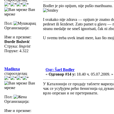
Bodler je pio opijum, nije pušio marihuanu. Ne
Ван
мреже
I svakako nije zdrava — opijum je znatno do
Пол:
pedeset ili šezdeset. Zato pamet u glavu — ma
Организација:
stranu medalje ne smeš ignorisati, čak ni zbo
Име и презиме:
U svemu treba uvek imati mere, kao što moj
Đorđe Božović
Струка:
lingvist
Поруке: 4.322
Madiuxa
Одг: Šarl Bodler
староседелац
«
Одговор #14 у:
18.40 ч. 05.07.2009. »
Ван
У Каталонији се продају таблете мариху
мреже
чак се усуђујем рећи бенигнија од дуван
врло опрезан и не претеривати.
Пол:
Организација:
Име и презиме: