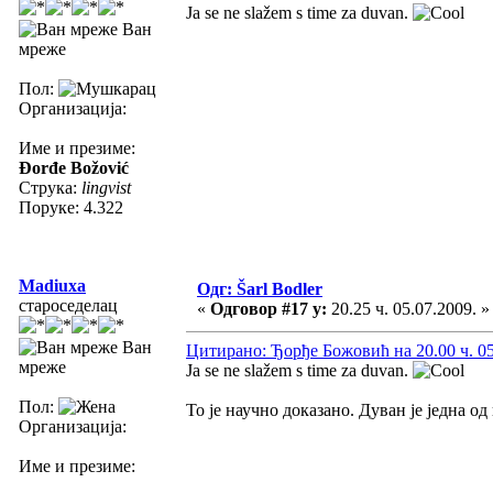
Ja se ne slažem s time za duvan.
Ван
мреже
Пол:
Организација:
Име и презиме:
Đorđe Božović
Струка:
lingvist
Поруке: 4.322
Madiuxa
Одг: Šarl Bodler
староседелац
«
Одговор #17 у:
20.25 ч. 05.07.2009. »
Ван
Цитирано: Ђорђе Божовић на 20.00 ч. 05
мреже
Ja se ne slažem s time za duvan.
Пол:
То је научно доказано. Дуван је једна о
Организација:
Име и презиме: