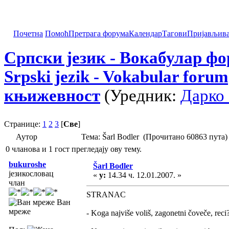
Почетна
Помоћ
Претрага форума
Календар
Тагови
Пријављив
Српски језик - Вокабулар ф
Srpski jezik - Vokabular forum
књижевност
(Уредник:
Дарко
Странице:
1
2
3
[
Све
]
Аутор
Тема: Šarl Bodler (Прочитано 60863 пута)
0 чланова и 1 гост прегледају ову тему.
bukuroshe
Šarl Bodler
језикословац
«
у:
14.34 ч. 12.01.2007. »
члан
STRANAC
Ван
мреже
- Koga najviše voliš, zagonetni čoveče, reci? 