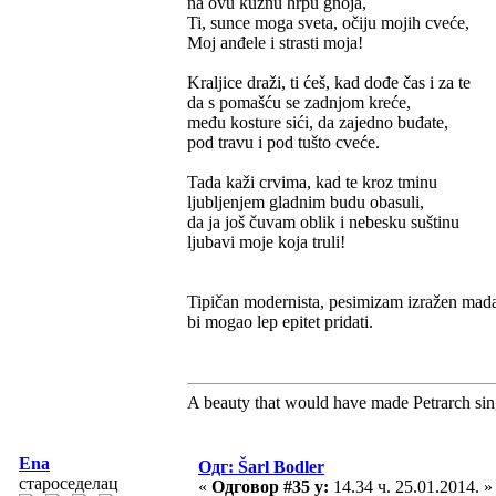
na ovu kužnu hrpu gnoja,
Ti, sunce moga sveta, očiju mojih cveće,
Moj anđele i strasti moja!
Kraljice draži, ti ćeš, kad dođe čas i za te
da s pomašću se zadnjom kreće,
među kosture sići, da zajedno buđate,
pod travu i pod tušto cveće.
Tada kaži crvima, kad te kroz tminu
ljubljenjem gladnim budu obasuli,
da ja još čuvam oblik i nebesku suštinu
ljubavi moje koja truli!
Tipičan modernista, pesimizam izražen mada
bi mogao lep epitet pridati.
A beauty that would have made Petrarch sin
Ena
Одг: Šarl Bodler
староседелац
«
Одговор #35 у:
14.34 ч. 25.01.2014. »