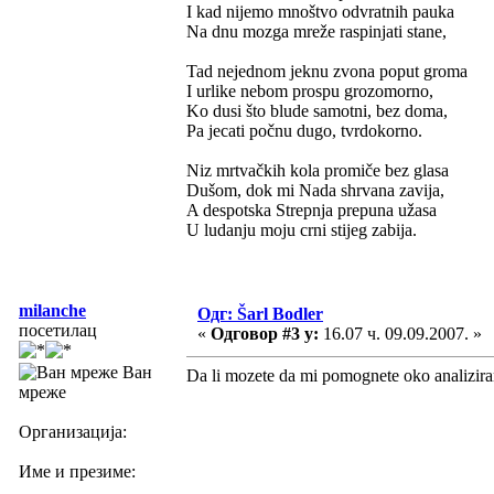
I kad nijemo mnoštvo odvratnih pauka
Na dnu mozga mreže raspinjati stane,
Tad nejednom jeknu zvona poput groma
I urlike nebom prospu grozomorno,
Ko dusi što blude samotni, bez doma,
Pa jecati počnu dugo, tvrdokorno.
Niz mrtvačkih kola promiče bez glasa
Dušom, dok mi Nada shrvana zavija,
A despotska Strepnja prepuna užasa
U ludanju moju crni stijeg zabija.
milanche
Одг: Šarl Bodler
посетилац
«
Одговор #3 у:
16.07 ч. 09.09.2007. »
Ван
Da li mozete da mi pomognete oko analiziran
мреже
Организација:
Име и презиме: