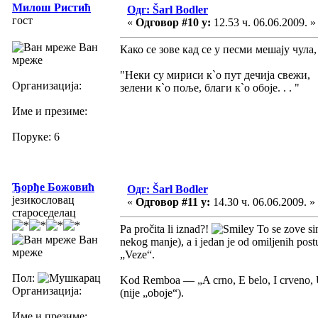
Милош Ристић
Одг: Šarl Bodler
гост
«
Одговор #10 у:
12.53 ч. 06.06.2009. »
Ван
Како се зове кад се у песми мешају чула,
мреже
"Неки су мириси к`о пут дечија свежи,
Организација:
зелени к`о поље, благи к`о обоје. . . "
Име и презиме:
Поруке: 6
Ђорђе Божовић
Одг: Šarl Bodler
језикословац
«
Одговор #11 у:
14.30 ч. 06.06.2009. »
староседелац
Pa pročita li iznad?!
To se zove sin
Ван
nekog manje), a i jedan je od omiljenih pos
мреже
„Veze“.
Пол:
Kod Remboa — „A crno, E belo, I crveno, U
Организација:
(nije „oboje“).
Име и презиме: