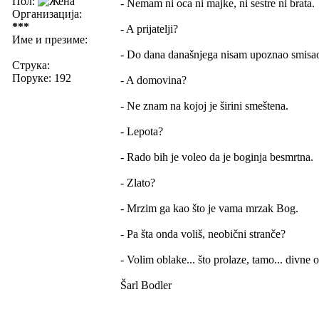
Пол:
- Nemam ni oca ni majke, ni sestre ni brata.
Организација:
***
- A prijatelji?
Име и презиме:
- Do dana današnjega nisam upoznao smisao
Струка:
Поруке: 192
- A domovina?
- Ne znam na kojoj je širini smeštena.
- Lepota?
- Rado bih je voleo da je boginja besmrtna.
- Zlato?
- Mrzim ga kao što je vama mrzak Bog.
- Pa šta onda voliš, neobični stranče?
- Volim oblake... što prolaze, tamo... divne 
Šarl Bodler