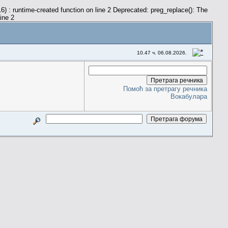
) : runtime-created function on line 2 Deprecated: preg_replace(): The
line 2
10.47 ч. 06.08.2026.
Помоћ за претрагу речника
Вокабулара