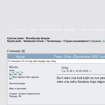
ПОЧЕТНА
ПОМОЋ
ПРЕТРАГА ФОРУМА
КАЛЕНДАР
ТАГОВИ
ПРИЈАВЉИВА
Српски језик - Вокабулар форум
Srpski jezik - Vokabular forum
>
Читаоница
>
Страна књижевност
(Уредник:
Д
Странице: [
1
]
Аутор
Тема: Orfej (Прочитано 5897 пут
0 чланова и 0 гостију прегледају ову тему.
Mirela
Orfej
члан
«
у:
11.36 ч. 22.05.2010. »
Ван мреже
Da li neko zna kod kojih se sve pes
neko zna neku literaturu koja odgo
Организација:
Име и презиме:
Струка:
student knjizevnosti
Поруке: 60