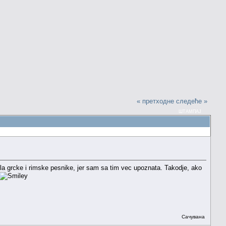
« претходне
следеће »
ШТАМПАЈ
zela grcke i rimske pesnike, jer sam sa tim vec upoznata. Takodje, ako
Сачувана