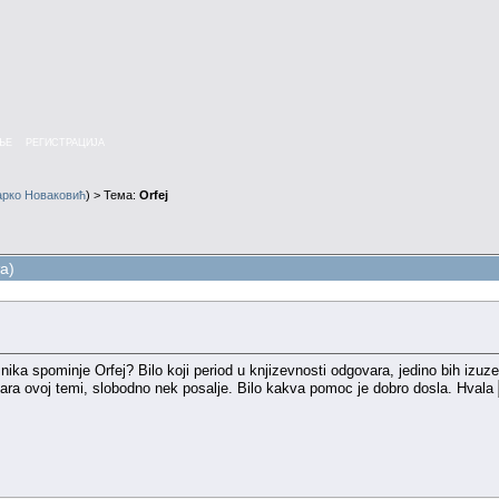
ЊЕ
РЕГИСТРАЦИЈА
арко Новаковић
) > Тема:
Orfej
а)
nika spominje Orfej? Bilo koji period u knjizevnosti odgovara, jedino bih izu
vara ovoj temi, slobodno nek posalje. Bilo kakva pomoc je dobro dosla. Hvala