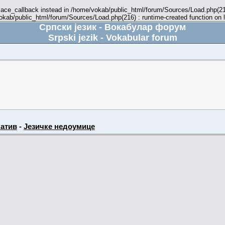
place_callback instead in /home/vokab/public_html/forum/Sources/Load.php(216
vokab/public_html/forum/Sources/Load.php(216) : runtime-created function on 
Српски језик - Вокабулар форум
Srpski jezik - Vokabular forum
атив
-
Језичке недоумице