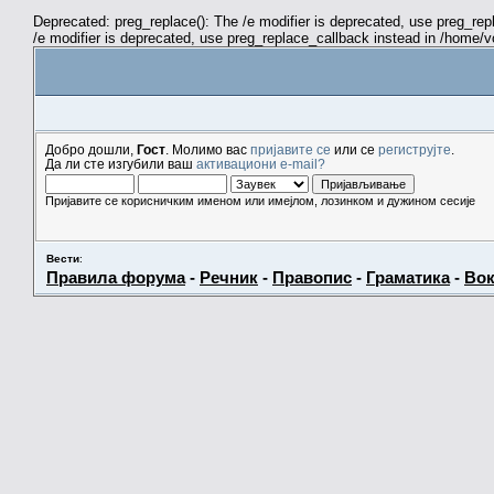
Deprecated: preg_replace(): The /e modifier is deprecated, use preg_re
/e modifier is deprecated, use preg_replace_callback instead in /home/
Добро дошли,
Гост
. Молимо вас
пријавите се
или се
региструјте
.
Да ли сте изгубили ваш
активациони e-mail?
Пријавите се корисничким именом или имејлом, лозинком и дужином сесије
Вести
:
Правила форума
-
Речник
-
Правопис
-
Граматика
-
Вок