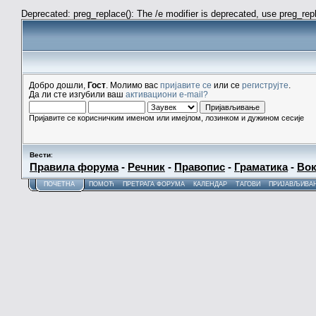
Deprecated: preg_replace(): The /e modifier is deprecated, use preg_re
Добро дошли,
Гост
. Молимо вас
пријавите се
или се
региструјте
.
Да ли сте изгубили ваш
активациони e-mail?
Пријавите се корисничким именом или имејлом, лозинком и дужином сесије
Вести
:
Правила форума
-
Речник
-
Правопис
-
Граматика
-
Вок
ПОЧЕТНА
ПОМОЋ
ПРЕТРАГА ФОРУМА
КАЛЕНДАР
ТАГОВИ
ПРИЈАВЉИВА