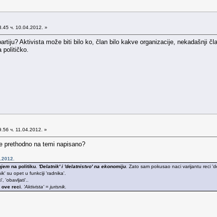
.45 ч. 10.04.2012. »
rtiju? Aktivista može biti bilo ko, član bilo kakve organizacije, nekadašnji čla
 političko.
.56 ч. 11.04.2012. »
je prethodno na temi napisano?
.2012.
njem
na politiku
.
'Delatnik' i 'delatnistvo' na ekonomiju
. Zato sam pokusao naci varijantu reci 'delat
nik' su opet u funkciji 'radnika'.
 'obavljati'..
 ove reci
.
'Aktivista' = jurisnik
.