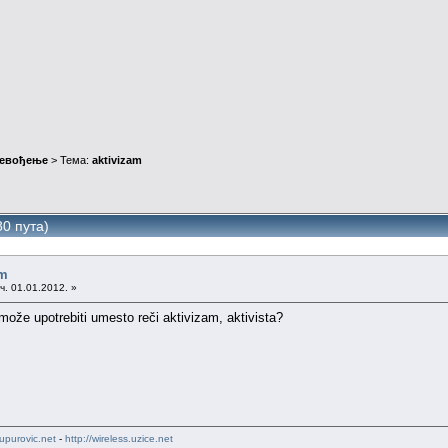
ревођење
> Тема:
aktivizam
0 пута)
am
ч. 01.01.2012. »
može upotrebiti umesto reči aktivizam, aktivista?
upurovic.net
-
http://wireless.uzice.net