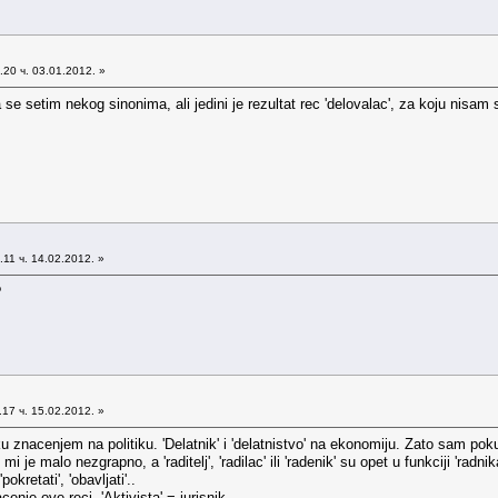
20 ч. 03.01.2012. »
se setim nekog sinonima, ali jedini je rezultat rec 'delovalac', za koju nisam
11 ч. 14.02.2012. »
?
17 ч. 15.02.2012. »
u znacenjem na politiku. 'Delatnik' i 'delatnistvo' na ekonomiju. Zato sam pokusao 
 mi je malo nezgrapno, a 'raditelj', 'radilac' ili 'radenik' su opet u funkciji 'radnik
kretati', 'obavljati'..
cenje ove reci. 'Aktivista' = jurisnik.