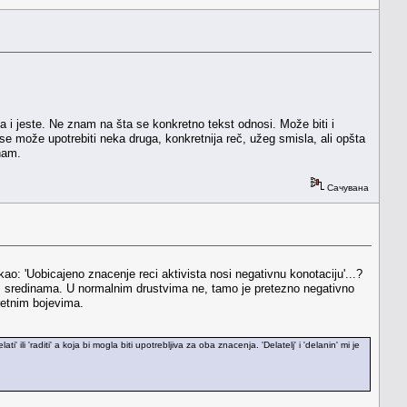
 i jeste. Ne znam na šta se konkretno tekst odnosi. Može biti i
se može upotrebiti neka druga, konkretnija reč, užeg smisla, ali opšta
znam.
Сачувана
kao: 'Uobicajeno znacenje reci aktivista nosi negativnu konotaciju'...?
nim sredinama. U normalnim drustvima ne, tamo je pretezno negativno
retnim bojevima.
i' ili 'raditi' a koja bi mogla biti upotrebljiva za oba znacenja. 'Delatelj' i 'delanin' mi je