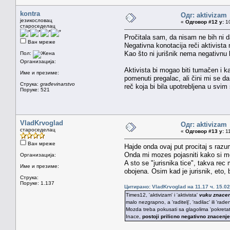
kontra
Одг: aktivizam
језикословац
«
Одговор #12 у:
10
староседелац
Pročitala sam, da nisam ne bih ni 
Ван мреже
Negativna konotacija reči aktivista n
Kao što ni jurišnik nema negativnu k
Пол:
Организација:
Aktivista bi mogao biti tumačen i k
Име и презиме:
pomenuti pregalac, ali čini mi se d
Струка:
građevinarstvo
reč koja bi bila upotrebljena u svi
Поруке: 521
VladKrvoglad
Одг: aktivizam
староседелац
«
Одговор #13 у:
11
Ван мреже
Hajde onda ovaj put procitaj s raz
Onda mi mozes pojasniti kako si moju
Организација:
A sto se "jurisnika tice", takva re
Име и презиме:
obojena. Osim kad je jurisnik, eto,
Струка:
Поруке: 1.137
Цитирано: VladKrvoglad на 11.17 ч. 15.02
Times12, 'aktivizam' i 'aktivista'
vuku znace
malo nezgrapno, a 'raditelj', 'radilac' ili 'rade
Mozda treba pokusati sa glagolima 'pokretati',
Inace,
postoji prilicno negativno znacenje