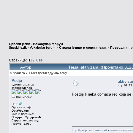
Српски језик - Вокабулар форум
Srpski jezik - Vokabular forum
>
Страни језици и српски језик
>
Преводи и п
Странице: [
1
]
2
Све
Аутор
Тема: aktivizam (Прочитано 3128
0 чланова и 1 гост прегледају ову тему.
Pedja
aktiviz
администратор
«
у:
09.43 
староседелац
Postoji li neka domaća reč koja se 
Ван мреже
Пол:
Организација:
DataVoyage
Име и презиме:
Предраг Супуровић
Струка:
програмер
Поруке: 1.960
http://pedja.supurovic.net
-
www.iz.rs
-
www.s