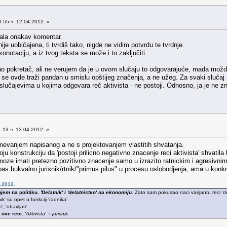
.55 ч. 12.04.2012. »
dala onakav komentar.
ije uobičajena, ti tvrdiš tako, nigde ne vidim potvrdu te tvrdnje.
onotaciju, a iz tvog teksta se može i to zaključiti.
ao pokretač, ali ne verujem da je u ovom slučaju to odgovarajuće, mada možda
a se ovde traži pandan u smislu opštijeg značenja, a ne užeg. Za svaki slučaj 
m slučajevima u kojima odgovara reč aktivista - ne postoji. Odnosno, ja je ne 
.13 ч. 13.04.2012. »
umevanjem napisanog a ne s projektovanjem vlastitih shvatanja.
 konstrukciju da 'postoji prilicno negativno znacenje reci aktivista' shvatila 
c moze imati pretezno pozitivno znacenje samo u izrazito ratnickim i agresiv
 bas bukvalno jurisnik/rtnik/"primus pilus" u procesu oslobodjenja, ama u konk
.2012.
njem
na politiku
.
'Delatnik' i 'delatnistvo' na ekonomiju
. Zato sam pokusao naci varijantu reci 'delat
nik' su opet u funkciji 'radnika'.
 'obavljati'..
 ove reci
.
'Aktivista' = jurisnik
.