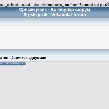
place_callback instead in /home/vokab/public_html/forum/Sources/Load.php(216
Српски језик - Вокабулар форум
Srpski jezik - Vokabular forum
атив
-
Језичке недоумице
ЊЕ
РЕГИСТРАЦИЈА