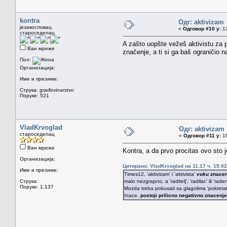
kontra
Одг: aktivizam
језикословац
«
Одговор #10 у:
13
староседелац
A zašto uopšte vežeš aktivistu za pa
Ван мреже
značenje, a ti si ga baš ograničio na
Пол:
Организација:
Име и презиме:
Струка:
građevinarstvo
Поруке: 521
VladKrvoglad
Одг: aktivizam
староседелац
«
Одговор #11 у:
19
Ван мреже
Kontra, a da prvo procitas ovo sto 
Организација:
Цитирано: VladKrvoglad на 11.17 ч. 15.02
Име и презиме:
Times12, 'aktivizam' i 'aktivista'
vuku znace
Струка:
malo nezgrapno, a 'raditelj', 'radilac' ili 'rade
Поруке: 1.137
Mozda treba pokusati sa glagolima 'pokretati',
Inace,
postoji prilicno negativno znacenje