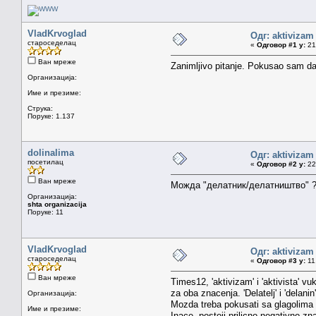
VladKrvoglad
Одг: aktivizam
староседелац
«
Одговор #1 у:
21.
Ван мреже
Zanimljivo pitanje. Pokusao sam da 
Организација:
Име и презиме:
Струка:
Поруке: 1.137
dolinalima
Одг: aktivizam
посетилац
«
Одговор #2 у:
22.
Ван мреже
Можда "делатник/делатништво" 
Организација:
shta organizacija
Поруке: 11
VladKrvoglad
Одг: aktivizam
староседелац
«
Одговор #3 у:
11.
Ван мреже
Times12, 'aktivizam' i 'aktivista' vuk
za oba znacenja. 'Delatelj' i 'delanin'
Организација:
Mozda treba pokusati sa glagolima 'po
Име и презиме:
Inace, postoji prilicno negativno zna