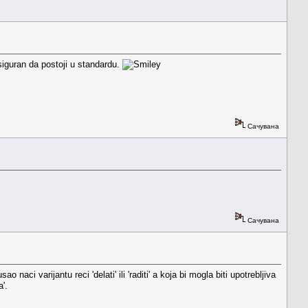
 siguran da postoji u standardu.
Сачувана
Сачувана
naci varijantu reci 'delati' ili 'raditi' a koja bi mogla biti upotrebljiva
a'.