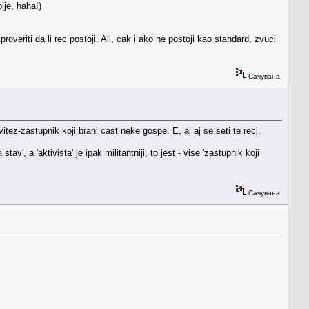
lje, haha!)
riti da li rec postoji. Ali, cak i ako ne postoji kao standard, zvuci
Сачувана
tez-zastupnik koji brani cast neke gospe. E, al aj se seti te reci,
v', a 'aktivista' je ipak militantniji, to jest - vise 'zastupnik koji
Сачувана