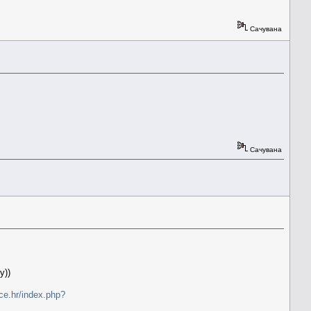
Сачувана
Сачувана
))
rce.hr/index.php?