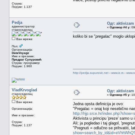
Струка:
Поруке: 1.137
Pedja
Одг: aktivizam
администратор
«
Одговор #4 у:
09.
староседелац
koliko bi se "
pregalac
" moglo uklopi
Ван мреже
Пол:
Организација:
DataVoyage
Име и презиме:
Предраг Супуровић
Струка:
програмер
Поруке: 1.960
http://pedja.supurovic.net
-
www.iz.rs
-
www.s
VladKrvoglad
Одг: aktivizam
староседелац
«
Одговор #5 у:
10.
Ван мреже
Jedna opsta definicija je ovo:
"Pregalac = onaj koji nesebično nas
Организација:
http://hjp.srce.hr/index.php?sh
Име и презиме:
Aktivista u principu 'preze' samo u 
Струка:
Ali; ja pogledao i taj glagol, 'pregnut
Поруке: 1.137
"Pregnuti = odlučno se prihvatiti, la
show=search_by_id&id=eVhhWhQ%