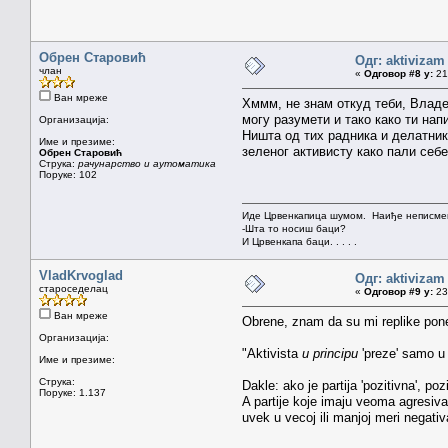
Обрен Старовић
Одг: aktivizam
члан
«
Одговор #8 у:
21.
Ван мреже
Хммм, не знам откуд теби, Владе,
могу разумети и тако како ти нап
Организација:
Ништа од тих радника и делатника
Име и презиме:
зеленог активисту како пали себе
Обрен Старовић
Струка:
рачунарство и аутоматика
Поруке: 102
Иде Црвенкапица шумом. Наиђе неписмен
-Шта то носиш баци?
И Црвенкапа баци. . . . .
VladKrvoglad
Одг: aktivizam
староседелац
«
Одговор #9 у:
23.
Ван мреже
Obrene, znam da su mi replike pon
Организација:
"Aktivista
u principu
'preze' samo u 
Име и презиме:
Струка:
Dakle: ako je partija 'pozitivna', pozi
Поруке: 1.137
A partije koje imaju veoma agresiv
uvek u vecoj ili manjoj meri negativa