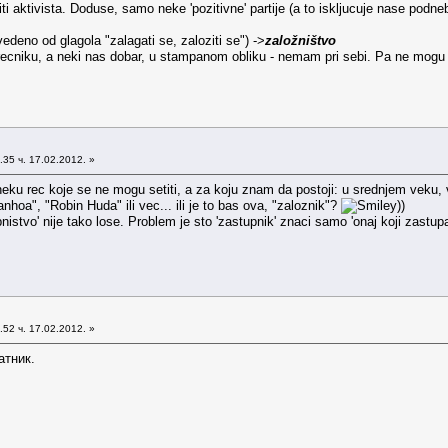
 aktivista. Doduse, samo neke 'pozitivne' partije (a to iskljucuje nase podneb
vedeno od glagola "zalagati se, zaloziti se") ->
založništvo
niku, a neki nas dobar, u stampanom obliku - nemam pri sebi. Pa ne mogu prove
35 ч. 17.02.2012. »
neku rec koje se ne mogu setiti, a za koju znam da postoji: u srednjem veku, vi
hoa", "Robin Huda" ili vec... ili je to bas ova, "zaloznik"?
))
istvo' nije tako lose. Problem je sto 'zastupnik' znaci samo 'onaj koji zastupa sta
52 ч. 17.02.2012. »
атник.