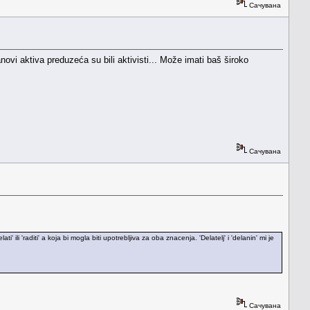
Сачувана
novi aktiva preduzeća su bili aktivisti... Može imati baš široko
Сачувана
i' ili 'raditi' a koja bi mogla biti upotrebljiva za oba znacenja. 'Delatelj' i 'delanin' mi je
Сачувана