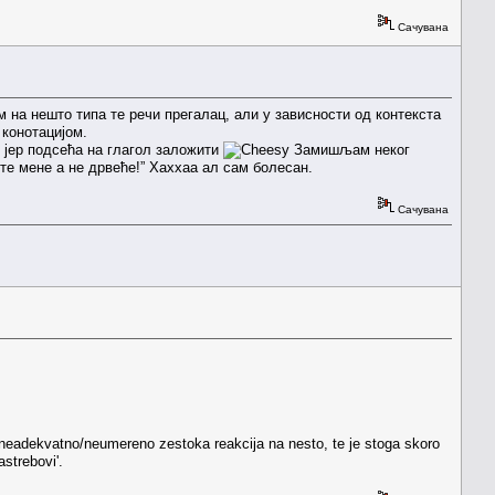
Сачувана
м на нешто типа те речи прегалац, али у зависности од контекста
 конотацијом.
о јер подсећа на глагол заложити
Замишљам неког
ите мене а не дрвеће!” Хаххаа ал сам болесан.
Сачувана
 neadekvatno/neumereno zestoka reakcija na nesto, te je stoga skoro
astrebovi'.