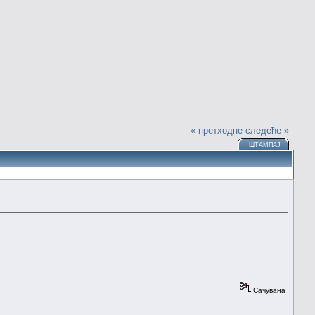
« претходне
следеће »
ШТАМПАЈ
Сачувана