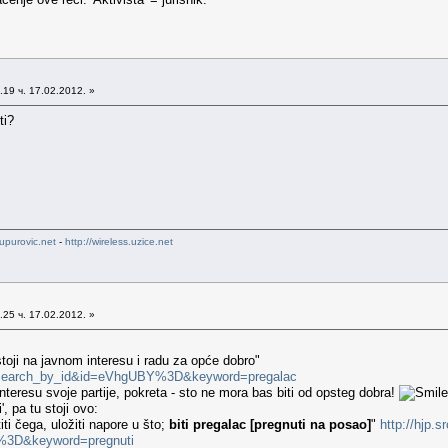
19 ч. 17.02.2012. »
ti?
upurovic.net
-
http://wireless.uzice.net
25 ч. 17.02.2012. »
toji na javnom interesu i radu za opće dobro"
ow=search_by_id&id=eVhgUBY%3D&keyword=pregalac
interesu svoje partije, pokreta - sto ne mora bas biti od opsteg dobra!
i', pa tu stoji ovo:
titi čega, uložiti napore u što;
biti pregalac [pregnuti na posao]
"
http://hjp.s
3D&keyword=pregnuti