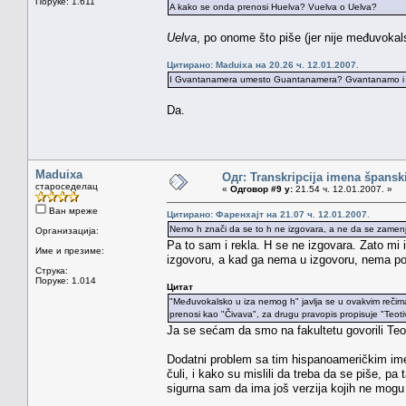
Поруке: 1.611
A kako se onda prenosi Huelva? Vuelva o Uelva?
Uelva
, po onome što piše (jer nije međuvokal
Цитирано: Maduixa на 20.26 ч. 12.01.2007.
I Gvantanamera umesto Guantanamera? Gvantanamo 
Da.
Maduixa
Одг: Transkripcija imena špansk
староседелац
«
Одговор #9 у:
21.54 ч. 12.01.2007. »
Ван мреже
Цитирано: Фаренхајт на 21.07 ч. 12.01.2007.
Nemo h znači da se to h ne izgovara, a ne da se zamenj
Организација:
Pa to sam i rekla. H se ne izgovara. Zato mi 
Име и презиме:
izgovoru, a kad ga nema u izgovoru, nema pot
Струка:
Поруке: 1.014
Цитат
"Međuvokalsko u iza nemog h" javlja se u ovakvim rečima
prenosi kao "Čivava", za drugu pravopis propisuje "Teot
Ja se sećam da smo na fakultetu govorili Teo
Dodatni problem sa tim hispanoameričkim imen
čuli, i kako su mislili da treba da se piše, 
sigurna sam da ima još verzija kojih ne mogu d