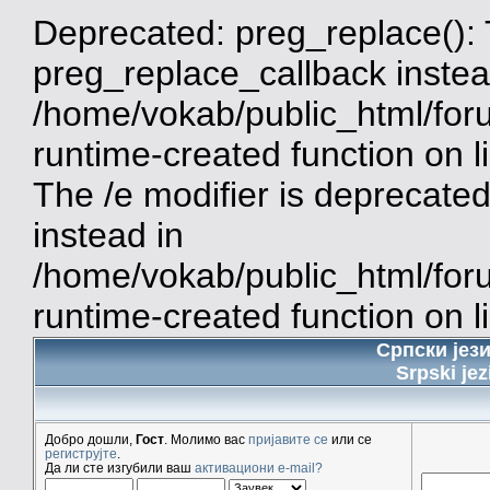
Deprecated: preg_replace(): 
preg_replace_callback instea
/home/vokab/public_html/for
runtime-created function on 
The /e modifier is deprecate
instead in
/home/vokab/public_html/for
runtime-created function on l
Српски јез
Srpski jez
Добро дошли,
Гост
. Молимо вас
пријавите се
или се
региструјте
.
Да ли сте изгубили ваш
активациони e-mail?