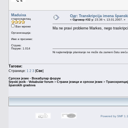
Maduixa
Одг: Transkripcija imena špansk
староседелац
«
Одговор #32 у:
23.36 ч. 13.01.2007. »
Ван мреже
Ma ne pravi probleme Markes, nego traskripci
Организација:
Име и презиме:
Струка:
Поруке: 1.014
Ni najtemeljnije planiranje ne može da zameni čistu sreć
Тагови:
Странице:
1
2
3
[
Све
]
Српски језик - Вокабулар форум
Srpski jezik - Vokabular forum
>
Страни језици и српски језик
>
Транскрипциј
španskih gradova
Powered by SMF 1.