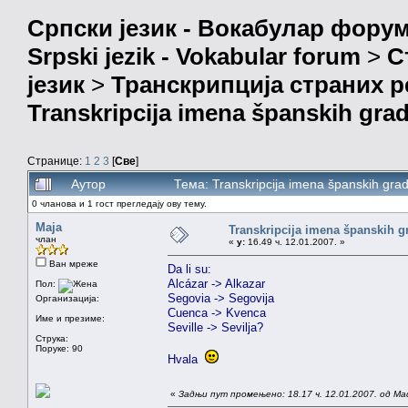
Српски језик - Вокабулар фору
Srpski jezik - Vokabular forum
>
С
језик
>
Транскрипција страних р
Transkripcija imena španskih gra
Странице:
1
2
3
[
Све
]
Аутор
Тема: Transkripcija imena španskih gr
0 чланова и 1 гост прегледају ову тему.
Maja
Transkripcija imena španskih g
члан
«
у:
16.49 ч. 12.01.2007. »
Ван мреже
Da li su:
Alcázar -> Alkazar
Пол:
Segovia -> Segovija
Организација:
Cuenca -> Kvenca
Име и презиме:
Seville -> Sevilja?
Струка:
Поруке: 90
Hvala
«
Задњи пут промењено: 18.17 ч. 12.01.2007. од Ma