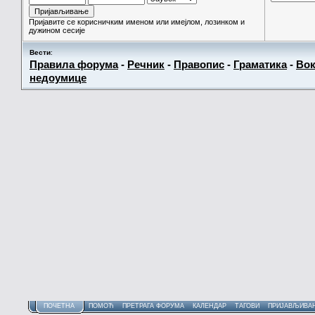
Пријавите се корисничким именом или имејлом, лозинком и
дужином сесије
Вести
:
Правила форума
-
Речник
-
Правопис
-
Граматика
-
Вок
недоумице
ПОЧЕТНА
ПОМОЋ
ПРЕТРАГА ФОРУМА
КАЛЕНДАР
ТАГОВИ
ПРИЈАВЉИВА