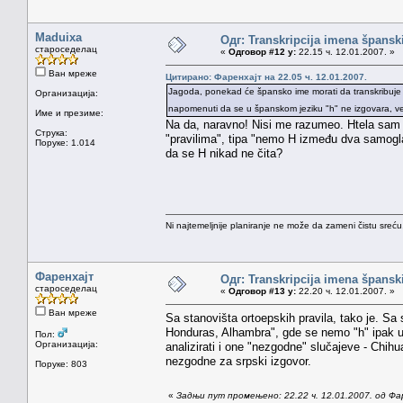
Maduixa
Одг: Transkripcija imena špansk
староседелац
«
Одговор #12 у:
22.15 ч. 12.01.2007. »
Ван мреже
Цитирано: Фаренхајт на 22.05 ч. 12.01.2007.
Jagoda, ponekad će špansko ime morati da transkribuje i
Организација:
napomenuti da se u španskom jeziku "h" ne izgovara, 
Име и презиме:
Na da, naravno! Nisi me razumeo. Htela sam
Струка:
"pravilima", tipa "nemo H između dva samogl
Поруке: 1.014
da se H nikad ne čita?
Ni najtemeljnije planiranje ne može da zameni čistu sreć
Фаренхајт
Одг: Transkripcija imena špansk
староседелац
«
Одговор #13 у:
22.20 ч. 12.01.2007. »
Ван мреже
Sa stanovišta ortoepskih pravila, tako je. Sa
Honduras, Alhambra", gde se nemo "h" ipak u
Пол:
Организација:
analizirati i one "nezgodne" slučajeve - Chihu
nezgodne za srpski izgovor.
Поруке: 803
«
Задњи пут промењено: 22.22 ч. 12.01.2007. од Фа