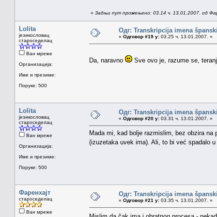
«
Задњи пут промењено: 03.14 ч. 13.01.2007. од Фа
Lolita
Одг: Transkripcija imena špansk
језикословац
«
Одговор #19 у:
03.25 ч. 13.01.2007. »
староседелац
Ван мреже
Da, naravno
Sve ovo je, razume se, teran
Организација:
Име и презиме:
Поруке: 500
Lolita
Одг: Transkripcija imena špansk
језикословац
«
Одговор #20 у:
03.31 ч. 13.01.2007. »
староседелац
Mada mi, kad bolje razmislim, bez obzira na p
Ван мреже
(izuzetaka uvek ima). Ali, to bi već spadalo
Организација:
Име и презиме:
Поруке: 500
Фаренхајт
Одг: Transkripcija imena špansk
староседелац
«
Одговор #21 у:
03.35 ч. 13.01.2007. »
Ван мреже
Mislim da čak ima i obratnog procesa - nekada