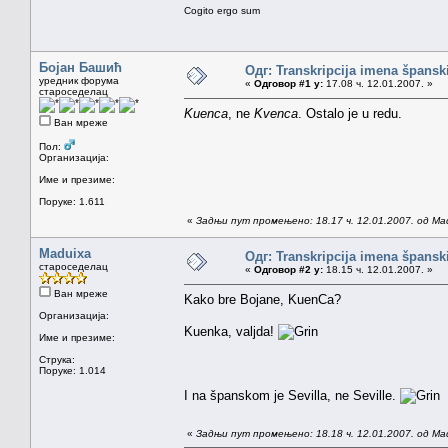
Cogito ergo sum
Бојан Башић
Одг: Transkripcija imena špansk
уредник форума
«
Одговор #1 у:
17.08 ч. 12.01.2007. »
староседелац
Kuenca
, ne
Kvenca
. Ostalo je u redu.
Ван мреже
Пол:
Организација:
Име и презиме:
Поруке: 1.611
«
Задњи пут промењено: 18.17 ч. 12.01.2007. од Ma
Maduixa
Одг: Transkripcija imena špansk
староседелац
«
Одговор #2 у:
18.15 ч. 12.01.2007. »
Ван мреже
Kako bre Bojane, KuenCa?
Организација:
Kuenka, valjda!
Име и презиме:
Струка:
Поруке: 1.014
I na španskom je Sevilla, ne Seville.
«
Задњи пут промењено: 18.18 ч. 12.01.2007. од Ma