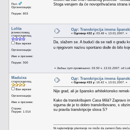
Stoga verujem da će novoprihvaćena strana imen
Пол:
Организација:
Поруке: 803
Lolita
Одг: Transkripcija imena špansk
језикословац
«
Одговор #22 у:
03.48 ч. 13.01.2007. »
староседелац
Da, slažem se. A budući da se radi o gradu k
Ван мреже
u njegovom nazivu spontano dođe do bilo ko
Организација:
Име и презиме:
Поруке: 500
«
Задњи пут промењено: 03.50 ч. 13.01.2007. од Loli
Maduixa
Одг: Transkripcija imena špansk
староседелац
«
Одговор #23 у:
16.42 ч. 13.01.2007. »
Ван мреже
Nije grad, ali je špansko arhitektonsko remek
Организација:
Kako da transkribujem
Casa Milà
? Zapravo i
Име и презиме:
sigurna de je to dobro transkribovano, s obzi
Струка:
su pravila transkripcije slova S?
Поруке: 1.014
Ni najtemeljnije planiranje ne može da zameni čistu sreć