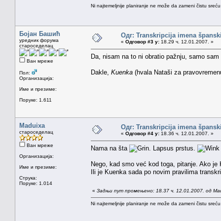
Ni najtemeljnije planiranje ne može da zameni čistu sreć
Бојан Башић
Одг: Transkripcija imena špansk
уредник форума
«
Одговор #3 у:
18.29 ч. 12.01.2007. »
староседелац
Da, nisam na to ni obratio pažnju, samo sam
Ван мреже
Dakle,
Kuenka
(hvala Nataši za pravovremen
Пол:
Организација:
Име и презиме:
Поруке: 1.611
Maduixa
Одг: Transkripcija imena špansk
староседелац
«
Одговор #4 у:
18.36 ч. 12.01.2007. »
Ван мреже
Nama na šta
. Lapsus prstus.
Организација:
Nego, kad smo već kod toga, pitanje. Ako je
Име и презиме:
Ili je Kuenka sada po novim pravilima transkr
Струка:
Поруке: 1.014
«
Задњи пут промењено: 18.37 ч. 12.01.2007. од Ma
Ni najtemeljnije planiranje ne može da zameni čistu sreć