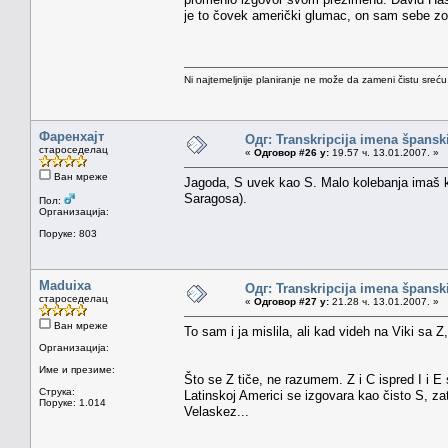
je to čovek američki glumac, on sam sebe zov
Ni najtemeljnije planiranje ne može da zameni čistu sreć
Фаренхајт
Одг: Transkripcija imena špansk
староседелац
«
Одговор #26 у:
19.57 ч. 13.01.2007. »
Ван мреже
Jagoda, S uvek kao S. Malo kolebanja imaš 
Saragosa).
Пол:
Организација:
Поруке: 803
Maduixa
Одг: Transkripcija imena špansk
староседелац
«
Одговор #27 у:
21.28 ч. 13.01.2007. »
Ван мреже
To sam i ja mislila, ali kad videh na Viki sa 
Организација:
Име и презиме:
Što se Z tiče, ne razumem. Z i C ispred I i E
Струка:
Latinskoj Americi se izgovara kao čisto S, za
Поруке: 1.014
Velaskez...