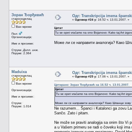
Зоран Ђорђевић
Одг: Transkripcija imena špansk
староседелац
«
Одговор #24 у:
16.52 ч. 13.01.2007. »
Ван мреже
Цитат
Tu se opet vraćamo na ono Bojanovo: Kako taj Art izgov
Пол:
Организација:
Може ли се направити аналогија? Како Шп
Име и презиме:
Струка:
Дипл. инж.
Поруке: 2.364
Maduixa
Одг: Transkripcija imena špansk
староседелац
«
Одговор #25 у:
17.06 ч. 13.01.2007. »
Ван мреже
Цитирано: Зоран Ђорђевић на 16.52 ч. 13.01.2007.
Цитат
Организација:
Tu se opet vraćamo na ono Bojanovo: Kako taj Art izgo
Име и презиме:
Струка:
Може ли се направити аналогија? Како Шпанци зову
Поруке: 1.014
Ne razumem... Španci i Katalonci ga zovu La 
Sančo. Zato i pitam.
Ne može se praviti analogija sa onim što Vi p
a u Vašem primeru se radi o čoveku koji ima n
promenio izgovor svom prezimenu. David Hass