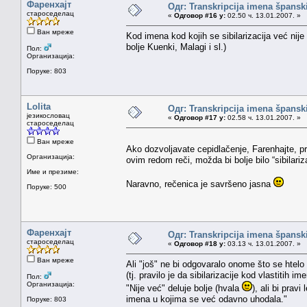
Фаренхајт
Одг: Transkripcija imena špansk
староседелац
«
Одговор #16 у:
02.50 ч. 13.01.2007. »
Ван мреже
Kod imena kod kojih se sibilarizacija već nije 
bolje Kuenki, Malagi i sl.)
Пол:
Организација:
Поруке: 803
Lolita
Одг: Transkripcija imena špansk
језикословац
«
Одговор #17 у:
02.58 ч. 13.01.2007. »
староседелац
Ван мреже
Ako dozvoljavate cepidlačenje, Farenhajte, pro
Организација:
ovim redom reči, možda bi bolje bilo “sibilariz
Име и презиме:
Naravno, rečenica je savršeno jasna
Поруке: 500
Фаренхајт
Одг: Transkripcija imena špansk
староседелац
«
Одговор #18 у:
03.13 ч. 13.01.2007. »
Ван мреже
Ali "još" ne bi odgovaralo onome što se htelo 
(tj. pravilo je da sibilarizacije kod vlastitih
Пол:
Организација:
"Nije već" deluje bolje (hvala
), ali bi prav
imena u kojima se već odavno uhodala."
Поруке: 803