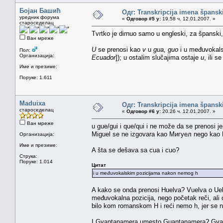
Бојан Башић
Одг: Transkripcija imena špansk
уредник форума
«
Одговор #5 у:
19.58 ч. 12.01.2007. »
староседелац
Tvrtko je dirnuo samo u engleski, za španski, 
Ван мреже
U
se prenosi kao
v
u
gua, guo
i u međuvokal
Пол:
Организација:
Ecuador
]); u ostalim slučajima ostaje
u
, ili s
Име и презиме:
Поруке: 1.611
Maduixa
Одг: Transkripcija imena špansk
староседелац
«
Одговор #6 у:
20.26 ч. 12.01.2007. »
Ван мреже
u gue/gui i que/qui i ne može da se prenosi j
Miguel se ne izgovara kao Мигуел nego kao М
Организација:
Име и презиме:
A šta se dešava sa cua i cuo?
Струка:
Поруке: 1.014
Цитат
i u međuvokalskim pozicijama nakon nemog h
A kako se onda prenosi Huelva? Vuelva o Uelva
međuvokalna pozicija, nego početak reči, ali 
bilo kom romanskom H i reći nemo h, jer se ni
I Gvantanamera umesto Guantanamera? Gva