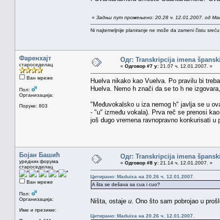
«
Задњи пут промењено: 20.28 ч. 12.01.2007. од Ma
Ni najtemeljnije planiranje ne može da zameni čistu sreć
Фаренхајт
Одг: Transkripcija imena špansk
староседелац
«
Одговор #7 у:
21.07 ч. 12.01.2007. »
Ван мреже
Huelva nikako kao Vuelva. Po pravilu bi treba
Huelva. Nemo h znači da se to h ne izgovara,
Пол:
Организација:
"Međuvokalsko u iza nemog h" javlja se u ov
Поруке: 803
- "u" između vokala). Prva reč se prenosi kao
još dugo vremena ravnopravno konkurisati u p
Бојан Башић
Одг: Transkripcija imena špansk
уредник форума
«
Одговор #8 у:
21.14 ч. 12.01.2007. »
староседелац
Цитирано: Maduixa на 20.26 ч. 12.01.2007.
Ван мреже
A šta se dešava sa cua i cuo?
Пол:
Организација:
Ništa, ostaje
u
. Ono što sam pobrojao u prošl
Име и презиме:
Цитирано: Maduixa на 20.26 ч. 12.01.2007.