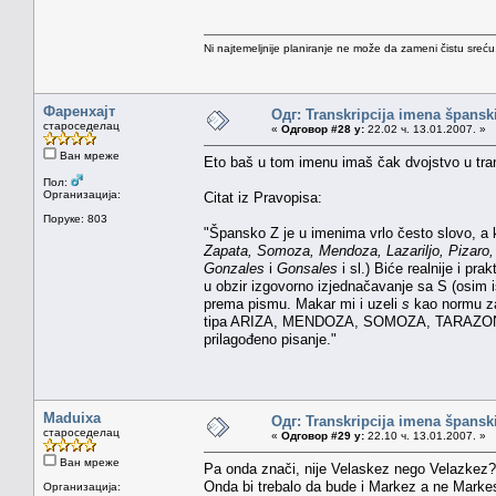
Ni najtemeljnije planiranje ne može da zameni čistu sreć
Фаренхајт
Одг: Transkripcija imena špansk
староседелац
«
Одговор #28 у:
22.02 ч. 13.01.2007. »
Ван мреже
Eto baš u tom imenu imaš čak dvojstvo u tran
Пол:
Организација:
Citat iz Pravopisa:
Поруке: 803
"Špansko Z je u imenima vrlo često slovo, a 
Zapata, Somoza, Mendoza, Lazariljo, Pizaro,
Gonzales
i
Gonsales
i sl.) Biće realnije i pr
u obzir izgovorno izjednačavanje sa S (osim 
prema pismu. Makar mi i uzeli
s
kao normu zam
tipa ARIZA, MENDOZA, SOMOZA, TARAZONA, VI
prilagođeno pisanje."
Maduixa
Одг: Transkripcija imena špansk
староседелац
«
Одговор #29 у:
22.10 ч. 13.01.2007. »
Ван мреже
Pa onda znači, nije Velaskez nego Velazkez?
Onda bi trebalo da bude i Markez a ne Marke
Организација: