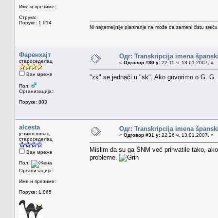
Име и презиме:
Струка:
Поруке: 1.014
Ni najtemeljnije planiranje ne može da zameni čistu sreć
Фаренхајт
Одг: Transkripcija imena špansk
староседелац
«
Одговор #30 у:
22.15 ч. 13.01.2007. »
Ван мреже
"zk" se jednači u "sk". Ako govorimo o G. G.
Пол:
Организација:
Поруке: 803
alcesta
Одг: Transkripcija imena špansk
језикословац
«
Одговор #31 у:
22.26 ч. 13.01.2007. »
староседелац
Mislim da su ga ŠNM već prihvatile tako, ako 
Ван мреже
probleme.
Пол:
Организација:
Име и презиме:
Поруке: 1.865