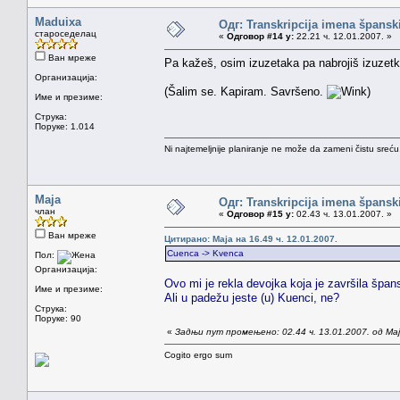
Maduixa
Одг: Transkripcija imena špansk
староседелац
«
Одговор #14 у:
22.21 ч. 12.01.2007. »
Ван мреже
Pa kažeš, osim izuzetaka pa nabrojiš izuzet
Организација:
(Šalim se. Kapiram. Savršeno.
)
Име и презиме:
Струка:
Поруке: 1.014
Ni najtemeljnije planiranje ne može da zameni čistu sreć
Maja
Одг: Transkripcija imena špansk
члан
«
Одговор #15 у:
02.43 ч. 13.01.2007. »
Ван мреже
Цитирано: Maja на 16.49 ч. 12.01.2007.
Cuenca -> Kvenca
Пол:
Организација:
Ovo mi je rekla devojka koja je završila špan
Име и презиме:
Ali u padežu jeste (u) Kuenci, ne?
Струка:
Поруке: 90
«
Задњи пут промењено: 02.44 ч. 13.01.2007. од Ma
Cogito ergo sum