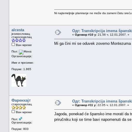
Ni najtemeljnije planiranje ne može da zameni čistu sreć
alcesta
Одг: Transkripcija imena špansk
језикословац
«
Одговор #10 у:
21.56 ч. 12.01.2007. »
староседелац
Mi ga čini mi se oduvek zovemo Montezuma i 
Ван мреже
Пол:
Организација:
Име и презиме:
Поруке: 1.865
Фаренхајт
Одг: Transkripcija imena špansk
староседелац
«
Одговор #11 у:
22.05 ч. 12.01.2007. »
Ван мреже
Jagoda, ponekad će špansko ime morati da tr
priručniku koji se time bavi napomenuti da s
Пол:
Организација:
Поруке: 803