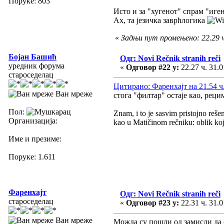
Поруке: 803
Исто и за "хугенот" спрам "иге
Ах, та језичка заврћлогика
«
Задњи пут промењено: 22.29 ч
Бојан Башић
Одг: Novi Rečnik stranih reči
уредник форума
«
Одговор #22 у:
22.27 ч. 31.0
староседелац
Цитирано: Фаренхајт на 21.54 ч.
Ван мреже
стога "филтар" остаје као, рец
Пол:
Znam, i to je sasvim pristojno reše
Организација:
kao u Matičinom rečniku: oblik koji
Име и презиме:
Поруке: 1.611
Фаренхајт
Одг: Novi Rečnik stranih reči
староседелац
«
Одговор #23 у:
22.31 ч. 31.0
Ван мреже
Можда су пошли од замисли да с