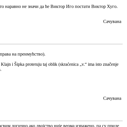
и то наравно не значи да ће Виктор Иго постати Виктор Хуго.
Сачувана
 права на преимућство).
Klajn i Šipka proteruju taj oblik (skraćenica „v.“ ima isto značenje
.
Сачувана
асвим логично ако двојство није веома изражено, па су приде