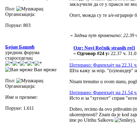
закључили да се у пракси не мо
Пол:
Организација:
Опет, можда су те а/е-играрије б
Поруке: 803
«
Задњи пут промењено: 22.39 ч
Бојан Башић
Одг: Novi Rečnik stranih reči
уредник форума
«
Одговор #24 у:
22.37 ч. 31.0
староседелац
Цитирано: Фаренхајт на 22.31 ч.
Ван мреже
Шта кажу за нпр. "(о)леандер" 
Пол:
Nisam trenutno u svom stanu, pogl
Организација:
Цитирано: Фаренхајт на 21.54 ч.
Име и презиме:
Исто и за "хугенот" спрам "иген
Поруке: 1.611
Dobro, recimo da ovo prihvatim (mad
ukorenjenosti? Znam da je kod zaje
ime po Ulrihu Salkovu
),