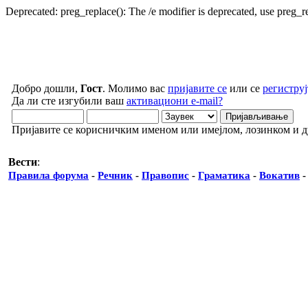
Deprecated: preg_replace(): The /e modifier is deprecated, use preg_
Добро дошли,
Гост
. Молимо вас
пријавите се
или се
региструј
Да ли сте изгубили ваш
активациони e-mail?
Пријавите се корисничким именом или имејлом, лозинком и 
Вести
:
Правила форума
-
Речник
-
Правопис
-
Граматика
-
Вокатив