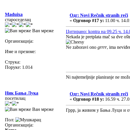
Maduixa
Одг: Novi Rečnik stranih reči
староседелац
«
Одговор #17 у:
11.00 ч. 14.0
Ван мреже
Цитирано: kontra на 09.25 ч. 14.
Nekada je pretplata mač sa dve ošt
Организација:
Ne zaboravi ono
grrrr
, ima neviđe
Име и презиме:
Струка:
Поруке: 1.014
Ni najtemeljnije planiranje ne mož
Ник Бања Лука
Одг: Novi Rečnik stranih reči
посетилац
«
Одговор #18 у:
16.59 ч. 27.0
Ван мреже
Гррр, ја живим у Бања Луци и от
Пол:
Организација: