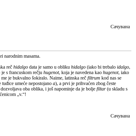
Сачувана
vori narodnim masama.
ska reč
hidalgo
data je samo u obliku
hidalgo
(iako bi trebalo
idalgo
,
no je s francuskom rečju
hugenot
, koja je navedena kao
hugenot
, iako
o me je bukvalno šokiralo. Naime, latinska reč
filtrum
kod nas se
čne tuđice umeće nepostojano
a
), a prvi je prihvaćen zbog česte
dozvoljava oba oblika, i još napominje da je bolje
filtar
(u skladu s
ćenicom „v.“!
Сачувана