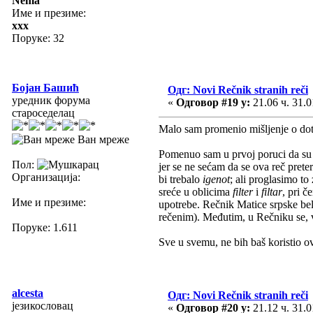
Nema
Име и презиме:
xxx
Поруке: 32
Бојан Башић
Одг: Novi Rečnik stranih reči
уредник форума
«
Одговор #19 у:
21.06 ч. 31.0
староседелац
Malo sam promenio mišljenje o dot
Ван мреже
Pomenuo sam u prvoj poruci da su au
Пол:
jer se ne sećam da se ova reč preter
Организација:
bi trebalo
igenot
; ali proglasimo t
sreće u oblicima
filter
i
filtar
, pri č
Име и презиме:
upotrebe. Rečnik Matice srpske bel
rečenim). Međutim, u Rečniku se, ve
Поруке: 1.611
Sve u svemu, ne bih baš koristio ova
alcesta
Одг: Novi Rečnik stranih reči
језикословац
«
Одговор #20 у:
21.12 ч. 31.0