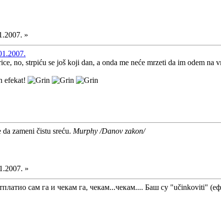
1.2007. »
01.2007.
rice, no, strpiću se još koji dan, a onda me neće mrzeti da im odem na 
n efekat!
e da zameni čistu sreću.
Murphy /Danov zakon/
1.2007. »
платио сам га и чекам га, чекам...чекам.... Баш су "učinkoviti" 