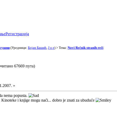
ање
Регистрација
асушни
(Уредници:
Бојан Башић
,
J o e
) > Тема:
Novi Rečnik stranih reči
рочитано 67669 пута)
1.2007. »
e da nema popusta.
 Kinoteke i knjige mogu naći... dobro je znati za ubuduće