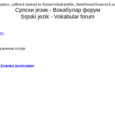
replace_callback instead in /home/vokab/public_html/forum/Sources/Loa
Српски језик - Вокабулар форум
Srpski jezik - Vokabular forum
те
.
дужином сесије
-
Језичке недоумице