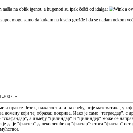
m našla na oblik igenot, a hugenoti su ipak češći od idalga;
a ov
ksupo, mogu samo da kukam na kiselo grožđe i da se nadam nekom ve
1.2007. »
 и праксе. Језик, нажалост или на срећу, није математика, у којо
домену који тај образац покрива. Иако је само "тетраедар", с д
афандар", а између "цилиндар" и "цилиндер" може се направит
 је да је "филтер" далеко чешће од "филтар": стога "филтар" ост
имућство).