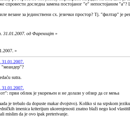
же спровести доследна замена постојаног "е" непостојаним "а"? 
иле везане за јединствени сх. језички простор? Тј. "филтар" је ре
. 31.01.2007. од Фаренхајт
»
1.2007. »
 31.01.2007.
и "меандер"?
edaću sutra.
 31.01.2007.
от": први облик је укорењен и не долази у обзир да се мења
a je trebalo da dopuste makar dvojstvo). Koliko si na srpskom jeziku či
dničkih imenica kriterijum ukorenjenosti znatno blaži nego kod vlastiti
 ali mislim da je ovo ipak preterivanje.