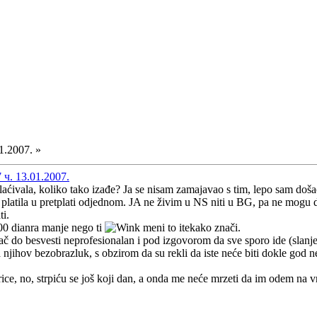
1.2007. »
ч. 13.01.2007.
laćivala, koliko tako izađe? Ja se nisam zamajavao s tim, lepo sam došao
platila u pretplati odjednom. JA ne živim u NS niti u BG, pa ne mogu d
ti.
00 dianra manje nego ti
meni to itekako znači.
ač do besvesti neprofesionalan i pod izgovorom da sve sporo ide (slanje
 njihov bezobrazluk, s obzirom da su rekli da iste neće biti dokle god ne
rice, no, strpiću se još koji dan, a onda me neće mrzeti da im odem na 