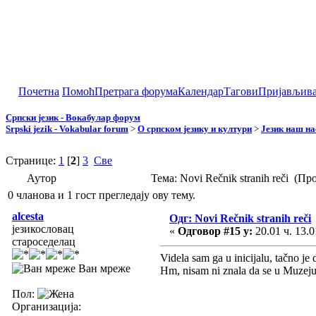
Почетна
Помоћ
Претрага форума
Календар
Тагови
Пријављив
Српски језик - Вокабулар форум
Srpski jezik - Vokabular forum
>
О српском језику и култури
>
Језик наш н
Странице:
1
[
2
]
3
Све
Аутор
Тема: Novi Rečnik stranih reči (П
0 чланова и 1 гост прегледају ову тему.
alcesta
Одг: Novi Rečnik stranih reči
језикословац
«
Одговор #15 у:
20.01 ч. 13.0
староседелац
Videla sam ga u inicijalu, tačno j
Ван мреже
Hm, nisam ni znala da se u Muzeju
Пол:
Организација: