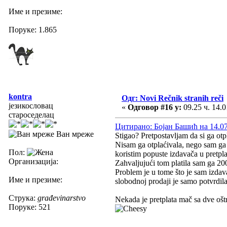
Име и презиме:
Поруке: 1.865
kontra
Одг: Novi Rečnik stranih reči
језикословац
«
Одговор #16 у:
09.25 ч. 14.0
староседелац
Цитирано: Бојан Башић на 14.07 
Ван мреже
Stigao? Pretpostavljam da si ga otp
Nisam ga otplaćivala, nego sam ga 
Пол:
koristim popuste izdavača u pretpla
Организација:
Zahvaljujući tom platila sam ga 20
Problem je u tome što je sam izdav
Име и презиме:
slobodnoj prodaji je samo potvrdila
Струка:
građevinarstvo
Nekada je pretplata mač sa dve ošt
Поруке: 521