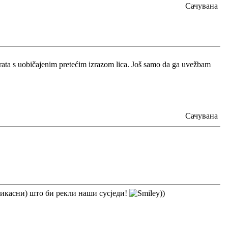
Сачувана
vrata s uobičajenim pretećim izrazom lica. Još samo da ga uvežbam
Сачувана
(ефикасни) што би рекли наши сусједи!
))