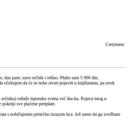
Сачувана
, dao pare, uzeo rečnik i otišao. Platio sam 5 900 din.
a očekujem da će se neke stvari pojaviti u knjižarama, pa uvek
 rečnika) odlaže isporuku svima već iha-ha. Pojava istog u
 pokriju sve plaćene pretplate.
vrata s uobičajenim pretećim izrazom lica. Još samo da ga uvežbam