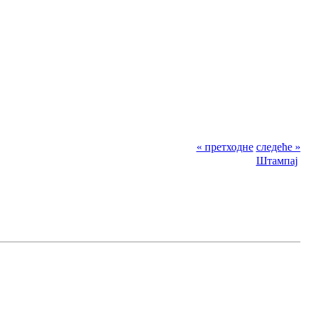
« претходне
следеће »
Штампај