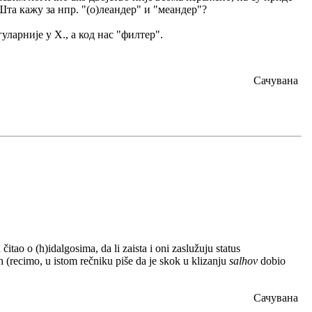
Шта кажу за нпр. "(о)леандер" и "меандер"?
гуларније у Х., а код нас "филтер".
Сачувана
tao o (h)idalgosima, da li zaista i oni zaslužuju status
h (recimo, u istom rečniku piše da je skok u klizanju
salhov
dobio
Сачувана