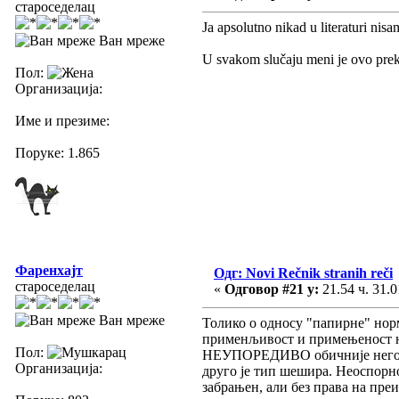
староседелац
Ja apsolutno nikad u literaturi nisa
Ван мреже
U svakom slučaju meni je ovo pre
Пол:
Организација:
Име и презиме:
Поруке: 1.865
Фаренхајт
Одг: Novi Rečnik stranih reči
староседелац
«
Одговор #21 у:
21.54 ч. 31.0
Ван мреже
Толико о односу "папирне" норме
применљивост и примењеност на 
Пол:
НЕУПОРЕДИВО обичније него "ск
Организација:
друго је тип шешира. Неоспорно
забрањен, али без права на пре