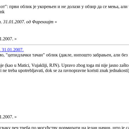
нот": први облик је укорењен и не долази у обзир да се мења, ал
. 31.01.2007. од Фаренхајт
»
1.2007. »
 31.01.2007.
имо, "цепидлачки тачан" облик (дакле, нипошто забрањен, али без
nje (kao u Matici, Vujakliji, RJN). Upravo zbog toga mi nije jasno zašto 
 ne treba upotrebljavati, dok se za ravnopravne koristi znak jednakosti)
1.2007. »
ваку реч треба по могућству нормирати на један начин, што је с