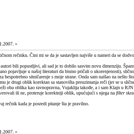
1.2007. »
ičnom rečniku. Čini mi se da je sastavljen najviše u nameri da se dod
tori bili popustljivi, ali sad je to dobilo sasvim novu dimenziju. Špan
ano pojavljuje u našoj literaturi da bismo pričali o ukorenjenosti), slič
o za bespotrebno sitničarenje s moje strane. Onda sam naišao na nešto št
emu je drugi oblik korektan sa stanovišta preuzimanja reči (jer se u sli
eži oba oblika kao ravnopravna, Vujaklija takođe, a i sam Klajn u RJN 
rovali ili ne, proteruje korektniji oblik, upućujući s njega na
filter
skra
j rečnik kada je posredi pitanje šta je pravilno.
1.2007. »