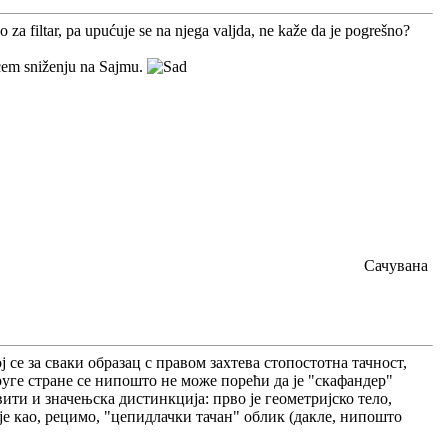
o za filtar, pa upućuje se na njega valjda, ne kaže da je pogrešno?
ćem sniženju na Sajmu.
Сачувана
ј се за сваки образац с правом захтева стопостотна тачност,
руге стране се нипошто не може порећи да је "скафандер"
и и значењска дистинкција: прво је геометријско тело,
аје као, рецимо, "цепидлачки тачан" облик (дакле, нипошто