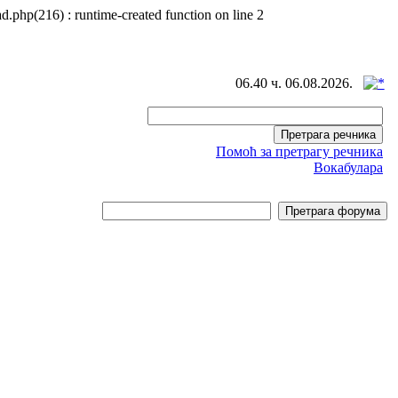
d.php(216) : runtime-created function on line 2
06.40 ч. 06.08.2026.
Помоћ за претрагу речника
Вокабулара