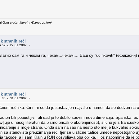
i čistu sreću.
Murphy /Danov zakon/
k stranih reči
.59 ч. 27.01.2007. »
атио сам га и чекам га, чекам...чекам.... Баш су "učinkoviti" (ефикасни
k stranih reči
.06 ч. 31.01.2007. »
čnom rečniku. Čini mi se da je sastavljen najviše u nameri da se dodvori n
tori bili popustljivi, ali sad je to dobilo sasvim novu dimenziju. Španska re
juje u našoj literaturi da bismo pričali o ukorenjenosti), slično je s francus
itničarenje s moje strane. Onda sam naišao na nešto što me je bukvalno šokir
tan sa stanovišta preuzimanja reči (jer se u slične tuđice umeće nepostojano
a
ja takođe, a i sam Klajn u RJN dozvoljava oba oblika, i još napominje da je b