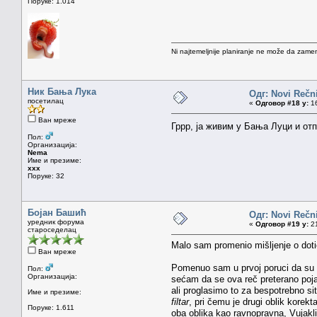
Поруке: 1.014
Ni najtemeljnije planiranje ne može da zamen
Ник Бања Лука
Одг: Novi Rečni
посетилац
«
Одговор #18 у:
16
Ван мреже
Гррр, ја живим у Бања Луци и отпл
Пол:
Организација:
Nema
Име и презиме:
xxx
Поруке: 32
Бојан Башић
Одг: Novi Rečni
уредник форума
«
Одговор #19 у:
21
староседелац
Malo sam promenio mišljenje o doti
Ван мреже
Pomenuo sam u prvoj poruci da su au
Пол:
Организација:
sećam da se ova reč preterano pojavl
ali proglasimo to za bespotrebno s
Име и презиме:
filtar
, pri čemu je drugi oblik korek
Поруке: 1.611
oba oblika kao ravnopravna, Vujakli