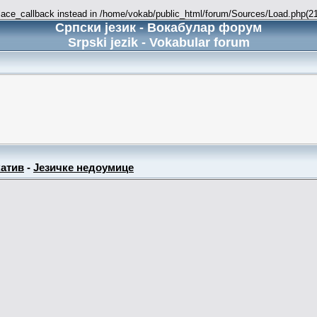
place_callback instead in /home/vokab/public_html/forum/Sources/Load.php(216
Српски језик - Вокабулар форум
Srpski jezik - Vokabular forum
атив
-
Језичке недоумице