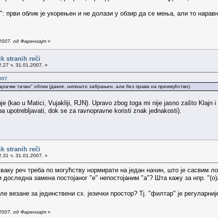
т": први облик је укорењен и не долази у обзир да се мења, али то наравн
2007. од Фаренхајт
»
k stranih reči
.27 ч. 31.01.2007. »
007.
идлачки тачан" облик (дакле, нипошто забрањен, али без права на преимућство).
je (kao u Matici, Vujakliji, RJN). Upravo zbog toga mi nije jasno zašto Klajn i 
ba upotrebljavati, dok se za ravnopravne koristi znak jednakosti).
k stranih reči
.31 ч. 31.01.2007. »
аку реч треба по могућству нормирати на један начин, што је сасвим ло
 доследна замена постојаног "е" непостојаним "а"? Шта кажу за нпр. "(о
ле везане за јединствени сх. језички простор? Тј. "филтар" је регуларније
2007. од Фаренхајт
»