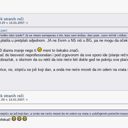
k stranih reči
.25 ч. 14.01.2007. »
.2007.
, koliko tako izađe? Ja se nisam zamajavao s tim, lepo sam došao, dao pare, uzeo rečnik i otišao.
latila u pretplati odjednom. JA ne živim u NS niti u BG, pa ne mogu da očeku
00 dianra manje nego ti
meni to itekako znači.
ač do besvesti neprofesionalan i pod izgovorom da sve sporo ide (slanje rečn
obrazluk, s obzirom da su rekli da iste neće biti dokle god ne pokriju sve plać
rice, no, strpiću se još koji dan, a onda me neće mrzeti da im odem na vra
k stranih reči
.00 ч. 14.01.2007. »
, strpiću se još koji dan, a onda me neće mrzeti da im odem na vrata s uobičajenim pretećim izr
efekat!