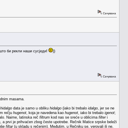
Сачувана
) што би рекли наши сусједи!
))
Сачувана
arodnim masama.
č
hidalgo
data je samo u obliku
hidalgo
(iako bi trebalo
idalgo
, jer se ne
kom rečju
hugenot
, koja je navedena kao
hugenot
, iako bi trebalo
igenot
;
alo. Naime, latinska reč
filtrum
kod nas se sreće u oblicima
filter
i
), a prvi je prihvaćen zbog česte upotrebe. Rečnik Matice srpske beleži
olje
filtar
(u skladu s rečenim). Međutim, u Rečniku se, verovali ili ne,