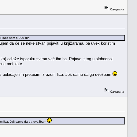
Сачувана
 Platio sam 5 900 din.
jem da će se neke stvari pojaviti u knjižarama, pa uvek koristim
ika) odlaže isporuku svima već iha-ha. Pojava istog u slobodnoj
ene pretplate.
ta s uobičajenim pretećim izrazom lica. Još samo da ga uvežbam
Сачувана
azom lica. Još samo da ga uvežbam