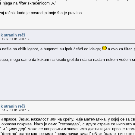
i s njega na
filter
skraćenicom „v.“!
j rečnik kada je posredi pitanje šta je pravilno.
k stranih reči
.12 ч. 31.01.2007. »
m našla na oblik igenot, a hugenoti su ipak češći od idalga;
a ovo za filtar,
ksupo, mogu samo da kukam na kiselo grožđe i da se nadam nekom većem s
k stranih reči
.54 ч. 31.01.2007. »
и праксе. Језик, нажалост или на срећу, није математика, у којој се за
ј образац покрива. Иако је само "тетраедар", с друге стране се нипош
 и "цилиндер" може се направити и значењска дистинкција: прво је геоме
"филтар" остаје као, рецимо, "цепидлачки тачан" облик (дакле, нипошто