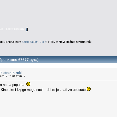
ЊЕ
РЕГИСТРАЦИЈА
ушни
(Уредници:
Бојан Башић
,
J o e
) > Тема:
Novi Rečnik stranih reči
(Прочитано 67677 пута)
k stranih reči
.01 ч. 13.01.2007. »
e da nema popusta.
Kinoteke i knjige mogu naći... dobro je znati za ubuduće