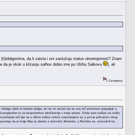
(h)idalgosima, da li zaista i oni zaslužuju status ukorenjenosti? Znam
še da je skok u klizanju
salhov
dobio ime po Ulrihu Salkovu
), ali
Сачувана
 hidalgo (iako bi trebalo idalgo, jer se ne sećam da se ova reč preterano pojavljuje u
; ali proglasimo to za bespotrebno sitničarenje s moje strane. Onda sam naišao na nešto
a preuzimanja reči (jer se u slične tuđice umeće nepostojano a), a prvi je prihvaćen zbog
inje da je bolje filtar (u skladu s rečenim). Međutim, u Rečniku se, verovali ili ne,