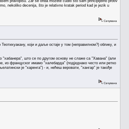
našem pravopisu. Zar se onda možete čuditi što sam principijelno protiv
mo, nekoliko decenija, što je relativno kratak period kad je jezik u
Сачувана
 Теотихуакану, који и даље остаје у том (неправилном?) облику, и
о "хабанера", што се по другом основу не слаже са "Хавана" (али
ме, из француског имамо "халебарда" (подједнако често или ретко
њелатински је "харенга") - и, нећеш веровати, "хангар" је такође
Сачувана