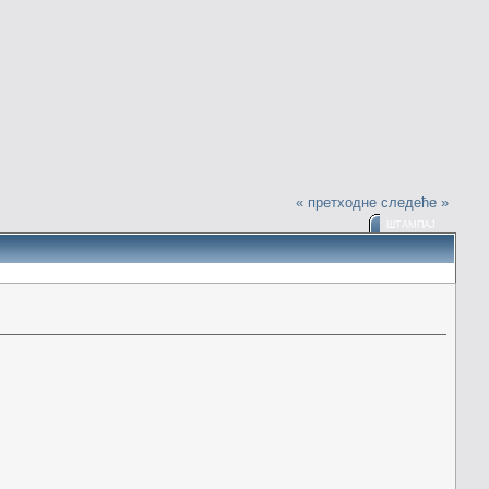
« претходне
следеће »
ШТАМПАЈ