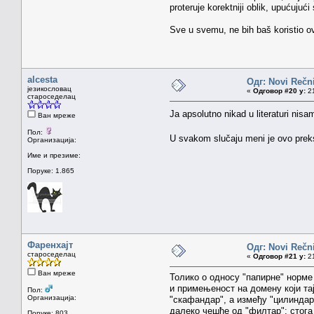
proteruje korektniji oblik, upućujuć
Sve u svemu, ne bih baš koristio ova
alcesta
Одг: Novi Rečni
језикословац
«
Одговор #20 у:
21
староседелац
Ja apsolutno nikad u literaturi nisa
Ван мреже
Пол:
U svakom slučaju meni je ovo pre
Организација:
Име и презиме:
Поруке: 1.865
Фаренхајт
Одг: Novi Rečni
староседелац
«
Одговор #21 у:
21
Ван мреже
Толико о односу "папирне" норме 
и примењеност на домену који та
Пол:
Организација:
"скафандар", а између "цилиндар"
далеко чешће од "филтар": стога 
Поруке: 803