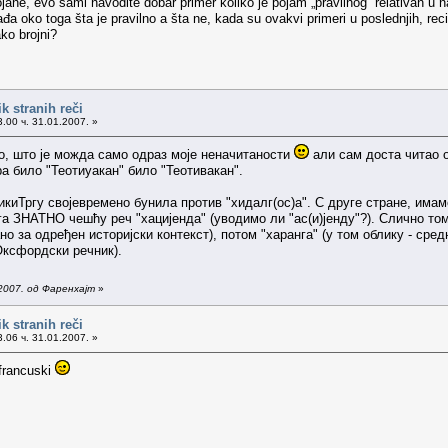
jane, evo sami navodite dobar primer koliko je pojam „pravilnog“ relativan u 
đa oko toga šta je pravilno a šta ne, kada su ovakvi primeri u poslednjih, reci
ako brojni?
k stranih reči
.00 ч. 31.01.2007. »
о, што је можда само одраз моје неначитаности
али сам доста читао о
а било "Теотиуакан" било "Теотивакан".
икиТргу својевремено бунила против "хидалг(ос)а". С друге стране, имам
ога ЗНАТНО чешћу реч "хацијенда" (уводимо ли "ас(и)јенду"?). Слично то
но за одређен историјски контекст), потом "харанга" (у том облику - сред
Оксфордски речник).
2007. од Фаренхајт
»
k stranih reči
.06 ч. 31.01.2007. »
 francuski