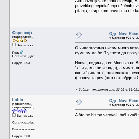
Ako dozvoljavate malu digresiju, Bo
prevelikog cepidlačenja i žučnih sva
pitanju, u srpskom pravopisu i te k
Фаренхајт
Одг: Novi Rečni
староседелац
«
Одговор #26 у:
23
Ван мреже
О хидалгосима нисам много чита
сумњам да ће П успети да прогур
Пол:
Организација:
Иначе, видим да се Maduixa на В
Поруке: 803
"х" и даље не испада), а мимо т
као и "хидалго", али свакако веза
француска реч (што потврђује и 
«
Задњи пут промењено: 23.02 ч. 31.01.
Lolita
Одг: Novi Rečni
језикословац
«
Одговор #27 у:
23
староседелац
A što ne bismo verovali, baš zvuči
Ван мреже
Организација:
Име и презиме:
Поруке: 500