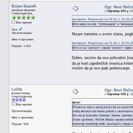
Бојан Башић
Одг: Novi Rečni
уредник форума
«
Одговор #24 у:
22
староседелац
Цитирано: Фаренхајт на 22.31 ч. 31.01.2
Ван мреже
Шта кажу за нпр. "(о)леандер" и "меанде
Пол:
Организација:
Nisam trenutno u svom stanu, pogl
Име и презиме:
Цитирано: Фаренхајт на 21.54 ч. 31.01.2
Поруке: 1.611
Исто и за "хугенот" спрам "игенот": први
Dobro, recimo da ovo prihvatim (mad
da je kod zajedničkih imenica kriter
mislim da je ovo ipak preterivanje.
Lolita
Одг: Novi Rečni
језикословац
«
Одговор #25 у:
22
староседелац
Цитат
Ван мреже
Pomenuo sam u prvoj poruci da su autori bili
Организација:
našoj literaturi da bismo pričali o ukorenje
što me je bukvalno šokiralo. Naime, latinska r
Име и презиме:
česte upotrebe. Rečnik Matice srpske beleži 
proteruje korektniji oblik, upućujući s njega n
Поруке: 500