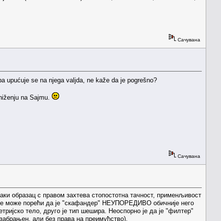
Сачувана
 pa upućuje se na njega valjda, ne kaže da je pogrešno?
niženju na Sajmu.
Сачувана
 сваки образац с правом захтева стопостотна тачност, применљивост
то не може порећи да је "скафандер" НЕУПОРЕДИВО обичније него
тријско тело, друго је тип шешира. Неоспорно је да је "филтер"
 забрањен, али без права на преимућство).