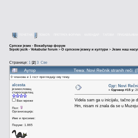
ПОЧЕТНА
ПОМОЋ
ПРЕТРАГА ФОРУМА
КАЛЕНДАР
ТАГОВИ
ПРИЈАВЉИВА
Српски језик - Вокабулар форум
Srpski jezik - Vokabular forum
>
О српском језику и култури
>
Језик наш нас
Странице:
1
[
2
]
3
Све
Аутор
Тема: Novi Rečnik stranih reči 
0 чланова и 1 гост прегледају ову тему.
alcesta
Одг: Novi Rečni
језикословац
«
Одговор #15 у:
20
староседелац
Videla sam ga u inicijalu, tačno j
Ван мреже
Hm, nisam ni znala da se u Muzeju 
Пол:
Организација:
Име и презиме:
Поруке: 1.865