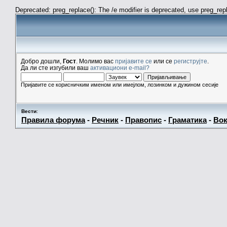
Deprecated: preg_replace(): The /e modifier is deprecated, use preg_re
Добро дошли,
Гост
. Молимо вас
пријавите се
или се
региструјте
.
Да ли сте изгубили ваш
активациони e-mail?
Пријавите се корисничким именом или имејлом, лозинком и дужином сесије
Вести
:
Правила форума
-
Речник
-
Правопис
-
Граматика
-
Вок