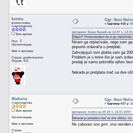
kontra
Одг: Novi Rečni
језикословац
«
Одговор #16 у:
09
староседелац
Цитирано: Бојан Башић на 14.07 ч. 13.01
Ван мреже
Stigao? Pretpostavljam da si ga otplaćivala
Пол:
Nisam ga otplaćivala, nego sam ga p
Организација:
popuste izdavača u pretplati.
Име и презиме:
Zahvaljujući tom platila sam ga 20
Problem je u tome što je sam izdav
Струка:
građevinarstvo
Поруке: 521
prodaji je samo potvrdila njihov bez
Nekada je pretplata mač sa dve ošt
Maduixa
Одг: Novi Rečni
староседелац
«
Одговор #17 у:
11
Ван мреже
Цитирано: kontra на 09.25 ч. 14.01.2007.
Организација:
Nekada je pretplata mač sa dve oštrice, no
Име и презиме:
Ne zaboravi ono
grrrr
, ima neviđen 
Струка: