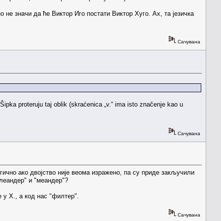
о не значи да ће Виктор Иго постати Виктор Хуго. Ах, та језичка
Сачувана
Šipka proteruju taj oblik (skraćenica „v.“ ima isto značenje kao u
Сачувана
гично ако двојство није веома изражено, па су приде закључили
)леандер" и "меандер"?
 у Х., а код нас "филтер".
Сачувана