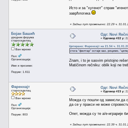
Исто и за "хугенот" спрам "игено
заврћлогика
«
Задњи пут промењено: 22.29 ч. 31.01.
Бојан Башић
Одг: Novi Rečni
уредник форума
«
Одговор #22 у:
22
староседелац
Цитирано: Фаренхајт на 21.54 ч. 31.01.2
Ван мреже
стога "филтар" остаје као, рецимо, "цеп
Пол:
Организација:
Znam, i to je sasvim pristojno rešen
Matičinom rečniku: oblik koji ne tre
Име и презиме:
Поруке: 1.611
Фаренхајт
Одг: Novi Rečni
староседелац
«
Одговор #23 у:
22
Ван мреже
Можда су пошли од замисли да св
да се у пракси не може спровести
Пол:
Организација:
Опет, можда су те а/е-играрије би
Поруке: 803
«
Задњи пут промењено: 22.39 ч. 31.01.