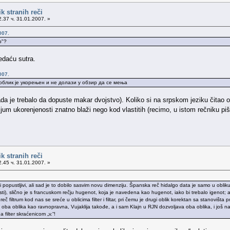
k stranih reči
.37 ч. 31.01.2007. »
007.
р"?
edaću sutra.
007.
 облик је укорењен и не долази у обзир да се мења
a je trebalo da dopuste makar dvojstvo). Koliko si na srpskom jeziku čitao o 
ijum ukorenjenosti znatno blaži nego kod vlastitih (recimo, u istom rečniku pi
k stranih reči
.45 ч. 31.01.2007. »
 popustljivi, ali sad je to dobilo sasvim novu dimenziju. Španska reč hidalgo data je samo u obliku
nosti), slično je s francuskom rečju hugenot, koja je navedena kao hugenot, iako bi trebalo igenot
eč filtrum kod nas se sreće u oblicima filter i filtar, pri čemu je drugi oblik korektan sa stanovišt
oba oblika kao ravnopravna, Vujaklija takođe, a i sam Klajn u RJN dozvoljava oba oblika, i još napom
a filter skraćenicom „v.“!