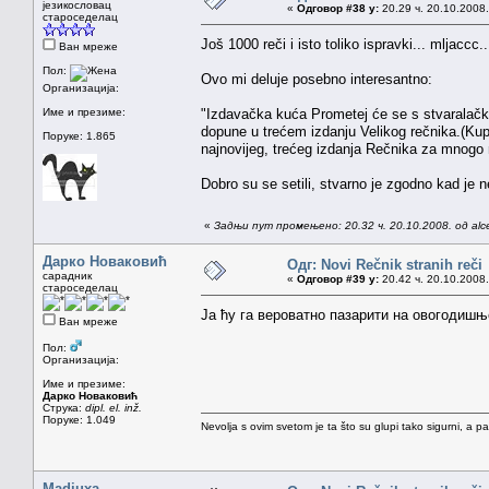
језикословац
«
Одговор #38 у:
20.29 ч. 20.10.2008.
староседелац
Još 1000 reči i isto toliko ispravki... mljacc
Ван мреже
Пол:
Ovo mi deluje posebno interesantno:
Организација:
Име и презиме:
"Izdavačka kuća Prometej će se s stvaralačk
dopune u trećem izdanju Velikog rečnika.(Ku
Поруке: 1.865
najnovijeg, trećeg izdanja Rečnika za mnogo
Dobro su se setili, stvarno je zgodno kad je 
«
Задњи пут промењено: 20.32 ч. 20.10.2008. од alc
Дарко Новаковић
Одг: Novi Rečnik stranih reči
сарадник
«
Одговор #39 у:
20.42 ч. 20.10.2008.
староседелац
Ја ћу га вероватно пазарити на овогодиш
Ван мреже
Пол:
Организација:
Име и презиме:
Дарко Новаковић
Струка:
dipl. el. inž.
Поруке: 1.049
Nevolja s ovim svetom je ta što su glupi tako sigurni, a 
Madiuxa