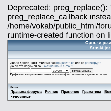
Deprecated: preg_replace(): 
preg_replace_callback instea
/home/vokab/public_html/for
runtime-created function on l
Српски јез
Srpski jez
Добро дошли,
Гост
. Молимо вас
пријавите се
или се
региструјте
.
Да ли сте изгубили ваш
активациони e-mail?
Пријавите се корисничким именом или имејлом, лозинком и дужином сесије
Вести
:
Правила форума
-
Речник
-
Правопис
-
Граматика
-
Вок
недоумице