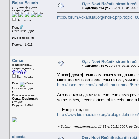
Бојан Башић
Одг: Novi Rečnik stranih reči
уредник форума
«
Одговор #34 у:
23.03 ч. 11.05.2007.
староседелац
http://forum.vokabular.org/index.php?topic
Ван мреже
Пол:
Организација:
Име и презиме:
Поруке: 1.611
Соња
Одг: Novi Rečnik stranih reči
језикословац
«
Одговор #35 у:
10.54 ч. 29.11.2007.
староседелац
У некој другој теми сам поменула да ми с
Ван мреже
мноштва линкова (врло сам га насумично 
Пол:
http://users.rcn.com/jkimball.ma.ultranet/B
Организација:
/
Ако вас мрзи да читате све, ево само рече
Име и презиме:
Соња Ђорђевић
some fishes, several kinds of insects, and a f
Струка:
Поруке: 1.404
... Ево још једног:
http://www.bio-medicine.org/biology-definitio
«
Задњи пут промењено: 13.31 ч. 29.11.2007. од Со
alcesta
Одг: Novi Rečnik stranih reči