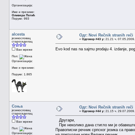
Организација:
Име и презиме:
Оливера Потић
Поруке: 993
alcesta
Одг: Novi Rečnik stranih reči
језикословац
«
Одговор #43 у:
21.21 ч. 07.05.2009.
староседелац
Evo kod nas na sajmu prodaju 4. izdanje, pogl
Ван мреже
Пол:
Организација:
Име и презиме:
Поруке: 1.865
Соња
Одг: Novi Rečnik stranih reči
језикословац
«
Одговор #44 у:
21.15 ч. 29.07.2009.
староседелац
Другари,
Ван мреже
Пре неколико дана стигло ми је обавеште
Пол:
Правописни речник српског језика са прав
Организација:
на претходни нови Велики речник...