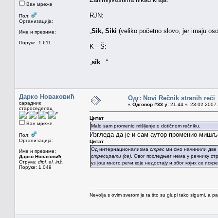
Ван мреже
RJN:
Пол:
Организација:
„
Sik, Siki
(veliko početno slovo, jer imaju oso
Име и презиме:
Поруке: 1.611
K—Š:
„
sȋk
...“
Дарко Новаковић
Одг: Novi Rečnik stranih reči
сарадник
«
Одговор #33 у:
21.44 ч. 23.02.2007.
староседелац
Цитат
Ван мреже
Malo sam promenio mišljenje o dotičnom rečniku.
Изгледа да је и сам аутор променио мишљ
Пол:
Организација:
Цитат
Од интернационализма
стрес
ми смо начинили две и
Име и презиме:
стресирати (се)
. Овог последњег нема у речнику ст
Дарко Новаковић
Струка:
dipl. el. inž.
уз још много речи које недостају и због којих се и
Поруке: 1.049
Nevolja s ovim svetom je ta što su glupi tako sigurni, a 