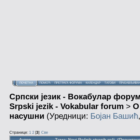
ПОЧЕТНА
ПОМОЋ
ПРЕТРАГА ФОРУМА
КАЛЕНДАР
ТАГОВИ
ПРИЈАВЉИВА
Српски језик - Вокабулар фору
Srpski jezik - Vokabular forum
>
О
насушни
(Уредници:
Бојан Башић
Странице:
1
2
[
3
]
Све
Аутор
Тема: Novi Rečnik stranih reči (Прочитан