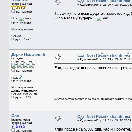
Одг: Novi Rečnik stranih reči
староседелац
«
Одговор #40 у:
21.50 ч. 20.10.2008.
Ван мреже
Ја сам купила неки додатак пролетос кад б
било места у куферу...
Пол:
Организација:
Име и презиме:
Струка:
Поруке: 7.477
Дарко Новаковић
Одг: Novi Rečnik stranih reči
сарадник
«
Одговор #41 у:
14.49 ч. 26.10.2008.
староседелац
Ево, постадох поносни власник овог речн
Ван мреже
Пол:
Организација:
Име и презиме:
Дарко Новаковић
Струка:
dipl. el. inž.
Поруке: 1.049
Nevolja s ovim svetom je ta što su glupi tako sigurni, a 
Оли
Одг: Novi Rečnik stranih reči
језикословац
«
Одговор #42 у:
18.02 ч. 26.10.2008.
староседелац
Клио продаје за 5.500 дин. као и Прометеј
Ван мреже