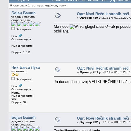
0 чланова и 1 гост прегледају ову тему.
Бојан Башић
Одг: Novi Rečnik stranih reči
уредник форума
«
Одговор #30 у:
21.31 ч. 01.02.2007.
староседелац
Ma neee
, glagol
meandrirati
je poseb
Ван мреже
ozbiljan).
Пол:
Организација:
Име и презиме:
Поруке: 1.611
Ник Бања Лука
Одг: Novi Rečnik stranih reči
посетилац
«
Одговор #31 у:
23.11 ч. 01.02.2007.
Ван мреже
Ja danas dobio svoj VELIKI REČNIK! I baš 
Пол:
Организација:
Nema
Име и презиме:
xxx
Поруке: 32
Бојан Башић
Одг: Novi Rečnik stranih reči
уредник форума
«
Одговор #32 у:
17.58 ч. 08.02.2007.
староседелац
Zanimljivostima nikad kraja.