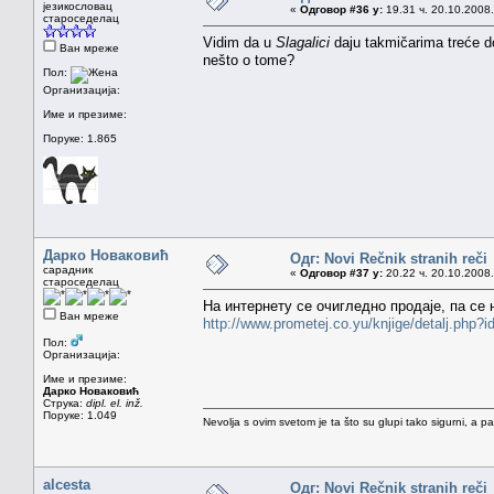
језикословац
«
Одговор #36 у:
19.31 ч. 20.10.2008.
староседелац
Vidim da u
Slagalici
daju takmičarima treće dop
Ван мреже
nešto o tome?
Пол:
Организација:
Име и презиме:
Поруке: 1.865
Дарко Новаковић
Одг: Novi Rečnik stranih reči
сарадник
«
Одговор #37 у:
20.22 ч. 20.10.2008.
староседелац
На интернету се очигледно продаје, па се 
Ван мреже
http://www.prometej.co.yu/knjige/detalj.php?
Пол:
Организација:
Име и презиме:
Дарко Новаковић
Струка:
dipl. el. inž.
Поруке: 1.049
Nevolja s ovim svetom je ta što su glupi tako sigurni, a 
alcesta
Одг: Novi Rečnik stranih reči