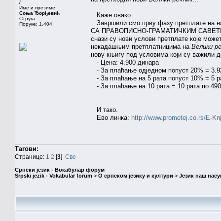
/
Име и презиме:
Соња Ђорђевић
Каже овако:
Струка:
Завршили смо прву фазу претплате на 
Поруке: 1.404
СА ПРАВОПИСНО-ГРАМАТИЧКИМ САВЕТНИКОМ 
снази су нови услови претплате које може
некадашњим претплатницима на
Велики ре
нову књигу под условима који су важили до
- Цена: 4.900 динара
- За плаћање одједном попуст 20% = 3.9
- За плаћање на 5 рата попуст 10% = 5 р
- За плаћање на 10 рата = 10 рата по 490
И тако.
Ево линка:
http://www.prometej.co.rs/E-Kn
Тагови:
Странице:
1
2
[
3
]
Све
Српски језик - Вокабулар форум
Srpski jezik - Vokabular forum
>
О српском језику и култури
>
Језик наш нас