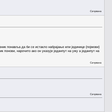
Сачувана
езник понавља да би се истакло набрајање или јединице (појмови)
ик понови, нарочито ако он указује једанпут на ужу а једанпут на
Сачувана
Сачувана