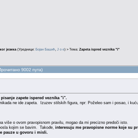
ог језика
(Уредници:
Бојан Башић
,
J o e
) > Тема:
Zapeta ispred veznika "i"
(Прочитано 9002 пута)
e
pisanje zapete ispered veznika "i".
ikada ne ide zapeta. Izuzev stilskih figura, npr: Poželeo sam i posao, i kuću
zna više o ovom pravopisnom pravilu, mogao da mi precizno predoči isto.
posla kojim se bavim. Takođe,
interesuju me pravopisne norme koje su pr
e pauze u govoru i misli.