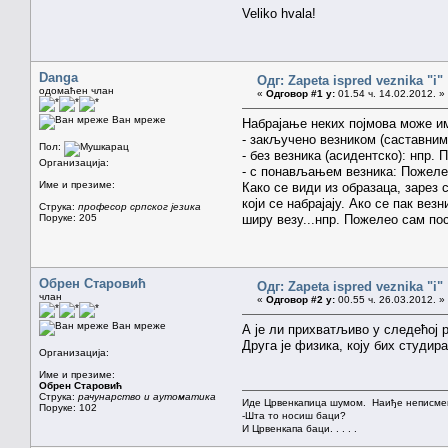
Veliko hvala!
Danga
Одг: Zapeta ispred veznika "i"
одомаћен члан
«
Одговор #1 у:
01.54 ч. 14.02.2012. »
Ван мреже
Набрајање неких појмова може им
- закључено везником (саставним
Пол:
- без везника (асидентско): нпр.
Организација:
- с понављањем везника: Пожелео
Име и презиме:
Како се види из образаца, зарез 
који се набрајају. Ако се пак вез
Струка:
професор српског језика
Поруке: 205
ширу везу...нпр. Пожелео сам пос
Обрен Старовић
Одг: Zapeta ispred veznika "i"
члан
«
Одговор #2 у:
00.55 ч. 26.03.2012. »
Ван мреже
А је ли прихватљиво у следећој 
Друга је физика, коју бих студир
Организација:
Име и презиме:
Обрен Старовић
Струка:
рачунарство и аутоматика
Иде Црвенкапица шумом. Наиђе неписмен
Поруке: 102
-Шта то носиш баци?
И Црвенкапа баци. . . . .