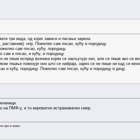
ати три вида, од којих зависи и писање зареза:
, раставним): нпр. Пожелео сам посао, кућу и породицу.
 Пожелео сам посао, кућу, породицу.
 сам и посао, и кућу, и породицу.
се не пише испред везника којим се закључује низ, али се пише ако се в
ником тешње повезује оно што се набраја, зарез се не пише ни кад се везн
ао и кућу, породицу. Пожелео сам посао, кућу и породицу и децу.
реченици:
ао на ПМФ-у, и то вероватно истраживачки смер.
и вук и каже: