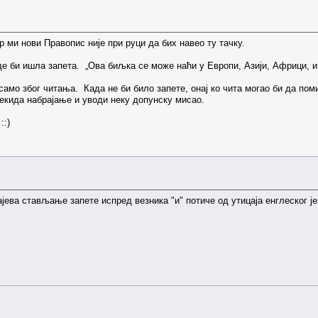
р ми нови Правопис није при руци да бих навео ту тачку.
де би ишла запета. „Ова биљка се може наћи у Европи, Азији, Африци, и
 само због читања. Када не би било запете, онај ко чита могао би да поми
рекида набрајање и уводи неку допунску мисао.
::)
ева стављање запете испред везника "и" потиче од утицаја енглеског јез