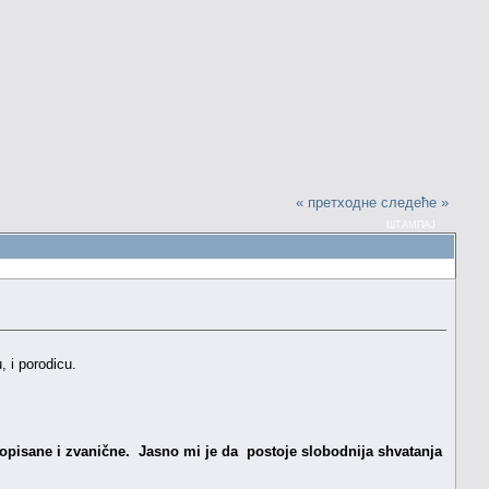
« претходне
следеће »
ШТАМПАЈ
, i porodicu.
opisane i zvanične. Jasno mi je da postoje slobodnija shvatanja