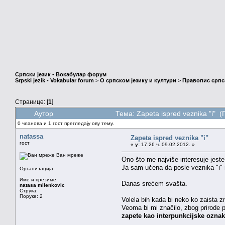
Српски језик - Вокабулар форум
Srpski jezik - Vokabular forum
>
О српском језику и култури
>
Правопис српск
Странице: [
1
]
Аутор
Тема: Zapeta ispred veznika "i" 
0 чланова и 1 гост прегледају ову тему.
natassa
Zapeta ispred veznika "i"
гост
«
у:
17.26 ч. 09.02.2012. »
Ван мреже
Ono što me najviše interesuje jest
Ja sam učena da posle veznika "i" n
Организација:
Име и презиме:
Danas srećem svašta.
natasa milenkovic
Струка:
Поруке: 2
Volela bih kada bi neko ko zaista 
Veoma bi mi značilo, zbog prirode 
zapete kao interpunkcijske oznak