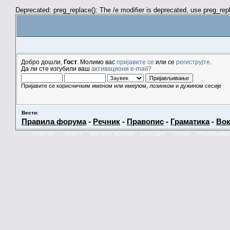
Deprecated: preg_replace(): The /e modifier is deprecated, use preg_re
Добро дошли,
Гост
. Молимо вас
пријавите се
или се
региструјте
.
Да ли сте изгубили ваш
активациони e-mail?
Пријавите се корисничким именом или имејлом, лозинком и дужином сесије
Вести
:
Правила форума
-
Речник
-
Правопис
-
Граматика
-
Вок
ПОЧЕТНА
ПОМОЋ
ПРЕТРАГА ФОРУМА
КАЛЕНДАР
ТАГОВИ
ПРИЈАВЉИВА