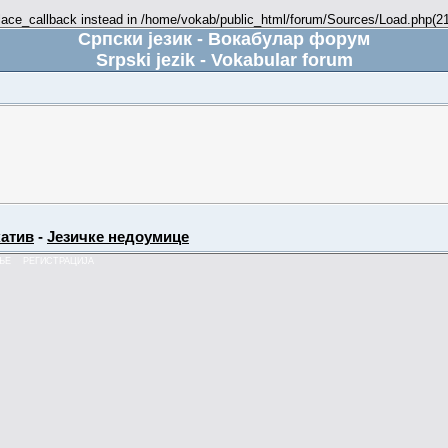
place_callback instead in /home/vokab/public_html/forum/Sources/Load.php(216
Српски језик - Вокабулар форум
Srpski jezik - Vokabular forum
атив
-
Језичке недоумице
ЊЕ
РЕГИСТРАЦИЈА