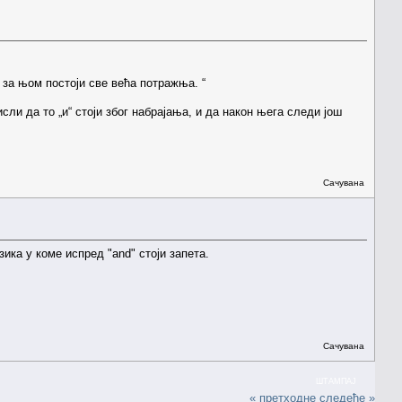
 за њом постоји све већа потражња. “
сли да то „и“ стоји због набрајања, и да након њега следи још
Сачувана
ика у коме испред "and" стоји запета.
Сачувана
ШТАМПАЈ
« претходне
следеће »