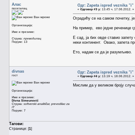
Алас
Одг: Zapeta ispred veznika "i"
посетилац
«
Одговор #3 у:
13.45 ч. 17.06.2012. »
Ван мреже
Оградићу се на самом почетку, је
Организација:
На пример, ево једне реченице г
Име и презиме:
Е сад, ја бих овде ставио запету
Струка:
преводилац
Поруке: 13
неки континент. Овако, запета п
Ето, надам се да је разумљиво. 
divnas
Одг: Zapeta ispred veznika "i"
гост
«
Одговор #4 у:
13.19 ч. 18.06.2012. »
Ван мреже
Мислим да у великом броју случај
Организација:
Име и презиме:
Divna Simeunović
Струка:
softverski analitičar, prevodilac za
IT
Поруке: 7
Тагови:
Странице: [
1
]