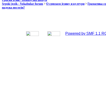
Srpski jezik - Vokabular forum
>
О српском језику и култури
>
Граматика ср
падежа постоји?
Powered by SMF 1.1 R