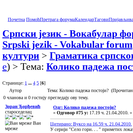
Почетна
Помоћ
Претрага форума
Календар
Тагови
Пријављив
Српски језик - Вокабулар ф
Srpski jezik - Vokabular forum
култури
>
Граматика српског
e
) > Тема:
Колико падежа пос
Странице:
1
...
4
5
[
6
]
Аутор
Тема: Колико падежа постоји? (Прочитан
0 чланова и 0 гостију прегледају ову тему.
Зоран Ђорђевић
Одг: Колико падежа постоји?
староседелац
«
Одговор #75 у:
17.19 ч. 21.04.2010. »
Ван
Цитирано: Вуксо на 16.59 ч. 21.04.2010.
мреже
У серији "Село гори. . . " приметих лок