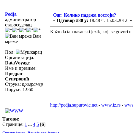
Pedja
Одг: Колико падежа постоји?
администратор
«
Одговор #80 у:
18.48 ч. 15.03.2012. »
староседелац
Kažu da tabarasanski jezik, koji se govori 
Ван
мреже
Пол:
Организација:
DataVoyage
Име и презиме:
Предраг
Супуровић
Струка:
програмер
Поруке: 1.960
http://pedja.supurovic.net
-
www.iz.rs
-
www
Тагови:
Странице:
1
...
4
5
[
6
]
Српски језик - Вокабулар форум