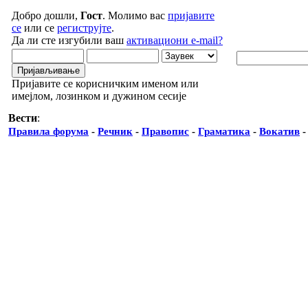
Добро дошли,
Гост
. Молимо вас
пријавите
се
или се
региструјте
.
Да ли сте изгубили ваш
активациони e-mail?
Пријавите се корисничким именом или
имејлом, лозинком и дужином сесије
Вести
:
Правила форума
-
Речник
-
Правопис
-
Граматика
-
Вокатив