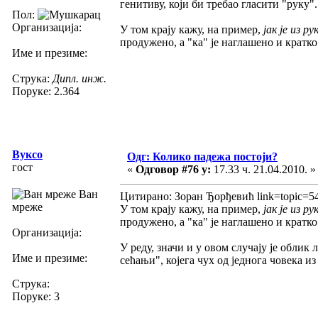
генитиву, који би требао гласити "руку".
Пол:
Организација:
У том крају кажу, на пример,
јак је из
рук
продужено, а "ка" је наглашено и кратко
Име и презиме:
Струка:
Дипл. инж.
Поруке: 2.364
Вуксо
Одг: Колико падежа постоји?
гост
«
Одговор #76 у:
17.33 ч. 21.04.2010. »
Ван
Цитирано: Зоран Ђорђевић link=topic=
мреже
У том крају кажу, на пример,
јак је из
ру
продужено, а "ка" је наглашено и кратко
Организација:
У реду, значи и у овом случају је облик
Име и презиме:
сећањи", којега чух од једнога човека и
Струка:
Поруке: 3