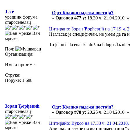
J o e
Одг: Колико падежа постоји?
уредник форума
«
Одговор #77 у:
18.30 ч. 21.04.2010. »
староседелац
Цитирано: Зоран Ђорђевић на 17.19 ч. 2
Ван
Нагласак је специфичан, не умем да га н
мреже
To je predakcenatska dužina i dugosilazni:
u
Пол:
Организација:
Име и презиме:
Струка:
Поруке: 1.688
Зоран Ђорђевић
Одг: Колико падежа постоји?
староседелац
«
Одговор #78 у:
20.25 ч. 21.04.2010. »
Ван
Цитирано: Вуксо на 17.33 ч. 21.04.2010.
мреже
Али, да ли вам је познат пример типа "у