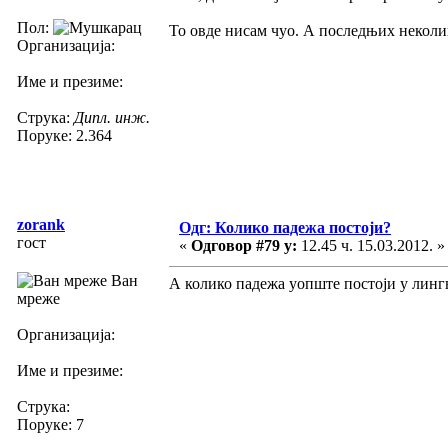
Пол:
То овде нисам чуо. А последњих неколи
Организација:
Име и презиме:
Струка:
Дипл. инж.
Поруке: 2.364
zorank
Одг: Колико падежа постоји?
гост
«
Одговор #79 у:
12.45 ч. 15.03.2012. »
Ван
А колико падежа уопште постоји у лингв
мреже
Организација:
Име и презиме:
Струка:
Поруке: 7