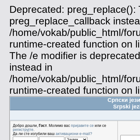
Deprecated: preg_replace(): 
preg_replace_callback instea
/home/vokab/public_html/for
runtime-created function on 
The /e modifier is deprecate
instead in
/home/vokab/public_html/for
runtime-created function on l
Српски јез
Srpski jez
Добро дошли,
Гост
. Молимо вас
пријавите се
или се
региструјте
.
Да ли сте изгубили ваш
активациони e-mail?