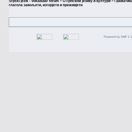
Srpski jezik - Vokabular forum
>
О српском језику и култури
>
Граматика
глагола завољети, изгорјети и преживјети
Powered by SMF 1.