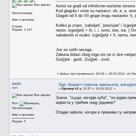
Ван мреже
Aorist se gradi od infinitivne=aoristne osnove i
Kod glagola I vrste su nastavci: oh, e, e, osm
Организација:
Glagoli od II do VII grupe imaju nastavke: h,
Име и презиме:
Koliko ja znam, 'zaboljeti', 'prezivjeti' i 'izgo
Струка:
Поруке: 1.137
nesto: izgor(jeti) + ih, i, i, ismo, iste, ise. 
nakalemiti ni ovako: izgor(jet)i + h, nema, ne
Jos se setih necega.
Zabuna dolazi zbog toga sto se iz dve varijante 
Gor(j)eti - goriti. Ziv(j)eti - ziviti.
«
Задњи пут промењено: 00.54 ч. 18.03.2012. од Vla
stole
Одг: Аорист глагола завољети, изгорје
гост
«
Одговор #2 у:
10.57 ч. 18.03.2012. »
Ван мреже
Значи, "људи, изгорје кућа", "он једва пр
аориста у трећем лицу једнине?
Пол:
Организација:
Опције заболи, изгори и преживи су неправ
Име и презиме:
-------------------------
Поруке: 5