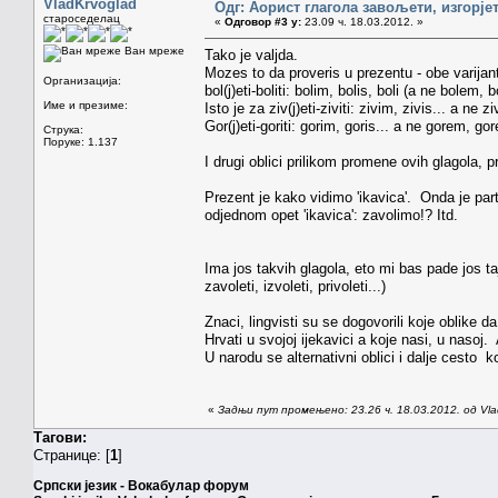
VladKrvoglad
Одг: Аорист глагола завољети, изгорје
староседелац
«
Одговор #3 у:
23.09 ч. 18.03.2012. »
Ван мреже
Tako je valjda.
Mozes to da proveris u prezentu - obe varijante
Организација:
bol(j)eti-boliti: bolim, bolis, boli (a ne bolem, 
Име и презиме:
Isto je za ziv(j)eti-ziviti: zivim, zivis... a ne z
Gor(j)eti-goriti: gorim, goris... a ne gorem, gor
Струка:
Поруке: 1.137
I drugi oblici prilikom promene ovih glagola, p
Prezent je kako vidimo 'ikavica'. Onda je parti
odjednom opet 'ikavica': zavolimo!? Itd.
Ima jos takvih glagola, eto mi bas pade jos taj
zavoleti, izvoleti, privoleti...)
Znaci, lingvisti su se dogovorili koje oblike d
Hrvati u svojoj ijekavici a koje nasi, u nasoj
U narodu se alternativni oblici i dalje cesto ko
«
Задњи пут промењено: 23.26 ч. 18.03.2012. од Vla
Тагови:
Странице: [
1
]
Српски језик - Вокабулар форум