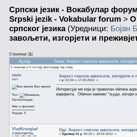
Српски језик - Вокабулар фору
Srpski jezik - Vokabular forum
>
О
српског језика
(Уредници:
Бојан 
завољети, изгорјети и преживје
Странице: [
1
]
Аутор
Тема: Аорист глагола завољети, изгорје
0 чланова и 0 гостију прегледају ову тему.
stole
Аорист глагола завољети, изгорјети и 
гост
«
у:
22.04 ч. 17.03.2012. »
Ван мреже
Интересује ме који је правилан облика аори
варијанта. Обично кажемо "људи, изгори ку
Пол:
Организација:
Име и презиме:
-------------------------
Поруке: 5
VladKrvoglad
Одг: Аорист глагола завољети, изгорје
староседелац
«
Одговор #1 у:
00.25 ч. 18.03.2012. »