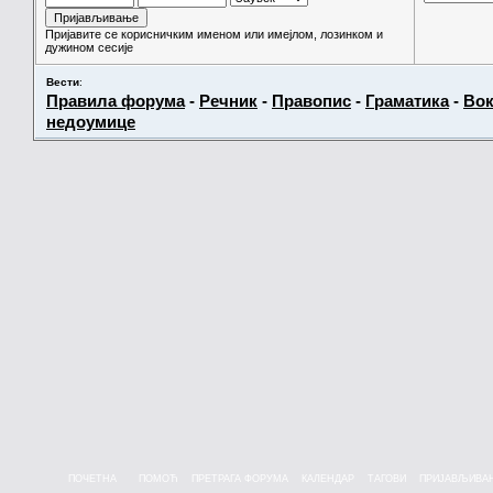
Пријавите се корисничким именом или имејлом, лозинком и
дужином сесије
Вести
:
Правила форума
-
Речник
-
Правопис
-
Граматика
-
Вок
недоумице
ПОЧЕТНА
ПОМОЋ
ПРЕТРАГА ФОРУМА
КАЛЕНДАР
ТАГОВИ
ПРИЈАВЉИВА