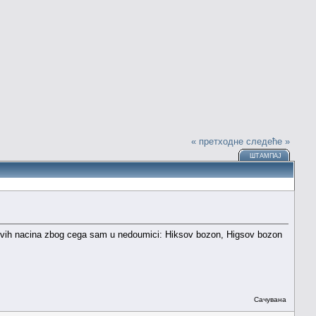
« претходне
следеће »
ШТАМПАЈ
 ovih nacina zbog cega sam u nedoumici: Hiksov bozon, Higsov bozon
Сачувана