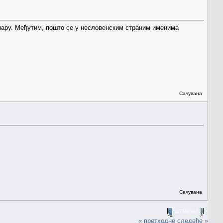
 пару. Међутим, пошто се у несловенским страним именима
Сачувана
Сачувана
ШТАМПАЈ
« претходне
следеће »