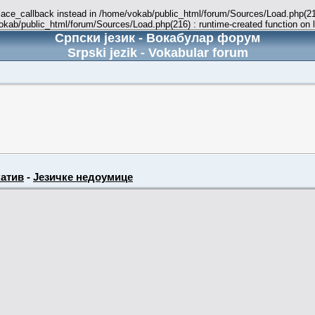
place_callback instead in /home/vokab/public_html/forum/Sources/Load.php(216
vokab/public_html/forum/Sources/Load.php(216) : runtime-created function on 
Српски језик - Вокабулар форум
Srpski jezik - Vokabular forum
атив
-
Језичке недоумице