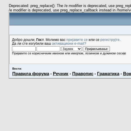
Deprecated: preg_replace(): The /e modifier is deprecated, use preg_re
/e modifier is deprecated, use preg_replace_callback instead in /home/
Добро дошли,
Гост
. Молимо вас
пријавите се
или се
региструјте
.
Да ли сте изгубили ваш
активациони e-mail?
Пријавите се корисничким именом или имејлом, лозинком и дужином сесије
Вести
:
Правила форума
-
Речник
-
Правопис
-
Граматика
-
Вок