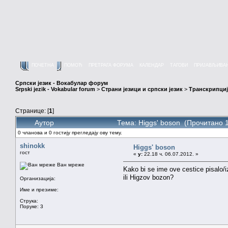
ПОЧЕТНА
ПОМОЋ
ПРЕТРАГА ФОРУМА
КАЛЕНДАР
ТАГОВИ
ПРИЈАВЉИВА
Српски језик - Вокабулар форум
Srpski jezik - Vokabular forum
>
Страни језици и српски језик
>
Транскрипциј
Странице: [
1
]
Аутор
Тема: Higgs' boson (Прочитано 
0 чланова и 0 гостију прегледају ову тему.
shinokk
Higgs' boson
гост
«
у:
22.18 ч. 06.07.2012. »
Ван мреже
Kako bi se ime ove cestice pisalo
ili Higzov bozon?
Организација:
Име и презиме:
Струка:
Поруке: 3