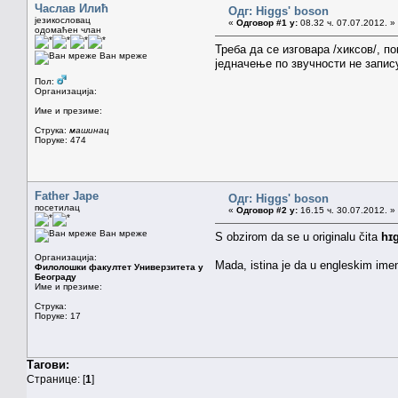
Часлав Илић
Одг: Higgs' boson
језикословац
«
Одговор #1 у:
08.32 ч. 07.07.2012. »
одомаћен члан
Треба да се изговара /хиксов/, 
Ван мреже
једначење по звучности не запис
Пол:
Организација:
Име и презиме:
Струка:
машинац
Поруке: 474
Father Jape
Одг: Higgs' boson
посетилац
«
Одговор #2 у:
16.15 ч. 30.07.2012. »
Ван мреже
S obzirom da se u originalu čita
hɪ
Организација:
Mada, istina je da u engleskim imen
Филолошки факултет Универзитета у
Београду
Име и презиме:
Струка:
Поруке: 17
Тагови:
Странице: [
1
]