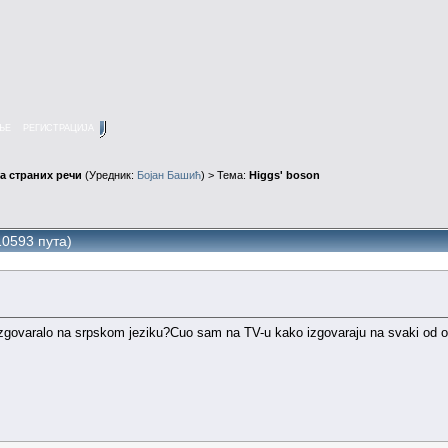
ЊЕ
РЕГИСТРАЦИЈА
а страних речи
(Уредник:
Бојан Башић
) > Тема:
Higgs' boson
10593 пута)
/izgovaralo na srpskom jeziku?Cuo sam na TV-u kako izgovaraju na svaki od