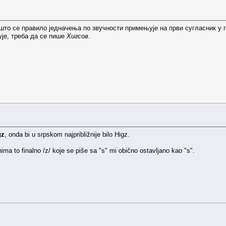
пошто се правило једначења по звучности примењује на први сугласник у
ује, треба да се пише
Хигсов
.
gz
, onda bi u srpskom najpribližnije bilo Higz.
ima to finalno /z/ koje se piše sa "s" mi obično ostavljano kao "s".