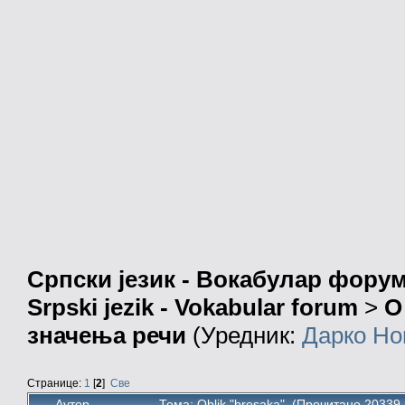
Српски језик - Вокабулар фору
Srpski jezik - Vokabular forum
>
О
значења речи
(Уредник:
Дарко Но
Странице:
1
[
2
]
Све
Аутор
Тема: Oblik "bresaka" (Прочитано 20339 