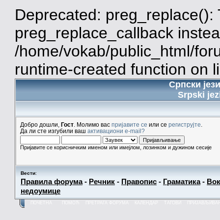
Deprecated: preg_replace(): 
preg_replace_callback instea
/home/vokab/public_html/for
runtime-created function on l
Српски јез
Srpski jez
Добро дошли,
Гост
. Молимо вас
пријавите се
или се
региструјте
.
Да ли сте изгубили ваш
активациони e-mail?
Пријавите се корисничким именом или имејлом, лозинком и дужином сесије
Вести
:
Правила форума
-
Речник
-
Правопис
-
Граматика
-
Вок
недоумице
ПОЧЕТНА
ПОМОЋ
ПРЕТРАГА ФОРУМА
КАЛЕНДАР
ТАГОВИ
ПРИЈАВЉИВА