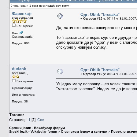
0 чланова и 1 гост прегледају ову тему.
Фаренхајт
Одг: Oblik "bresaka"
староседелац
«
Одговор #15 у:
07.44 ч. 31.01.2007.
Ван мреже
Да, латинско persica раширило се у многе 
Пол:
Организација:
То "паразитско"
в
појављује се и другде - 
дало доказати да је "-дра" у вези с глагол
Поруке: 803
опскурно у новијем облику.
dudank
Одг: Oblik "bresaka"
посетилац
«
Одговор #16 у:
08.04 ч. 31.01.2007.
Ван мреже
Уз једну малу исправку - јер човек свашта
Организација:
"метатезом гласова". Надам се да је испр
Име и презиме:
Поруке: 38
Тагови:
Странице:
1
[
2
]
Све
Српски језик - Вокабулар форум
Srpski jezik - Vokabular forum
>
О српском језику и култури
>
Порекло значе