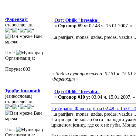
Фаренхајт
Одг: Oblik "bresaka"
староседелац
«
Одговор #9 у:
02.48 ч. 15.01.2007. »
Ван
...a patrijars, monas, uzdas, predas, vazdus..
мреже
Пол:
Организација:
Поруке: 803
«
Задњи пут промењено: 02.51 ч. 15.01.2
Фаренхајт
»
Ђорђе Божовић
Одг: Oblik "bresaka"
језикословац
«
Одговор #10 у:
03.04 ч. 15.01.2007. »
староседелац
Цитирано: Фаренхајт на 02.48 ч. 15.01.2
Ван
...a patrijars, monas, uzdas, predas, vazdus..
мреже
Патријарс би могао бити "народни ужички
црквеном језику, где се х не губи. Монас
Пол:
Организација:
За уздас и предас још нисам успео да ут