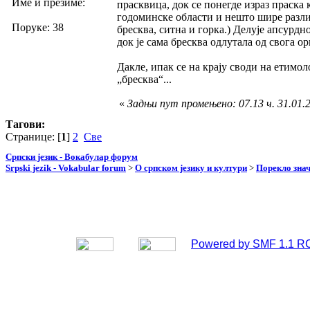
Име и презиме:
прасквица, док се понегде израз праска 
годоминске области и нешто шире разлику
Поруке: 38
бресква, ситна и горка.) Делује апсурдн
док је сама бресква одлутала од свога 
Дакле, ипак се на крају своди на етимо
„бресква“...
«
Задњи пут промењено: 07.13 ч. 31.01.
Тагови:
Странице: [
1
]
2
Све
Српски језик - Вокабулар форум
Srpski jezik - Vokabular forum
>
О српском језику и култури
>
Порекло зна
Powered by SMF 1.1 R