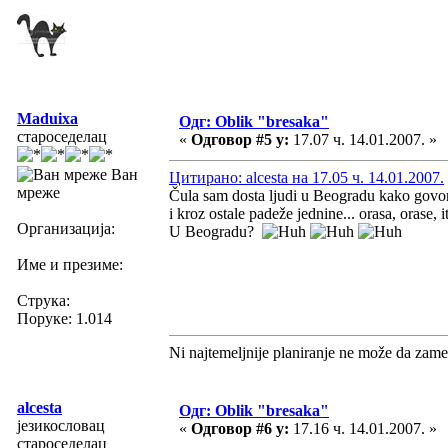
Maduixa
Одг: Oblik "bresaka"
староседелац
«
Одговор #5 у:
17.07 ч. 14.01.2007. »
Ван
Цитирано: alcesta на 17.05 ч. 14.01.2007.
мреже
Čula sam dosta ljudi u Beogradu kako govore
i kroz ostale padeže jednine... orasa, orase, it
Организација:
U Beogradu?
Име и презиме:
Струка:
Поруке: 1.014
Ni najtemeljnije planiranje ne može da zame
alcesta
Одг: Oblik "bresaka"
језикословац
«
Одговор #6 у:
17.16 ч. 14.01.2007. »
староседелац