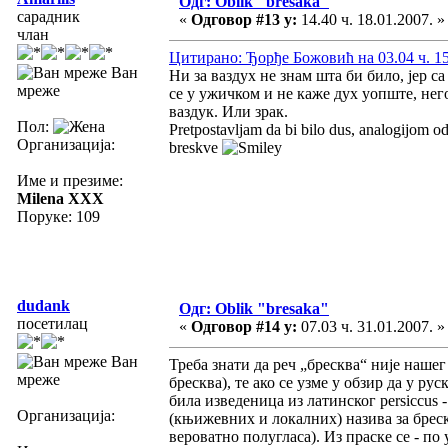
Одг: Oblik "bresaka"
сарадник
«
Одговор #13 у:
14.40 ч. 18.01.2007. »
члан
Цитирано: Ђорђе Божовић на 03.04 ч. 15
Ван
Ни за ваздух не знам шта би било, јер са
мреже
се у ужичком и не каже дух уопште, не
ваздук. Или зрак.
Пол:
Pretpostavljam da bi bilo dus, analogijom od 
Организација:
breskve
Име и презиме:
Milena XXX
Поруке: 109
dudank
Одг: Oblik "bresaka"
посетилац
«
Одговор #14 у:
07.03 ч. 31.01.2007. »
Ван
Треба знати да реч „бресква“ није нашег
мреже
бресква), те ако се узме у обзир да у рус
била изведеница из латинског persiccus 
Организација:
(књижевних и локалних) назива за бреск
вероватно полугласа). Из праске се - по 