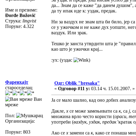
да... Знам да се каже "да данем душом"
Име и презиме:
да ту ипак иде к: уздак, предак.
Đorđe Božović
Струка:
lingvist
Ни за ваздух не знам шта би било, јер са
Поруке: 4.322
се у ужичком и не каже дух уопште, не
ваздук. Или зрак.
Тешко је заиста утврдити шта је "правил
као што је ужички крај...
:ух: (уздас
)
Фаренхајт
Одг: Oblik "bresaka"
староседелац
«
Одговор #11 у:
03.14 ч. 15.01.2007. »
Ван
Ја се мало шалио, кад оно добих анализ
мреже
Дакле,
х
се може замењивати са
к
, са
ј
, с
Пол:
множина врло често користи (
ораси
,
те
Организација:
употреби (
ваздук
,
уздак
,
предак
'кратак о
Поруке: 803
Ако се
х
замени са
к
, како се понаша мн