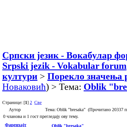
Српски језик - Вокабулар ф
Srpski jezik - Vokabular forum
култури
>
Порекло значења 
Новаковић
) > Тема:
Oblik "br
Странице: [
1
]
2
Све
Аутор
Тема: Oblik "bresaka" (Прочитано 20337 п
0 чланова и 1 гост прегледају ову тему.
Фаренхајт
Oblik "bresaka"