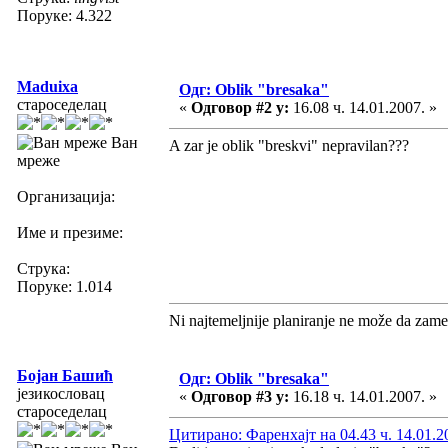
Поруке: 4.322
Maduixa
Одг: Oblik "bresaka"
староседелац
«
Одговор #2 у:
16.08 ч. 14.01.2007. »
Ван
A zar je oblik "breskvi" nepravilan???
мреже
Организација:
Име и презиме:
Струка:
Поруке: 1.014
Ni najtemeljnije planiranje ne može da zame
Бојан Башић
Одг: Oblik "bresaka"
језикословац
«
Одговор #3 у:
16.18 ч. 14.01.2007. »
староседелац
Цитирано: Фаренхајт на 04.43 ч. 14.01.2