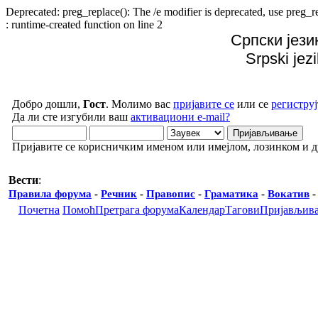
Deprecated: preg_replace(): The /e modifier is deprecated, use preg
: runtime-created function on line 2
Српски јези
Srpski jez
Добро дошли,
Гост
. Молимо вас
пријавите се
или се
региструј
Да ли сте изгубили ваш
активациони e-mail?
Пријавите се корисничким именом или имејлом, лозинком и 
Вести
:
Правила форума
-
Речник
-
Правопис
-
Граматика
-
Вокатив
Почетна
Помоћ
Претрага форума
Календар
Тагови
Пријављив