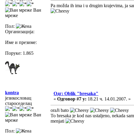
Pa možda ih ima i u drugim krajevima, ja sam
Ван
мреже
Пол:
Организација:
Име и презиме:
Поруке: 1.865
kontra
Одг: Oblik "bresaka"
језикословац
«
Одговор #7 у:
18.21 ч. 14.01.2007. »
староседелац
oraJi bato
Ван
To bresaka je kod nas ustaljeno, nekada sam se
мреже
menjati
Пол: