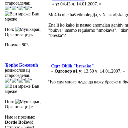
староседелац
«
у:
04.43 ч. 14.01.2007. »
Ван
Možda nije baš etimologija, više istorijska 
мреже
Zna li ko kako je nastao anomalan genitiv 
Пол:
"bukva" imamo regularno "smokava", "tikava
Организација:
"breska"?
Поруке: 803
Ђорђе Божовић
Одг: Oblik "bresaka"
језикословац
«
Одговор #1 у:
13.50 ч. 14.01.2007. »
староседелац
Чуо сам многе људе да кажу
бреска
и
бр
Ван
мреже
Пол:
Организација:
Име и презиме:
Đorđe Božović
Струка:
lingvist