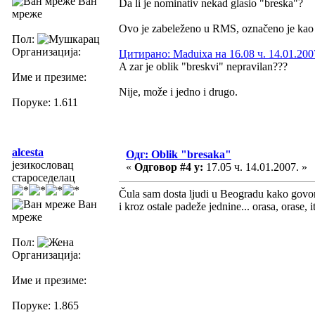
Ван
Da li je nominativ nekad glasio "breska"?
мреже
Ovo je zabeleženo u RMS, označeno je kao p
Пол:
Организација:
Цитирано: Maduixa на 16.08 ч. 14.01.200
A zar je oblik "breskvi" nepravilan???
Име и презиме:
Nije, može i jedno i drugo.
Поруке: 1.611
alcesta
Одг: Oblik "bresaka"
језикословац
«
Одговор #4 у:
17.05 ч. 14.01.2007. »
староседелац
Čula sam dosta ljudi u Beogradu kako govore
Ван
i kroz ostale padeže jednine... orasa, orase, it
мреже
Пол:
Организација:
Име и презиме:
Поруке: 1.865