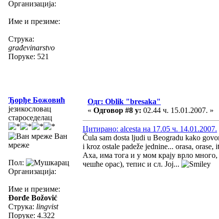
Организација:
Име и презиме:
Струка:
građevinarstvo
Поруке: 521
Ђорђе Божовић
Одг: Oblik "bresaka"
језикословац
«
Одговор #8 у:
02.44 ч. 15.01.2007. »
староседелац
Цитирано: alcesta на 17.05 ч. 14.01.2007.
Ван
Čula sam dosta ljudi u Beogradu kako govore
мреже
i kroz ostale padeže jednine... orasa, orase, it
Аха, има тога и у мом крају врло много, 
Пол:
чешће орас), тепис и сл. Јој...
Организација:
Име и презиме:
Đorđe Božović
Струка:
lingvist
Поруке: 4.322