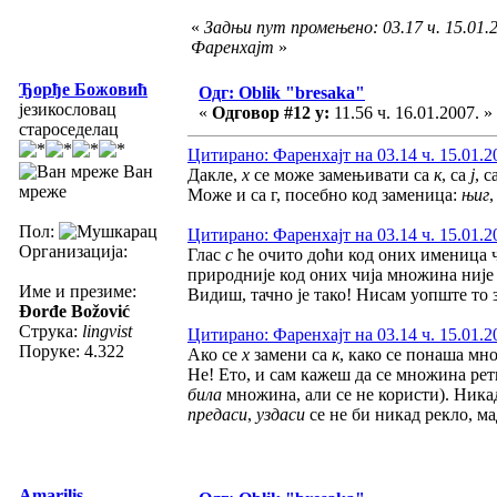
«
Задњи пут промењено: 03.17 ч. 15.01.2
Фаренхајт
»
Ђорђе Божовић
Одг: Oblik "bresaka"
језикословац
«
Одговор #12 у:
11.56 ч. 16.01.2007. »
староседелац
Цитирано: Фаренхајт на 03.14 ч. 15.01.2
Ван
Дакле,
х
се може замењивати са
к
, са
ј
, с
мреже
Може и са г, посебно код заменица:
њиг
Пол:
Цитирано: Фаренхајт на 03.14 ч. 15.01.2
Организација:
Глас
с
ће очито доћи код оних именица ч
природније код оних чија множина није 
Име и презиме:
Видиш, тачно је тако! Нисам уопште то з
Đorđe Božović
Струка:
lingvist
Цитирано: Фаренхајт на 03.14 ч. 15.01.2
Поруке: 4.322
Ако се
х
замени са
к
, како се понаша мн
Не! Ето, и сам кажеш да се множина рет
била
множина, али се не користи). Ника
предаси
,
уздаси
се не би никад рекло, м
Amarilis