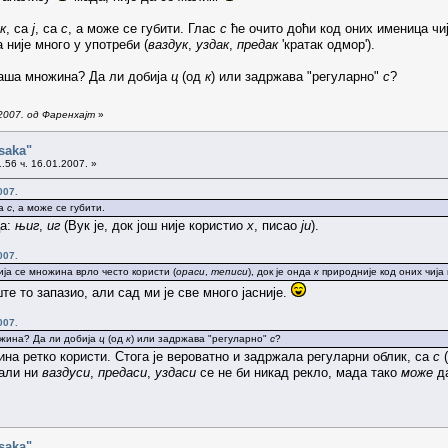
к
, са
ј
, са
с
, а може се губити. Глас
с
ће очито доћи код оних именица чиј
 није много у употреби (
ваздук
,
уздак
,
предак
'кратак одмор').
наша множина? Да ли добија
ц
(од
к
) или задржава "регуларно"
с
?
2007. од Фаренхајт
»
saka"
.56 ч. 16.01.2007. »
007.
са
с
, а може се губити.
ца:
њиг
,
иг
(Вук је, док још није користио
х
, писао
ји
).
007.
ја се множина врло често користи (
ораси
,
теписи
), док је онда
к
природније код оних чија
те то запазио, али сад ми је све много јасније.
007.
ожина? Да ли добија
ц
(од
к
) или задржава "регуларно"
с
?
ина ретко користи. Стога је вероватно и задржала регуларни облик, са
с
(
 (али ни
ваздуси
,
предаси
,
уздаси
се не би никад рекло, мада тако
може
да
saka"