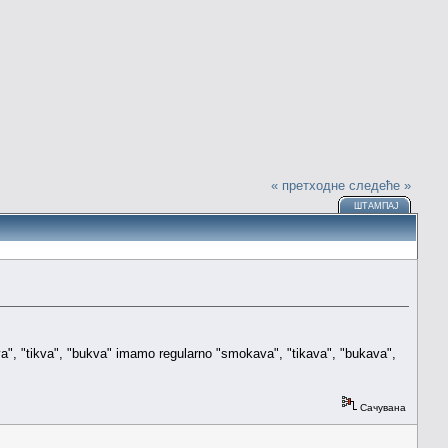
« претходне
следеће »
ШТАМПАЈ
", "tikva", "bukva" imamo regularno "smokava", "tikava", "bukava",
Сачувана