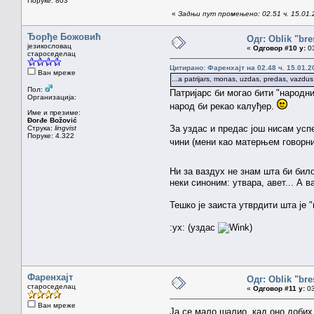
Поруке: 803
«
Задњи пут промењено: 02.51 ч. 15.01.
Ђорђе Божовић
Одг: Oblik "bre
језикословац
«
Одговор #10 у:
03
староседелац
Цитирано: Фаренхајт на 02.48 ч. 15.01.2
Ван мреже
...a patrijars, monas, uzdas, predas, vazdus
Пол:
Патријарс би могао бити "народни
Организација:
народ би рекао калуђер.
Име и презиме:
Đorđe Božović
За уздас и предас још нисам успе
Струка:
lingvist
Поруке: 4.322
чини (мени као матерњем говорн
Ни за ваздух не знам шта би било
неки синоним: утвара, авет... А в
Тешко је заиста утврдити шта је 
:ух: (уздас
)
Фаренхајт
Одг: Oblik "bre
староседелац
«
Одговор #11 у:
03
Ван мреже
Ја се мало шалио, кад оно доби