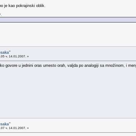
je kao pokrajinski oblik.
7.
esaka"
05 ч. 14.01.2007. »
o govore u jednini oras umesto orah, valjda po analogiji sa množinom, i menjaj
esaka"
07 ч. 14.01.2007. »