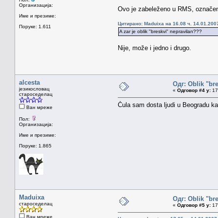
Организација:
Ovo je zabeleženo u RMS, označeno 
Име и презиме:
Цитирано: Maduixa на 16.08 ч. 14.01.200
Поруке: 1.611
A zar je oblik "breskvi" nepravilan???
Nije, može i jedno i drugo.
alcesta
Одг: Oblik "br
језикословац
«
Одговор #4 у:
17.
староседелац
Čula sam dosta ljudi u Beogradu kak
Ван мреже
Пол:
Организација:
Име и презиме:
Поруке: 1.865
Maduixa
Одг: Oblik "br
староседелац
«
Одговор #5 у:
17.
Ван мреже