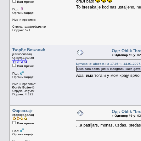
oraJi bato
Ван мреже
To bresaka je kod nas ustaljeno, nek
Пол:
Организација:
Име и презиме:
Струка:
građevinarstvo
Поруке: 521
Ђорђе Божовић
Одг: Oblik "br
језикословац
«
Одговор #8 у:
02.
староседелац
Цитирано: alcesta на 17.05 ч. 14.01.2007
Ван мреже
Čula sam dosta ljudi u Beogradu kako govore 
Пол:
Аха, има тога и у мом крају врло 
Организација:
Име и презиме:
Đorđe Božović
Струка:
lingvist
Поруке: 4.322
Фаренхајт
Одг: Oblik "br
староседелац
«
Одговор #9 у:
02.
Ван мреже
...a patrijars, monas, uzdas, preda
Пол:
Организација: