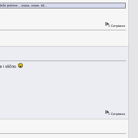
že jednine... orasa, orase, itd...
Сачувана
e i slično.
Сачувана