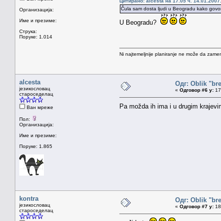
Цитирано: alcesta на 17.05 ч. 14.01.2007
Čula sam dosta ljudi u Beogradu kako govore 
Организација:
Име и презиме:
U Beogradu?
Струка:
Поруке: 1.014
Ni najtemeljnije planiranje ne može da zamen
alcesta
Одг: Oblik "br
језикословац
«
Одговор #6 у:
17.
староседелац
Pa možda ih ima i u drugim krajevi
Ван мреже
Пол:
Организација:
Име и презиме:
Поруке: 1.865
kontra
Одг: Oblik "br
језикословац
«
Одговор #7 у:
18.
староседелац