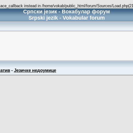
place_callback instead in /home/vokab/public_html/forum/Sources/Load.php(216
Српски језик - Вокабулар форум
Srpski jezik - Vokabular forum
атив
-
Језичке недоумице