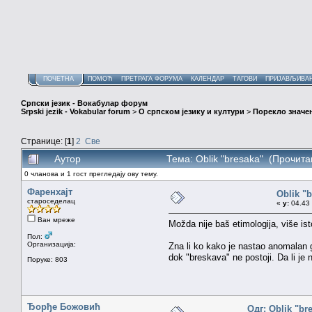
ПОЧЕТНА
ПОМОЋ
ПРЕТРАГА ФОРУМА
КАЛЕНДАР
ТАГОВИ
ПРИЈАВЉИВА
Српски језик - Вокабулар форум
Srpski jezik - Vokabular forum
>
О српском језику и култури
>
Порекло значе
Странице: [
1
]
2
Све
Аутор
Тема: Oblik "bresaka" (Прочита
0 чланова и 1 гост прегледају ову тему.
Фаренхајт
Oblik "
староседелац
«
у:
04.43 
Ван мреже
Možda nije baš etimologija, više is
Пол:
Организација:
Zna li ko kako je nastao anomalan 
dok "breskava" ne postoji. Da li je
Поруке: 803
Ђорђе Божовић
Одг: Oblik "br