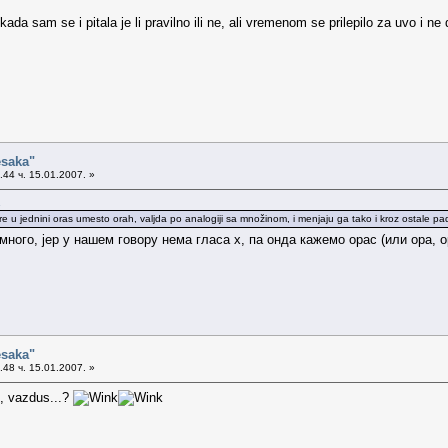
ada sam se i pitala je li pravilno ili ne, ali vremenom se prilepilo za uvo i n
esaka"
44 ч. 15.01.2007. »
.
u jednini oras umesto orah, valjda po analogiji sa množinom, i menjaju ga tako i kroz ostale pade
много, јер у нашем говору нема гласа х, па онда кажемо орас (или ора, ор
esaka"
48 ч. 15.01.2007. »
s, vazdus...?