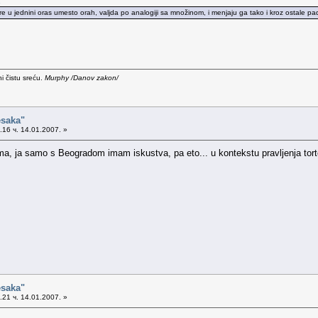
.
u jednini oras umesto orah, valjda po analogiji sa množinom, i menjaju ga tako i kroz ostale pade
i čistu sreću.
Murphy /Danov zakon/
esaka"
16 ч. 14.01.2007. »
ma, ja samo s Beogradom imam iskustva, pa eto... u kontekstu pravljenja tort
esaka"
21 ч. 14.01.2007. »