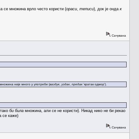
а се множина врло често користи (
ораси
,
теписи
), док је онда
к
Сачувана
 множина није много у употреби (
ваздук
,
уздак
,
предак
'кратак одмор').
тако
би била
множина, али се не користи). Никад нико не би рекао
 се каже)
Сачувана