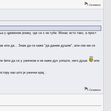
Сачувана
а у црквеном језику, где се х не губи. Монас исто тако, а прост
дак или да... Знам да се каже "да данем душом", али све ми се
е ће бити да се у ужичком и не каже дух уопште, него душа
или
стору као што је ужички крај...
Сачувана