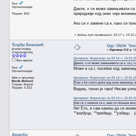
Пол:
Организација:
Дакле,
х
се може замењивати са
природније код оних чија множина
Поруке: 803
Ако се
х
замени са
к
, како се по
«
Задњи пут промењено: 03.17 ч. 15.01.
Ђорђе Божовић
Одг: Oblik "bre
језикословац
«
Одговор #12 у:
11
староседелац
Цитирано: Фаренхајт на 03.14 ч. 15.01.2
Ван мреже
Дакле,
х
се може замењивати са
к
, са
ј
, 
Пол:
Може и са г, посебно код замени
Организација:
Име и презиме:
Цитирано: Фаренхајт на 03.14 ч. 15.01.2
Đorđe Božović
Глас
с
ће очито доћи код оних именица чи
Струка:
lingvist
Поруке: 4.322
Видиш, тачно је тако! Нисам уопш
Цитирано: Фаренхајт на 03.14 ч. 15.01.2
Ако се
х
замени са
к
, како се понаша мн
Не! Ето, и сам кажеш да се множ
**ваздуци
,
**предаци
,
**уздаци
...
Amarilis
Одг: Oblik "bre