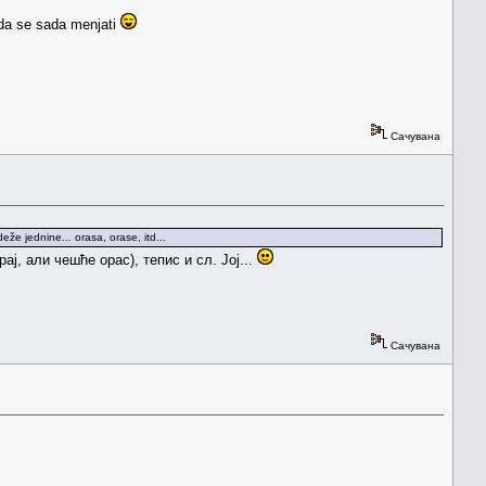
e da se sada menjati
Сачувана
že jednine... orasa, orase, itd...
ај, али чешће орас), тепис и сл. Јој...
Сачувана