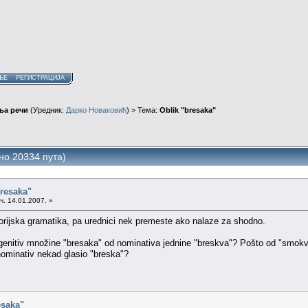
ЊЕ
РЕГИСТРАЦИЈА
ња речи
(Уредник:
Дарко Новаковић
) > Тема:
Oblik "bresaka"
но 20334 пута)
bresaka"
ч. 14.01.2007. »
torijska gramatika, pa urednici nek premeste ako nalaze za shodno.
genitiv množine "bresaka" od nominativa jednine "breskva"? Pošto od "smokva
 nominativ nekad glasio "breska"?
esaka"