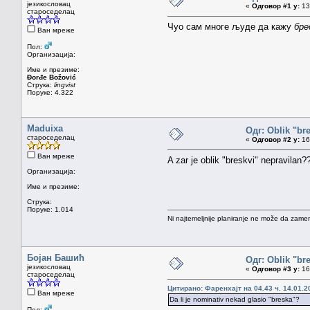
језикословац
«
Одговор #1 у:
13.
староседелац
Чуо сам многе људе да кажу
бре
Ван мреже
Пол:
Организација:
Име и презиме:
Đorđe Božović
Струка:
lingvist
Поруке: 4.322
Maduixa
Одг: Oblik "br
староседелац
«
Одговор #2 у:
16.
Ван мреже
A zar je oblik "breskvi" nepravilan?
Организација:
Име и презиме:
Струка:
Поруке: 1.014
Ni najtemeljnije planiranje ne može da zamen
Бојан Башић
Одг: Oblik "br
језикословац
«
Одговор #3 у:
16.
староседелац
Цитирано: Фаренхајт на 04.43 ч. 14.01.2
Ван мреже
Da li je nominativ nekad glasio "breska"?
Пол: