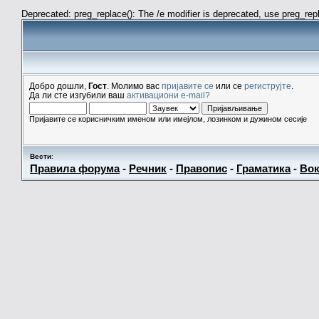
Deprecated: preg_replace(): The /e modifier is deprecated, use preg_re
Добро дошли,
Гост
. Молимо вас
пријавите се
или се
региструјте
.
Да ли сте изгубили ваш
активациони e-mail?
Пријавите се корисничким именом или имејлом, лозинком и дужином сесије
Вести
:
Правила форума
-
Речник
-
Правопис
-
Граматика
-
Вок