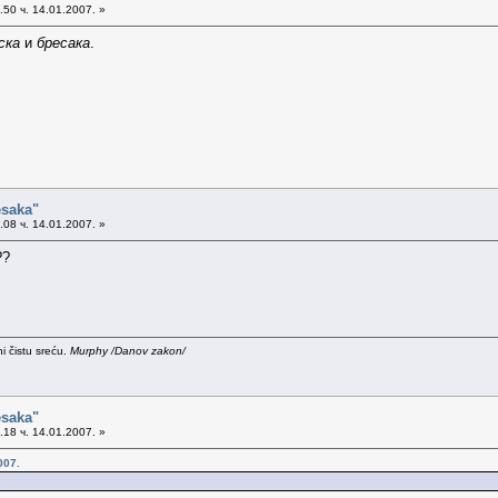
50 ч. 14.01.2007. »
ска
и
бресака
.
esaka"
08 ч. 14.01.2007. »
??
i čistu sreću.
Murphy /Danov zakon/
esaka"
18 ч. 14.01.2007. »
007.