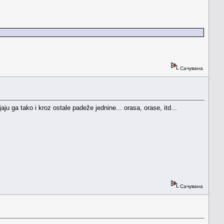
Сачувана
u ga tako i kroz ostale padeže jednine... orasa, orase, itd...
Сачувана