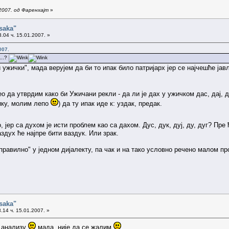
2007. од Фаренхајт
»
saka"
.04 ч. 15.01.2007. »
007.
...?
 ужички", мада верујем да би то ипак било патријарх јер се најчешће јављ
о да утврдим како би Ужичани рекли - да ли је дах у ужичком дас, дај, 
ику, молим лепо
) да ту ипак иде к: уздак, предак.
, јер са духом је исти проблем као са дахом. Дус, дук, дуј, ду, дуг? Пр
аздух ће најпре бити ваздук. Или зрак.
"правилно" у једном дијалекту, па чак и на тако условно речено малом про
saka"
.14 ч. 15.01.2007. »
х анализу
мада, није да се жалим