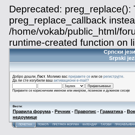
Deprecated: preg_replace(): 
preg_replace_callback instea
/home/vokab/public_html/for
runtime-created function on l
Српски јез
Srpski jez
Добро дошли,
Гост
. Молимо вас
пријавите се
или се
региструјте
.
Да ли сте изгубили ваш
активациони e-mail?
Пријавите се корисничким именом или имејлом, лозинком и дужином сесије
Вести
:
Правила форума
-
Речник
-
Правопис
-
Граматика
-
Вок
недоумице
ПОЧЕТНА
ПОМОЋ
ПРЕТРАГА ФОРУМА
КАЛЕНДАР
ТАГОВИ
ПРИЈАВЉИВА