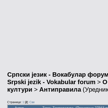
Српски језик - Вокабулар фору
Srpski jezik - Vokabular forum
>
О
култури
>
Антиправила
(Уредни
Странице:
1
[
2
]
Све
Аутор
Тема: Температура (Прочитано 27563 п