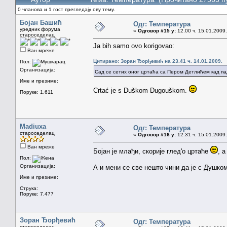
0 чланова и 1 гост прегледају ову тему.
Бојан Башић
Одг: Температура
уредник форума
«
Одговор #15 у:
12.00 ч. 15.01.2009.
староседелац
Ja bih samo ovo korigovao:
Ван мреже
Цитирано: Зоран Ђорђевић на 23.41 ч. 14.01.2009.
Пол:
Организација:
Сад се сетих оног цртаћа са Пером Детлићем кад па
Име и презиме:
Crtać je s Duškom Dugouškom.
Поруке: 1.611
Madiuxa
Одг: Температура
староседелац
«
Одговор #16 у:
12.31 ч. 15.01.2009.
Ван мреже
Бојан је млађи, скорије глед'о цртаће
, 
Пол:
Организација:
А и мени се све нешто чини да је с Душко
Име и презиме:
Струка:
Поруке: 7.477
Зоран Ђорђевић
Одг: Температура
староседелац