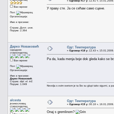
«
Одговор #17 у:
12.41 ч. 15.01.2009.
Ван мреже
У праву сте. Ја се сећам само сцене.
Пол:
Организација:
Име и презиме:
Струка:
Дипл. инж.
Поруке: 2.364
Дарко Новаковић
Одг: Температура
сарадник
«
Одговор #18 у:
12.43 ч. 15.01.2009.
староседелац
Pa da, kada menja boje dok gleda kako se br
Ван мреже
Пол:
Организација:
Име и презиме:
Дарко Новаковић
Струка:
dipl. el. inž.
Поруке: 1.049
Nevolja s ovim svetom je ta što su glupi tako sigurni, a 
alcesta
Одг: Температура
језикословац
«
Одговор #19 у:
00.18 ч. 16.01.2009.
староседелац
Onaj s gremlinom?