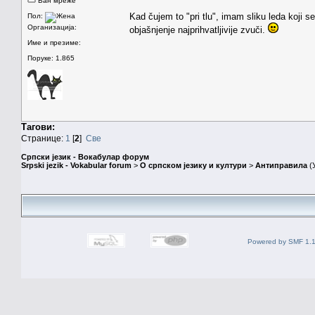
Ван мреже
Kad čujem to "pri tlu", imam sliku leda koji 
Пол:
Организација:
objašnjenje najprihvatljivije zvuči.
Име и презиме:
Поруке: 1.865
Тагови:
Странице:
1
[
2
]
Све
Српски језик - Вокабулар форум
Srpski jezik - Vokabular forum
>
О српском језику и култури
>
Антиправила
(
Powered by SMF 1.