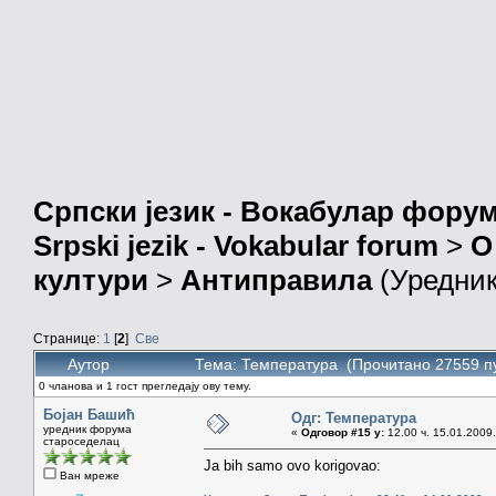
Српски језик - Вокабулар фору
Srpski jezik - Vokabular forum
>
О
култури
>
Антиправила
(Уредни
Странице:
1
[
2
]
Све
Аутор
Тема: Температура (Прочитано 27559 п
0 чланова и 1 гост прегледају ову тему.
Бојан Башић
Одг: Температура
уредник форума
«
Одговор #15 у:
12.00 ч. 15.01.2009.
староседелац
Ja bih samo ovo korigovao:
Ван мреже