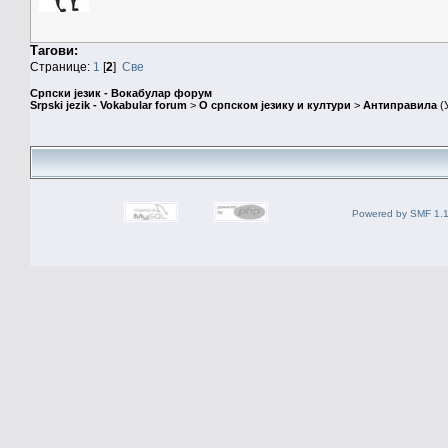
Тагови:
Странице:
1
[
2
]
Све
Српски језик - Вокабулар форум
Srpski jezik - Vokabular forum
>
О српском језику и култури
>
Антиправила
(
Powered by SMF 1.