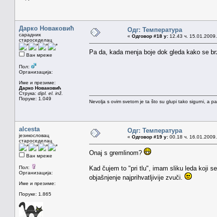
Дарко Новаковић
Одг: Температура
сарадник
«
Одговор #18 у:
12.43 ч. 15.01.2009.
староседелац
Pa da, kada menja boje dok gleda kako se br
Ван мреже
Пол:
Организација:
Име и презиме:
Дарко Новаковић
Струка:
dipl. el. inž.
Поруке: 1.049
Nevolja s ovim svetom je ta što su glupi tako sigurni, a 
alcesta
Одг: Температура
језикословац
«
Одговор #19 у:
00.18 ч. 16.01.2009.
староседелац
Onaj s gremlinom?
Ван мреже
Пол:
Kad čujem to "pri tlu", imam sliku leda koji 
Организација:
objašnjenje najprihvatljivije zvuči.
Име и презиме:
Поруке: 1.865