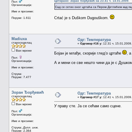
Цитирано: Зоран Ђорђевић на 23.41 ч. 14.01.2009.
Пол:
Организација:
Сад се сетих оног цртаћа са Пером Детлићем кад па
Име и презиме:
Crtać je s Duškom Dugouškom.
Поруке: 1.611
Madiuxa
Одг: Температура
староседелац
«
Одговор #16 у:
12.31 ч. 15.01.2009.
Ван мреже
Бојан је млађи, скорије глед'о цртаће
, 
Пол:
Организација:
А и мени се све нешто чини да је с Душко
Име и презиме:
Струка:
Поруке: 7.477
Зоран Ђорђевић
Одг: Температура
староседелац
«
Одговор #17 у:
12.41 ч. 15.01.2009.
Ван мреже
У праву сте. Ја се сећам само сцене.
Пол:
Организација:
Име и презиме:
Струка:
Дипл. инж.
Поруке: 2.364