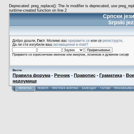
Deprecated: preg_replace(): The /e modifier is deprecated, use preg_re
runtime-created function on line 2
Српски јез
Srpski jez
Добро дошли,
Гост
. Молимо вас
пријавите се
или се
региструјте
.
Да ли сте изгубили ваш
активациони e-mail?
Пријавите се корисничким именом или имејлом, лозинком и дужином сесије
Вести
:
Правила форума
-
Речник
-
Правопис
-
Граматика
-
Вок
недоумице
ПОЧЕТНА
ПОМОЋ
ПРЕТРАГА ФОРУМА
КАЛЕНДАР
ТАГОВИ
ПРИЈАВЉИВА