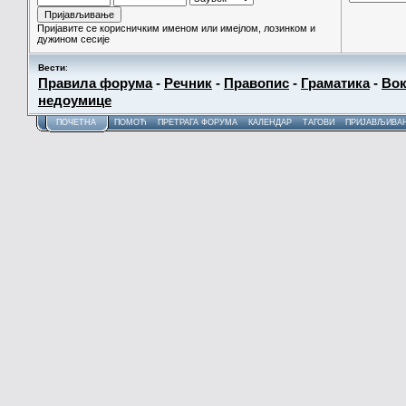
Пријавите се корисничким именом или имејлом, лозинком и
дужином сесије
Вести
:
Правила форума
-
Речник
-
Правопис
-
Граматика
-
Вок
недоумице
ПОЧЕТНА
ПОМОЋ
ПРЕТРАГА ФОРУМА
КАЛЕНДАР
ТАГОВИ
ПРИЈАВЉИВА