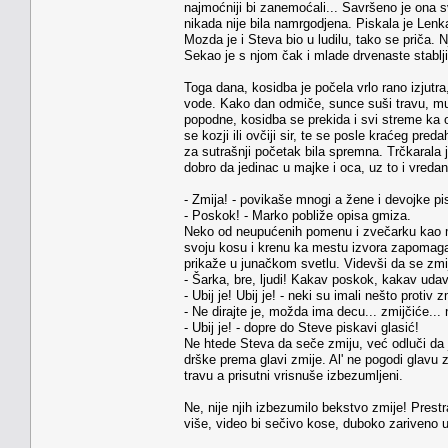
najmoćniji bi zanemoćali... Savršeno je ona s
nikada nije bila namrgodjena. Piskala je Lenk
Mozda je i Steva bio u ludilu, tako se priča.
Sekao je s njom čak i mlade drvenaste stabljik
Toga dana, kosidba je počela vrlo rano izjutra
vode. Kako dan odmiče, sunce suši travu, mušk
popodne, kosidba se prekida i svi streme ka 
se kozji ili ovčiji sir, te se posle kraćeg pr
za sutrašnji početak bila spremna. Trčkarala j
dobro da jedinac u majke i oca, uz to i vredan 
- Zmija! - povikaše mnogi a žene i devojke pi
- Poskok! - Marko pobliže opisa gmiza.
Neko od neupućenih pomenu i zvečarku kao mog
svoju kosu i krenu ka mestu izvora zapomagan
prikaže u junačkom svetlu. Videvši da se zm
- Šarka, bre, ljudi! Kakav poskok, kakav uda
- Ubij je! Ubij je! - neki su imali nešto protiv z
- Ne dirajte je, možda ima decu... zmijčiće.
- Ubij je! - dopre do Steve piskavi glasić!
Ne htede Steva da seče zmiju, već odluči da
drške prema glavi zmije. Al' ne pogodi glav
travu a prisutni vrisnuše izbezumljeni.
Ne, nije njih izbezumilo bekstvo zmije! Prestr
više, video bi sečivo kose, duboko zariveno u