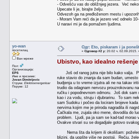
- Odvešću vas do obližnjeg jezera. Već nekoli
Upecate li je, birajte želju.
Odvezoh ga na predloženom mestu i upozorih
- Moram Vam reći da je jezero već odnelo 10-t
U naravi mi je da pomažem ljudima.
yo-wan
Одг: Eto, piskaram i ja poneš
посетилац
«
Одговор #2 у:
20.02 ч. 02.09.2015. 
Ван мреже
Ubistvo, kao idealno rešenje 
Пол:
Организација:
Još od ranog jutra nije bilo kako valja. Pr
EPS
Име и презиме:
ruke stavio do znanja da sam budan, umesto 
Jovan Dimitrijevic
budjenja u to vreme izjutra ali ne na takav ir
Струка:
Elektroenergeticar
Поруке: 12
trudio da odagnam nervozu prouzrokovanu na
ručku i popodnevnom odmoru. Još dok sam ručao 
kao i za vodu, struju i djubrarinu. To sam n
sam Sudoku i počeo da lociram brojeve kada 
nervima kojim me je priroda nagradila ili nag
Čačkala me, zujala oko mene, dovodila do lud
problem. Ljudi, pa ja sam se kad-tad morao v
Ovakve stvari su se dogadjale gotovo svakoga 
Nema šta da krijem ili okolišam: poželeo 
blizini, da uopšte više ne postoji. Rečju, že