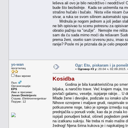
leševa ali ovo je bilo neizdrživo i neodrživo!
bude što bezbolnije. Kada se ustremila na m
strašno hučalo i bučalo. Nista više nisam ču
stvar, a ruka se svom silinom automatski spus
Mrdnula je nogom jednom a još jedan slabiji
ne bih opisivao tu scenu potresnu za opisiva
obratio pažnju na "oružje". Nemojte me ništa 
sam da ću sada mirno moći da rešavam Sudoku,
prema ženi, osetio sam izvesnu jezu, imao sa
ranije? Posle mi je priznala da je celo prepodn
yo-wan
Одг: Eto, piskaram i ja poneš
посетилац
«
Одговор #3 у:
20.04 ч. 02.09.2015. 
Ван мреже
Kosidba
Пол:
Godina je bila karakteristična po smenjiva
Организација:
biljaka, a naročito trave. Već krajem maja, t
EPS
Име и презиме:
povlači galamu, veselje, ispijanje rakije... U
Jovan Dimitrijevic
Mlade žene i devojke, podizale su ionako už
Струка:
Elektroenergeticar
Поруке: 12
Nihove oznojene i maljave grudi, raspirivale
potkusurene noge, tako je sprega izmedju sup
prednjačila u ponudi vode, kao da je znala k
ispijaš ponudjeni bokal, ošineš pogledom prek
na izatkanu suknju. Ne treba ni malo mašte d
žednog! Njena širina kukova je i najokatijeg tren