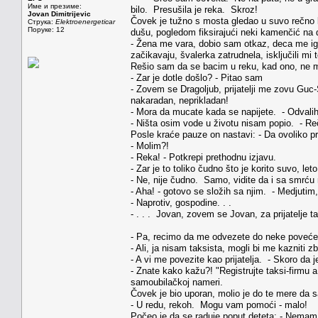
Име и презиме:
bilo. Presušila je reka. Skroz!
Jovan Dimitrijevic
Čovek je tužno s mosta gledao u suvo rečno 
Струка:
Elektroenergeticar
Поруке: 12
dušu, pogledom fiksirajući neki kamenčić na 
- Žena me vara, dobio sam otkaz, deca me ignori
začikavaju, švalerka zatrudnela, isključili mi te
Rešio sam da se bacim u reku, kad ono, ne m
- Zar je dotle došlo? - Pitao sam
- Zovem se Dragoljub, prijatelji me zovu Gu
nakaradan, neprikladan!
- Mora da mucate kada se napijete. - Odvalih
- Ništa osim vode u životu nisam popio. - R
Posle kraće pauze on nastavi: - Da ovoliko p
- Molim?!
- Reka! - Potkrepi prethodnu izjavu.
- Zar je to toliko čudno što je korito suvo, let
- Ne, nije čudno. Samo, vidite da i sa smrću
- Aha! - gotovo se složih sa njim. - Medjutim,
- Naprotiv, gospodine. . .
- . . . Jovan, zovem se Jovan, za prijatelje 
- Pa, recimo da me odvezete do neke poveće r
- Ali, ja nisam taksista, mogli bi me kazniti
- A vi me povezite kao prijatelja. - Skoro da je
- Znate kako kažu?! "Registrujte taksi-firmu 
samoubilačkoj nameri.
Čovek je bio uporan, molio je do te mere da
- U redu, rekoh. Mogu vam pomoći - malo!
Počeo je da se raduje poput deteta: - Nemam