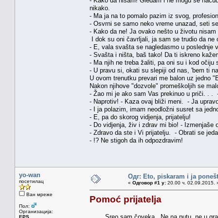
- Kako da nisam! Gledam i ne mogu se načuditi
nikako.
- Ma ja na to pomalo pazim iz svog, profesio
- Osvrni se samo neko vreme unazad, seti se
- Kako da ne! Ja ovako nešto u životu nisam v
I dok su oni čavrljali, ja sam se trudio da n
- E, vala svašta se nagledasmo u poslednje 
- Svašta i ništa, baš tako! Da ti iskreno kaž
- Ma njih ne treba žaliti, pa oni su i kod oči
- U pravu si, okati su slepiji od nas, 'bem ti 
U ovom trenutku prevari me balon uz jedno "B
Nakon njihove "dozvole" promeškoljih se malo 
- Žao mi je ako sam Vas prekinuo u priči. . 
- Naprotiv! - Kaza ovaj bliži meni. - Ja upr
- I ja polazim, imam neodložni susret sa je
- E, pa do skorog vidjenja, prijatelju!
- Do vidjenja, živ i zdrav mi bio! - Izmenjaš
- Zdravo da ste i Vi prijatelju. - Obrati se j
- !? Ne stigoh da ih odpozdravim!
yo-wan
Одг: Eto, piskaram i ja poneš
посетилац
«
Одговор #1 у:
20.00 ч. 02.09.2015. 
Ван мреже
Pomoć prijatelja
Пол:
Организација:
Sreo sam čoveka. Ne na putu, ne u gradu,
EPS