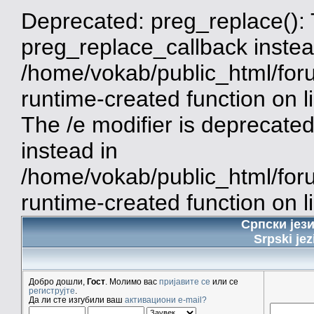
Deprecated: preg_replace(): 
preg_replace_callback instea
/home/vokab/public_html/for
runtime-created function on 
The /e modifier is deprecate
instead in
/home/vokab/public_html/for
runtime-created function on l
Српски јез
Srpski jez
Добро дошли,
Гост
. Молимо вас
пријавите се
или се
региструјте
.
Да ли сте изгубили ваш
активациони e-mail?