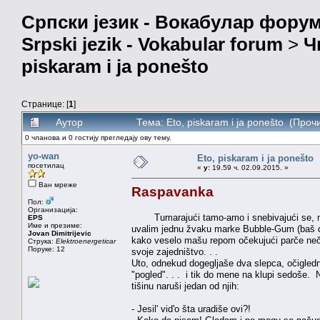
Српски језик - Вокабулар фору
Srpski jezik - Vokabular forum
>
Ч
piskaram i ja ponešto
Странице: [
1
]
Аутор
Тема: Eto, piskaram i ja ponešto (Проч
0 чланова и 0 гостију прегледају ову тему.
yo-wan
Eto, piskaram i ja ponešto
посетилац
«
у:
19.59 ч. 02.09.2015. »
Ван мреже
Raspavanka
Пол:
Организација:
Tumarajući tamo-amo i snebivajući se, nalet
EPS
Име и презиме:
uvalim jednu žvaku marke Bubble-Gum (baš da
Jovan Dimitrijevic
kako veselo mašu repom očekujući parče neč
Струка:
Elektroenergeticar
Поруке: 12
svoje zajedništvo. . .
Uto, odnekud dogegljaše dva slepca, očigledn
"pogled". . . i tik do mene na klupi sedoše. 
tišinu naruši jedan od njih:
- Jesil' vid'o šta uradiše ovi?!