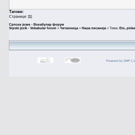
Тагови:
Странице: [
1
]
Српски језик - Вокабулар форум
Srpski jezik - Vokabular forum
>
Читаоница
>
Наша писанија
> Тема:
Eto, pisk
Powered by SMF 1.