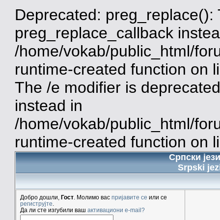
Deprecated: preg_replace(): 
preg_replace_callback instea
/home/vokab/public_html/for
runtime-created function on 
The /e modifier is deprecate
instead in
/home/vokab/public_html/for
runtime-created function on l
Српски јез
Srpski jez
Добро дошли,
Гост
. Молимо вас
пријавите се
или се
региструјте
.
Да ли сте изгубили ваш
активациони e-mail?