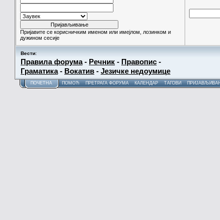
Пријавите се корисничким именом или имејлом, лозинком и
дужином сесије
Вести
:
Правила форума
-
Речник
-
Правопис
-
Граматика
-
Вокатив
-
Језичке недоумице
ПОЧЕТНА
ПОМОЋ
ПРЕТРАГА ФОРУМА
КАЛЕНДАР
ТАГОВИ
ПРИЈАВЉИВА