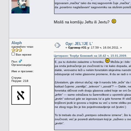
izgovaram „mačka“ tako da moj sagovornik čuje „mačka“.) I 
da „posebno naglašavam“ sagovorniku sa slušnim poteško
Misliš na komšiju Jeftu ili Jevtu?
Aleph
Одг: JEL'/JE L'
одомаћен члан
«
Одговор #31 у:
17.59 ч. 16.04.2011. »
Ван мреже
Цитирано: Ђорђе Божовић на 18.42 ч. 15.01.2009.
Пол:
E, pa tu duboko zalazimo u fonetiku.
Možda je i bilo
Организација:
pa onda jednačenje po zvučnosti tu i te kako dopada, ali
dakle, verovatno leži u nekim fonetskim slojevima narodnog
Име и презиме:
odstupanje od neke glasovne promene, ili da se radi o
Струка:
Поруке: 218
(Uostalom, gle obrnut slučaj: nije li narodu bilo „teže“ da i
katkad čujemo „vamilija“, „televon“ i „asvalt“? — Dakle, n
fonetska sličnost ovih dvaju glasova usled koje se oni č
„jeftin“ — samo odražava tu šarenolikost u upotrebi glasa 
„jevtin“ odonud gde se izgovara /ʋ/ a gde foneme /f/ običn
književni jezik iz govora u kojima su već u tome obliku post
ne zbog toga što je bio pojednostavljenje od /jɛʋtin/.)
To bi trebalo da znači „pretrpeo određene izmene“, što k
zvučnosti, već je posredi alofonizam koji je „zaživeo u
„jevtin“.