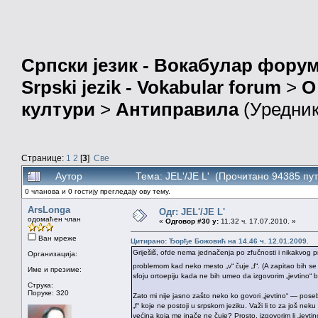
Српски језик - Вокабулар фору
Srpski jezik - Vokabular forum
>
О
култури
>
Антиправила
(Уредни
Странице:
1
2
[
3
]
Све
Аутор
Тема: JEL'/JE L' (Прочитано 94385 пут
0 чланова и 0 гостију прегледају ову тему.
ArsLonga
Одг: JEL'/JE L'
одомаћен члан
«
Одговор #30 у:
11.32 ч. 17.07.2010. »
Ван мреже
Цитирано: Ђорђе Божовић на 14.46 ч. 12.01.2009.
Griješiš, ofde nema jednačenja po zfučnosti i nikakvog pra
Организација:
problemom kad neko mesto „v“ čuje „f“. (A zapitao bih se z
Име и презиме:
sfoju ortoepiju kada ne bih umeo da izgovorim „jevtino“ bez
Струка:
Поруке: 320
Zato mi nije jasno zašto neko ko govori „jevtino“ — pose
„f“ koje ne postoji u srpskom jeziku. Važi li to za još ne
većina koja me inače ne čuje? Prosto, izgovorim li „jevtin