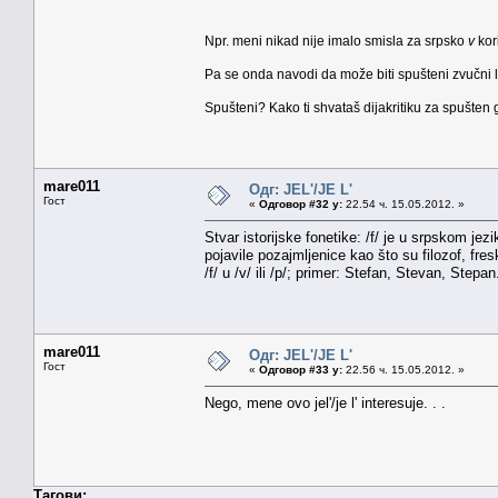
Npr. meni nikad nije imalo smisla za srpsko
v
kor
Pa se onda navodi da može biti spušteni zvučni la
Spušteni? Kako ti shvataš dijakritiku za spušten 
mare011
Одг: JEL'/JE L'
Гост
«
Одговор #32 у:
22.54 ч. 15.05.2012. »
Stvar istorijske fonetike: /f/ je u srpskom 
pojavile pozajmljenice kao što su filozof, fre
/f/ u /v/ ili /p/; primer: Stefan, Stevan, Stepan
mare011
Одг: JEL'/JE L'
Гост
«
Одговор #33 у:
22.56 ч. 15.05.2012. »
Nego, mene ovo jel'/je l' interesuje. . .
Тагови: