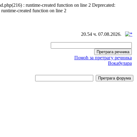
d.php(216) : runtime-created function on line 2 Deprecated:
 runtime-created function on line 2
20.54 ч. 07.08.2026.
Помоћ за претрагу речника
Вокабулара