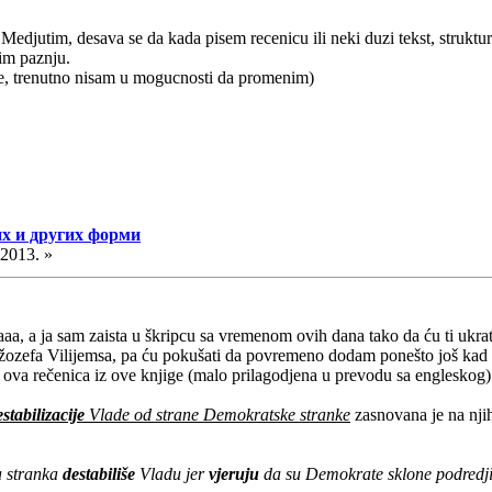
 Medjutim, desava se da kada pisem recenicu ili neki duzi tekst, struktu
tim paznju.
ce, trenutno nisam u mogucnosti da promenim)
их и других форми
.2013. »
čaaaa, a ja sam zaista u škripcu sa vremenom ovih dana tako da ću ti ukratk
Džozefa Vilijemsa, pa ću pokušati da povremeno dodam ponešto još kad 
 ova rečenica iz ove knjige (malo prilagodjena u prevodu sa engleskog)
estabilizacije
Vlade od strane Demokratske stranke
zasnovana je na nj
 stranka
destabiliše
Vladu jer
vjeruju
da su Demokrate sklone podredjiv