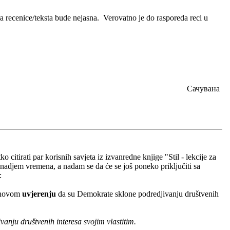
ra recenice/teksta bude nejasna. Verovatno je do rasporeda reci u
Сачувана
o citirati par korisnih savjeta iz izvanredne knjige "Stil - lekcije za
nadjem vremena, a nadam se da će se još poneko priključiti sa
:
ihovom
uvjerenju
da su Demokrate sklone podredjivanju društvenih
anju društvenih interesa svojim vlastitim.