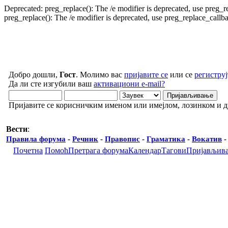
Deprecated: preg_replace(): The /e modifier is deprecated, use preg_
preg_replace(): The /e modifier is deprecated, use preg_replace_call
Добро дошли,
Гост
. Молимо вас
пријавите се
или се
региструј
Да ли сте изгубили ваш
активациони e-mail?
Пријавите се корисничким именом или имејлом, лозинком и 
Вести
:
Правила форума
-
Речник
-
Правопис
-
Граматика
-
Вокатив
Почетна
Помоћ
Претрага форума
Календар
Тагови
Пријављив