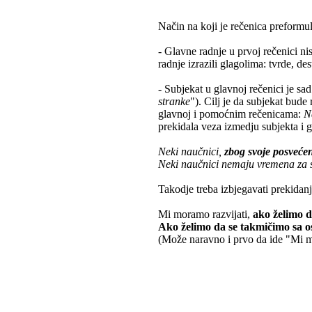
Način na koji je rečenica preformul
- Glavne radnje u prvoj rečenici n
radnje izrazili glagolima: tvrde, des
- Subjekat u glavnoj rečenici je sad 
stranke
"). Cilj je da subjekat bude
glavnoj i pomoćnim rečenicama:
Na
prekidala veza izmedju subjekta i g
Neki naučnici,
zbog svoje posvećen
Neki naučnici nemaju vremena za
Takodje treba izbjegavati prekidanj
Mi moramo razvijati,
ako želimo d
Ako želimo da se takmičimo sa 
(Može naravno i prvo da ide "Mi mo