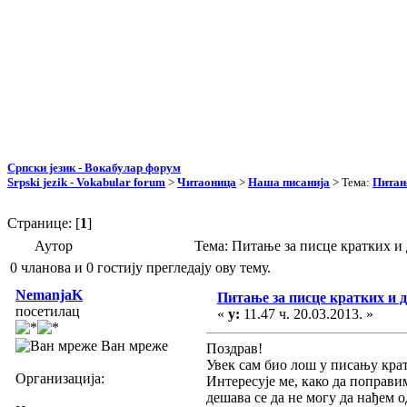
Српски језик - Вокабулар форум
Srpski jezik - Vokabular forum
>
Читаоница
>
Наша писанија
> Тема:
Питањ
Странице: [
1
]
Аутор
Тема: Питање за писце кратких и
0 чланова и 0 гостију прегледају ову тему.
NemanjaK
Питање за писце кратких и 
посетилац
«
у:
11.47 ч. 20.03.2013. »
Ван мреже
Поздрав!
Увек сам био лош у писању крат
Организација:
Интересује ме, како да поправи
дешава се да не могу да нађем о