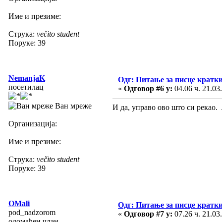
Име и презиме:
Струка:
večito student
Поруке: 39
NemanjaK
Одг: Питање за писце кратк
посетилац
«
Одговор #6 у:
04.06 ч. 21.03
Ван мреже
И да, управо ово што си рекао. Ј
Организација:
Име и презиме:
Струка:
večito student
Поруке: 39
OMali
Одг: Питање за писце кратк
pod_nadzorom
«
Одговор #7 у:
07.26 ч. 21.03
одомаћен члан