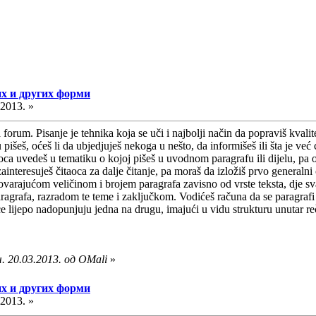
их и других форми
.2013. »
um. Pisanje je tehnika koja se uči i najbolji način da popraviš kvalitet 
šeš, oćeš li da ubjedjuješ nekoga u nešto, da informišeš ili šta je već c
ca uvedeš u tematiku o kojoj pišeš u uvodnom paragrafu ili dijelu, pa o
ainteresuješ čitaoca za dalje čitanje, pa moraš da izložiš prvo generalni
ovarajućom veličinom i brojem paragrafa zavisno od vrste teksta, dje svak
rafa, razradom te teme i zaključkom. Vodićeš računa da se paragrafi p
e lijepo nadopunjuju jedna na drugu, imajući u vidu strukturu unutar reč
. 20.03.2013. од OMali
»
их и других форми
.2013. »