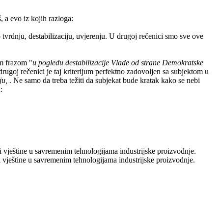
 a evo iz kojih razloga:
vrdnju, destabilizaciju, uvjerenju. U drugoj rečenici smo sve ove
om frazom "
u pogledu destabilizacije Vlade od strane Demokratske
drugoj rečenici je taj kriterijum perfektno zadovoljen sa subjektom u
ju,
. Ne samo da treba težiti da subjekat bude kratak kako se nebi
:
 vještine u savremenim tehnologijama industrijske proizvodnje.
i vještine u savremenim tehnologijama industrijske proizvodnje.