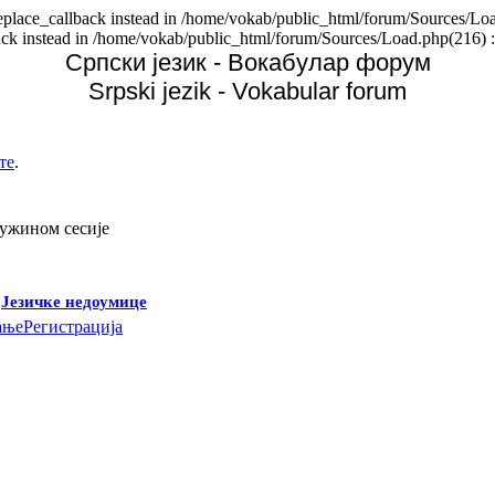
replace_callback instead in /home/vokab/public_html/forum/Sources/Loa
back instead in /home/vokab/public_html/forum/Sources/Load.php(216) :
Српски језик - Вокабулар форум
Srpski jezik - Vokabular forum
те
.
дужином сесије
-
Језичке недоумице
ање
Регистрација