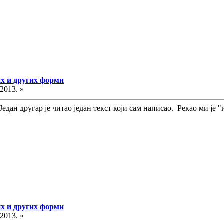
их и других форми
.2013. »
едан другар је читао један текст који сам написао. Рекао ми је "и
их и других форми
.2013. »