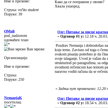
Име и презиме:
Како да се поправим у овоме?
Хвала унапред.
Струка:
večito student
Поруке: 39
OMali
Одг: Питање за писце кратк
pod_nadzorom
«
Одговор #1 у:
12.18 ч. 20.03
одомаћен члан
Pozdrav Nemanja i dobrodošao na for
Ван мреже
koju temu. Zavisno od toga o čemu pi
svakom pisanju potrebno je da čitao
Организација:
svoje izlaganje. Uvod je važan da z
strukturiraš po paragrafima, sa odg
Име и презиме:
uvodnom rečenicom kao temom parag
naravno voditi računa da se rečenic
Струка:
Поруке: 250
«
Задњи пут промењено: 12.20 ч
NemanjaK
Одг: Питање за писце кратк
посетилац
«
Одговор #2 у:
18.54 ч. 20.03