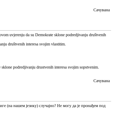
Сачувана
hovom uvjerenju da su Demokrate sklone podredjivanju društvenih
nju društvenih interesa svojim vlastitim.
sklone podredjivanju drustvenih interesa svojim sopstvenim.
Сачувана
е (на нашем језику) случајно? Не могу да је пронађем под