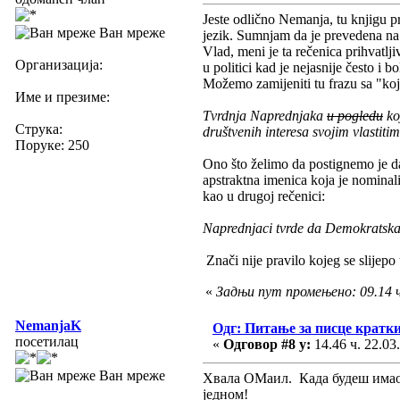
Jeste odlično Nemanja, tu knjigu pr
Ван мреже
jezik. Sumnjam da je prevedena na
Vlad, meni je ta rečenica prihvatl
Организација:
u politici kad je nejasnije često i 
Možemo zamijeniti tu frazu sa "koja
Име и презиме:
Tvrdnja Naprednjaka
u pogledu
ko
Струка:
društvenih interesa svojim vlastitim
Поруке: 250
Ono što želimo da postignemo je da 
apstraktna imenica koja je nominali
kao u drugoj rečenici:
Naprednjaci tvrde da Demokratska s
Znači nije pravilo kojeg se slijepo tr
«
Задњи пут промењено: 09.14 ч
NemanjaK
Одг: Питање за писце кратк
посетилац
«
Одговор #8 у:
14.46 ч. 22.03
Ван мреже
Хвала ОМаил. Када будеш имао 
једном!