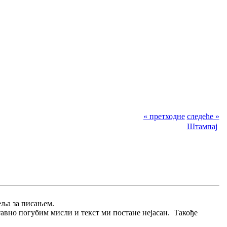
« претходне
следеће »
Штампај
еља за писањем.
тавно погубим мисли и текст ми постане нејасан. Такође