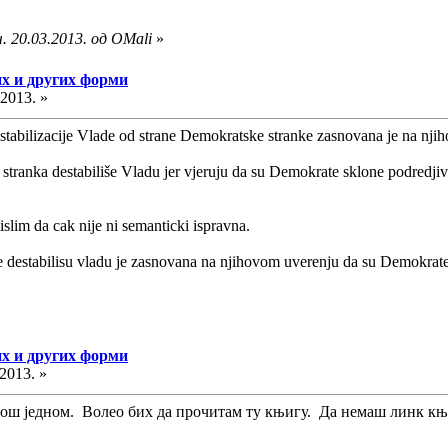
. 20.03.2013. од OMali
»
их и других форми
.2013. »
tabilizacije Vlade od strane Demokratske stranke zasnovana je na nji
tranka destabiliše Vladu jer vjeruju da su Demokrate sklone podredjiva
slim da cak nije ni semanticki ispravna.
destabilisu vladu je zasnovana na njihovom uverenju da su Demokrate 
их и других форми
.2013. »
ош једном. Волео бих да прочитам ту књигу. Да немаш линк књиг