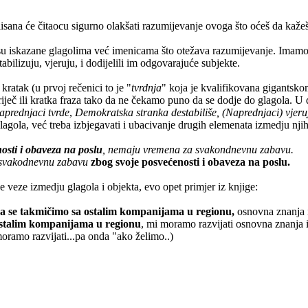
isana će čitaocu sigurno olakšati razumijevanje ovoga što oćeš da kažeš,
isu iskazane glagolima već imenicama što otežava razumijevanje. Imamo t
tabilizuju, vjeruju, i dodijelili im odgovarajuće subjekte.
kratak (u prvoj rečenici to je "
tvrdnja
" koja je kvalifikovana gigantsk
 riječ ili kratka fraza tako da ne čekamo puno da se dodje do glagola. U 
prednjaci tvrde
,
Demokratska stranka destabiliše,
(Naprednjaci) vjeru
lagola, već treba izbjegavati i ubacivanje drugih elemenata izmedju njih
osti i obaveza na poslu
, nemaju vremena za svakondnevnu zabavu.
 svakodnevnu zabavu
zbog svoje posvećenosti i obaveza na poslu.
e veze izmedju glagola i objekta, evo opet primjer iz knjige:
a se takmičimo sa ostalim kompanijama u regionu,
osnovna znanja i
ostalim kompanijama u regionu
, mi moramo razvijati osnovna znanja 
ramo razvijati...pa onda "ako želimo..)