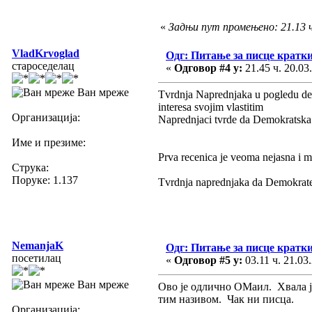
«
Задњи пут промењено: 21.13 ч
VladKrvoglad
Одг: Питање за писце кратк
староседелац
«
Одговор #4 у:
21.45 ч. 20.03
Ван мреже
Tvrdnja Naprednjaka u pogledu des
interesa svojim vlastitim
Организација:
Naprednjaci tvrde da Demokratska s
Име и презиме:
Prva recenica je veoma nejasna i mi
Струка:
Поруке: 1.137
Tvrdnja naprednjaka da Demokrate 
NemanjaK
Одг: Питање за писце кратк
посетилац
«
Одговор #5 у:
03.11 ч. 21.03
Ван мреже
Ово је одлично ОМаил. Хвала ј
тим називом. Чак ни писца.
Организација: