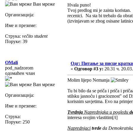
Ван мреже
Hvala puno!
Tvoj predlog mi je zaista koristan.
Организација:
recenici. Na sta bi trebalo da obra
(izvinjavam se zbog osisane latini
Име и презиме:
Струка:
večito student
Поруке: 39
OMali
Одг: Питање за писце кратк
pod_nadzorom
«
Одговор #3 у:
20.31 ч. 20.03
одомаћен члан
Molim lijepo Nemanja
Ван мреже
Tu bi bilo da se priča i priča i pri
Организација:
stilsku jasnoću i gracioznost" od 
korisnim savjetima. Evo na primjer
Име и презиме:
Tvrdnja
Naprednjaka u pogledu
d
Струка:
interesa svojim vlastitim[/i]
Поруке: 250
Naprednjaci
tvrde
da Demokratska