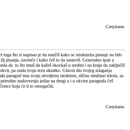
Сачувана
toga što si napisao je da naučiš kako se strukturira pisanje na bilo
ilj pisanja, zavisiće i kako ćeš to da sastaviš. Generalno ipak u
nda da to što imaš da kažeš skockaš u sredini i na kraju da zaključiš
 okvir, pa onda tvoju tezu ukratko. Glavni dio tvojeg izlaganja
i paragraf ima svoju utvrdjenu strukturu, sličnu strukturi teksta, sa
rirodno nadovezuju jedan na drugi a i u okviru paragrafa ćeš
enice koja će ti to omogućiti.
Сачувана