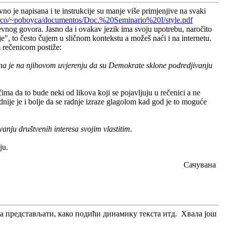
no je napisana i te instrukcije su manje više primjenjive na svaki
.co/~poboyca/documentos/Doc.%20Seminario%20I/style.pdf
nevnog govora. Jasno da i ovakav jezik ima svoju upotrebu, naročito
cije", to često čujem u sličnom kontekstu a možeš naći i na internetu.
m rečenicom postiže:
ana je na njihovom uvjerenju da su Demokrate sklone podredjivanju
ma da to bude neki od likova koji se pojavljuju u rečenici a ne
odnije je i bolje da se radnje izraze glagolom kad god je to moguće
nju društvenih interesa svojim vlastitim.
ju.
Сачувана
а представљати, како подићи динамику текста итд. Хвала још