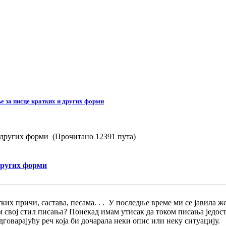
е за писце кратких и других форми
 других форми (Прочитано 12391 пута)
других форми
ких причи, састава, песама. . . У последње време ми се јавила ж
м свој стил писања? Понекад имам утисак да током писања једос
дговарајућу реч која би дочарала неки опис или неку ситуацију.