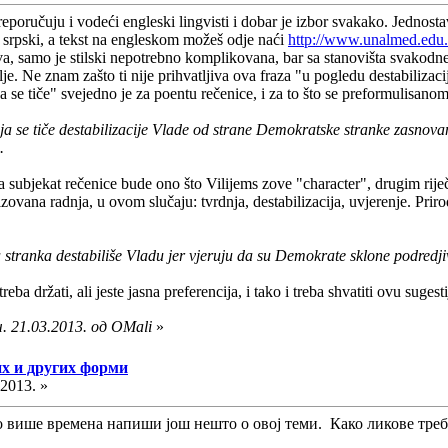
eporučuju i vodeći engleski lingvisti i dobar je izbor svakako. Jednostav
 srpski, a tekst na engleskom možeš odje naći
http://www.unalmed.edu
jiva, samo je stilski nepotrebno komplikovana, bar sa stanovišta svakod
bolje. Ne znam zašto ti nije prihvatljiva ova fraza "u pogledu destabiliza
 se tiče" svejedno je za poentu rečenice, i za to što se preformulisano
ja se tiče destabilizacije Vlade od strane Demokratske stranke zasnov
.
subjekat rečenice bude ono što Vilijems zove "character", drugim riječi
zovana radnja, u ovom slučaju: tvrdnja, destabilizacija, uvjerenje. Prir
tranka destabiliše Vladu jer vjeruju da su Demokrate sklone podredjiva
eba držati, ali jeste jasna preferencija, i tako i treba shvatiti ovu sugesti
. 21.03.2013. од OMali
»
их и других форми
.2013. »
више времена напиши још нешто о овој теми. Како ликове треб