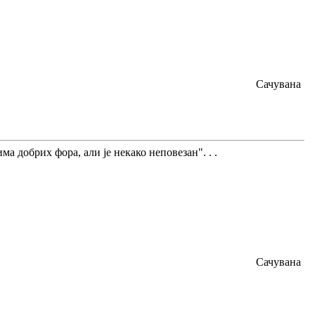
Сачувана
ма добрих фора, али је некако неповезан". . .
Сачувана