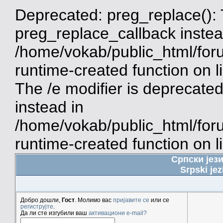
Deprecated: preg_replace(): 
preg_replace_callback instea
/home/vokab/public_html/for
runtime-created function on 
The /e modifier is deprecate
instead in
/home/vokab/public_html/for
runtime-created function on l
Српски јез
Srpski jez
Добро дошли,
Гост
. Молимо вас
пријавите се
или се
региструјте
.
Да ли сте изгубили ваш
активациони e-mail?