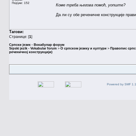
Поруке: 152
Коме треба његова помоћ, уопште?
Да ли су обе реченичне конструкције прав
Тагови:
Странице: [
1
]
Српски језик - Вокабулар форум
Srpski jezik - Vokabular forum
>
О српском језику и култури
>
Правопис српск
реченичној конструкцији)
Powered by SMF 1.