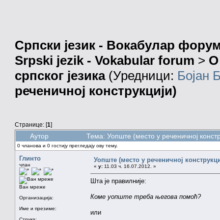
Српски језик - Вокабулар фору
Srpski jezik - Vokabular forum
>
О
српског језика
(Уредници:
Бојан 
реченичној конструкцији)
Странице: [
1
]
Аутор
Тема: Уопште (место у реченичној конст
0 чланова и 0 гостију прегледају ову тему.
Глинто
Уопште (место у реченичној конструкци
члан
«
у:
11.03 ч. 16.07.2012. »
Шта је правилније:
Ван мреже
Коме уопште треба његова помоћ?
Организација:
Име и презиме:
или
Струка: