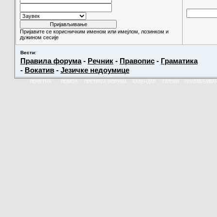
Пријавите се корисничким именом или имејлом, лозинком и
дужином сесије
Вести
:
Правила форума
-
Речник
-
Правопис
-
Граматика
-
Вокатив
-
Језичке недоумице
ПОЧЕТНА
ПОМОЋ
ПРЕТРАГА ФОРУМА
КАЛЕНДАР
ТАГОВИ
ПРИЈАВЉИВА