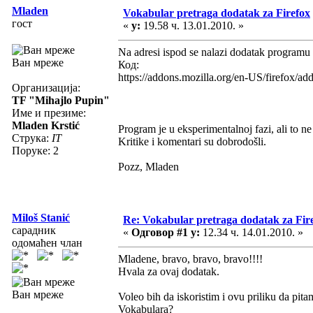
Mladen
Vokabular pretraga dodatak za Firefox
гост
«
у:
19.58 ч. 13.01.2010. »
Na adresi ispod se nalazi dodatak programu 
Ван мреже
Код:
https://addons.mozilla.org/en-US/firefox/a
Организација:
TF "Mihajlo Pupin"
Име и презиме:
Mladen Krstić
Program je u eksperimentalnoj fazi, ali to ne
Струка:
IT
Kritike i komentari su dobrodošli.
Поруке: 2
Pozz, Mladen
Miloš Stanić
Re: Vokabular pretraga dodatak za Fir
сарадник
«
Одговор #1 у:
12.34 ч. 14.01.2010. »
одомаћен члан
Mladene, bravo, bravo, bravo!!!!
Hvala za ovaj dodatak.
Ван мреже
Voleo bih da iskoristim i ovu priliku da pit
Vokabulara?