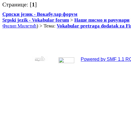
Странице: [
1
]
Српски језик - Вокабулар форум
Srpski jezik - Vokabular forum
>
Наше писмо и рачунари
Филип Милетић
) > Тема:
Vokabular pretraga dodatak za Fi
Powered by SMF 1.1 R