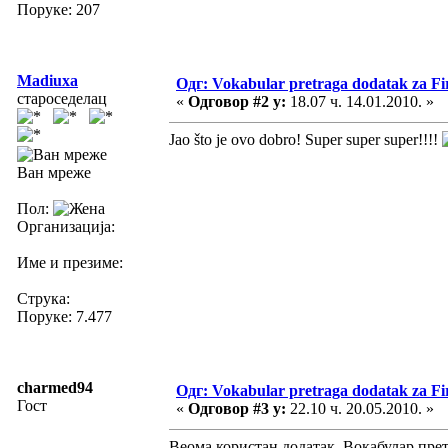
Поруке: 207
Madiuxa
Одг: Vokabular pretraga dodatak za Fi
староседелац
«
Одговор #2 у:
18.07 ч. 14.01.2010. »
Jao što je ovo dobro! Super super super!!!!
Ван мреже
Пол:
Организација:
Име и презиме:
Струка:
Поруке: 7.477
charmed94
Одг: Vokabular pretraga dodatak za Fi
Гост
«
Одговор #3 у:
22.10 ч. 20.05.2010. »
Веома користан додатак. Вокабулар прет