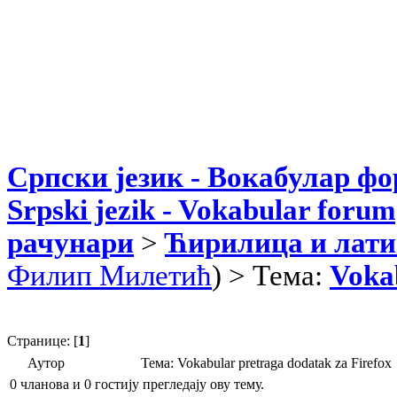
Српски језик - Вокабулар ф
Srpski jezik - Vokabular forum
рачунари
>
Ћирилица и лати
Филип Милетић
) > Тема:
Vokab
Странице: [
1
]
Аутор
Тема: Vokabular pretraga dodatak za Firef
0 чланова и 0 гостију прегледају ову тему.