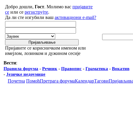
Добро дошли,
Гост
. Молимо вас
пријавите
се
или се
региструјте
.
Да ли сте изгубили ваш
активациони e-mail?
Пријавите се корисничким именом или
имејлом, лозинком и дужином сесије
Вести
:
Правила форума
-
Речник
-
Правопис
-
Граматика
-
Вокатив
-
Језичке недоумице
Почетна
Помоћ
Претрага форума
Календар
Тагови
Пријављив