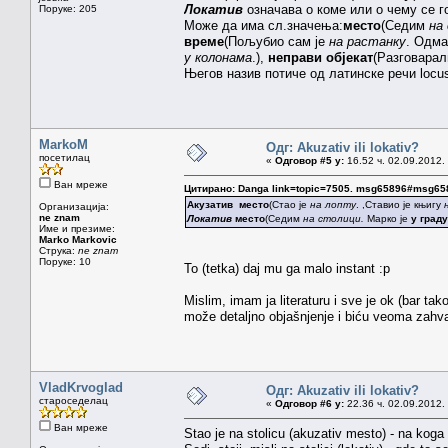
Локатив
означава о коме или о чему се г
Поруке: 205
Може да има сл.значења:
место
(Седим
на
време
(Пољубио сам је
на растанку
. Одм
у колонама
.),
неправи објекат
(Разговара
Његов назив потиче од латинске речи locu
MarkoM
Одг: Akuzativ ili lokativ?
посетилац
«
Одговор #5 у:
16.52 ч. 02.09.2012.
Ван мреже
Цитирано: Danga link=topic=7505. msg65896#msg65
Акузатив
место
(Стао је
на лопту
. ,Ставио је књигу
Организација:
ne znam
Локатив
место
(Седим
на столици.
Марко је
у граду
Име и презиме:
Marko Markovic
Струка:
ne znam
Поруке: 10
To (tetka) daj mu ga malo instant :p
Mislim, imam ja literaturu i sve je ok (bar ta
može detaljno objašnjenje i biću veoma zahva
VladKrvoglad
Одг: Akuzativ ili lokativ?
староседелац
«
Одговор #6 у:
22.36 ч. 02.09.2012.
Ван мреже
Stao je na stolicu (akuzativ mesto) - na koga i