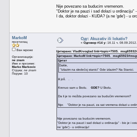
Nije povezano sa buducim vremenom.
"Doktor je na pauzi i sad dolazi u ordinaciju" -
I da, doktor dolazi - KUDA? (a ne 'gde') - u ord
MarkoM
Одг: Akuzativ ili lokativ?
посетилац
«
Одговор #14 у:
16.11 ч. 08.09.2012.
Ван мреже
Цитирано: VladKrvoglad link=topic=7505. msg6593
Цитирано: MarkoM link=topic=7505. msg65923#msg
Организација:
ne znam
Цитат
Име и презиме:
Dakle,
Marko Markovic
"Izlazim na sledećoj stanici" Gde izlazim? Na Stanici
Струка:
ne znam
Поруке: 10
ili još. . .
Krenuo sam u školu.
GDE?
U školu.
Da li je to možda povezano sa budućim vremenom?
Npr. "Doktor je na pauzi, za sat vremena dolazi u ordi
Nije povezano sa buducim vremenom.
"Doktor je na pauzi i sad dolazi u ordinaciju" - bio je i o
ne 'gde') - u ordinaciju!