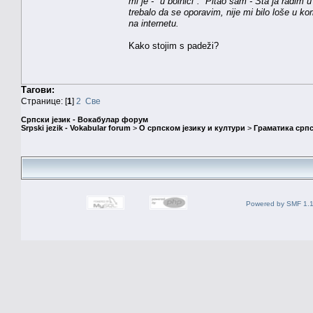
mi je - "u bolnici". Pitao sam - Šta ja radim
trebalo da se oporavim, nije mi bilo loše u 
na internetu.
Kako stojim s padeži?
Тагови:
Странице: [
1
]
2
Све
Српски језик - Вокабулар форум
Srpski jezik - Vokabular forum
>
О српском језику и култури
>
Граматика српс
Powered by SMF 1.