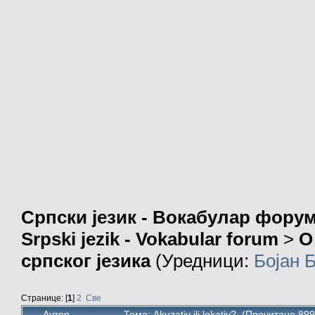
Српски језик - Вокабулар фору
Srpski jezik - Vokabular forum
>
О
српског језика
(Уредници:
Бојан 
Странице: [
1
]
2
Све
Аутор
Тема: Akuzativ ili lokativ? (Прочитано 89