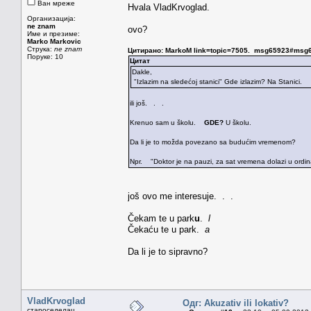
Ван мреже
Hvala VladKrvoglad.
Организација:
ne znam
ovo?
Име и презиме:
Marko Markovic
Струка:
ne znam
Цитирано: MarkoM link=topic=7505. msg65923#msg
Поруке: 10
Цитат
Dakle,
"Izlazim na sledećoj stanici" Gde izlazim? Na Stanici.
ili još. . .
Krenuo sam u školu.
GDE?
U školu.
Da li je to možda povezano sa budućim vremenom?
Npr. "Doktor je na pauzi, za sat vremena dolazi u ordin
još ovo me interesuje. . .
Čekam te u park
u
.
l
Čekaću te u park.
a
Da li je to sipravno?
VladKrvoglad
Одг: Akuzativ ili lokativ?
староседелац