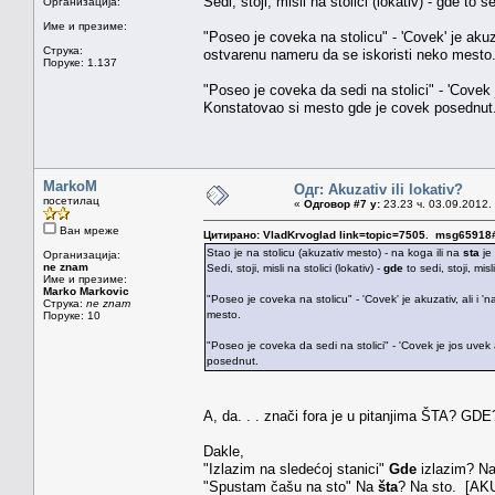
Sedi, stoji, misli na stolici (lokativ) - gde to se
Организација:
Име и презиме:
"Poseo je coveka na stolicu" - 'Covek' je akuza
Струка:
ostvarenu nameru da se iskoristi neko mesto
Поруке: 1.137
"Poseo je coveka da sedi na stolici" - 'Covek 
Konstatovao si mesto gde je covek posednut
MarkoM
Одг: Akuzativ ili lokativ?
посетилац
«
Одговор #7 у:
23.23 ч. 03.09.2012.
Ван мреже
Цитирано: VladKrvoglad link=topic=7505. msg6591
Stao je na stolicu (akuzativ mesto) - na koga ili na
sta
je
Организација:
ne znam
Sedi, stoji, misli na stolici (lokativ) -
gde
to sedi, stoji, misl
Име и презиме:
Marko Markovic
"Poseo je coveka na stolicu" - 'Covek' je akuzativ, ali i 'n
Струка:
ne znam
mesto.
Поруке: 10
"Poseo je coveka da sedi na stolici" - 'Covek je jos uvek a
posednut.
A, da. . . znači fora je u pitanjima ŠTA? GDE
Dakle,
"Izlazim na sledećoj stanici"
Gde
izlazim? Na
"Spustam čašu na sto" Na
šta
? Na sto. [AK