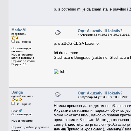
p. s potrebno mi je da znam šta je pravilno i
MarkoM
Одг: Akuzativ ili lokativ?
посетилац
«
Одговор #3 у:
20.58 ч. 26.08.2012.
Ван мреже
p. s ZBOG ČEGA kažemo:
Организација:
ne znam
Ići ću na more
Име и презиме:
Studiraću u Beogradu (zašto ne: Studiraću u
Marko Markovic
Струка:
ne znam
Поруке: 10
Danga
Одг: Akuzativ ili lokativ?
одомаћен члан
«
Одговор #4 у:
23.00 ч. 28.08.2012.
Ван мреже
Немам времена да ти детаљно објашњавам 
Акузатив
се назива и падежом објекта, је
Пол:
Организација:
може исказати циљ, односно правац крета
предлозима и без њих. Може да означава
Име и презиме:
свету.),
место
(Стао је
на лопту
.,Ставио ј
Струка:
професор српског
начин
(Причао је
кроз смех.
),
намену
(У вл
језика