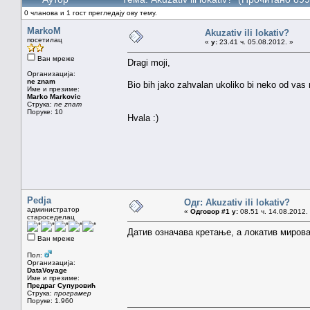
0 чланова и 1 гост прегледају ову тему.
MarkoM
Akuzativ ili lokativ?
посетилац
«
у:
23.41 ч. 05.08.2012. »
Ван мреже
Dragi moji,
Организација:
ne znam
Bio bih jako zahvalan ukoliko bi neko od vas
Име и презиме:
Marko Markovic
Струка:
ne znam
Поруке: 10
Hvala :)
Pedja
Одг: Akuzativ ili lokativ?
администратор
«
Одговор #1 у:
08.51 ч. 14.08.2012.
староседелац
Датив означава кретање, а локатив миров
Ван мреже
Пол:
Организација:
DataVoyage
Име и презиме:
Предраг Супуровић
Струка:
програмер
Поруке: 1.960