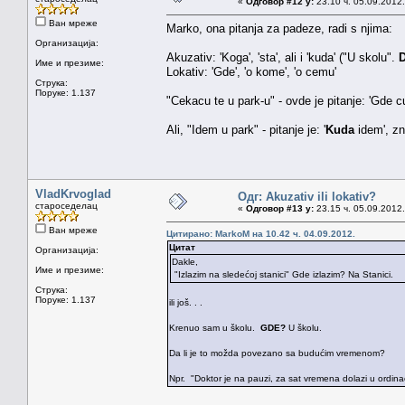
«
Одговор #12 у:
23.10 ч. 05.09.2012.
Ван мреже
Marko, ona pitanja za padeze, radi s njima:
Организација:
Akuzativ: 'Koga', 'sta', ali i 'kuda' ("U skolu".
D
Име и презиме:
Lokativ: 'Gde', 'o kome', 'o cemu'
Струка:
Поруке: 1.137
"Cekacu te u park-u" - ovde je pitanje: 'Gde cu 
Ali, "Idem u park" - pitanje je: '
Kuda
idem', zna
VladKrvoglad
Одг: Akuzativ ili lokativ?
староседелац
«
Одговор #13 у:
23.15 ч. 05.09.2012.
Ван мреже
Цитирано: MarkoM на 10.42 ч. 04.09.2012.
Цитат
Организација:
Dakle,
Име и презиме:
"Izlazim na sledećoj stanici" Gde izlazim? Na Stanici.
Струка:
Поруке: 1.137
ili još. . .
Krenuo sam u školu.
GDE?
U školu.
Da li je to možda povezano sa budućim vremenom?
Npr. "Doktor je na pauzi, za sat vremena dolazi u ordinac