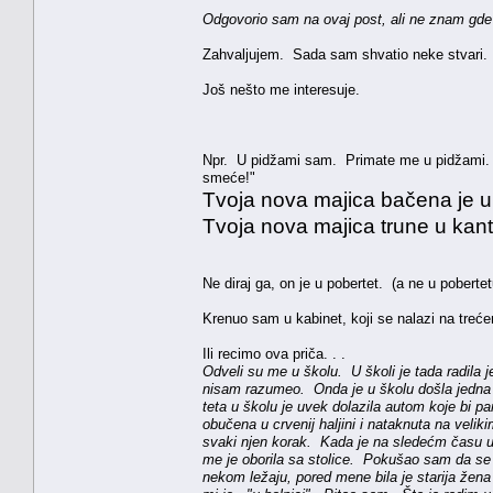
Odgovorio sam na ovaj post, ali ne znam gde
Zahvaljujem. Sada sam shvatio neke stvari.
Još nešto me interesuje.
Npr. U pidžami sam. Primate me u pidžami. (to
smeće!"
Tvoja nova majica bačena je u
Tvoja nova majica trune u kant
Ne diraj ga, on je u pobertet. (a ne u pobert
Krenuo sam u kabinet, koji se nalazi na treć
Ili recimo ova priča. . .
Odveli su me u školu. U školi je tada radila j
nisam razumeo. Onda je u školu došla jedna dr
teta u školu je uvek dolazila autom koje bi p
obučena u crvenij haljini i nataknuta na velik
svaki njen korak. Kada je na sledećm času ul
me je oborila sa stolice. Pokušao sam da se
nekom ležaju, pored mene bila je starija žena