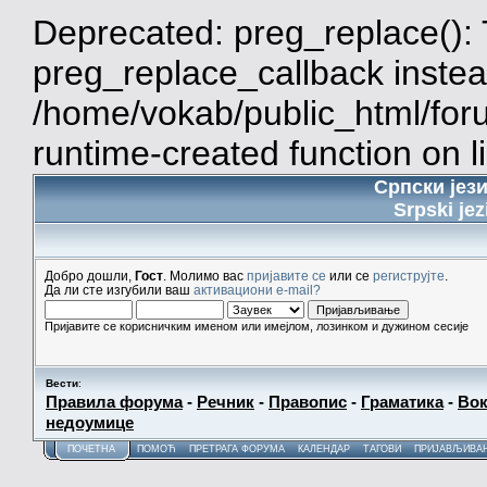
Deprecated: preg_replace(): 
preg_replace_callback instea
/home/vokab/public_html/for
runtime-created function on l
Српски јез
Srpski jez
Добро дошли,
Гост
. Молимо вас
пријавите се
или се
региструјте
.
Да ли сте изгубили ваш
активациони e-mail?
Пријавите се корисничким именом или имејлом, лозинком и дужином сесије
Вести
:
Правила форума
-
Речник
-
Правопис
-
Граматика
-
Вок
недоумице
ПОЧЕТНА
ПОМОЋ
ПРЕТРАГА ФОРУМА
КАЛЕНДАР
ТАГОВИ
ПРИЈАВЉИВА