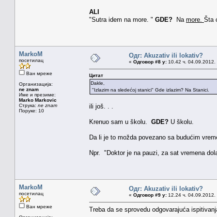
ALI
"Sutra idem na more. "
GDE?
Na
more.
Šta 
MarkoM
Одг: Akuzativ ili lokativ?
посетилац
«
Одговор #8 у:
10.42 ч. 04.09.2012.
Ван мреже
Цитат
Dakle,
Организација:
ne znam
"Izlazim na sledećoj stanici" Gde izlazim? Na Stanici.
Име и презиме:
Marko Markovic
Струка:
ne znam
ili još. . .
Поруке: 10
Krenuo sam u školu.
GDE?
U školu.
Da li je to možda povezano sa budućim vre
Npr. "Doktor je na pauzi, za sat vremena dolaz
MarkoM
Одг: Akuzativ ili lokativ?
посетилац
«
Одговор #9 у:
12.24 ч. 04.09.2012.
Ван мреже
Treba da se sprovedu odgovarajuća ispitivanj