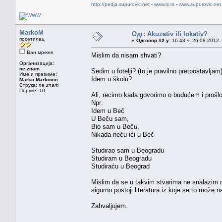
http://pedja.supurovic.net
-
www.iz.rs
-
www.supurovic.net
MarkoM
Одг: Akuzativ ili lokativ?
посетилац
«
Одговор #2 у:
16.43 ч. 26.08.2012.
Ван мреже
Mislim da nisam shvati?
Организација:
ne znam
Sedim u fotelji? (to je pravilno pretpostavljam
Име и презиме:
Idem u školu?
Marko Markovic
Струка:
ne znam
Поруке: 10
Ali, recimo kada govorimo o budućem i proš
Npr:
Idem u Beč
U Beču sam,
Bio sam u Beč
u
,
Nikada neću ići u Beč
Studirao sam u Beogradu
Studiram u Beogradu
Studiraću u Beograd
Mislim da se u takvim stvarima ne snalazim na
sigurno postoji literatura iz koje se to može na
Zahvaljujem.