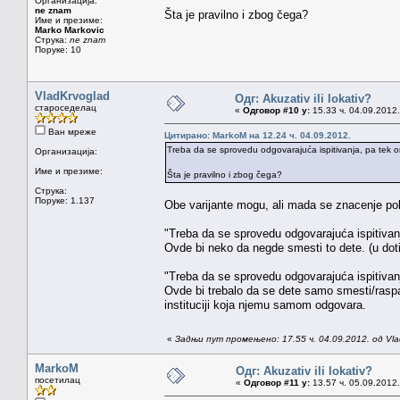
Организација:
ne znam
Šta je pravilno i zbog čega?
Име и презиме:
Marko Markovic
Струка:
ne znam
Поруке: 10
VladKrvoglad
Одг: Akuzativ ili lokativ?
староседелац
«
Одговор #10 у:
15.33 ч. 04.09.2012.
Ван мреже
Цитирано: MarkoM на 12.24 ч. 04.09.2012.
Treba da se sprovedu odgovarajuća ispitivanja, pa tek 
Организација:
Име и презиме:
Šta je pravilno i zbog čega?
Струка:
Поруке: 1.137
Obe varijante mogu, ali mada se znacenje pokl
"Treba da se sprovedu odgovarajuća ispitivanj
Ovde bi neko da negde smesti to dete. (u dotic
"Treba da se sprovedu odgovarajuća ispitivanja
Ovde bi trebalo da se dete samo smesti/raspaku
instituciji koja njemu samom odgovara.
«
Задњи пут промењено: 17.55 ч. 04.09.2012. од Vla
MarkoM
Одг: Akuzativ ili lokativ?
посетилац
«
Одговор #11 у:
13.57 ч. 05.09.2012.