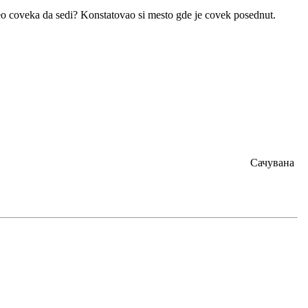
o coveka da sedi? Konstatovao si mesto gde je covek posednut.
Сачувана