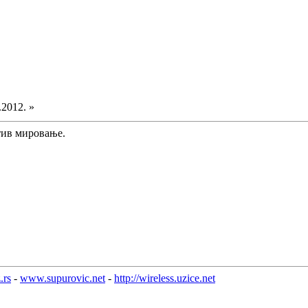
.2012. »
тив мировање.
.rs
-
www.supurovic.net
-
http://wireless.uzice.net