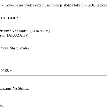
 - 'Covek je jos uvek akuzativ, ali ovde je stolica lokativ -
GDE
je pose
ma ŠTA? GDE?
zlazim? Na Stanici. [LOKATIV]
 sto. [AKUZATIV]
a
more.
Šta ću ovde?
.2012. »
izlazim? Na Stanici.
lu.