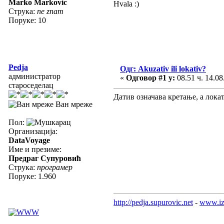
Marko Markovic
Hvala :)
Струка:
ne znam
Поруке: 10
Pedja
Одг: Akuzativ ili lokativ?
администратор
«
Одговор #1 у:
08.51 ч. 14.08
староседелац
Датив означава кретање, а лока
Ван мреже
Пол:
Организација:
DataVoyage
Име и презиме:
Предраг Супуровић
Струка:
програмер
Поруке: 1.960
http://pedja.supurovic.net
-
www.iz