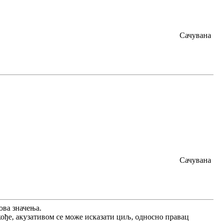
Сачувана
Сачувана
ова значења.
акође, акузативом се може исказати циљ, односно правац