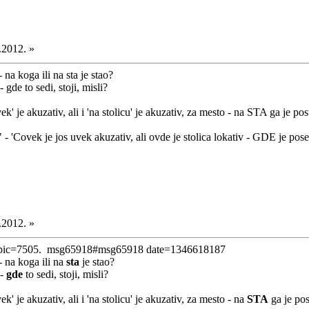
.2012. »
 na koga ili na sta je stao?
 - gde to sedi, stoji, misli?
k' je akuzativ, ali i 'na stolicu' je akuzativ, za mesto - na STA ga je po
" - 'Covek je jos uvek akuzativ, ali ovde je stolica lokativ - GDE je p
.2012. »
opic=7505. msg65918#msg65918 date=1346618187
- na koga ili na
sta
je stao?
 -
gde
to sedi, stoji, misli?
' je akuzativ, ali i 'na stolicu' je akuzativ, za mesto - na
STA
ga je pos