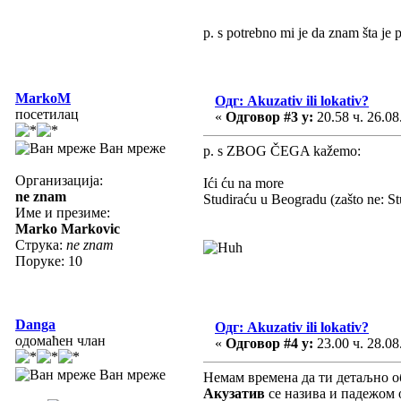
p. s potrebno mi je da znam šta je 
MarkoM
Одг: Akuzativ ili lokativ?
посетилац
«
Одговор #3 у:
20.58 ч. 26.08
Ван мреже
p. s ZBOG ČEGA kažemo:
Организација:
Ići ću na more
ne znam
Studiraću u Beogradu (zašto ne: S
Име и презиме:
Marko Markovic
Струка:
ne znam
Поруке: 10
Danga
Одг: Akuzativ ili lokativ?
одомаћен члан
«
Одговор #4 у:
23.00 ч. 28.08
Ван мреже
Немам времена да ти детаљно о
Акузатив
се назива и падежом о