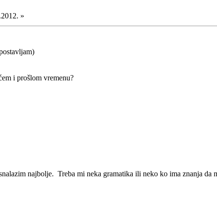
.2012. »
tpostavljam)
ućem i prošlom vremenu?
nalazim najbolje. Treba mi neka gramatika ili neko ko ima znanja da mi to