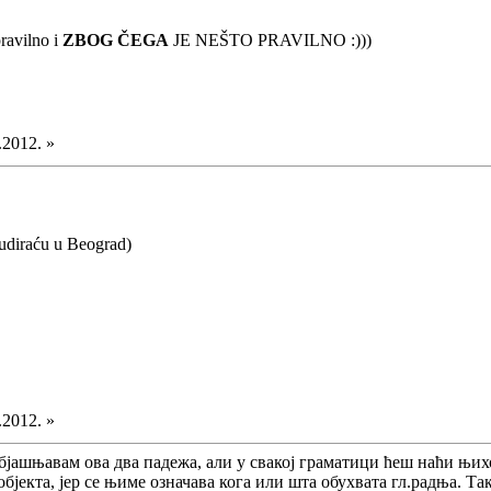
pravilno i
ZBOG ČEGA
JE NEŠTO PRAVILNO :)))
.2012. »
tudiraću u Beograd)
.2012. »
бјашњавам ова два падежа, али у свакој граматици ћеш наћи њих
бјекта, јер се њиме означава кога или шта обухвата гл.радња. Т