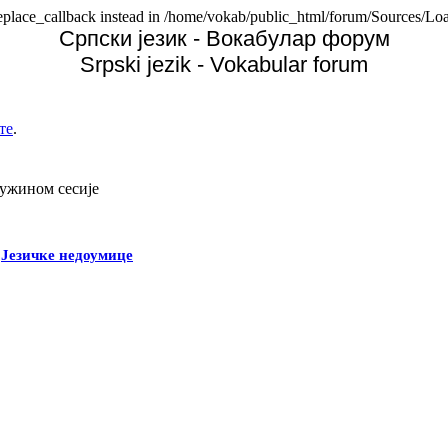
replace_callback instead in /home/vokab/public_html/forum/Sources/Loa
Српски језик - Вокабулар форум
Srpski jezik - Vokabular forum
те
.
дужином сесије
-
Језичке недоумице