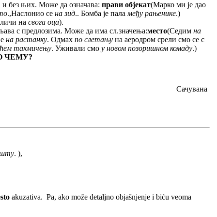
 и без њих. Може да означава:
прави објекат
(Марко ми је дао
то
.,Наслонио се
на зид
.. Бомба је пала
међу рањенике
.)
 личи на
свога оца
).
бљава с предлозима. Може да има сл.значења:
место
(Седим
на
је
на растанку
. Одмах
по слетању
на аеродром срели смо се с
ећем такмичењу
. Уживали смо
у новом позоришном комаду
.)
О ЧЕМУ?
Сачувана
ишту
. ),
sto
akuzativa. Pa, ako može detaljno objašnjenje i biću veoma