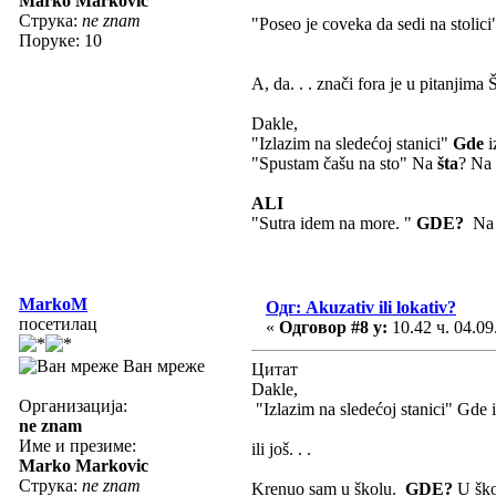
Marko Markovic
Струка:
ne znam
"Poseo je coveka da sedi na stolici"
Поруке: 10
A, da. . . znači fora je u pitanji
Dakle,
"Izlazim na sledećoj stanici"
Gde
i
"Spustam čašu na sto" Na
šta
? Na
ALI
"Sutra idem na more. "
GDE?
N
MarkoM
Одг: Akuzativ ili lokativ?
посетилац
«
Одговор #8 у:
10.42 ч. 04.09
Ван мреже
Цитат
Dakle,
Организација:
"Izlazim na sledećoj stanici" Gde 
ne znam
Име и презиме:
ili još. . .
Marko Markovic
Струка:
ne znam
Krenuo sam u školu.
GDE?
U ško