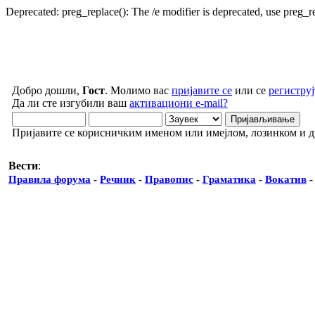
Deprecated: preg_replace(): The /e modifier is deprecated, use preg_
Добро дошли,
Гост
. Молимо вас
пријавите се
или се
региструј
Да ли сте изгубили ваш
активациони e-mail?
Пријавите се корисничким именом или имејлом, лозинком и 
Вести
:
Правила форума
-
Речник
-
Правопис
-
Граматика
-
Вокатив