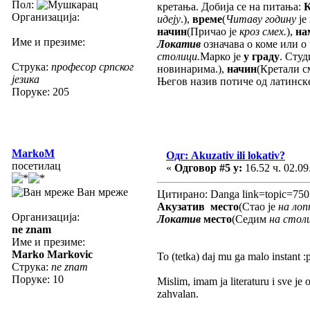
Пол:
кретања. Добија се на питања:
Организација:
идеју
.),
време
(
Читаву годину
је
начин
(Причао је
кроз смех.
),
на
Име и презиме:
Локатив
означава о коме или о
столици.
Марко је
у граду
. Сту
Струка:
професор српског
новинарима.),
начин
(Кретали с
језика
Његов назив потиче од латинске
Поруке: 205
MarkoM
Одг: Akuzativ ili lokativ?
посетилац
«
Одговор #5 у:
16.52 ч. 02.09
Ван мреже
Цитирано: Danga link=topic=75
Акузатив
место
(Стао је
на ло
Организација:
Локатив
место
(Седим
на стол
ne znam
Име и презиме:
Marko Markovic
To (tetka) daj mu ga malo instant :
Струка:
ne znam
Поруке: 10
Mislim, imam ja literaturu i sve je
zahvalan.