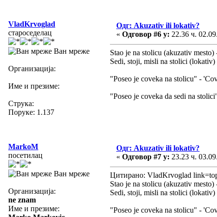
VladKrvoglad
Одг: Akuzativ ili lokativ?
староседелац
«
Одговор #6 у:
22.36 ч. 02.09
Ван мреже
Stao je na stolicu (akuzativ mesto) -
Sedi, stoji, misli na stolici (lokativ)
Организација:
"Poseo je coveka na stolicu" - 'Cove
Име и презиме:
"Poseo je coveka da sedi na stolici
Струка:
Поруке: 1.137
MarkoM
Одг: Akuzativ ili lokativ?
посетилац
«
Одговор #7 у:
23.23 ч. 03.09
Ван мреже
Цитирано: VladKrvoglad link=t
Stao je na stolicu (akuzativ mesto) 
Организација:
Sedi, stoji, misli na stolici (lokativ)
ne znam
Име и презиме:
"Poseo je coveka na stolicu" - 'Covek