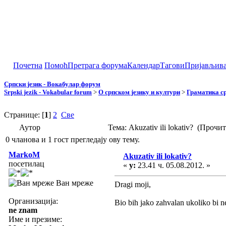
Почетна
Помоћ
Претрага форума
Календар
Тагови
Пријављив
Српски језик - Вокабулар форум
Srpski jezik - Vokabular forum
>
О српском језику и култури
>
Граматика ср
Странице: [
1
]
2
Све
Аутор
Тема: Akuzativ ili lokativ? (Прочи
0 чланова и 1 гост прегледају ову тему.
MarkoM
Akuzativ ili lokativ?
посетилац
«
у:
23.41 ч. 05.08.2012. »
Ван мреже
Dragi moji,
Организација:
Bio bih jako zahvalan ukoliko bi 
ne znam
Име и презиме: