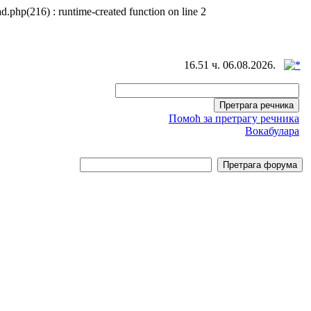
d.php(216) : runtime-created function on line 2
16.51 ч. 06.08.2026.
Помоћ за претрагу речника
Вокабулара