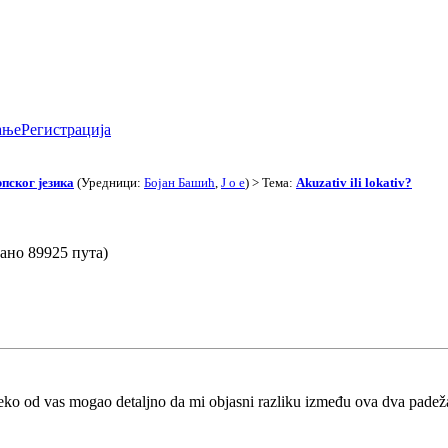
ање
Регистрација
пског језика
(Уредници:
Бојан Башић
,
J o e
) > Тема:
Akuzativ ili lokativ?
тано 89925 пута)
neko od vas mogao detaljno da mi objasni razliku između ova dva padež