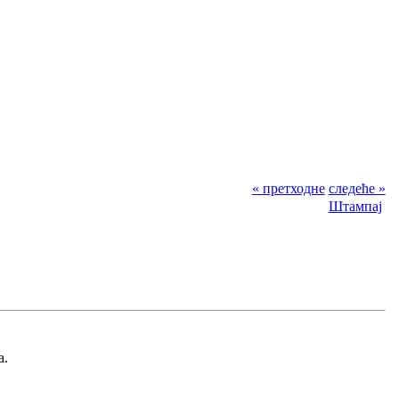
« претходне
следеће »
Штампај
a.