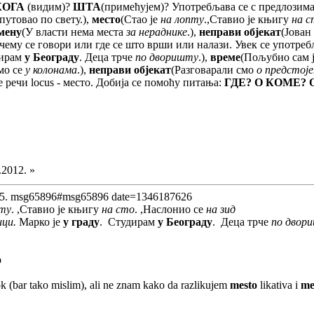
КОГА
(видим)?
ШТА
(примећујем)? Употребљава се с предлозима
 путовао по свету.),
место
(Стао је
на лопту
.,Ставио је књигу
на с
мену
(У власти нема места
за нераднике
.),
неправи објекат
(Јован
 чему се говори или где се што врши или налази. Увек се употре
дирам
у Београду
. Деца трче
по дворишту
.),
време
(Пољубио сам 
мо се
у колонама
.),
неправи објекат
(Разговарали смо
о предстој
 речи locus - место. Добија се помоћу питања:
ГДЕ? О КОМЕ? 
.2012. »
05. msg65896#msg65896 date=1346187626
пту
. ,Ставио је књигу
на сто
. ,Наслонио се
на зид
ици.
Марко је
у граду
. Студирам
у Београду
. Деца трче
по двор
p
 ok (bar tako mislim), ali ne znam kako da razlikujem
mesto
likativa i
me