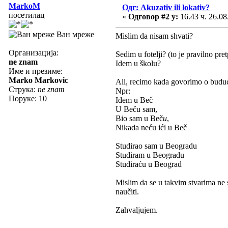
MarkoM
Одг: Akuzativ ili lokativ?
посетилац
«
Одговор #2 у:
16.43 ч. 26.08
Ван мреже
Mislim da nisam shvati?
Организација:
Sedim u fotelji? (to je pravilno pre
ne znam
Idem u školu?
Име и презиме:
Marko Markovic
Ali, recimo kada govorimo o bud
Струка:
ne znam
Npr:
Поруке: 10
Idem u Beč
U Beču sam,
Bio sam u Beč
u
,
Nikada neću ići u Beč
Studirao sam u Beogradu
Studiram u Beogradu
Studiraću u Beograd
Mislim da se u takvim stvarima ne s
naučiti.
Zahvaljujem.