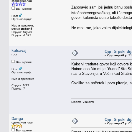
староседелац
Zaboravio sam još jednu bitnu posla
Ван мреже
istočnohercegovačkog, ali i "crno
Пол:
govori kolonista su se takođe dosta
Организација:
Име и презиме:
Ne mrzi me, jako volim dijalektolog
Đorđe Božović
Струка:
lingvist
Поруке: 4.322
kulsavaj
Одг: Srpski dij
гост
«
Одговор #6 у:
21.
Ван мреже
Kako vi tretirate govor koji govore
Naime ono što mi je "čudno" što Srbi
Пол:
Организација:
nas u Slavoniju, u Voćin kod Slatin
Име и презиме:
Ovoliko za početak i prvo pitanje, 
Струка:
VSS
Поруке: 7
Dinamo Vinkovci
Danga
Одг: Srpski dij
одомаћен члан
«
Одговор #7 у:
01.
Ван мреже