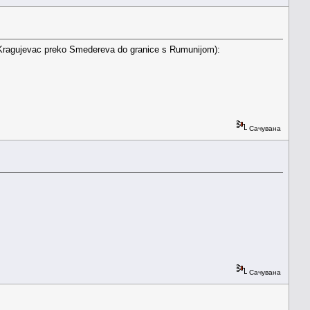
a Kragujevac preko Smedereva do granice s Rumunijom):
Сачувана
Сачувана