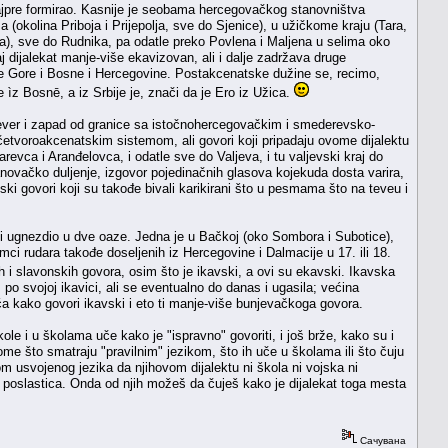
 najpre formirao. Kasnije je seobama hercegovačkog stanovništva
 (okolina Priboja i Prijepolja, sve do Sjenice), u užičkome kraju (Tara,
ovca), sve do Rudnika, pa odatle preko Povlena i Maljena u selima oko
j dijalekat manje-više ekavizovan, ali i dalje zadržava druge
e Gore i Bosne i Hercegovine. Postakcenatske dužine se, recimo,
 ìz Bosnē, a iz Srbije je, znači da je Ero iz Užica.
 sever i zapad od granice sa istočnohercegovačkim i smederevsko-
etvoroakcenatskim sistemom, ali govori koji pripadaju ovome dijalektu
vca i Aranđelovca, i odatle sve do Valjeva, i tu valjevski kraj do
ovačko duljenje, izgovor pojedinačnih glasova kojekuda dosta varira,
nski govori koji su takođe bivali karikirani što u pesmama što na teveu i
biji ugnezdio u dve oaze. Jedna je u Bačkoj (oko Sombora i Subotice),
i rudara takođe doseljenih iz Hercegovine i Dalmacije u 17. ili 18.
 i slavonskih govora, osim što je ikavski, a ovi su ekavski. Ikavska
po svojoj ikavici, ali se eventualno do danas i ugasila; većina
ća kako govori ikavski i eto ti manje-više bunjevačkoga govora.
ole i u školama uče kako je "ispravno" govoriti, i još brže, kako su i
 onome što smatraju "pravilnim" jezikom, što ih uče u školama ili što čuju
 usvojenog jezika da njihovom dijalektu ni škola ni vojska ni
rava poslastica. Onda od njih možeš da čuješ kako je dijalekat toga mesta
Сачувана