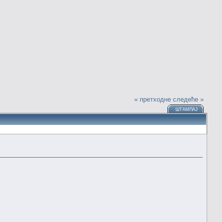
« претходне
следеће »
ШТАМПАЈ