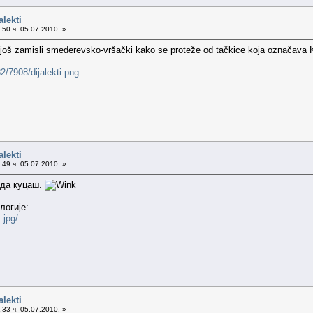
alekti
50 ч. 05.07.2010. »
o još zamisli smederevsko-vršački kako se proteže od tačkice koja označav
/7908/dijalekti.png
alekti
49 ч. 05.07.2010. »
 да куцаш.
логије:
.jpg/
alekti
33 ч. 05.07.2010. »