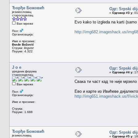
Ђорђе Божовић
Одг: Srpski dij
језикословац
«
Одговор #3 у:
01.
староседелац
Evo kako to izgleda na karti (sam
Ван мреже
Пол:
http://img682.imageshack.us/img682
Организација:
Име и презиме:
Đorđe Božović
Струка:
lingvist
Поруке: 4.322
J o e
Одг: Srpski dij
уредник форума
«
Одговор #4 у:
17.
староседелац
Свака ти част кад те није мрзело
Ван мреже
Ево и карте из Ивићеве дијалекто
Пол:
Организација:
http://img651.imageshack.us/f/ivick
Име и презиме:
Струка:
Поруке: 1.688
Ђорђе Божовић
Одг: Srpski dij
језикословац
«
Одговор #5 у:
18.