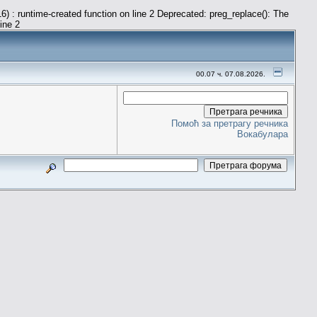
) : runtime-created function on line 2 Deprecated: preg_replace(): The
line 2
00.07 ч. 07.08.2026.
Помоћ за претрагу речника
Вокабулара