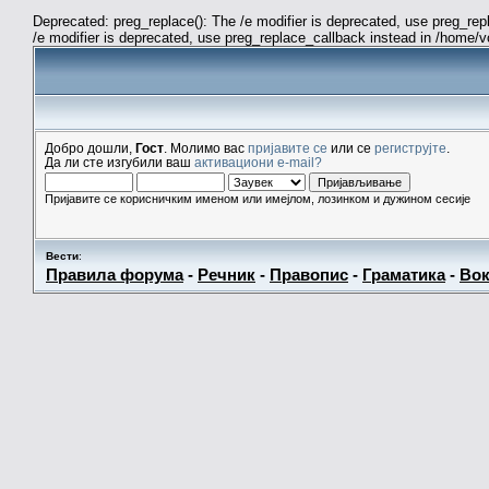
Deprecated: preg_replace(): The /e modifier is deprecated, use preg_re
/e modifier is deprecated, use preg_replace_callback instead in /home/
Добро дошли,
Гост
. Молимо вас
пријавите се
или се
региструјте
.
Да ли сте изгубили ваш
активациони e-mail?
Пријавите се корисничким именом или имејлом, лозинком и дужином сесије
Вести
:
Правила форума
-
Речник
-
Правопис
-
Граматика
-
Вок