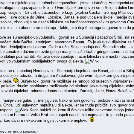
zove se u dijalektologiji istočnohercegovačkim, jer se u istočnoj Hercegovini
aloga i u jugozapadnu Srbiju. Ovim dijalektom govori se u Srbiji u dolini Lima
čki kraj, Kosjerić i Užice), u čačanskome kraju (okolina Čačka i Gornjeg Milan
evo, i sve odatle do Drine i Loznice. Danas je pod uticajem škole i medija ova
osobine, zbog kojih se oseća bliskost sa istočnohercegovačkim govorima Crn
ni vokali iza akcenta se redukuju. Dakle, ako čuješ nekoga da govori kao da je
zove se šumadijsko-vojvođanski, i govori se u Šumadiji i zapadnoj Srbiji, na
ećem delu Bačke i srednjem i severnom Banatu. To je ekavski dijalekat sa č
im detaljnijim osobinama. Ovde u užoj Srbiji spadaju deo Šumadije oko Lazare
takcenatske dužine se ovde gdege manje ili više krate, gdegde ćemo naći kan
 to slabije poznati itd. Pa tako ovde spadaju i razni lalinski i sremački i bačva
ovori vojvođanskim poddijalektom ovoga dijalekta.
ovori se u zapadnoj Hercegovini i Dalmaciji i kojekuda po Bosni, ali se i u Sr
 doseljeni odozdo, a druga je u Azbukovici, gde ovim dijalektom govore potomc
ek beše.
) Bunjevački govor ne razlikuje se mnogo od susednih vojvođanskih
 po kojim drugim osobinama razlikovala od okolnog ijekavskog dijalekta, osim 
jekavski dijalekat, odnosno danas na ekavicu. Zamisli, dakle, Đorđa Balaševi
o, manje-više gube, tj. menjaju se, kako njihovi govornici prolaze kroz razne šk
selo. Onda ljudi uglavnom napuštaju dijalekte, jer se trude približiti svoj govor
še uspeha.
Kada naiđeš na ženu ili čoveka toliko nesvesne svoga jednom
og sela ni Farma ni Veliki Brat nisu uspeli nauditi niti najmanje, to je onda p
ina, kao da si u nekakvom lingvističkom vremeplovu.
.2010. од Ђорђе Божовић
»