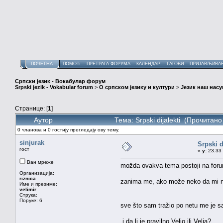
ПОЧЕТНА
ПОМОЋ
ПРЕТРАГА ФОРУМА
КАЛЕНДАР
ТАГОВИ
ПРИЈАВЉИВА
Српски језик - Вокабулар форум
Srpski jezik - Vokabular forum
>
О српском језику и култури
>
Језик наш нас
Странице: [
1
]
Аутор
Тема: Srpski dijalekti (Прочитан
0 чланова и 0 гостију прегледају ову тему.
sinjurak
Srpski d
гост
«
у:
23.33 
Ван мреже
možda ovakva tema postoji na forum
Организација:
riznica
zanima me, ako može neko da mi nabr
Име и презиме:
velimir
Струка:
Поруке: 6
sve što sam tražio po netu me je s
i da li je pravilno Veljo ili Velja?