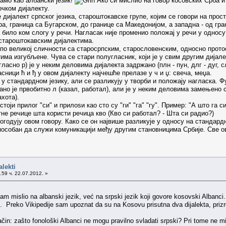
амо као албански језик!
Ако си мислио на говор косовских Срба и
очком дијалекту.
е дијалект српског језика, староштокавске групе, којим се говори на про
ара, граница са Бугарском, до границе са Македонијом, а западна - од г
а било ком слогу у речи. Нагласак није променио положај у речи у односу
 староштокавским дијалектима.
 по великој сличности са старосрпским, старословенским, односно прото
тима изгубљене. Чува се стари полугласник, који је у свим другим дијале
ласно р) је у неким деловима дијалекта задржано (плн - пун, длг - дуг, с
асници ћ и ђ у овом дијалекту најчешће прелазе у ч и џ: свеча, меџа.
 у стандардном језику, али се разликују у творби и положају нагласка. Ф
но је првобитно л (казал, работал), али је у неким деловима замењено са
ахота).
оји прилог "cи" и прилоѕи као сто су "ги" "гa" "гу". Пример: "А што га си
не речице шта користи речица кво (Кво си работал? - Шта си радио?)
годују овом говору. Како се он највише разликује у односу на стандардн
је способан да служи комуникацији међу другим становницима Србије. Све
alekti
59 ч. 22.07.2012. »
am mislio na albanski jezik, već na srpski jezik koji govore kosovski Albanc
u. Preko Vikipedije sam upoznat da su na Kosovu prisutna dva dijalekta, prizre
način: zašto fonološki Albanci ne mogu pravilno svladati srpski? Pri tome ne mi