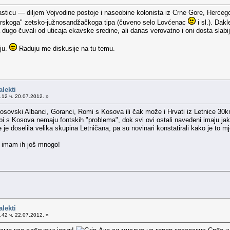
sticu — diljem Vojvodine postoje i naseobine kolonista iz Crne Gore, Hercego
gorskoga" zetsko-južnosandžačkoga tipa (čuveno selo Lovćenac
i sl.). Dak
 dugo čuvali od uticaja ekavske sredine, ali danas verovatno i oni dosta slabij
iju.
Raduju me diskusije na tu temu.
alekti
12 ч. 20.07.2012. »
 kosovski Albanci, Goranci, Romi s Kosova ili čak može i Hrvati iz Letnice 30
 s Kosova nemaju fontskih "problema", dok svi ovi ostali navedeni imaju jak ut
e je doselila velika skupina Letničana, pa su novinari konstatirali kako je t
a imam ih još mnogo!
alekti
42 ч. 22.07.2012. »