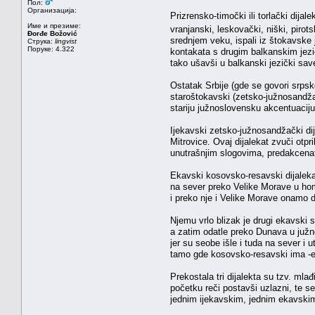
Пол:
Организација:
Prizrensko-timočki ili torlački dija
Име и презиме:
vranjanski, leskovački, niški, pirots
Đorđe Božović
srednjem veku, ispali iz štokavske j
Струка:
lingvist
Поруке: 4.322
kontakata s drugim balkanskim jezici
tako ušavši u balkanski jezički sa
Ostatak Srbije (gde se govori srpsko
staroštokavski (zetsko-južnosandža
stariju južnoslovensku akcentuaciju
Ijekavski zetsko-južnosandžački dij
Mitrovice. Ovaj dijalekat zvuči otpr
unutrašnjim slogovima, predakcena
Ekavski kosovsko-resavski dijaleka
na sever preko Velike Morave u homo
i preko nje i Velike Morave onamo d
Njemu vrlo blizak je drugi ekavski
a zatim odatle preko Dunava u južno
jer su seobe išle i tuda na sever i
tamo gde kosovsko-resavski ima -e. 
Prekostala tri dijalekta su tzv. mla
početku reči postavši uzlazni, te s
jednim ijekavskim, jednim ekavski