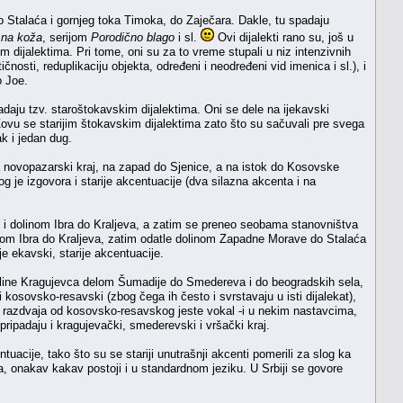
 do Stalaća i gornjeg toka Timoka, do Zaječara. Dakle, tu spadaju
sna koža
, serijom
Porodično blago
i sl.
Ovi dijalekti rano su, još u
im dijalektima. Pri tome, oni su za to vreme stupali u niz intenzivnih
nosti, reduplikaciju objekta, određeni i neodređeni vid imenica i sl.), i
o Joe.
ipadaju tzv. staroštokavskim dijalektima. Oni se dele na ijekavski
vu se starijim štokavskim dijalektima zato što su sačuvali pre svega
k i jedan dug.
ta novopazarski kraj, na zapad do Sjenice, a na istok do Kosovske
og je izgovora i starije akcentuacije (dva silazna akcenta i na
e i dolinom Ibra do Kraljeva, a zatim se preneo seobama stanovništva
linom Ibra do Kraljeva, zatim odatle dolinom Zapadne Morave do Stalaća
e ekavski, starije akcentuacije.
okoline Kragujevca delom Šumadije do Smedereva i do beogradskih sela,
osovsko-resavski (zbog čega ih često i svrstavaju u isti dijalekat),
ipak razdvaja od kosovsko-resavskog jeste vokal -i u nekim nastavcima,
ripadaju i kragujevački, smederevski i vršački kraj.
tuacije, tako što su se stariji unutrašnji akcenti pomerili za slog ka
a, onakav kakav postoji i u standardnom jeziku. U Srbiji se govore