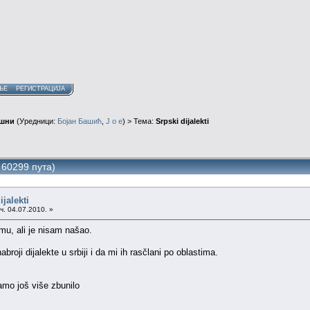
ЊЕ
РЕГИСТРАЦИЈА
ушни
(Уредници:
Бојан Башић
,
J o e
) > Тема:
Srpski dijalekti
о 60299 пута)
ijalekti
ч. 04.07.2010. »
u, ali je nisam našao.
oji dijalekte u srbiji i da mi ih rasčlani po oblastima.
amo još više zbunilo