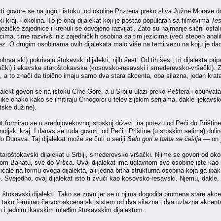
lekti govore se na jugu i istoku, od okoline Prizrena preko sliva Južne Morave
ki kraj, i okolina. To je onaj dijalekat koji je postao popularan sa filmovima
Te
ezičke zajednice i krenuli se odvojeno razvijati. Zato su najmanje slični ostal
ma, time razvivši niz zajedničkih osobina sa tim jezicima (veći stepen analitič
vez. O drugim osobinama ovih dijalekata malo više na temi vezu na koju je da
hrvatski) pokrivaju štokavski dijalekti, njih šest. Od tih šest, tri dijalekta pr
čki) i ekavske staroštokavske (kosovsko-resavski i smederevsko-vršački). Zo
, a to znači da tipično imaju samo dva stara akcenta, oba silazna, jedan krata
alekt govori se na istoku Crne Gore, a u Srbiju ulazi preko Peštera i obuhva
ilike onako kako se imitiraju Crnogorci u televizijskim serijama, dakle ijekavsk
tske dužine).
t formirao se u srednjovekovnoj srpskoj državi, na potezu od Peći do Prištin
ljski kraj. I danas se tuda govori, od Peći i Prištine (u srpskim selima) do
o Dunava. Taj dijalekat može se čuti u seriji
Selo gori a baba se češlja
— on j
 staroštokavski dijalekat u Srbiji, smederevsko-vršački. Njime se govori od 
m Banatu, sve do Vršca. Ovaj dijalekat ima uglavnom sve osobine iste kao i k
 uticale na formu ovoga dijalekta, ali jedna bitna strukturna osobina koja ga 
Svejedno, ovaj dijalekat isto ti zvuči kao kosovsko-resavski. Njemu, dakle, p
đi štokavski dijalekti. Tako se zovu jer se u njima dogodila promena stare akcen
e tako formirao četvoroakcenatski sistem od dva silazna i dva uzlazna akcent
m i jednim ikavskim mlađim štokavskim dijalektom.