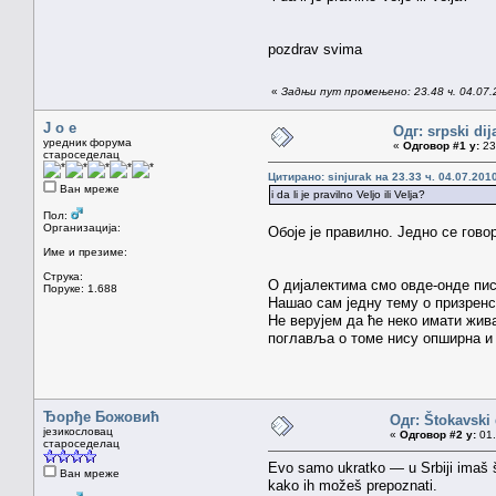
pozdrav svima
«
Задњи пут промењено: 23.48 ч. 04.07.2
J o e
Одг: srpski dija
уредник форума
«
Одговор #1 у:
23.
староседелац
Цитирано: sinjurak на 23.33 ч. 04.07.2010
Ван мреже
i da li je pravilno Veljo ili Velja?
Пол:
Организација:
Обоје је правилно. Једно се гово
Име и презиме:
Струка:
О дијалектима смо овде-онде пис
Поруке: 1.688
Нашао сам једну тему о призрен
Не верујем да ће неко имати жив
поглавља о томе нису опширна и 
Ђорђе Божовић
Одг: Štokavski d
језикословац
«
Одговор #2 у:
01.
староседелац
Evo samo ukratko — u Srbiji imaš še
Ван мреже
kako ih možeš prepoznati.