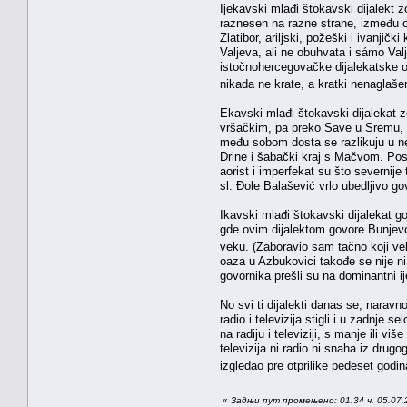
Ijekavski mlađi štokavski dijalekt 
raznesen na razne strane, između ost
Zlatibor, ariljski, požeški i ivanji
Valjeva, ali ne obuhvata i sámo Valj
istočnohercegovačke dijalekatske 
nikada ne krate, a kratki nenaglaše
Ekavski mlađi štokavski dijalekat 
vršačkim, pa preko Save u Sremu, v
među sobom dosta se razlikuju u nek
Drine i šabački kraj s Mačvom. Pos
aorist i imperfekat su što severnije
sl. Đole Balašević vrlo ubedljivo g
Ikavski mlađi štokavski dijalekat g
gde ovim dijalektom govore Bunjevci
veku. (Zaboravio sam tačno koji v
oaza u Azbukovici takođe se nije ni
govornika prešli su na dominantni i
No svi ti dijalekti danas se, naravn
radio i televizija stigli i u zadnje 
na radiju i televiziji, s manje ili vi
televizija ni radio ni snaha iz drug
izgledao pre otprilike pedeset god
«
Задњи пут промењено: 01.34 ч. 05.07