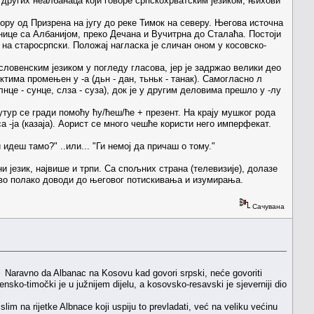
 других неалбанаца који говоре српскохрватским језиком, њихови
стору од Призрена на југу до реке Тимок на северу. Његова источна
ранице са Албанијом, преко Дечана и Вучитрна до Сталаћа. Постоји
 на старосрпски. Положај нагласка је сличан оном у косовско-
словенским језиком у погледу гласова, јер је задржао велики део
ктима промењен у -а (дьн - дан, тьньк - танак). Самогласно л
лнце - сунце, слза - суза), док је у другим деловима прешло у -лу
утур се гради помоћу ћу/ћеш/ће + презент. На крају мушког рода
 -ја (казаја). Аорист се много чешће користи него имперфекат.
 идеш тамо?" ..или... "Ги немој да причаш о тому."
и језик, највише и трпи. Са спољних страна (телевизије), долазе
 ово полако доводи до његовог потискивања и изумирања.
Сачувана
i. Naravno da Albanac na Kosovu kad govori srpski, neće govoriti
nsko-timočki je u južnijem dijelu, a kosovsko-resavski je sjeverniji dio
slim na rijetke Albnace koji uspiju to prevladati, već na veliku većinu