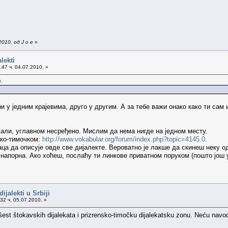
010. од J o e
»
lekti
47 ч. 04.07.2010. »
.
ри у једним крајевима, друго у другим. А за тебе важи онако како ти сам
али, углавном несређено. Мислим да нема нигде на једном месту.
ско-тимочком:
http://www.vokabular.org/forum/index.php?topic=4145.0
.
аца да описује овде све дијалекте. Вероватно је лакше да скинеш неку 
напорна. Ако хоћеш, послаћу ти линкове приватном поруком (пошто још
ijalekti u Srbiji
32 ч. 05.07.2010. »
st štokavskih dijalekata i prizrensko-timočku dijalekatsku zonu. Neću navodit