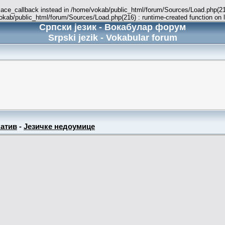
place_callback instead in /home/vokab/public_html/forum/Sources/Load.php(216
vokab/public_html/forum/Sources/Load.php(216) : runtime-created function on 
Српски језик - Вокабулар форум
Srpski jezik - Vokabular forum
атив
-
Језичке недоумице