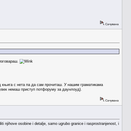
Сачувана
 изговараш.
од књига с нета па да сам прочиташ. У нашим граматикама
 увек немаш приступ потфоруму за даунлоуд).
Сачувана
i njihove osobine i detalje, samo ugrubo granice i rasprostranjenost, i