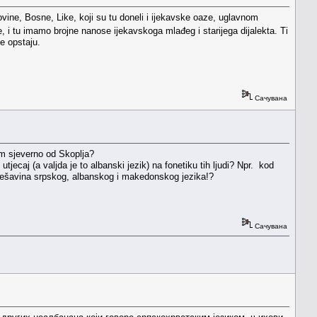
vine, Bosne, Like, koji su tu doneli i ijekavske oaze, uglavnom
le, i tu imamo brojne nanose ijekavskoga mlađeg i starijega dijalekta. Ti
e opstaju.
Сачувана
km sjeverno od Skoplja?
jecaj (a valjda je to albanski jezik) na fonetiku tih ljudi? Npr. kod
o mješavina srpskog, albanskog i makedonskog jezika!?
Сачувана