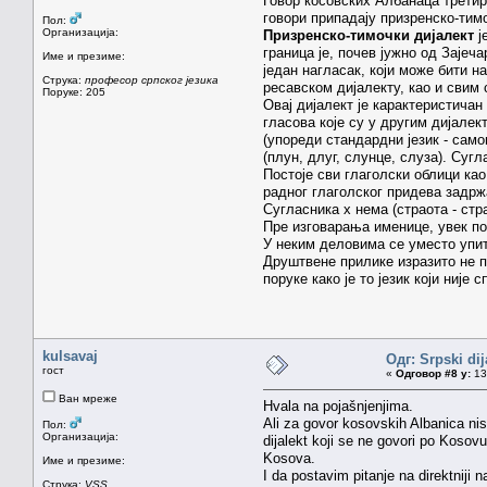
Говор косовских Албанаца третир
говори припадају призренско-тим
Пол:
Организација:
Призренско-тимочки дијалект
ј
граница је, почев јужно од Зајеч
Име и презиме:
један нагласак, који може бити н
Струка:
професор српског језика
ресавском дијалекту, као и свим
Поруке: 205
Овај дијалект је карактеристичан
гласова које су у другим дијалек
(упореди стандардни језик - самог
(плун, длуг, слунце, слуза). Сугл
Постоје сви глаголски облици као
радног глаголског придева задржа
Сугласника х нема (страота - стр
Пре изговарања именице, увек пост
У неким деловима се уместо упит
Друштвене прилике изразито не по
поруке како је то језик који ни
kulsavaj
Одг: Srpski dij
гост
«
Одговор #8 у:
13.
Ван мреже
Hvala na pojašnjenjima.
Ali za govor kosovskih Albanica nis
Пол:
Организација:
dijalekt koji se ne govori po Kosov
Kosova.
Име и презиме:
I da postavim pitanje na direktniji 
Струка:
VSS