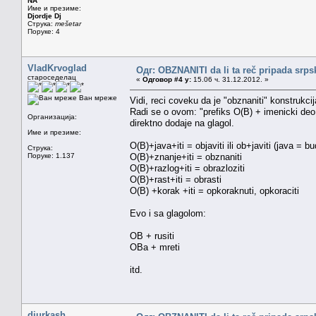
NA
Име и презиме:
Djordje Dj
Струка:
mešetar
Поруке: 4
VladKrvoglad
Одг: OBZNANITI da li ta reč pripada srp
староседелац
«
Одговор #4 у:
15.06 ч. 31.12.2012. »
Ван мреже
Vidi, reci coveku da je "obznaniti" konstrukcija
Radi se o ovom: "prefiks O(B) + imenicki deo +
Организација:
direktno dodaje na glagol.
Име и презиме:
O(B)+java+iti = objaviti ili ob+javiti (java = b
Струка:
Поруке: 1.137
O(B)+znanje+iti = obznaniti
O(B)+razlog+iti = obrazloziti
O(B)+rast+iti = obrasti
O(B) +korak +iti = opkoraknuti, opkoraciti
Evo i sa glagolom:
OB + rusiti
OBa + mreti
itd.
djurkash