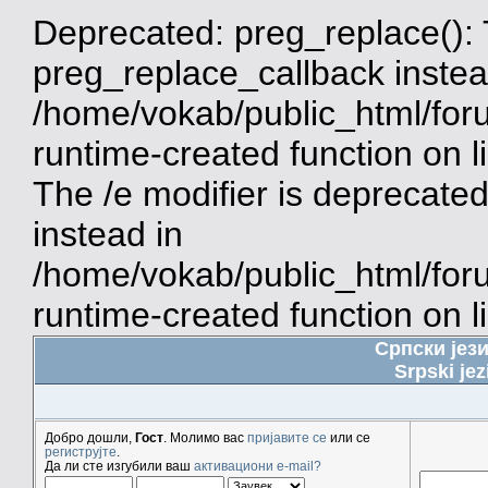
Deprecated: preg_replace(): 
preg_replace_callback instea
/home/vokab/public_html/for
runtime-created function on 
The /e modifier is deprecate
instead in
/home/vokab/public_html/for
runtime-created function on l
Српски јез
Srpski jez
Добро дошли,
Гост
. Молимо вас
пријавите се
или се
региструјте
.
Да ли сте изгубили ваш
активациони e-mail?