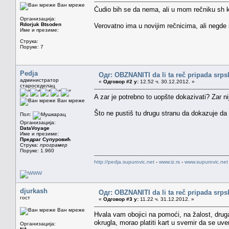
Ван мреже
Čudio bih se da nema, ali u mom rečniku sh k
Организација:
Rdorjuk Btsoden
Verovatno ima u novijim rečnicima, ali negde 
Име и презиме:
Струка:
Поруке: 7
Pedja
Одг: OBZNANITI da li ta reč pripada srp
администратор
«
Одговор #2 у:
12.52 ч. 30.12.2012. »
староседелац
A zar je potrebno to uopšte dokazivati? Zar n
Ван мреже
Što ne pustiš tu drugu stranu da dokazuje da 
Пол:
Организација:
DataVoyage
Име и презиме:
Предраг Супуровић
Струка:
програмер
Поруке: 1.960
http://pedja.supurovic.net
-
www.iz.rs
-
www.supurovic.net
djurkash
Одг: OBZNANITI da li ta reč pripada srp
гост
«
Одговор #3 у:
11.22 ч. 31.12.2012. »
Ван мреже
Hvala vam obojici na pomoći, na žalost, druga
okrugla, morao platiti kart u svemir da se uve
Организација: