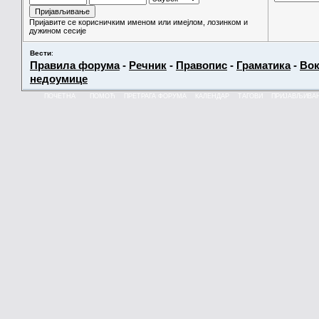
Пријавите се корисничким именом или имејлом, лозинком и
дужином сесије
Вести
:
Правила форума
-
Речник
-
Правопис
-
Граматика
-
Вок
недоумице
ПОЧЕТНА
ПОМОЋ
ПРЕТРАГА ФОРУМА
КАЛЕНДАР
ТАГОВИ
ПРИЈАВЉИВА