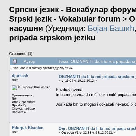
Српски језик - Вокабулар фору
Srpski jezik - Vokabular forum
>
О
насушни
(Уредници:
Бојан Башић
pripada srpskom jeziku
Странице: [
1
]
Аутор
Тема: OBZNANITI da li ta reč pripada 
0 чланова и 0 гостију прегледају ову тему.
djurkash
OBZNANITI da li ta reč pripada srpskom 
гост
«
у:
11.04 ч. 19.12.2012. »
Ван мреже
Pozdrav svima,
treba mi potvrda da reč "obznaniti" pripada r
Организација:
NA
Име и презиме:
Još kada bih to mogao i dokazati nekako, bilo b
Djordje Dj
Струка:
mešetar
Поруке: 4
Rdorjuk Btsoden
Одг: OBZNANITI da li ta reč pripada srp
гост
«
Одговор #1 у:
22.33 ч. 28.12.2012. »