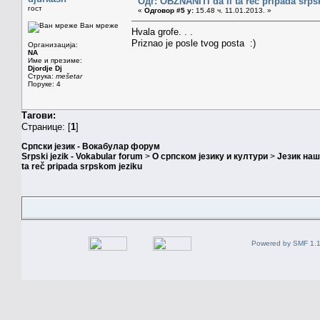
Одг: OBZNANITI da li ta reč pripada srp
гост
«
Одговор #5 у:
15.48 ч. 11.01.2013. »
Ван мреже
Hvala grofe. . .
Priznao je posle tvog posta :)
Организација:
NA
Име и презиме:
Djordje Dj
Струка:
mešetar
Поруке: 4
Тагови:
Странице: [
1
]
Српски језик - Вокабулар форум
Srpski jezik - Vokabular forum
>
О српском језику и култури
>
Језик на
ta reč pripada srpskom jeziku
Powered by SMF 1.