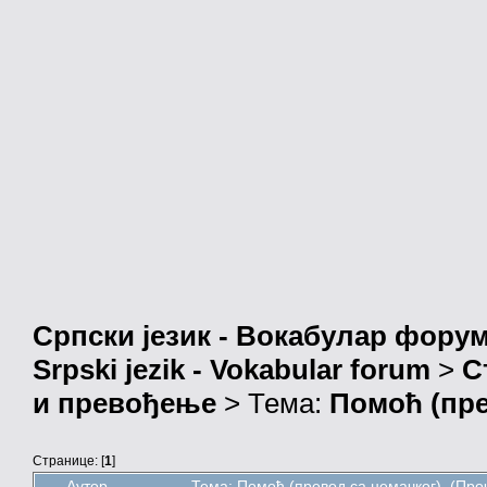
Српски језик - Вокабулар фору
Srpski jezik - Vokabular forum
>
С
и превођење
> Тема:
Помоћ (пре
Странице: [
1
]
Аутор
Тема: Помоћ (превод са немачког) (Про