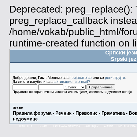
Deprecated: preg_replace(): 
preg_replace_callback instea
/home/vokab/public_html/for
runtime-created function on l
Српски јез
Srpski jez
Добро дошли,
Гост
. Молимо вас
пријавите се
или се
региструјте
.
Да ли сте изгубили ваш
активациони e-mail?
Пријавите се корисничким именом или имејлом, лозинком и дужином сесије
Вести
:
Правила форума
-
Речник
-
Правопис
-
Граматика
-
Вок
недоумице
ПОЧЕТНА
ПОМОЋ
ПРЕТРАГА ФОРУМА
КАЛЕНДАР
ТАГОВИ
ПРИЈАВЉИВА