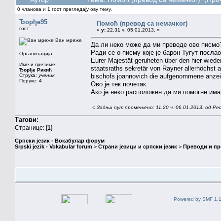
0 чланова и 1 гост прегледају ову тему.
Ђорђе95
Помоћ (превод са немачког)
гост
«
у:
22.31 ч. 05.01.2013. »
Ван мреже
Да ли неко може да ми преведе ово писмо
Ради се о писму које је барон Тугут послао
Организација:
Eurer Majestät geruheten über den hier wie
Име и презиме:
staatsraths sekretär von Rayner allerhöchst
Ђорђе Рикић
Струка:
ученик
bischofs joannovich die aufgenommene anzeig
Поруке: 4
Ово је тек почетак.
Ако је неко расположен да ми помогне имам
«
Задњи пут промењено: 11.20 ч. 06.01.2013. од Ped
Тагови:
Странице: [
1
]
Српски језик - Вокабулар форум
Srpski jezik - Vokabular forum
>
Страни језици и српски језик
>
Преводи и п
Powered by SMF 1.