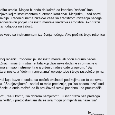
 nešto uradio. Mogao bi onda da kažeš da imenica
"nožem"
ima
šnjava kojim instrumentom si otvorio konzervu. Medjutim, i sad obrati
 funkcija u rečenici nema nikakve veze sa sredstvom izvršenja nečega.
dnostavnu podjelu na instrumentale sredstva i srodstva. Ako tražiš
ačan odgovor na žalost.
kve veze sa instrumentom izvršenja nečega. Ako proširiš tvoju rečenicu
noj rečenici, "bocom" je isto instrumental ali bocu sigurno nećeš
 Znači, imaš tri instrumentala koji daju neke dodatne informacije o
nema smisao instrumenta u izvršenju radnje date glagolom. "Sa
a si nosio, a "dobrim namjerama" opisuje tebe i tvoje raspoloženje na
vidi koje fraze si dodao da opišeš okolnosti pod kojima se ta osnovna
. "Sa djevojkom" - sad si to malo preciznije, pa "sa bocom loze" sad
rečenici a onda možeš da ih proučavaš svaki posebno i da protumačiš
m", "sa lukom", "sa dobrom namjerom".. ili istih fraza bez predloga
 "with", i pretpostavljam da se sva mogu primijeniti na naše "sa"
Сачувана