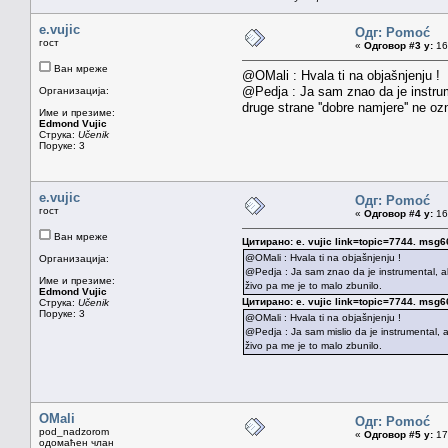
e.vujic
Одг: Pomoć
гост
«
Одговор #3 у:
16.
Ван мреже
@OMali : Hvala ti na objašnjenju !
@Pedja : Ja sam znao da je instrumen
Организација:
druge strane ''dobre namjere'' ne o
Име и презиме:
Edmond Vujic
Струка:
Učenik
Поруке: 3
e.vujic
Одг: Pomoć
гост
«
Одговор #4 у:
16.
Ван мреже
Цитирано: e. vujic link=topic=7744. m
@OMali : Hvala ti na objašnjenju !
Организација:
@Pedja : Ja sam znao da je instrumental, ali
Име и презиме:
živo pa me je to malo zbunilo.
Edmond Vujic
Цитирано: e. vujic link=topic=7744. m
Струка:
Učenik
Поруке: 3
@OMali : Hvala ti na objašnjenju !
@Pedja : Ja sam mislio da je instrumental, a
živo pa me je to malo zbunilo.
OMali
Одг: Pomoć
pod_nadzorom
«
Одговор #5 у:
17.
одомаћен члан