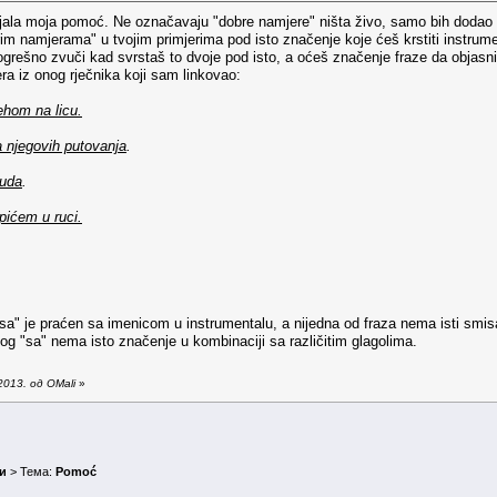
aljala moja pomoć. Ne označavaju "dobre namjere" ništa živo, samo bih dodao
m namjerama" u tvojim primjerima pod isto značenje koje ćeš krstiti instrumen
grešno zvuči kad svrstaš to dvoje pod isto, a oćeš značenje fraze da objasni
a iz onog rječnika koji sam linkovao:
hom na licu.
 njegovih putovanja
.
suda
.
pićem u ruci.
"sa" je praćen sa imenicom u instrumentalu, a nijedna od fraza nema isti smi
log "sa" nema isto značenje u kombinaciji sa različitim glagolima.
013. од OMali
»
и
> Тема:
Pomoć