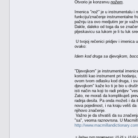
Otvorio je konzervu
nožem
.
Imenica
"nož"
je u instrumentalu i
funkciju/značenje instrumentalne fra
pažnju iza ovo medjutim jer je važn
Dakle, daleko od toga da se značen
pljeskavicu sa lukom je li tu luk sr
U tvojoj rečenici pridjev i imenica
ovako:
Idem kod druga sa djevojkom, boco
"Djevojkom" je instrumental imenice
koristiti kao instrument pri hodanju
ovom tvom odlasku kod druga, i sva
djevojkom" kaže ko ti je bio u druš
isti način na koji to radi pridjev "ve
Zato, ne moraš da komplikuješ previ
radnja desila. Pa onda možeš i da i
nova pojedinost, i na kraju veliš 
njihovo značenje.
Važno je da shvatiš da su značenja
"sa", veoma raznovrsna. U Macmillan
http://www.macmillandictionary.com/
«
Задњи пут промењено: 15.26 ч. 15.02.2