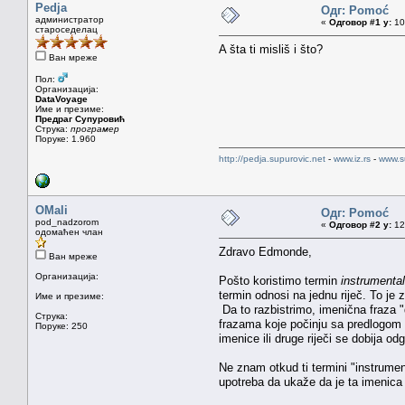
Pedja
Одг: Pomoć
администратор
«
Одговор #1 у:
10.
староседелац
A šta ti misliš i što?
Ван мреже
Пол:
Организација:
DataVoyage
Име и презиме:
Предраг Супуровић
Струка:
програмер
Поруке: 1.960
http://pedja.supurovic.net
-
www.iz.rs
-
www.s
OMali
Одг: Pomoć
pod_nadzorom
«
Одговор #2 у:
12.
одомаћен члан
Zdravo Edmonde,
Ван мреже
Организација:
Pošto koristimo termin
instrumenta
termin odnosi na jednu riječ. To j
Име и презиме:
Da to razbistrimo, imenična fraza "
Струка:
frazama koje počinju sa predlogom "
Поруке: 250
imenice ili druge riječi se dobija o
Ne znam otkud ti termini "instrumen
upotreba da ukaže da je ta imenica 