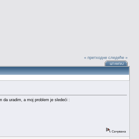
« претходне
следеће »
ШТАМПАЈ
m da uradim, a moj problem je sledeći :
Сачувана