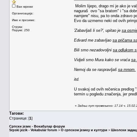
Molim lijepo, drago mi je ako je v
Ван мреже
naguraš ovo "sa bratom" i "sa dobri
Организација:
namjere" nisu, pa to onda zdravo po
Име и презиме:
Evo da uzmemo neki od ovih primjer
Струка:
'Zabavljaš li se?', upitao je
sa osmje
Поруке: 250
Edvard me zabavljao
sa pričama sa
Bili smo nezadovoljni
sa odlukom 
Vidjeli smo Mura kako se vraća
sa 
Nemoj da se raspravljaš
sa mnom.
itd.
U svakoj od ovih rečenica predlog 
termin u pogledu značenja, jer pred
«
Задњи пут промењено: 17.14 ч. 15.02.2
Тагови:
Странице: [
1
]
Српски језик - Вокабулар форум
Srpski jezik - Vokabular forum
>
О српском језику и култури
>
Школски задац