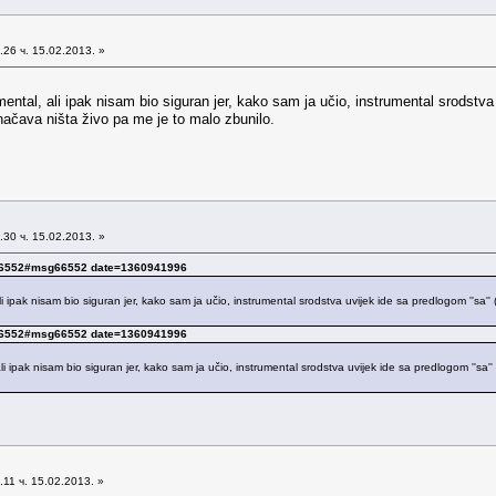
26 ч. 15.02.2013. »
tal, ali ipak nisam bio siguran jer, kako sam ja učio, instrumental srodstva u
značava ništa živo pa me je to malo zbunilo.
30 ч. 15.02.2013. »
sg66552#msg66552 date=1360941996
 ipak nisam bio siguran jer, kako sam ja učio, instrumental srodstva uvijek ide sa predlogom ''sa'
sg66552#msg66552 date=1360941996
li ipak nisam bio siguran jer, kako sam ja učio, instrumental srodstva uvijek ide sa predlogom ''sa
11 ч. 15.02.2013. »