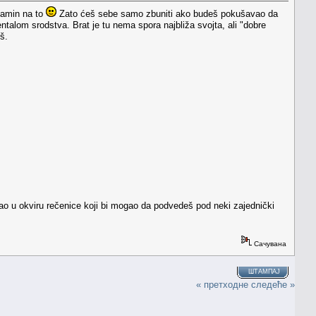
 amin na to
Zato ćeš sebe samo zbuniti ako budeš pokušavao da
talom srodstva. Brat je tu nema spora najbliža svojta, ali "dobre
š.
sao u okviru rečenice koji bi mogao da podvedeš pod neki zajednički
Сачувана
ШТАМПАЈ
« претходне
следеће »