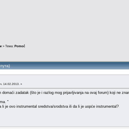
и
> Тема:
Pomoć
пута)
ч. 14.02.2013. »
domaći zadatak (što je i razlog mog prijavljivanja na ovaj forum) koji ne zna
a. ''
li je ovo instrumental sredstva/srodstva ili da li je uopće instrumental?