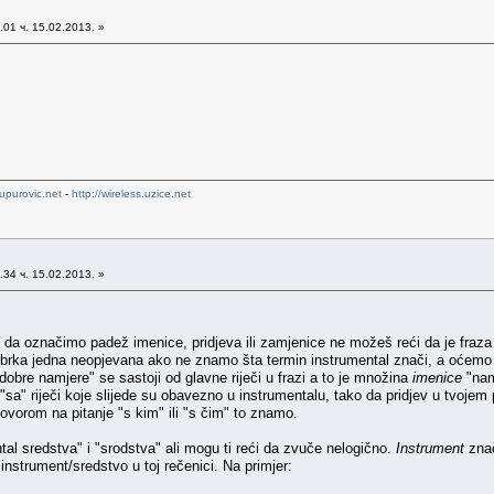
01 ч. 15.02.2013. »
upurovic.net
-
http://wireless.uzice.net
34 ч. 15.02.2013. »
l
da označimo padež imenice, pridjeva ili zamjenice ne možeš reći da je fraz
e zbrka jedna neopjevana ako ne znamo šta termin instrumental znači, a oćemo
dobre namjere" se sastoji od glavne riječi u frazi a to je množina
imenice
"nam
sa" riječi koje slijede su obavezno u instrumentalu, tako da pridjev u tvojem
dgovorom na pitanje "s kim" ili "s čim" to znamo.
tal sredstva" i "srodstva" ali mogu ti reći da zvuče nelogično.
Instrument
zna
instrument/sredstvo u toj rečenici. Na primjer: