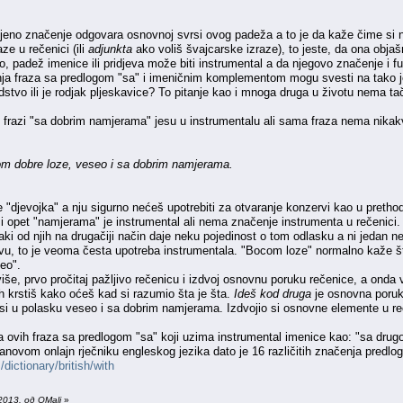
 njeno značenje odgovara osnovnoj svrsi ovog padeža a to je da kaže čime si
ze u rečenici (ili
adjunkta
ako voliš švajcarske izraze), to jeste, da ona obja
o, padež imenice ili pridjeva može biti instrumental a da njegovo značenje i
ja fraza sa predlogom "sa" i imeničnim komplementom mogu svesti na tako je
edstvo ili je rodjak pljeskavice? To pitanje kao i mnoga druga u životu nema t
 u frazi "sa dobrim namjerama" jesu u instrumentalu ali sama fraza nema nika
m dobre loze, veseo i sa dobrim namjerama.
 "djevojka" a nju sigurno nećeš upotrebiti za otvaranje konzervi kao u prethod
, i opet "namjerama" je instrumental ali nema značenje instrumenta u rečenici.
ki od njih na drugačiji način daje neku pojedinost o tom odlasku a ni jedan 
tvu, to je veoma česta upotreba instrumentala. "Bocom loze" normalno kaže št
seo".
še, prvo pročitaj pažljivo rečenicu i izdvoj osnovnu poruku rečenice, a onda 
h krstiš kako oćeš kad si razumio šta je šta.
Ideš kod druga
je osnovna poruka
da si u polasku veseo i sa dobrim namjerama. Izdvojio si osnovne elemente u 
 ovih fraza sa predlogom "sa" koji uzima instrumental imenice kao: "sa drugo
ovom onlajn rječniku engleskog jezika dato je 16 različitih značenja predloga
dictionary/british/with
013. од OMali
»