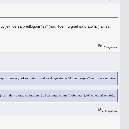
vijek ide sa predlogom ''sa'' (npr. Idem u grad sa bratom. ) ali sa
Сачувана
' (npr. Idem u grad sa bratom. ) ali sa druge strane ''dobre namjere'' ne označava ništa
'' (npr. Idem u grad sa bratom. ) ali sa druge strane ''dobre namjere'' ne označava ništa
Сачувана