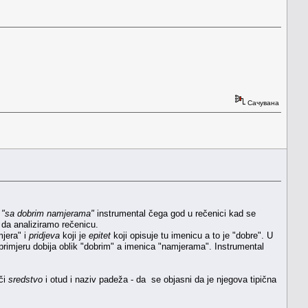
Сачувана
a
"sa dobrim namjerama"
instrumental čega god u rečenici kad se
 da analiziramo rečenicu.
jera" i
pridjeva
koji je
epitet
koji opisuje tu imenicu a to je "dobre". U
 primjeru dobija oblik "dobrim" a imenica "namjerama". Instrumental
či
sredstvo
i otud i naziv padeža - da se objasni da je njegova tipična