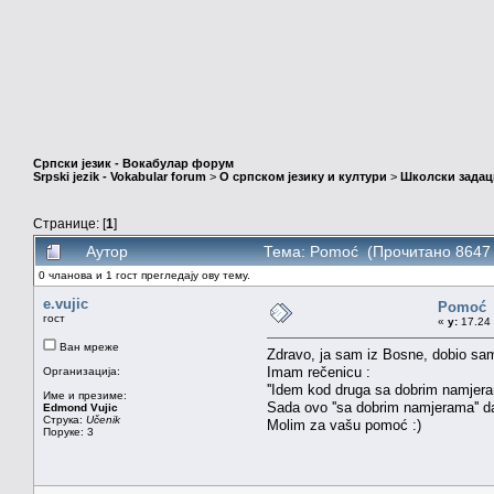
Српски језик - Вокабулар форум
Srpski jezik - Vokabular forum
>
О српском језику и култури
>
Школски задац
Странице: [
1
]
Аутор
Тема: Pomoć (Прочитано 8647 
0 чланова и 1 гост прегледају ову тему.
e.vujic
Pomoć
гост
«
у:
17.24 
Ван мреже
Zdravo, ja sam iz Bosne, dobio sam 
Imam rečenicu :
Организација:
''Idem kod druga sa dobrim namjeram
Име и презиме:
Sada ovo ''sa dobrim namjerama'' da 
Edmond Vujic
Струка:
Učenik
Molim za vašu pomoć :)
Поруке: 3