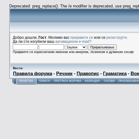
Deprecated: preg_replace(): The /e modifier is deprecated, use preg_re
Добро дошли,
Гост
. Молимо вас
пријавите се
или се
региструјте
.
Да ли сте изгубили ваш
активациони e-mail?
Пријавите се корисничким именом или имејлом, лозинком и дужином сесије
Вести
:
Правила форума
-
Речник
-
Правопис
-
Граматика
-
Вок
ПОЧЕТНА
ПОМОЋ
ПРЕТРАГА ФОРУМА
КАЛЕНДАР
ТАГОВИ
ПРИЈАВЉИВА