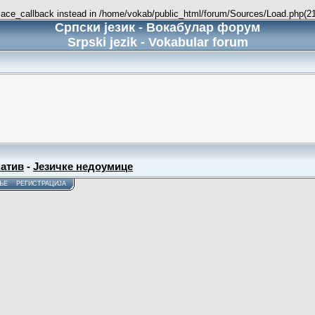
place_callback instead in /home/vokab/public_html/forum/Sources/Load.php(216
Српски језик - Вокабулар форум
Srpski jezik - Vokabular forum
атив
-
Језичке недоумице
ЊЕ
РЕГИСТРАЦИЈА