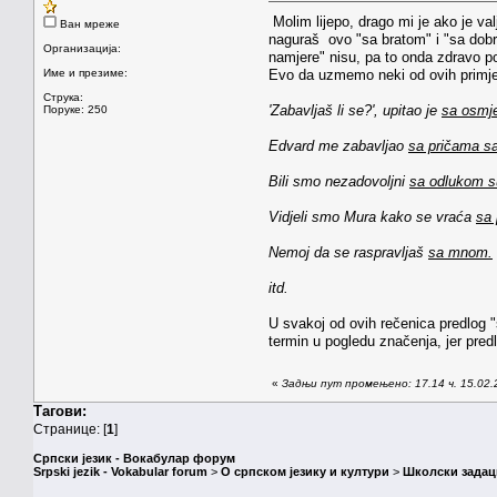
Molim lijepo, drago mi je ako je v
Ван мреже
naguraš ovo "sa bratom" i "sa dobri
Организација:
namjere" nisu, pa to onda zdravo po
Име и презиме:
Evo da uzmemo neki od ovih primjer
Струка:
'Zabavljaš li se?', upitao je
sa osmje
Поруке: 250
Edvard me zabavljao
sa pričama sa
Bili smo nezadovoljni
sa odlukom 
Vidjeli smo Mura kako se vraća
sa 
Nemoj da se raspravljaš
sa mnom.
itd.
U svakoj od ovih rečenica predlog 
termin u pogledu značenja, jer pred
«
Задњи пут промењено: 17.14 ч. 15.02.2
Тагови:
Странице: [
1
]
Српски језик - Вокабулар форум
Srpski jezik - Vokabular forum
>
О српском језику и култури
>
Школски задац