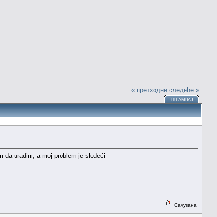
« претходне
следеће »
ШТАМПАЈ
m da uradim, a moj problem je sledeći :
Сачувана