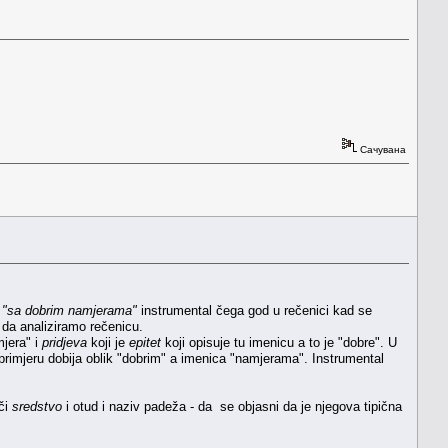
Сачувана
a
"sa dobrim namjerama"
instrumental čega god u rečenici kad se
 da analiziramo rečenicu.
jera" i
pridjeva
koji je
epitet
koji opisuje tu imenicu a to je "dobre". U
 primjeru dobija oblik "dobrim" a imenica "namjerama". Instrumental
či
sredstvo
i otud i naziv padeža - da se objasni da je njegova tipična