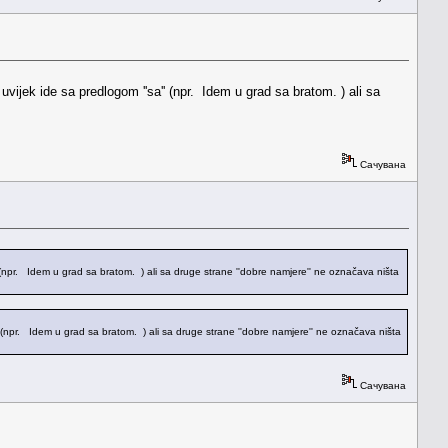
vijek ide sa predlogom ''sa'' (npr. Idem u grad sa bratom. ) ali sa
Сачувана
' (npr. Idem u grad sa bratom. ) ali sa druge strane ''dobre namjere'' ne označava ništa
'' (npr. Idem u grad sa bratom. ) ali sa druge strane ''dobre namjere'' ne označava ništa
Сачувана