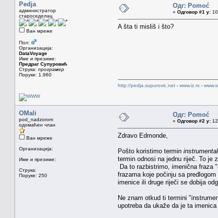
Pedja
Одг: Pomoć
администратор
«
Одговор #1 у:
10.
староседелац
A šta ti misliš i što?
Ван мреже
Пол:
Организација:
DataVoyage
Име и презиме:
Предраг Супуровић
Струка:
програмер
Поруке: 1.960
http://pedja.supurovic.net
-
www.iz.rs
-
www.s
OMali
Одг: Pomoć
pod_nadzorom
«
Одговор #2 у:
12.
одомаћен члан
Zdravo Edmonde,
Ван мреже
Организација:
Pošto koristimo termin
instrumenta
termin odnosi na jednu riječ. To j
Име и презиме:
Da to razbistrimo, imenična fraza "
Струка:
frazama koje počinju sa predlogom "
Поруке: 250
imenice ili druge riječi se dobija o
Ne znam otkud ti termini "instrumen
upotreba da ukaže da je ta imenica 