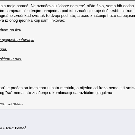
aljala moja pomoć. Ne označavaju "dobre namjere" ništa živo, samo bih dodao
m namjerama" u tvojim primjerima pod isto značenje koje ćeš krstiti instrumen
grešno zvuči kad svrstaš to dvoje pod isto, a oćeš značenje fraze da objasni
a iz onog rječnika koji sam linkovao:
hom na licu.
 njegovih putovanja
.
suda
.
pićem u ruci.
"sa" je praćen sa imenicom u instrumentalu, a nijedna od fraza nema isti smi
log "sa" nema isto značenje u kombinaciji sa različitim glagolima.
013. од OMali
»
и
> Тема:
Pomoć