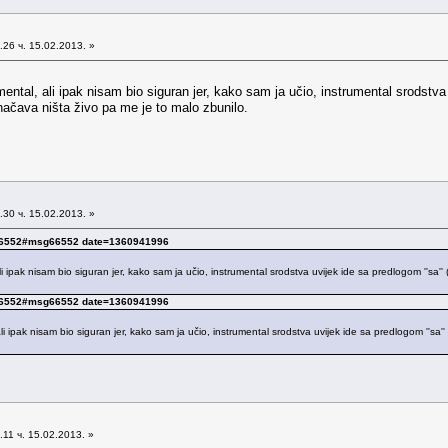
26 ч. 15.02.2013. »
tal, ali ipak nisam bio siguran jer, kako sam ja učio, instrumental srodstva u
značava ništa živo pa me je to malo zbunilo.
30 ч. 15.02.2013. »
sg66552#msg66552 date=1360941996
 ipak nisam bio siguran jer, kako sam ja učio, instrumental srodstva uvijek ide sa predlogom ''sa'
sg66552#msg66552 date=1360941996
li ipak nisam bio siguran jer, kako sam ja učio, instrumental srodstva uvijek ide sa predlogom ''sa
11 ч. 15.02.2013. »