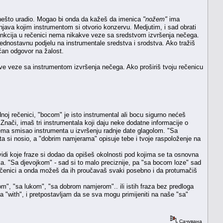
 nešto uradio. Mogao bi onda da kažeš da imenica
"nožem"
ima
šnjava kojim instrumentom si otvorio konzervu. Medjutim, i sad obrati
 funkcija u rečenici nema nikakve veze sa sredstvom izvršenja nečega.
dnostavnu podjelu na instrumentale sredstva i srodstva. Ako tražiš
ačan odgovor na žalost.
kve veze sa instrumentom izvršenja nečega. Ako proširiš tvoju rečenicu
noj rečenici, "bocom" je isto instrumental ali bocu sigurno nećeš
 Znači, imaš tri instrumentala koji daju neke dodatne informacije o
nema smisao instrumenta u izvršenju radnje date glagolom. "Sa
a si nosio, a "dobrim namjerama" opisuje tebe i tvoje raspoloženje na
vidi koje fraze si dodao da opišeš okolnosti pod kojima se ta osnovna
. "Sa djevojkom" - sad si to malo preciznije, pa "sa bocom loze" sad
rečenici a onda možeš da ih proučavaš svaki posebno i da protumačiš
m", "sa lukom", "sa dobrom namjerom".. ili istih fraza bez predloga
 "with", i pretpostavljam da se sva mogu primijeniti na naše "sa"
Сачувана