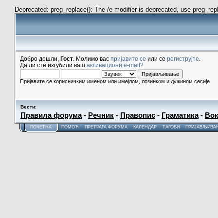
Deprecated: preg_replace(): The /e modifier is deprecated, use preg_re
Добро дошли,
Гост
. Молимо вас
пријавите се
или се
региструјте
.
Да ли сте изгубили ваш
активациони e-mail?
Пријавите се корисничким именом или имејлом, лозинком и дужином сесије
Вести
:
Правила форума
-
Речник
-
Правопис
-
Граматика
-
Вок
ПОЧЕТНА
ПОМОЋ
ПРЕТРАГА ФОРУМА
КАЛЕНДАР
ТАГОВИ
ПРИЈАВЉИВА