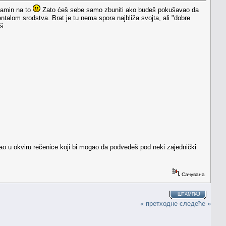
 amin na to
Zato ćeš sebe samo zbuniti ako budeš pokušavao da
talom srodstva. Brat je tu nema spora najbliža svojta, ali "dobre
š.
sao u okviru rečenice koji bi mogao da podvedeš pod neki zajednički
Сачувана
ШТАМПАЈ
« претходне
следеће »