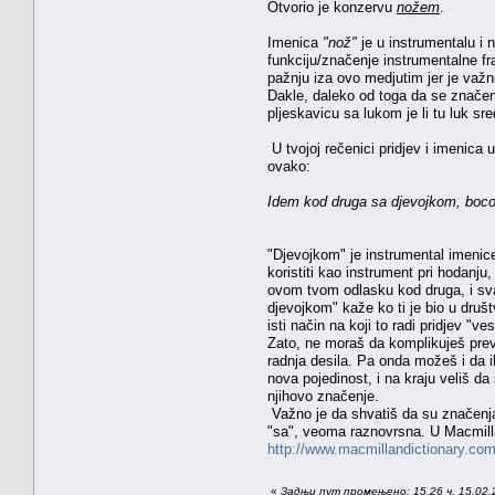
Otvorio je konzervu
nožem
.
Imenica
"nož"
je u instrumentalu i
funkciju/značenje instrumentalne fra
pažnju iza ovo medjutim jer je važn
Dakle, daleko od toga da se značen
pljeskavicu sa lukom je li tu luk sr
U tvojoj rečenici pridjev i imenica
ovako:
Idem kod druga sa djevojkom, boco
"Djevojkom" je instrumental imenice
koristiti kao instrument pri hodanju
ovom tvom odlasku kod druga, i sva
djevojkom" kaže ko ti je bio u druš
isti način na koji to radi pridjev "ve
Zato, ne moraš da komplikuješ previ
radnja desila. Pa onda možeš i da i
nova pojedinost, i na kraju veliš 
njihovo značenje.
Važno je da shvatiš da su značenja
"sa", veoma raznovrsna. U Macmillan
http://www.macmillandictionary.com/
«
Задњи пут промењено: 15.26 ч. 15.02.2