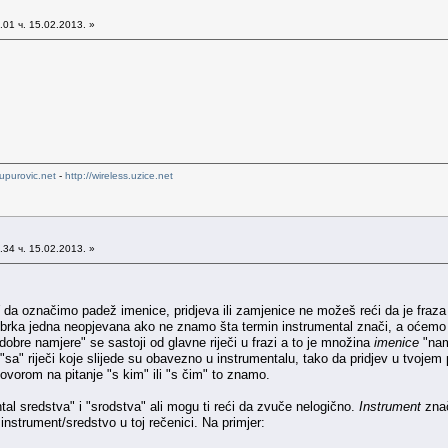
01 ч. 15.02.2013. »
upurovic.net
-
http://wireless.uzice.net
34 ч. 15.02.2013. »
l
da označimo padež imenice, pridjeva ili zamjenice ne možeš reći da je fraz
e zbrka jedna neopjevana ako ne znamo šta termin instrumental znači, a oćemo
dobre namjere" se sastoji od glavne riječi u frazi a to je množina
imenice
"nam
sa" riječi koje slijede su obavezno u instrumentalu, tako da pridjev u tvojem
dgovorom na pitanje "s kim" ili "s čim" to znamo.
tal sredstva" i "srodstva" ali mogu ti reći da zvuče nelogično.
Instrument
zna
instrument/sredstvo u toj rečenici. Na primjer: