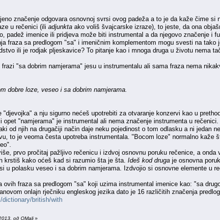
 njeno značenje odgovara osnovnoj svrsi ovog padeža a to je da kaže čime si
ze u rečenici (ili
adjunkta
ako voliš švajcarske izraze), to jeste, da ona obja
o, padež imenice ili pridjeva može biti instrumental a da njegovo značenje i
ja fraza sa predlogom "sa" i imeničnim komplementom mogu svesti na tako je
edstvo ili je rodjak pljeskavice? To pitanje kao i mnoga druga u životu nema t
 u frazi "sa dobrim namjerama" jesu u instrumentalu ali sama fraza nema nika
m dobre loze, veseo i sa dobrim namjerama.
 "djevojka" a nju sigurno nećeš upotrebiti za otvaranje konzervi kao u prethod
, i opet "namjerama" je instrumental ali nema značenje instrumenta u rečenici.
ki od njih na drugačiji način daje neku pojedinost o tom odlasku a ni jedan 
tvu, to je veoma česta upotreba instrumentala. "Bocom loze" normalno kaže št
seo".
še, prvo pročitaj pažljivo rečenicu i izdvoj osnovnu poruku rečenice, a onda 
h krstiš kako oćeš kad si razumio šta je šta.
Ideš kod druga
je osnovna poruka
da si u polasku veseo i sa dobrim namjerama. Izdvojio si osnovne elemente u 
 ovih fraza sa predlogom "sa" koji uzima instrumental imenice kao: "sa drugo
ovom onlajn rječniku engleskog jezika dato je 16 različitih značenja predloga
dictionary/british/with
013. од OMali
»