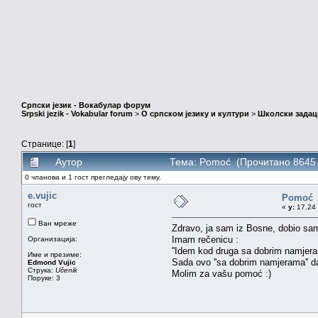
Српски језик - Вокабулар форум
Srpski jezik - Vokabular forum
>
О српском језику и култури
>
Школски задац
Странице: [
1
]
Аутор
Тема: Pomoć (Прочитано 8645 
0 чланова и 1 гост прегледају ову тему.
e.vujic
Pomoć
гост
«
у:
17.24 
Ван мреже
Zdravo, ja sam iz Bosne, dobio sam 
Imam rečenicu :
Организација:
''Idem kod druga sa dobrim namjeram
Име и презиме:
Sada ovo ''sa dobrim namjerama'' da 
Edmond Vujic
Струка:
Učenik
Molim za vašu pomoć :)
Поруке: 3