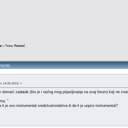
и
> Тема:
Pomoć
пута)
ч. 14.02.2013. »
domaći zadatak (što je i razlog mog prijavljivanja na ovaj forum) koji ne zna
a. ''
li je ovo instrumental sredstva/srodstva ili da li je uopće instrumental?