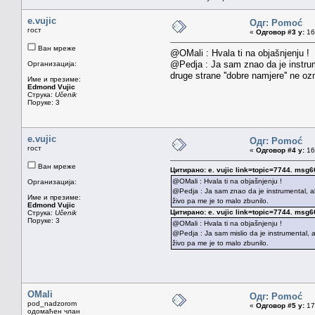
e.vujic
Одг: Pomoć
гост
«
Одговор #3 у:
16.
Ван мреже
@OMali : Hvala ti na objašnjenju !
@Pedja : Ja sam znao da je instrumen
Организација:
druge strane ''dobre namjere'' ne o
Име и презиме:
Edmond Vujic
Струка:
Učenik
Поруке: 3
e.vujic
Одг: Pomoć
гост
«
Одговор #4 у:
16.
Ван мреже
Цитирано: e. vujic link=topic=7744. m
@OMali : Hvala ti na objašnjenju !
Организација:
@Pedja : Ja sam znao da je instrumental, ali
Име и презиме:
živo pa me je to malo zbunilo.
Edmond Vujic
Цитирано: e. vujic link=topic=7744. m
Струка:
Učenik
Поруке: 3
@OMali : Hvala ti na objašnjenju !
@Pedja : Ja sam mislio da je instrumental, a
živo pa me je to malo zbunilo.
OMali
Одг: Pomoć
pod_nadzorom
«
Одговор #5 у:
17.
одомаћен члан